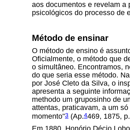
aos documentos e revelam a
psicológicos do processo de 
Método de ensinar
O método de ensino é assunto
Oficialmente, o método que de
o simultâneo. Encontramos, n
do que seria esse método. Na n
por José Cleto da Silva, o ins
apresenta a seguinte informa
methodo um gruposinho de uma
attentas, praticavam, a um só
3
4
momento"
(Ap.
469, 1875, p.
Em 1880, Honório Décio Lobo f