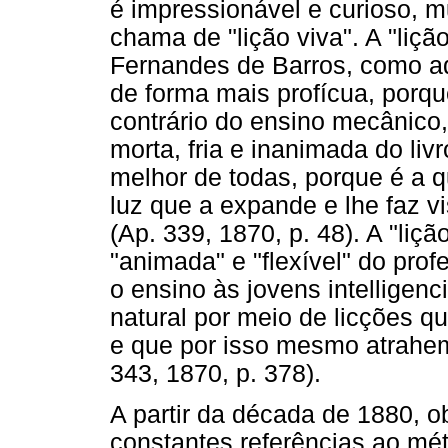
é impressionável e curioso, m
chama de "lição viva". A "liçã
Fernandes de Barros, como aq
de forma mais profícua, porque
contrário do ensino mecânico,
morta, fria e inanimada do livr
melhor de todas, porque é a qu
luz que a expande e lhe faz v
(Ap. 339, 1870, p. 48). A "liçã
"animada" e "flexível" do pro
o ensino às jovens intelligenc
natural por meio de licções 
e que por isso mesmo atrahem
343, 1870, p. 378).
A partir da década de 1880, 
constantes referências ao mét