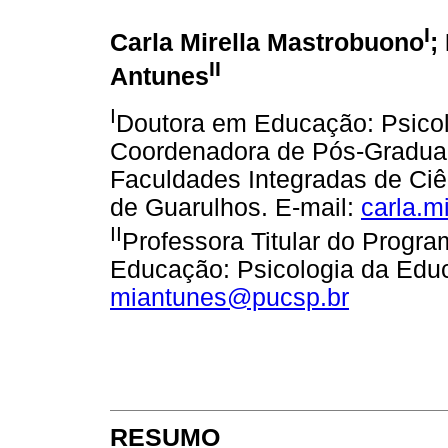
I
Carla Mirella Mastrobuono
;
II
Antunes
I
Doutora em Educação: Psico
Coordenadora de Pós-Gradua
Faculdades Integradas de C
de Guarulhos. E-mail:
carla.m
II
Professora Titular do Prog
Educação: Psicologia da Edu
miantunes@pucsp.br
RESUMO