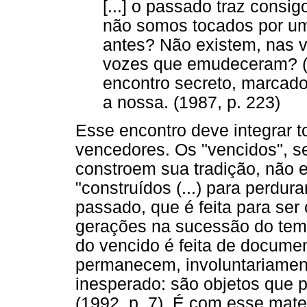
[...] o passado traz consig
não somos tocados por um 
antes? Não existem, nas 
vozes que emudeceram? (..
encontro secreto, marcado
a nossa. (1987, p. 223)
Esse encontro deve integrar t
vencedores. Os "vencidos", 
constroem sua tradição, não
"construídos (...) para perdu
passado, que é feita para ser
gerações na sucessão do temp
do vencido é feita de docume
permanecem, involuntariament
inesperado: são objetos que
(1992, p. 7). É com esse mate