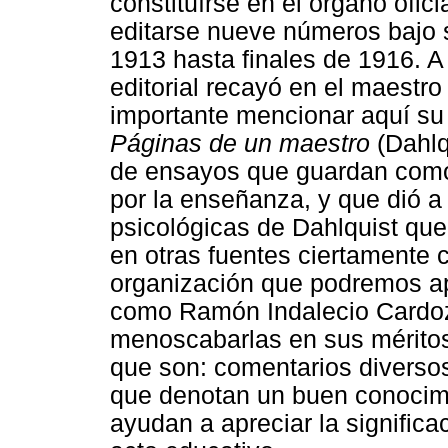
constituírse en el órgano ofici
editarse nueve números bajo 
1913 hasta finales de 1916. A 
editorial recayó en el maestro
importante mencionar aquí su p
Páginas de un maestro
(Dahlq
de ensayos que guardan como 
por la enseñanza, y que dió 
psicológicas de Dahlquist que 
en otras fuentes ciertamente 
organización que podremos ap
como Ramón Indalecio Cardozo
menoscabarlas en sus méritos
que son: comentarios diverso
que denotan un buen conocimi
ayudan a apreciar la significa