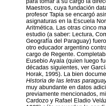
para tomar a su cargo la dire
Maestros, cuya fundación data
profesor Tapia se encargó as
asignaturas en la Escuela N
Aritmética. Las otras cinco m
estudio (a saber: Lectura, Com
Geografía del Paraguay) fuer
otro educador argentino contr
cargo de Regente. Completaba
Eusebio Ayala (quien luego fu
décadas siguientes, ver Garcí
Horak, 1995). La bien docume
Historia de las letras paragu
muy abundante en datos adici
previamente mencionados, mie
Cardozo y Rafael Eladio Velá