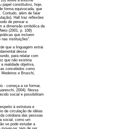
 16) refere a enorme
papel constitutivo, hoje,
 de forma equivocada, que
. Contudo, além de falar
lação), Hall traz reflexões
modo de pensar a
com a dimensão simbólica da
Neto (2001, p. 108)
 práticas que incluem
 nas instituições".
, de que a linguagem extrai
undamental dessa
mundo, para relatar com
z que não existiria
a realidade objetiva,
 mas concebidos como
, Medeiros e Bruschi,
is - começa a se formar,
Guareschi, 2004). Nessa
cido social e possibilitam
espeito à estrutura e
io de circulação de idéias
vida cotidiana das pessoas
da social, como um
ão se pode estudar a
 mover-se; tem de ser