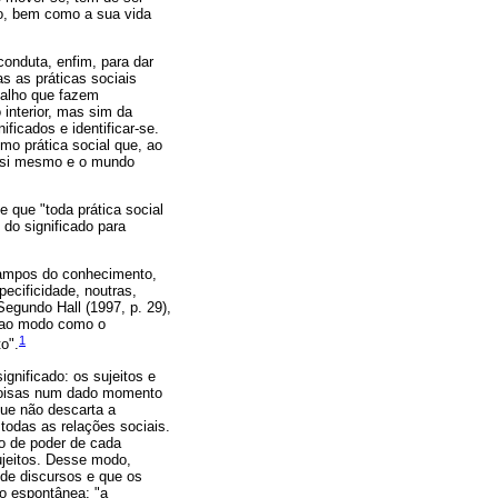
to, bem como a sua vida
conduta, enfim, para dar
s as práticas sociais
balho que fazem
 interior, mas sim da
ficados e identificar-se.
mo prática social que, ao
 a si mesmo e o mundo
e que "toda prática social
do significado para
 campos do conhecimento,
ecificidade, noutras,
Segundo Hall (1997, p. 29),
o ao modo como o
1
o".
ignificado: os sujeitos e
 coisas num dado momento
que não descarta a
todas as relações sociais.
ão de poder de cada
ujeitos. Desse modo,
 de discursos e que os
ão espontânea: "a