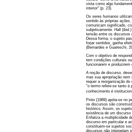
vista como algo fundament
interior" (p. 23).
Os seres humanos utilizam 
sentido às próprias ações
comunicam significado, co
subjetivamente. Hall (ibid
tensão entre os discursos 
Dessa forma, o sujeito pa
forjar sentidos, ganha efe
(Bernardes e Guareschi, 2
Com o objetivo de responder
tem condições culturais ou
funcionarem e produzirem ef
A noção de discurso, dese
mas sua apropriação nem s
requer a reorganização do 
"o termo refere-se tanto 
conhecimento é institucio
Pinto (1989) apóia-se no p
os discursos são construí
histórico. Assim, os sujei
existência de um discurso 
Enfatiza a multiplicidade 
discurso em particular e a
constituem-se sujeitos so
discursos não interpelam i