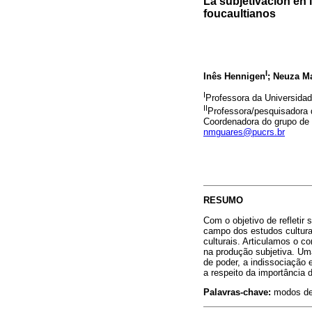
La subjetivación en 
foucaultianos
I
Inês Hennigen
; Neuza M
I
Professora da Universida
II
Professora/pesquisadora
Coordenadora do grupo de 
nmguares@pucrs.br
RESUMO
Com o objetivo de refleti
campo dos estudos culturai
culturais. Articulamos o c
na produção subjetiva. Um
de poder, a indissociação
a respeito da importância 
Palavras-chave:
modos de 