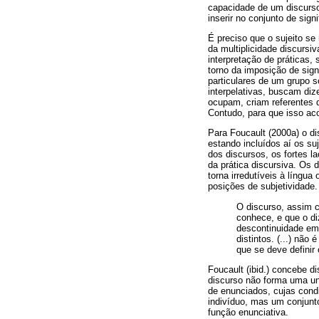
capacidade de um discurso
inserir no conjunto de sig
É preciso que o sujeito se
da multiplicidade discursi
interpretação de práticas,
torno da imposição de signi
particulares de um grupo s
interpelativas, buscam diz
ocupam, criam referentes 
Contudo, para que isso aco
Para Foucault (2000a) o di
estando incluídos aí os su
dos discursos, os fortes 
da prática discursiva. Os
torna irredutíveis à língu
posições de subjetividade.
O discurso, assim 
conhece, e que o di
descontinuidade em
distintos. (...) nã
que se deve definir
Foucault (ibid.) concebe 
discurso não forma uma uni
de enunciados, cujas cond
indivíduo, mas um conjunto
função enunciativa.