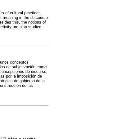
s of cultural practices
 of meaning in the discourse
esides this, the notions of
tivity are also studied.
lgunos conceptos
dos de subjetivación como
s concepciones de discurso,
as por la imposición de
ategias de gobierno da la
construcción de las