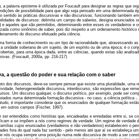
, a palavra
episteme
é utilizada por Foucault para designar as regras que o
ondições de possibilidade para que algo seja pensado em uma determinada 
o sentido às práticas discursivas e não discursivas, funcionando também e
bilidades de discursos: delimita um campo de saberes, designa enunciados s
) e aqueles que são permitidos, determinando entre esses os verdadeiros e o
lizada como sinônimo de saber, pois diz respeito a um ordenamento histórico 
rdenamento do discurso efetuado pela ciência.
ma forma de conhecimento ou um tipo de racionalidade que, atravessando as
 a unidade soberana de um sujeito, de um espírito ou de uma época; é o conj
bertas, para uma época dada, entre as ciências, quando estas são analisad
rsivas. (Foucault, 2000a, pp. 216-217)
va, a questão do poder e sua relação com o saber
to dos discursos, deve-se sempre pensar que existe uma pluralidade, uma r
sividade, heterogeneidade discursiva, interdiscurso, são expressões que rem
cursos. Um discurso qualquer, o discurso político, por exemplo, pode ser c
oiados numa determinada formação discursiva - no caso, a ciência política 
ontudo, é importante considerar que os enunciados de qualquer formação est
 em outros campos (Fischer, 1997).
 ser entendidos como histórias que, encadeadas e enredadas entre si, se 
ificam e se impõem a nós como regimes de verdade. Um regime de verdade é 
 famílias cujos enunciados (verdadeiros e não verdadeiros) estabelecem o p
ades fora do qual nada faz sentido - pelo menos até que aí se estabeleça um
e nós ocupa sempre uma posição numa rede discursiva de modo a ser cons