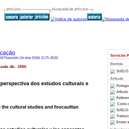
ucação
Servicios 
6975
versión On-line
ISSN
2175-3520
Revista
Paulo dic. 2006
SciELO 
Articulo
 perspectiva dos estudos culturais e
Portugu
Articul
Referenc
Como ci
 the cultural studies and foucaultian
SciELO 
Traducc
Enviar a