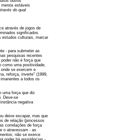
uitos outros
u menos estáveis
através do qual
ce através de jogos de
minados significados.
 estudos culturais, marcar
nte - para submeter as
umas pesquisas recentes
 poder não é força que
do como uma positividade,
o onde se exercem e
a, reforça, inverte" (1999,
o imanentes a todos os
o uma força que diz
o. Deve-se
instância negativa
 ou deixe escapar, mas que
os de relação (processos
as correlações de força
ue o atravessam - as
mentos; não se exerce
á poder há resistências -