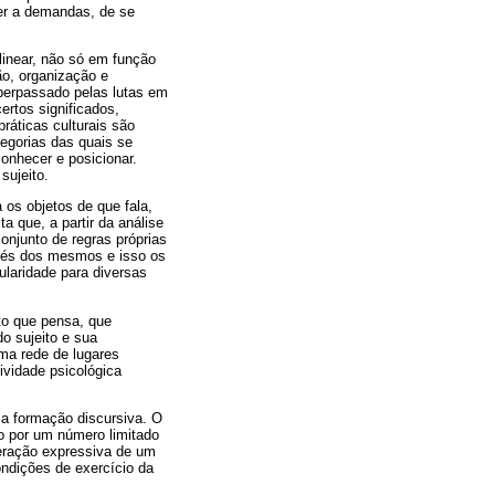
er a demandas, de se
linear, não só em função
ão, organização e
 perpassado pelas lutas em
ertos significados,
ráticas culturais são
tegorias das quais se
onhecer e posicionar.
sujeito.
 os objetos de que fala,
 que, a partir da análise
njunto de regras próprias
avés dos mesmos e isso os
ularidade para diversas
to que pensa, que
o sujeito e sua
ma rede de lugares
ividade psicológica
ma formação discursiva. O
do por um número limitado
peração expressiva de um
ondições de exercício da