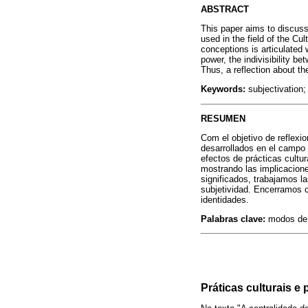
ABSTRACT
This paper aims to discuss
used in the field of the Cu
conceptions is articulated w
power, the indivisibility b
Thus, a reflection about th
Keywords:
subjectivation
RESUMEN
Com el objetivo de reflexi
desarrollados en el campo
efectos de prácticas cultu
mostrando las implicacione
significados, trabajamos l
subjetividad. Encerramos co
identidades.
Palabras clave:
modos de 
Práticas culturais e