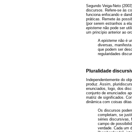
Segundo Veiga-Neto (2003)
discursos. Refere-se às c
funciona enfocando e dand
práticas. Remete às possi
(por serem estranhos a ela
episteme
não pode ser uti
um princípio anterior ao o
A
episteme
não é u
diversas, manifesta
que podem ser desco
regularidades discu
Pluralidade discursi
Independentemente do obje
produz. Assim, pluridiscur
enunciados, logo, dos dis
conjunto de enunciados ap
matriz de significados. C
dinâmica com coisas ditas
Os discursos podem
completam, se just
séries discursivas,
campo de possibilid
verdade. Cada um d