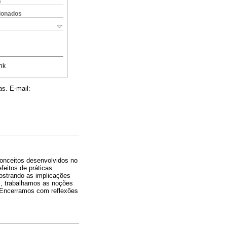
s
cionados
nk
s. E-mail:
conceitos desenvolvidos no
feitos de práticas
mostrando as implicações
s, trabalhamos as noções
. Encerramos com reflexões