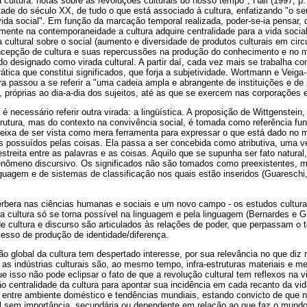
a cultura: notas sobre as revoluções culturais do nosso tempo", Hall (1997, p.
e do século XX, de tudo o que está associado à cultura, enfatizando "o seu 
ida social". Em função da marcação temporal realizada, poder-se-ia pensar,
omente na contemporaneidade a cultura adquire centralidade para a vida social
cultural sobre o social (aumento e diversidade de produtos culturais em circu
cepção de cultura e suas repercussões na produção do conhecimento e no 
do designado como virada cultural. A partir daí, cada vez mais se trabalha 
ática que constitui significados, que forja a subjetividade. Wortmann e Veiga-
a passou a se referir a "uma cadeia ampla e abrangente de instituições e de
, próprias ao dia-a-dia dos sujeitos, até as que se exercem nas corporações e
 necessário referir outra virada: a lingüística. A proposição de Wittgenstein
trutura, mas do contexto na convivência social, é tomada como referência f
deixa de ser vista como mera ferramenta para expressar o que está dado no 
os possuídos pelas coisas. Ela passa a ser concebida como atributiva, uma ve
treita entre as palavras e as coisas. Aquilo que se supunha ser fato natural, 
fenômeno discursivo. Os significados não são tomados como preexistentes,
nguagem e de sistemas de classificação nos quais estão inseridos (Guareschi
verbera nas ciências humanas e sociais e um novo campo - os estudos cultura
a cultura só se torna possível na linguagem e pela linguagem (Bernardes e 
 cultura e discurso são articulados às relações de poder, que perpassam o te
sso de produção de identidade/diferença.
ão global da cultura tem despertado interesse, por sua relevância no que diz r
as indústrias culturais são, ao mesmo tempo, infra-estruturas materiais e me
e isso não pode eclipsar o fato de que a revolução cultural tem reflexos na 
o centralidade da cultura para apontar sua incidência em cada recanto da vi
 entre ambiente doméstico e tendências mundiais, estando convicto de que n
l sem importância, secundária ou dependente em relação ao que faz o mundo