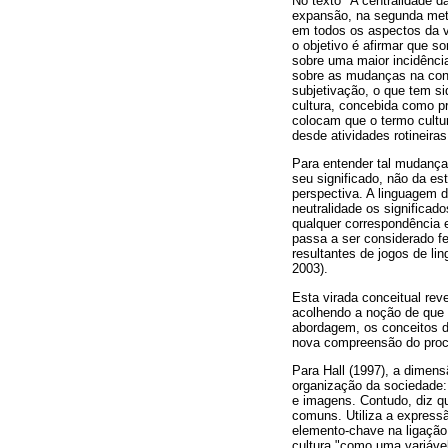
No texto "A centralidade d
expansão, na segunda metad
em todos os aspectos da v
o objetivo é afirmar que s
sobre uma maior incidência 
sobre as mudanças na con
subjetivação, o que tem si
cultura, concebida como pr
colocam que o termo cultur
desde atividades rotineiras
Para entender tal mudança é
seu significado, não da es
perspectiva. A linguagem 
neutralidade os significad
qualquer correspondência es
passa a ser considerado 
resultantes de jogos de li
2003).
Esta virada conceitual re
acolhendo a noção de que 
abordagem, os conceitos de
nova compreensão do proce
Para Hall (1997), a dimens
organização da sociedade: 
e imagens. Contudo, diz qu
comuns. Utiliza a expressã
elemento-chave na ligação
cultura "como uma variáve