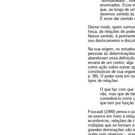
"bombardeado", inte
enunciados. Esse em
que, ao longo de u
daremos sentido às
É esse
dar sentido
Desse modo, quem somos - 
força, de relações de pod
Nesse sentido, é pertinent
seu deslocamento e discuti
Na sua origem, os estudos 
pessoas às determinações 
abandonam essa definição 
emana de um centro, algo q
como ação sobre outras aç
constitutivas de sua organ
p. 88). O poder está em to
tipos de relações.
O que faz com que 
não, mas que de fat
considerá-lo como u
que tem por função r
Foucault (1999) pensa o po
se exerce em meio a relaçõ
econômicos, relações de c
múltiplas que se formam e
grandes dominações são ef
poder sem objetivos -, mas