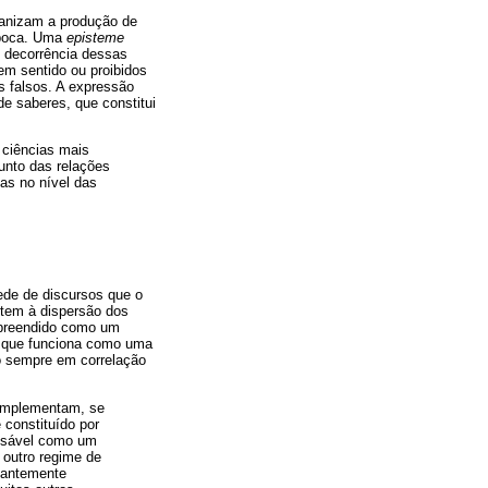
rganizam a produção de
época. Uma
episteme
m decorrência dessas
em sentido ou proibidos
s falsos. A expressão
de saberes, que constitui
 ciências mais
unto das relações
as no nível das
ede de discursos que o
etem à dispersão dos
ompreendido como um
-, que funciona como uma
ão sempre em correlação
complementam, se
constituído por
ensável como um
 outro regime de
tantemente