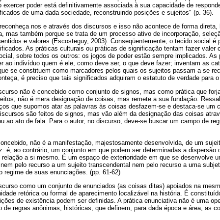
 exercer poder está definitivamente associada à sua capacidade de respond
nificados de uma dada sociedade, reconstruindo posições e sujeitos" (p. 36).
 reconheça nos e através dos discursos e isso não acontece de forma direta, 
va, mas também porque se trata de um processo ativo de incorporação, seleç
 sentidos e valores (Escosteguy, 2003). Conseqüentemente, o tecido social é
ficados. As práticas culturais ou práticas de significação tentam fazer valer c
ocial, sobre todos os outros: os jogos de poder estão sempre implicados. As p
er ao indivíduo quem é ele, como deve ser, o que deve fazer; inventam as ca
que se constituem como marcadores pelos quais os sujeitos passam a se rec
nteça, é preciso que tais significados adquiram o estatuto de verdade para o 
scurso não é concebido como conjunto de signos, mas como prática que forja
jeitos; não é mera designação de coisas, mas remete a sua fundação. Ressalta
laços que supomos atar as palavras às coisas desfazem-se e destaca-se um co
 discursos são feitos de signos, mas vão além da designação das coisas atr
a ou ao ato de fala. Para o autor, no discurso, deve-se buscar um campo de reg
concebido, não é a manifestação, majestosamente desenvolvida, de um sujei
z: é, ao contrário, um conjunto em que podem ser determinadas a dispersão d
 relação a si mesmo. É um espaço de exterioridade em que se desenvolve u
o é nem pelo recurso a um sujeito transcendental nem pelo recurso a uma subjet
 o regime de suas enunciações. (pp. 61-62)
discurso como um conjunto de enunciados (as coisas ditas) apoiados na mes
dade retórica ou formal de aparecimento localizável na história. É constituí
ições de existência podem ser definidas. A prática enunciativa não é uma o
 de regras anônimas, históricas, que definem, para dada época e área, as c