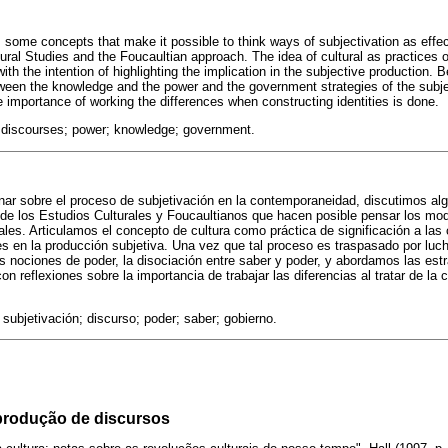
 some concepts that make it possible to think ways of subjectivation as effect
ltural Studies and the Foucaultian approach. The idea of cultural as practices
ith the intention of highlighting the implication in the subjective production. B
etween the knowledge and the power and the government strategies of the subjec
e importance of working the differences when constructing identities is done.
; discourses; power; knowledge; government.
onar sobre el proceso de subjetivación en la contemporaneidad, discutimos a
 de los Estudios Culturales y Foucaultianos que hacen posible pensar los mo
rales. Articulamos el concepto de cultura como práctica de significación a la
s en la producción subjetiva. Una vez que tal proceso es traspasado por luch
as nociones de poder, la disociación entre saber y poder, y abordamos las estr
n reflexiones sobre la importancia de trabajar las diferencias al tratar de la 
subjetivación; discurso; poder; saber; gobierno.
 produção de discursos