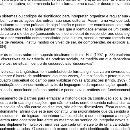
al, constitutivo, determinando tanto a forma como o caráter desse movimen
sistemas ou códigos de significado para interpretar, organizar e regular sua 
, bem como às ações dos outros: são suas culturas. Assim, uma vez que toda
nstituem-se como práticas de significação e podem ser examinadas pelo tra
.) enfatiza que não se pode pensar mais que a identidade emerge de um centro
da cultura e o desejo (consciente ou inconsciente) de responder aos seus signi
ssa a ser entendido como constituído pela cultura, sendo a mesma tomada co
itos de verdade, institui modos de viver, de ser, de compreender, de explicar
004).
 às críticas sobre um suposto idealismo cultural, Hall (1997, p. 33) esclarec
 discursivas de existência. As práticas sociais, na medida em que dependem 
eitos, se situam 'dentro do discurso', são 'discursivas'".
nvolvida na Lingüística, tem contribuído de forma significativa em diversos
empre é isenta de problemas: algumas vezes, é simplificada e perde sua esp
quadro conceitual do campo para viabilizar novas articulações (Pinto, 1989). 
à produção de conhecimento através da linguagem e da representação, quant
nalizado, modelando práticas sociais e pondo novas práticas em funcionament
ensamento de Barthes para enfatizar a historicidade da construção social de s
dos a partir das significações, que são tomadas como o sentido natural das
tos sociais não são causa do discurso, são efeitos discursivos. Essa autora, 
dominante, afirma que este não constitui uma racionalidade que dá sentido a 
de discursos - de lógicas - no interior da sociedade, o que enfraquece a posiç
carreta uma constante luta entre os mesmos no sentido de interpelar novos s
ciais duplamente múltiplos, uma vez que cada um é sujeito de uma variedade
gualmente a todos. O discurso só exerce poder pela identificação, pela ades