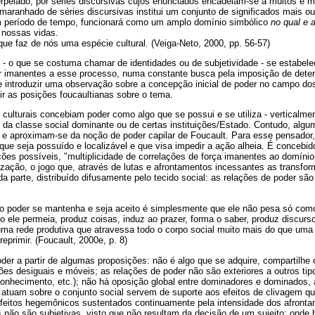
rpelado, por séries discursivas cujos enunciados encadeiam-se a muitos e m
aranhado de séries discursivas institui um conjunto de significados mais o
m período de tempo, funcionará como um amplo domínio simbólico
no qual e 
 nossas vidas.
que faz de nós uma espécie cultural. (Veiga-Neto, 2000, pp. 56-57)
o que se costuma chamar de identidades ou de subjetividade - se estabele
er imanentes a esse processo, numa constante busca pela imposição de deter
e introduzir uma observação sobre a concepção inicial de poder no campo dos
r as posições foucaultianas sobre o tema.
culturais concebiam poder como algo que se possui e se utiliza - verticalme
da classe social dominante ou de certas instituições/Estado. Contudo, alg
e aproximam-se da noção de poder capilar de Foucault. Para esse pensador,
ue seja possuído e localizável e que visa impedir a ação alheia. É concebi
ões possíveis, "multiplicidade de correlações de força imanentes ao domíni
ização, o jogo que, através de lutas e afrontamentos incessantes as transform
da parte, distribuído difusamente pelo tecido social: as relações de poder sã
o poder se mantenha e seja aceito é simplesmente que ele não pesa só com
o ele permeia, produz coisas, induz ao prazer, forma o saber, produz discurs
ma rede produtiva que atravessa todo o corpo social muito mais do que uma 
eprimir. (Foucault, 2000e, p. 8)
der a partir de algumas proposições: não é algo que se adquire, compartilhe
es desiguais e móveis; as relações de poder não são exteriores a outros tip
onhecimento, etc.); não há oposição global entre dominadores e dominados, 
 atuam sobre o conjunto social servem de suporte aos efeitos de clivagem q
eitos hegemônicos sustentados continuamente pela intensidade dos afronta
 não são subjetivas, visto que não resultam da decisão de um sujeito; onde h