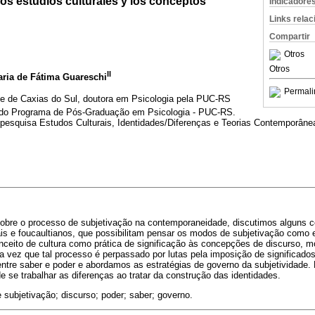
los estudios culturales y los conceptos
Indicadore
Links rela
Compartir
Otros
Otros
II
aria de Fátima Guareschi
Permali
de de Caxias do Sul, doutora em Psicologia pela PUC-RS
 do Programa de Pós-Graduação em Psicologia - PUC-RS.
pesquisa Estudos Culturais, Identidades/Diferenças e Teorias Contemporânea
r sobre o processo de subjetivação na contemporaneidade, discutimos alguns 
s e foucaultianos, que possibilitam pensar os modos de subjetivação como e
onceito de cultura como prática de significação às concepções de discurso, 
a vez que tal processo é perpassado por lutas pela imposição de significado
 entre saber e poder e abordamos as estratégias de governo da subjetividade
de se trabalhar as diferenças ao tratar da construção das identidades.
subjetivação; discurso; poder; saber; governo.