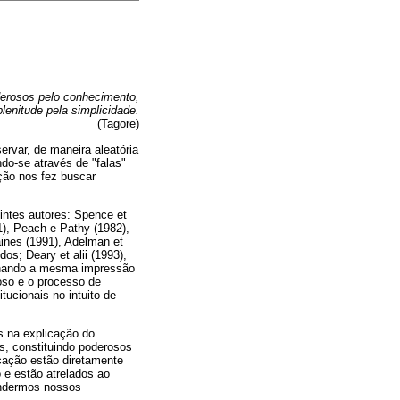
erosos pelo conhecimento,
lenitude pela simplicidade.
(Tagore)
ervar, de maneira aleatória
do-se através de "falas"
ção nos fez buscar
intes autores: Spence et
981), Peach e Pathy (1982),
raines (1991), Adelman et
idos; Deary et alii (1993),
tilhando a mesma impressão
oso e o processo de
tucionais no intuito de
s na explicação do
, constituindo poderosos
cação estão diretamente
 e estão atrelados ao
eendermos nossos