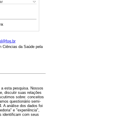
ar
nk
el@fog.br
 Ciências da Saúde pela
u a esta pesquisa. Nossos
e, discutir suas relações
iscutimos sobre: conceitos
zamos questionário semi-
. A análise dos dados foi
doria" e "experiência",
s identificam com seus