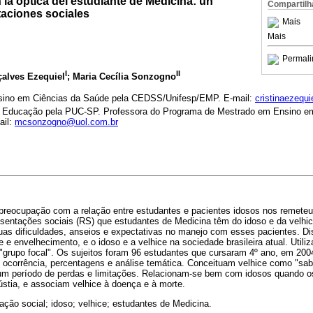
n la óptica del estudiante de Medicina: un
Compartilh
taciones sociales
Mais
Mais
Permali
I
II
çalves Ezequiel
; Maria Cecília Sonzogno
nsino em Ciências da Saúde pela CEDSS/Unifesp/EMP. E-mail:
cristinaezequi
a Educação pela PUC-SP. Professora do Programa de Mestrado em Ensino em
ail:
mcsonzogno@uol.com.br
preocupação com a relação entre estudantes e pacientes idosos nos remete
resentações sociais (RS) que estudantes de Medicina têm do idoso e da velhic
suas dificuldades, anseios e expectativas no manejo com esses pacientes. D
 e envelhecimento, e o idoso e a velhice na sociedade brasileira atual. Utili
 "grupo focal". Os sujeitos foram 96 estudantes que cursaram 4º ano, em 2004
e ocorrência, percentagens e análise temática. Conceituam velhice como "sabe
um período de perdas e limitações. Relacionam-se bem com idosos quando o
tia, e associam velhice à doença e à morte.
ação social; idoso; velhice; estudantes de Medicina.