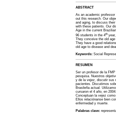
ABSTRACT
As an academic professor o
out this research. Our obj
and aging, to discuss their 
with these patients. Our d
Age in the current Brazili
th
96 students in the 4
year
They conceive the old age a
They have a good relationsh
old age to disease and dea
Keywords:
Social Represen
RESUMEN
Ser un profesor de la FMP 
pesquisa. Nuestros objetiv
y de la vejez, discutir sus
pacientes. Discutimos sobr
Brasileña actual. Utilizam
cursaron el 4 año, en 2004.
Conceptuan la vejez como "
Ellos relaciónanse bien co
enfermedad y muerte.
Palabras clave:
represent