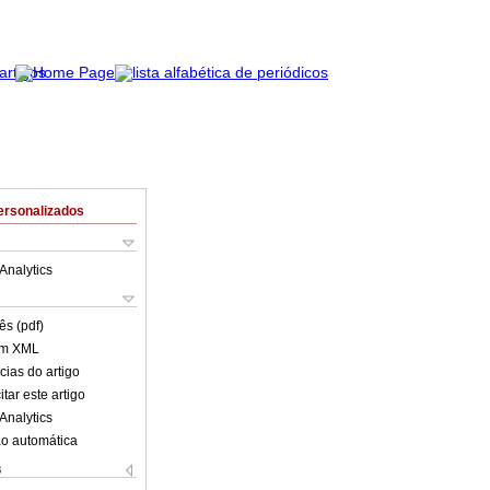
ersonalizados
Analytics
ês (pdf)
em XML
cias do artigo
tar este artigo
Analytics
o automática
s