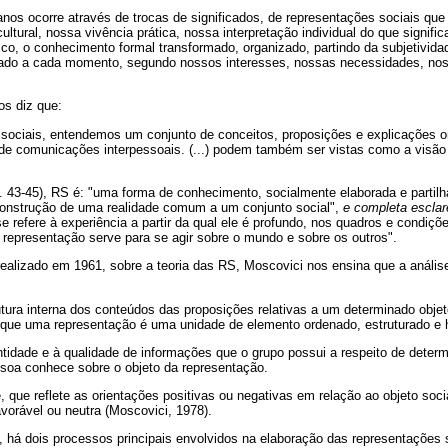
nos ocorre através de trocas de significados, de representações sociais que
ltural, nossa vivência prática, nossa interpretação individual do que signifi
gico, o conhecimento formal transformado, organizado, partindo da subjetividad
icado a cada momento, segundo nossos interesses, nossas necessidades, no
os diz que:
sociais, entendemos um conjunto de conceitos, proposições e explicações or
o de comunicações interpessoais. (...) podem também ser vistas como a visã
. 43-45), RS é: "uma forma de conhecimento, socialmente elaborada e partil
 construção de uma realidade comum a um conjunto social",
e completa escla
e refere à experiência a partir da qual ele é profundo, nos quadros e condiçõ
 representação serve para se agir sobre o mundo e sobre os outros".
 realizado em 1961, sobre a teoria das RS, Moscovici nos ensina que a análi
rutura interna dos conteúdos das proposições relativas a um determinado obje
que uma representação é uma unidade de elemento ordenado, estruturado e h
tidade e à qualidade de informações que o grupo possui a respeito de determ
ssoa conhece sobre o objeto da representação.
e, que reflete as orientações positivas ou negativas em relação ao objeto soc
avorável ou neutra (Moscovici, 1978).
, há dois processos principais envolvidos na elaboração das representações 