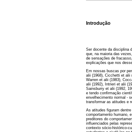
Introdução
Ser docente da disciplina 
que, na maioria das vezes
de sensações de fracasso,
explicações que nos desse
Em nossas buscas por pens
alii (1968), Cicchetti et al
Warren et alii (1983), Cocca
alii (1992), Intrieri et alii
Sainsburry et alii (1992, 
e tendo confirmação cient
envelhecimento normal - sen
transformar as atitudes e 
As atitudes figuram dentr
comportamento humano, e s
preditores do comportamen
influenciados pelas repre
contexto sócio-histórico-c