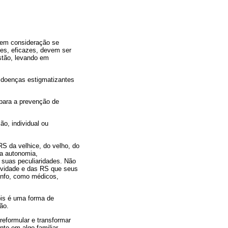
 em consideração se
es, eficazes, devem ser
stão, levando em
 doenças estigmatizantes
 para a prevenção de
o, individual ou
S da velhice, do velho, do
 a autonomia,
 suas peculiaridades. Não
ividade e das RS que seus
runfo, como médicos,
ois é uma forma de
ão.
reformular e transformar
nto em algo familiar,