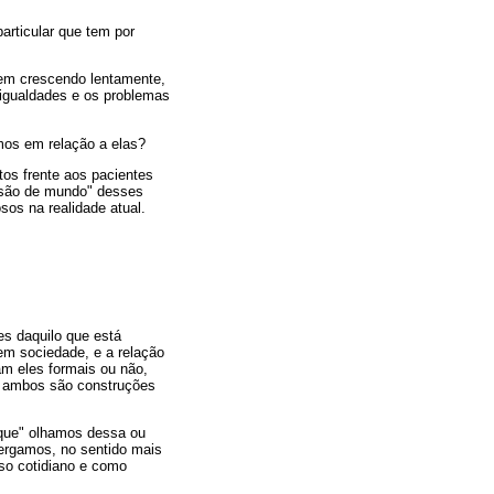
articular que tem por
vem crescendo lentamente,
gualdades e os problemas
mos em relação a elas?
tos frente aos pacientes
visão de mundo" desses
sos na realidade atual.
s daquilo que está
 em sociedade, e a relação
am eles formais ou não,
e ambos são construções
 que" olhamos dessa ou
ergamos, no sentido mais
sso cotidiano e como