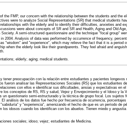
f the FMP, our concern with the relationship between the students and the el
ectives were to analyze Social Representations (SR) that medical students have
relationships with the elderly and to identify their difficulties, anxieties and 
iscussions were about concepts of SR and SR and Health, Aging and Old Age, 
an Society. A semi-structured questionnaire and the technique "focal group" w
, in 2004. Analysis of data was performed by occurrence of frequency, percen
s "wisdom" and "experience", which may relieve the fact that it is a period of
ip when the elderly look like their grandparents. They feel afraid and anguish
th.
tations; elderly; aging; medical students.
y tener preocupación con la relación entre estudiantes y pacientes longevos 
os fueron analisar las Representaciones Sociales (RS) que los estudiantes de
 relaciones con ellos e identificar sus dificultades, ansias y expectativas en 
e los conceptos de RS, RS y salud, Vejez y Envejecimiento y el Idoso y la 
os un questionario semi-estructurado y la técnica de grupo focal. Los sujetos 
 El análisis de los datos fue hecho por frecuencia de ocurrencia, porcentajes 
sabiduría" y "experiencia", amenizando el hecho de que es un período de pér
m los idosos cuando los identifican con los abuelos. Tienen miedo y angustia 
aciones sociales; idoso; vejez; estudiantes de Medicina.