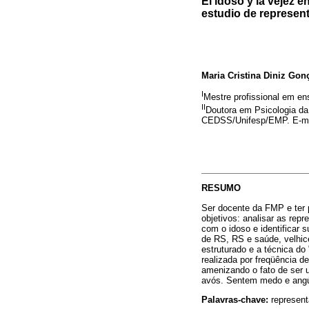
El idoso y la vejez e
estudio de represen
Maria Cristina Diniz Gon
I
Mestre profissional em e
II
Doutora em Psicologia d
CEDSS/Unifesp/EMP. E-m
RESUMO
Ser docente da FMP e ter 
objetivos: analisar as rep
com o idoso e identificar 
de RS, RS e saúde, velhice
estruturado e a técnica do
realizada por freqüência d
amenizando o fato de ser 
avós. Sentem medo e angús
Palavras-chave:
represent