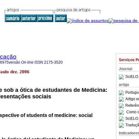
ucação
Serviços P
-6975
versão On-line
ISSN
2175-3520
Journal
Paulo dez. 2006
SciELO 
artigo
e sob a ótica de estudantes de Medicina:
Portugu
esentações sociais
Artigo 
Referên
Como ci
spective of students of medicine: social
SciELO 
Traduçã
Indicadore