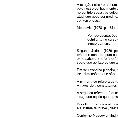
A relação entre seres huma
pelo nosso conhecimento cu
no sentido social, psicoló
atual que pode ser modif
conveniências.
Moscovici (1978, p. 181) n
Por representações 
cotidiana, no curs
senso comum.
Segundo Jodelet (1989, pp
prático e concorre para a
esse saber como 'prático' s
sobretudo ao fato de que a
Em seu trabalho pioneiro,
três dimensões, que são:
A primeira se refere à est
Através dela constatamos 
A segunda refere-se à quan
seja, tudo aquilo que a pe
Por último, temos a atitud
ela atitude favorável, desf
Conforme Moscovici (ibid.)