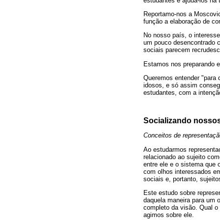
estudantes e ajudá-los na
Reportamo-nos a Moscovici
função a elaboração de co
No nosso país, o interess
um pouco desencontrado c
sociais parecem recrudescer
Estamos nos preparando e 
Queremos entender "para q
idosos, e só assim conseg
estudantes, com a intenção
Socializando nossos 
Conceitos de representação
Ao estudarmos representaç
relacionado ao sujeito como
entre ele e o sistema que 
com olhos interessados e
sociais e, portanto, sujeit
Este estudo sobre represe
daquela maneira para um 
completo da visão. Qual o 
agimos sobre ele.