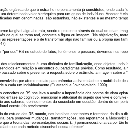
erção orgânica do que é estranho no pensamento já constituído, onde cada "
 um determinado valor hierárquico para um grupo de indivíduos. Ancorar é cla
sificadas nem denominadas, são estranhas, não existentes e ao mesmo tem
 tornar tangível algo abstrato, sendo o processo através do qual se criam ima
vés da qual se torna real, concreta a figura ou imagem. "Na objetivação, mate
 as representações é o de transformar algo não familiar ou a própria não famil
47).
 "por que" RS no estudo de fatos, fenômenos e pessoas, devemos nos report
 dos relacionamentos é uma dinâmica de familiarização, onde objetos, indiv
eendidos em relação a encontros ou paradigmas prévios. Como resultado, a 
 passado sobre o presente, a resposta sobre o estímulo, a imagem sobre a "r
envolvidas por atores sociais para enfrentar a diversidade e a mobilidade 
de a cada um individualmente (Guareschi e Jovchelovitch, 1999).
 conceitos de RS nos leva a avaliar a importância dos pontos de vista epis
ando ênfase ao cognitivo, emocional e atitudinal do sujeito que vive e convi
ão aos saberes, conhecimentos da sociedade em questão, dentro de um períod
tural construído previamente.
cia do estudo das RS mundo, nas batalhas constantes e ferrenhas do dia-a-di
tória, para promover mudanças, transformações, nos reportamos a Moscovici (
 que a teoria das representações sociais (...) permanecerá criativa por tão l
nidade que cada método disponível possa oferecer".