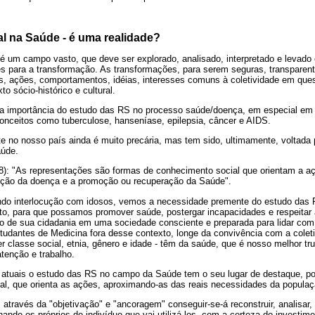
l na Saúde - é uma realidade?
 um campo vasto, que deve ser explorado, analisado, interpretado e levado
 para a transformação. As transformações, para serem seguras, transparent
, ações, comportamentos, idéias, interesses comuns à coletividade em que
o sócio-histórico e cultural.
 a importância do estudo das RS no processo saúde/doença, em especial em
conceitos como tuberculose, hanseníase, epilepsia, câncer e AIDS.
e no nosso país ainda é muito precária, mas tem sido, ultimamente, voltada
úde.
8): "As representações são formas de conhecimento social que orientam a açã
venção da doença e a promoção ou recuperação da Saúde".
ndo interlocução com idosos, vemos a necessidade premente do estudo das R
o, para que possamos promover saúde, postergar incapacidades e respeitar
io de sua cidadania em uma sociedade consciente e preparada para lidar com
udantes de Medicina fora desse contexto, longe da convivência com a colet
er classe social, etnia, gênero e idade - têm da saúde, que é nosso melhor t
atenção e trabalho.
 atuais o estudo das RS no campo da Saúde tem o seu lugar de destaque, p
ial, que orienta as ações, aproximando-as das reais necessidades da populaç
través da "objetivação" e "ancoragem" conseguir-se-á reconstruir, analisar, 
ando-os próprios do indivíduo que vai utilizá-los, com a certeza do investime