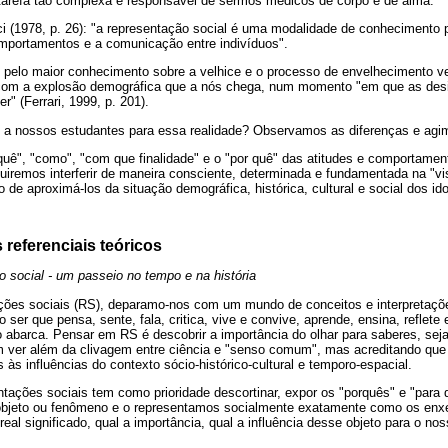
 tarefa tão complexa e responsável de sermos médicos de corpo e de alma.
 (1978, p. 26): "a representação social é uma modalidade de conhecimento p
mportamentos e a comunicação entre indivíduos".
e pelo maior conhecimento sobre a velhice e o processo de envelhecimento 
om a explosão demográfica que a nós chega, num momento "em que as desi
" (Ferrari, 1999, p. 201).
a nossos estudantes para essa realidade? Observamos as diferenças e agi
uê", "como", "com que finalidade" e o "por quê" das atitudes e comportamen
uiremos interferir de maneira consciente, determinada e fundamentada na "
 de aproximá-los da situação demográfica, histórica, cultural e social dos ido
referenciais teóricos
 social - um passeio no tempo e na história
ões sociais (RS), deparamo-nos com um mundo de conceitos e interpretaçõe
 ser que pensa, sente, fala, critica, vive e convive, aprende, ensina, reflete
o abarca. Pensar em RS é descobrir a importância do olhar para saberes, sej
m ver além da clivagem entre ciência e "senso comum", mas acreditando qu
os às influências do contexto sócio-histórico-cultural e temporo-espacial.
ntações sociais tem como prioridade descortinar, expor os "porquês" e "para
objeto ou fenômeno e o representamos socialmente exatamente como os enx
real significado, qual a importância, qual a influência desse objeto para o no