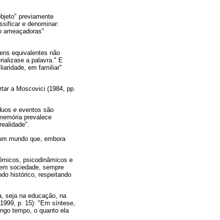
objeto" previamente
ssificar e denominar:
po ameaçadoras"
gens equivalentes não
rializase a palavra." E
iaridade, em familiar"
ar a Moscovici (1984, pp.
íduos e eventos são
memória prevalece
ealidade".
de um mundo que, embora
têmicos, psicodinâmicos e
ve em sociedade, sempre
o histórico, respeitando
a, seja na educação, na
1999, p. 15): "Em síntese,
ongo tempo, o quanto ela