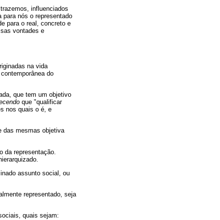
 trazemos, influenciados
ca para nós o representado
e para o real, concreto e
ssas vontades e
iginadas na vida
o contemporânea do
hada, que tem um objetivo
recendo
que "qualificar
es nos quais o é, e
se das mesmas objetiva
to da representação.
ierarquizado.
inado assunto social, ou
ialmente representado, seja
sociais, quais sejam: