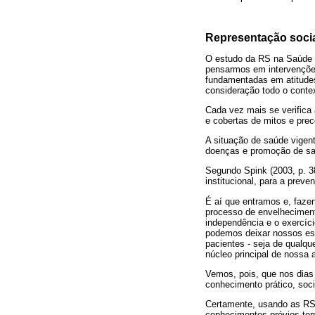
Representação socia
O estudo da RS na Saúde é
pensarmos em intervenções
fundamentadas em atitudes
consideração todo o context
Cada vez mais se verifica
e cobertas de mitos e pre
A situação de saúde vigent
doenças e promoção de sa
Segundo Spink (2003, p. 3
institucional, para a pre
É aí que entramos e, faze
processo de envelheciment
independência e o exercíc
podemos deixar nossos est
pacientes - seja de qualqu
núcleo principal de nossa 
Vemos, pois, que nos dias
conhecimento prático, soc
Certamente, usando as RS a
conhecimentos prévios torn