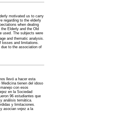
derly motivated us to carry
 regarding to the elderly
expectations when dealing
the Elderly and the Old
ere used. The subjects were
tage and thematic analysis.
 losses and limitations.
 due to the association of
nos llevó a hacer esta
 Medicina tienen del idoso
el manejo con esos
Vejez en la Sociedad
fueron 96 estudiantes que
y análisis temática.
didas y limitaciones.
y asocian vejez a la