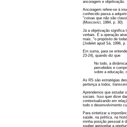
ancoragem e objetivação.
Ancoragem refere-se à ins
conhecido passa a adquirir
"coisas que não são clas
(Moscovici, 1984, p. 30).
Já a objetivação significa
verbais. É a operação atra
mais, "o propósito de todas
(Jodelet apud Sá, 1996, p. 
Em suma, para se entender
23-24), quando diz que:
No todo, a dinâmica
percebidos e compr
sobre a educação, o
As RS são estratégias des
pertença a todos, transcen
Aprendemos que estudar os
sociais. Isso quer dizer d
contextualizando em relaç
todo o desenvolvimento cul
Para sintetizar a importân
saúde, na política, na his
minha posição pessoal é de
souber aproveitar a oportu