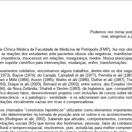
Podemos nos tornar pod
mas atingimos a p
de Clínica Médica da Faculdade de Medicina de Petrópolis (FMP), fez-nos obs
, as reações dos estudantes ante pacientes idosos são negativas, manifestan
 impotência, insucessos em relações, insegurança, medos. Nossa preocupa
m suporte científico para intervenções, mudanças, enfim, transformações.
amentos solidários, encontramos alguns trabalhos, dentre eles os dos segu
ii (1973), Bayne (1974), do Canadá; Campbell et alii (1977), Perrotta et alii (1
ro e Mille (1984), Austin (1985), Wattis et alii (1986), Duthie et alii (1987), T
 (1993), Duque et alii (2003), Bernard et alii (2003), entre outros, dos Estados Un
1994), da Nova Zelândia; Shahidi e Devlen (1993), da Inglaterra, que, compar
ífica desses fatos, desenvolveram projetos com inclusões de cursos sobre id
escência - e o patológico - senilidade - e os adicionaram aos currículos insti
relações inicialmente vazias em ricas e compensadoras.
e os chamados "construtos hipotéticos" utilizados como elementos importante
ão determinantes na tomada de posição ante os outros e os acontecimentos
to (Rodrigues et alii, 2002). Sabendo que atitudes, comportamentos, comuni
sentações sociais (RS) que temos dos fenômenos, pessoas, fatos do cotidiano
ultural e temporo-espacial, resolvemos, pois, estudá-las para melhor compr