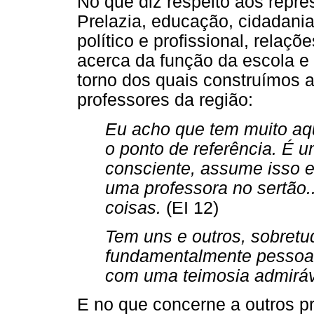
No que diz respeito aos repres
Prelazia, educação, cidadani
político e profissional, relaçõ
acerca da função da escola e
torno dos quais construímos a
professores da região:
Eu acho que tem muito aqui
o ponto de referência. É 
consciente, assume isso e
uma professora no sertão
coisas.
(EI 12)
Tem uns e outros, sobretu
fundamentalmente pessoas 
com uma teimosia admirá
E no que concerne a outros p