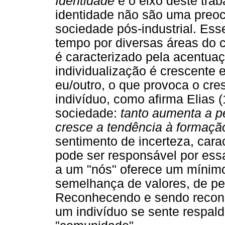
Identidade
é o eixo deste trab
identidade não são uma preo
sociedade pós-industrial. Es
tempo por diversas áreas do 
é caracterizado pela acentuaç
individualização é crescente
eu/outro, o que provoca o cr
indivíduo, como afirma Elias
sociedade:
tanto aumenta a p
cresce a tendência à formação
sentimento de incerteza, cara
pode ser responsável por essa
a um "nós" oferece um mínimo
semelhança de valores, de pe
Reconhecendo e sendo recon
um indivíduo se sente respal