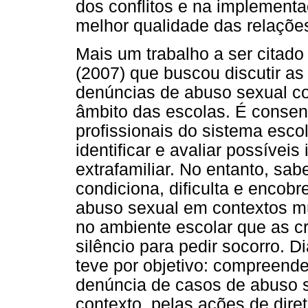
dos conflitos e na implement
melhor qualidade das relações
Mais um trabalho a ser citado
(2007) que buscou discutir as
denúncias de abuso sexual co
âmbito das escolas. É conse
profissionais do sistema esco
identificar e avaliar possíveis
extrafamiliar. No entanto, sab
condiciona, dificulta e encobr
abuso sexual em contextos múl
no ambiente escolar que as c
silêncio para pedir socorro. D
teve por objetivo: compreende
denúncia de casos de abuso se
contexto, pelas ações de diret