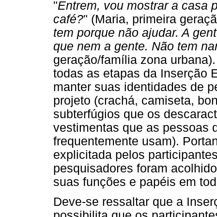
"
Entrem, vou mostrar a casa 
café?
" (Maria, primeira geraçã
tem porque não ajudar. A gen
que nem a gente. Não tem na
geração/família zona urbana).
todas as etapas da Inserção
manter suas identidades de p
projeto (crachá, camiseta, bo
subterfúgios que os descarac
vestimentas que as pessoas d
frequentemente usam). Portant
explicitada pelos participante
pesquisadores foram acolhido
suas funções e papéis em tod
Deve-se ressaltar que a Inse
possibilita que os participan