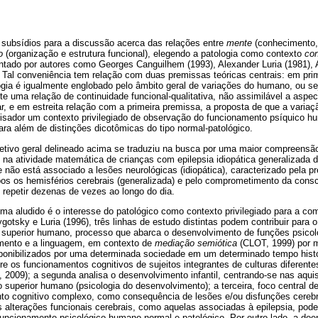
 subsídios para a discussão acerca das relações entre
mente
(conhecimento,
o
(organização e estrutura funcional), elegendo a patologia como contexto
co
ado por autores como Georges Canguilhem (1993), Alexander Luria (1981), 
 Tal conveniência tem relação com duas premissas teóricas centrais: em prim
ogia é igualmente englobado pelo âmbito geral de variações do humano, ou sej
uma relação de continuidade funcional-qualitativa, não assimilável a aspec
r, e em estreita relação com a primeira premissa, a proposta de que a variaç
uisador um contexto privilegiado de observação do funcionamento psíquico hu
a além de distinções dicotômicas do tipo normal-patológico.
jetivo geral delineado acima se traduziu na busca por uma maior compreensã
 na atividade matemática de crianças com epilepsia idiopática generalizada d
 não está associado a lesões neurológicas (idiopática), caracterizado pela 
bos os hemisférios cerebrais (generalizada) e pelo comprometimento da cons
repetir dezenas de vezes ao longo do dia.
ma aludido é o interesse do patológico como contexto privilegiado para a c
tsky e Luria (1996), três linhas de estudo distintas podem contribuir para 
 superior humano, processo que abarca o desenvolvimento de funções psicol
ento e a linguagem, em contexto de
mediação semiótica
(CLOT, 1999) por m
sponibilizados por uma determinada sociedade em um determinado tempo histór
re os funcionamentos cognitivos de sujeitos integrantes de culturas diferentes
, 2009); a segunda analisa o desenvolvimento infantil, centrando-se nas aqu
 superior humano (psicologia do desenvolvimento); a terceira, foco central de
to cognitivo complexo, como consequência de lesões e/ou disfunções cerebra
 alterações funcionais cerebrais, como aquelas associadas à epilepsia, pod
uncionamento psicológico humano normal e patológico. Por outro lado, a doe