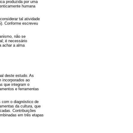
ica produzida por uma
utenticamente humana
onsiderar tal atividade
). Conforme escreveu
ganismo, não se
al; é necessário
ra achar a alma
ual deste estudo. As
m incorporados ao
as que integram o
amentos e ferramentas
s com o diagnóstico de
ramentas da cultura, que
icadas. Contribuições
combinadas em três etapas