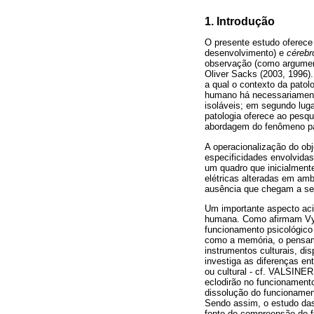
1. Introdução
O presente estudo oferece
desenvolvimento) e
cérebr
observação (como argument
Oliver Sacks (2003, 1996).
a qual o contexto da patol
humano há necessariamente 
isoláveis; em segundo luga
patologia oferece ao pesq
abordagem do fenômeno par
A operacionalização do ob
especificidades envolvidas
um quadro que inicialmente
elétricas alteradas em am
ausência que chegam a se 
Um importante aspecto aci
humana. Como afirmam Vygo
funcionamento psicológico
como a memória, o pensam
instrumentos culturais, di
investiga as diferenças ent
ou cultural - cf. VALSINER
eclodirão no funcionamento
dissolução do funcionamen
Sendo assim, o estudo das
fonte de compreensão do f