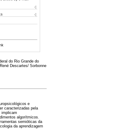
ks
nk
deral do Rio Grande do
/ René Descartes/ Sorbonne
uropsicológicos e
er caracterizadas pela
z implicam
dimentos algorítmicos.
ferramentas semióticas da
icologia da aprendizagem