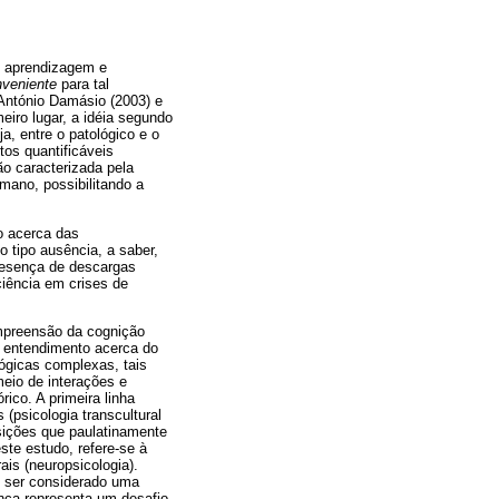
 aprendizagem e
nveniente
para tal
António Damásio (2003) e
eiro lugar, a idéia segundo
a, entre o patológico e o
tos quantificáveis
ão caracterizada pela
mano, possibilitando a
o acerca das
o tipo ausência, a saber,
presença de descargas
ciência em crises de
ompreensão da cognição
o entendimento acerca do
ógicas complexas, tais
eio de interações e
ico. A primeira linha
 (psicologia transcultural
isições que paulatinamente
ste estudo, refere-se à
is (neuropsicologia).
e ser considerado uma
nça representa um desafio