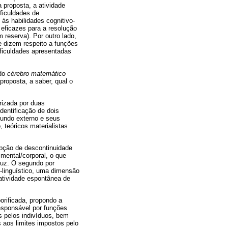
 proposta, a atividade
ficuldades de
s habilidades cognitivo-
 eficazes para a resolução
reserva). Por outro lado,
e dizem respeito a funções
ficuldades apresentadas
ado
cérebro matemático
oposta, a saber, qual o
rizada por duas
dentificação de dois
mundo externo e seus
 teóricos materialistas
pção de descontinuidade
 mental/corporal, o que
duz. O segundo por
é-linguístico, uma dimensão
 atividade espontânea de
rificada, propondo a
responsável por funções
s pelos indivíduos, bem
 aos limites impostos pelo