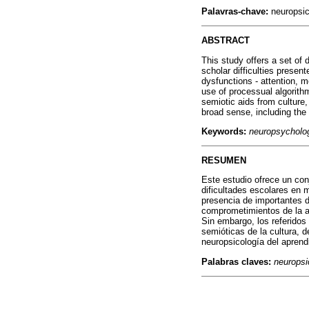
Palavras-chave:
neuropsic
ABSTRACT
This study offers a set of
scholar difficulties presen
dysfunctions - attention, 
use of processual algorithm
semiotic aids from culture,
broad sense, including the
Keywords:
neuropsychology
RESUMEN
Este estudio ofrece un con
dificultades escolares en 
presencia de importantes d
comprometimientos de la ac
Sin embargo, los referidos 
semióticas de la cultura, 
neuropsicología del aprend
Palabras claves:
neuropsi