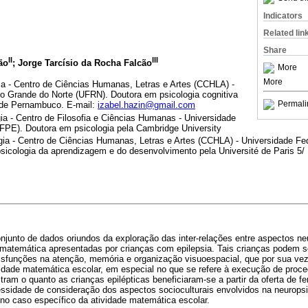
Indicators
Related lin
Share
II
III
ão
; Jorge Tarcísio da Rocha Falcão
More
More
a - Centro de Ciências Humanas, Letras e Artes (CCHLA) -
io Grande do Norte (UFRN). Doutora em psicologia cognitiva
Permali
 de Pernambuco. E-mail:
izabel.hazin@gmail.com
ia - Centro de Filosofia e Ciências Humanas - Universidade
PE). Doutora em psicologia pela Cambridge University
ia - Centro de Ciências Humanas, Letras e Artes (CCHLA) - Universidade Fe
sicologia da aprendizagem e do desenvolvimento pela Université de Paris 5
njunto de dados oriundos da exploração das inter-relações entre aspectos ne
 matemática apresentadas por crianças com epilepsia. Tais crianças podem s
isfunções na atenção, memória e organização visuoespacial, que por sua ve
dade matemática escolar, em especial no que se refere à execução de proce
tram o quanto as crianças epilépticas beneficiaram-se a partir da oferta de 
cessidade de consideração dos aspectos socioculturais envolvidos na neurops
no caso específico da atividade matemática escolar.