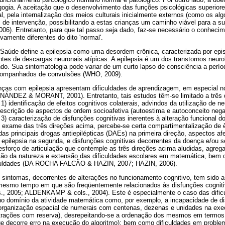
gogia. A aceitação que o desenvolvimento das funções psicológicas superiores
l, pela internalização dos meios culturais inicialmente externos (como os al
s de intervenção, possibilitando a estas crianças um caminho viável para a 
006). Entretanto, para que tal passo seja dado, faz-se necessário o conheci
vamente diferentes do dito 'normal'.
Saúde define a epilepsia como uma desordem crônica, caracterizada por epis
ntes de descargas neuronais atípicas. A epilepsia é um dos transtornos neuro
do. Sua sintomatologia pode variar de um curto lapso de consciência a per
acompanhados de convulsões (WHO, 2009).
ças com epilepsia apresentam dificuldades de aprendizagem, em especial no
NDEZ & MORANT, 2001). Entretanto, tais estudos têm-se limitado a três 
identificação de efeitos cognitivos colaterais, advindos da utilização de n
 descrição de aspectos de ordem socioafetiva (autoestima e autoconceito nega
 3) caracterização de disfunções cognitivas inerentes à alteração funcional do
 exame das três direções acima, percebe-se certa compartimentalização de
as principais drogas antiepilépticas (DAEs) na primeira direção, aspectos af
 epilepsia na segunda, e disfunções cognitivas decorrentes da doença e/ou se
sforço de articulação que contemple as três direções acima aludidas, agreg
ção da natureza e extensão das dificuldades escolares em matemática, bem
iculdades (DA ROCHA FALCÃO & HAZIN, 2007; HAZIN, 2006).
 sintomas, decorrentes de alterações no funcionamento cognitivo, tem sido a
 mesmo tempo em que são freqüentemente relacionados às disfunções cogni
., 2005; ALDENKAMP & cols., 2004). Este é especialmente o caso das dific
 no domínio da atividade matemática como, por exemplo, a incapacidade de di
organização espacial de numerais com centenas, dezenas e unidades na exe
btrações com reserva), desrepeitando-se a ordenação dos mesmos em termos 
e decorre erro na execução do algoritmo); bem como dificuldades em proble