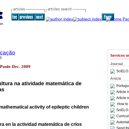
ucação
Services 
5
Journal
 Paulo Dec. 2009
SciELO 
Article
ultura na atividade matemática de
Portugu
as
Article 
Article 
How to c
mathematical activity of epileptic children
SciELO 
Curricu
Automati
ra en la actividad matemática de críos
Send thi