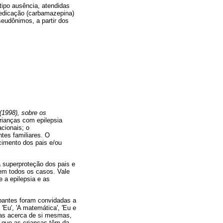
tipo ausência, atendidas
medicação (carbamazepina)
eudônimos, a partir dos
(1998), sobre os
rianças com epilepsia
cionais; o
tes familiares. O
cimento dos pais e/ou
a superproteção dos pais e
 em todos os casos. Vale
 a epilepsia e as
ipantes foram convidadas a
Eu', 'A matemática', 'Eu e
nças acerca de si mesmas,
s que as crianças têm da