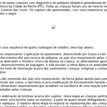
de quatro crianças com diagnóstico de epilepsia idiopática generalizada do 
erência da Cidade do Recife (PE). Todas as crianças faziam uso de mesma 
 controle das crises. Os sujeitos são apresentados, com seus respectivos ps
ro a seguir:
por uma sequência de quatro subetapas de trabalho, descritas abaixo.
 responsáveis e aplicação do questionário, desenvolvido por Souza e cols 
nhecimentos dos pais acerca da epilepsia:
os pais e/ou responsáveis pelas c
e abarcaram o histórico clínico da doença na criança; os antecedentes gesta
desenvolvimento da linguagem; a vida escolar; a rotina diária e os anteceden
 como fonte de informação acerca dos sentimentos, crenças, estigmas e conhe
psia.
iva das respostas dos pais e/ou responsáveis, de forma global aponta para um
closão das crises, o que levou a uma modificação do funcionamento familiar
is destacaram unanimemente que acreditam na existência de uma relação entre
rentadas pelas crianças.
elaboração de histórias acerca dos sujeitos:
nesta etapa as crianças partic
erem uma história sobre os mesmos, a partir de quatro temas deflagradores: '
r epilepsia'. O objetivo desta etapa foi explorar as representações das cria
ca. De forma global, os desenhos e histórias traduziram as difíceis vivência