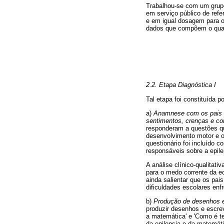
Trabalhou-se com um grupo 
em serviço público de ref
e em igual dosagem para o
dados que compõem o quad
2.2. Etapa Diagnóstica I
Tal etapa foi constituída 
a)
Anamnese com os pais ou
sentimentos, crenças e co
responderam a questões qu
desenvolvimento motor e o 
questionário foi incluído
responsáveis sobre a epile
A análise clínico-qualitat
para o medo corrente da e
ainda salientar que os pa
dificuldades escolares enf
b)
Produção de desenhos e 
produzir desenhos e escrev
a matemática' e 'Como é te
da epilepsia e da matemáti