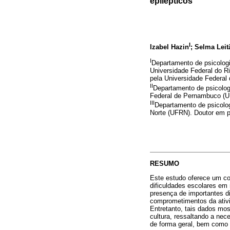
epilépticos
I
Izabel Hazin
; Selma Leit
I
Departamento de psicologi
Universidade Federal do R
pela Universidade Federal
II
Departamento de psicolog
Federal de Pernambuco (UF
III
Departamento de psicolog
Norte (UFRN). Doutor em p
RESUMO
Este estudo oferece um co
dificuldades escolares em
presença de importantes d
comprometimentos da ativi
Entretanto, tais dados mos
cultura, ressaltando a ne
de forma geral, bem como 