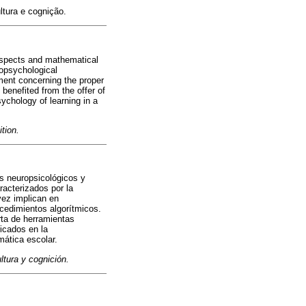
ltura e cognição.
 aspects and mathematical
ropsychological
rment concerning the proper
benefited from the offer of
sychology of learning in a
tion.
os neuropsicológicos y
racterizados por la
vez implican en
cedimientos algorítmicos.
rta de herramientas
icados en la
mática escolar.
ltura y cognición.