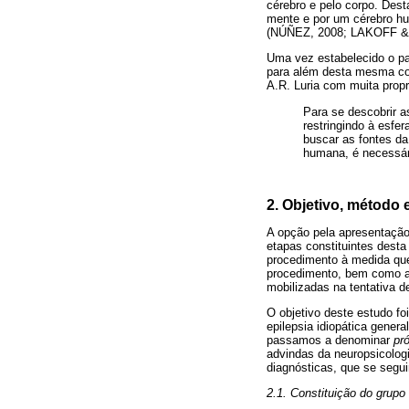
cérebro e pelo corpo. Des
mente e por um cérebro hu
(NÚÑEZ, 2008; LAKOFF &
Uma vez estabelecido o pap
para além desta mesma co
A.R. Luria com muita propr
Para se descobrir a
restringindo à esfe
buscar as fontes da
humana, é necessári
2. Objetivo, método 
A opção pela apresentação 
etapas constituintes dest
procedimento à medida que
procedimento, bem como a
mobilizadas na tentativa d
O objetivo deste estudo f
epilepsia idiopática gener
passamos a denominar
pr
advindas da neuropsicolog
diagnósticas, que se segui
2.1. Constituição do grupo 