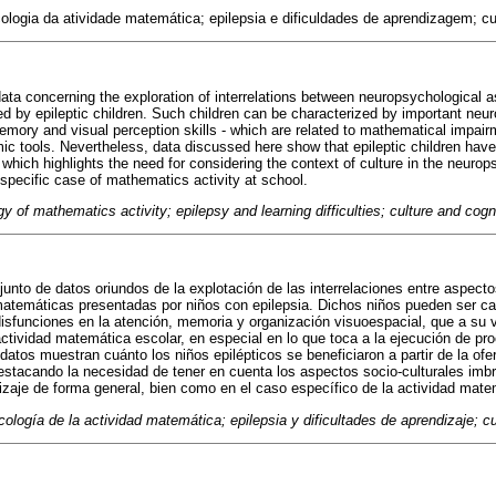
ologia da atividade matemática; epilepsia e dificuldades de aprendizagem; cu
 data concerning the exploration of interrelations between neuropsychological
ted by epileptic children. Such children can be characterized by important neu
memory and visual perception skills - which are related to mathematical impai
ic tools. Nevertheless, data discussed here show that epileptic children have 
 which highlights the need for considering the context of culture in the neurop
 specific case of mathematics activity at school.
 of mathematics activity; epilepsy and learning difficulties; culture and cogni
junto de datos oriundos de la explotación de las interrelaciones entre aspect
matemáticas presentadas por niños con epilepsia. Dichos niños pueden ser ca
isfunciones en la atención, memoria y organización visuoespacial, que a su 
tividad matemática escolar, en especial en lo que toca a la ejecución de pro
datos muestran cuánto los niños epilépticos se beneficiaron a partir de la ofe
destacando la necesidad de tener en cuenta los aspectos socio-culturales imbr
izaje de forma general, bien como en el caso específico de la actividad mate
cología de la actividad matemática; epilepsia y dificultades de aprendizaje; cu