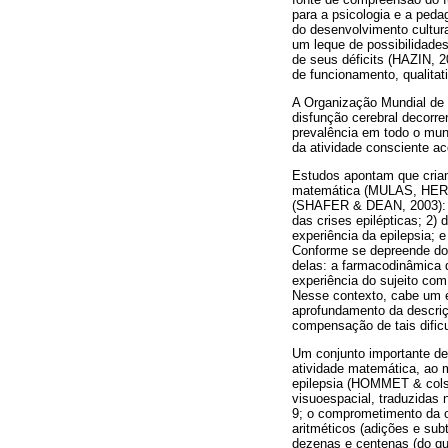
para a psicologia e a peda
do desenvolvimento cultura
um leque de possibilidade
de seus déficits (HAZIN, 2
de funcionamento, qualitati
A Organização Mundial de 
disfunção cerebral decorre
prevalência em todo o mun
da atividade consciente 
Estudos apontam que crian
matemática (MULAS, HERNÁ
(SHAFER & DEAN, 2003): 1) 
das crises epilépticas; 2)
experiência da epilepsia; e
Conforme se depreende do
delas: a farmacodinâmica d
experiência do sujeito com
Nesse contexto, cabe um e
aprofundamento da descri
compensação de tais dif
Um conjunto importante de
atividade matemática, ao
epilepsia (HOMMET & cols
visuoespacial, traduzidas
9; o comprometimento da 
aritméticos (adições e su
dezenas e centenas (do qu