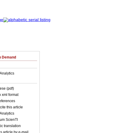
on Demand
Analytics
ese (pdf)
in xml format
references
ite this article
Analytics
lum ScienTI
c translation
s article by e-mail