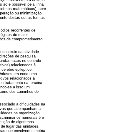
 só é possível pela linha
goritmos matemáticos), abre
superação ou minimização
mento destas outras formas
ódios recorrentes de
lógicos de maior
íodos de comprometimento
 contexto da atividade
direções de pesquisa
eurofármacos no controle
tivos) relacionados à
 cérebro epiléptico.
 ênfases em cada uma
etivos relacionados à
u tratamento na terceira.
ando-se a isso um
 como dos caminhos de
ssociado a dificuldades na
tivas que acompanham a
uldades na organização
scriminar os numerais 6 e
cução de algoritmos
de lugar das unidades,
mas que envolvem simetria