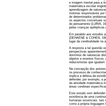
e imagem mental para a rep
matemática escolar englob
aprendizagem de naturezas
motoras responsáveis por h
de determinados problemas
os aspectos conceituais s
do pensamento (LURIA, 198
pelas crianças epilépticas 
Em paralelo aos estudos 
(DEHAENE & COHEN, 1995). 
lugar da cerebralidade na 
A resposta a tal questão e
perspectivas aparentemente
domínios de naturezas dist
objetos e eventos físicos,
reducionistas que igualam 
Na concepção dos autores
no processo de conheciment
implica a defesa da exist
defender, por exemplo, a p
da atividade matemática in
áreas cerebrais especí
Este estudo vem defender 
existência de uma continui
humanas essenciais, tais 
como a própria linguagem h