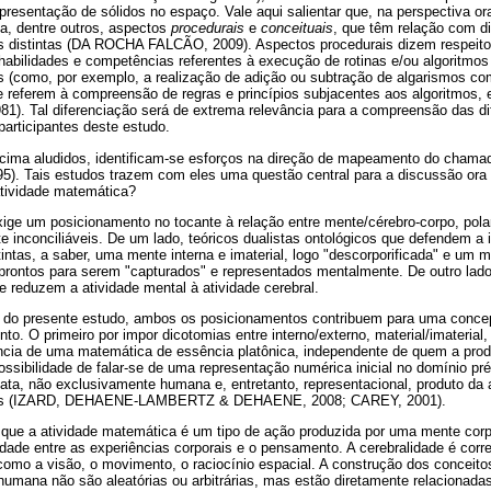
resentação de sólidos no espaço. Vale aqui salientar que, na perspectiva ora
a, dentre outros, aspectos
procedurais
e
conceituais
, que têm relação com di
 distintas (DA ROCHA FALCÃO, 2009). Aspectos procedurais dizem respeito à
abilidades e competências referentes à execução de rotinas e/ou algoritmos
 (como, por exemplo, a realização de adição ou subtração de algarismos com 
e referem à compreensão de regras e princípios subjacentes aos algoritmos, 
1). Tal diferenciação será de extrema relevância para a compreensão das di
participantes deste estudo.
acima aludidos, identificam-se esforços na direção de mapeamento do cham
Tais estudos trazem com eles uma questão central para a discussão ora pr
atividade matemática?
xige um posicionamento no tocante à relação entre mente/cérebro-corpo, pola
 inconciliáveis. De um lado, teóricos dualistas ontológicos que defendem a i
intas, a saber, uma mente interna e imaterial, logo "descorporificada" e um 
 prontos para serem "capturados" e representados mentalmente. De outro lado,
e reduzem a atividade mental à atividade cerebral.
 do presente estudo, ambos os posicionamentos contribuem para uma conce
o. O primeiro por impor dicotomias entre interno/externo, material/imaterial,
ência de uma matemática de essência platônica, independente de quem a pro
ossibilidade de falar-se de uma representação numérica inicial no domínio pr
ata, não exclusivamente humana e, entretanto, representacional, produto da
ficas (IZARD, DEHAENE-LAMBERTZ & DEHAENE, 2008; CAREY, 2001).
que a atividade matemática é um tipo de ação produzida por uma mente corpo
dade entre as experiências corporais e o pensamento. A cerebralidade é cor
como a visão, o movimento, o raciocínio espacial. A construção dos conceito
umana não são aleatórias ou arbitrárias, mas estão diretamente relacionadas