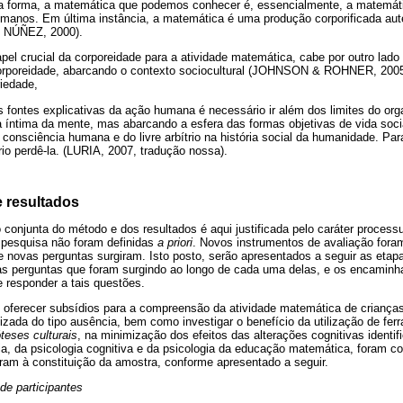
ta forma, a matemática que podemos conhecer é, essencialmente, a matemát
manos. Em última instância, a matemática é uma produção corporificada a
 NÚÑEZ, 2000).
el crucial da corporeidade para a atividade matemática, cabe por outro lado c
rporeidade, abarcando o contexto sociocultural (JOHNSON & ROHNER, 2005
iedade,
s fontes explicativas da ação humana é necessário ir além dos limites do or
ra íntima da mente, mas abarcando a esfera das formas objetivas de vida soci
 consciência humana e do livre arbítrio na história social da humanidade. Pa
o perdê-la. (LURIA, 2007, tradução nossa).
e resultados
conjunta do método e dos resultados é aqui justificada pelo caráter process
a pesquisa não foram definidas
a priori
. Novos instrumentos de avaliação fora
 novas perguntas surgiram. Isto posto, serão apresentados a seguir as etap
s perguntas que foram surgindo ao longo de cada uma delas, e os encaminh
e responder a tais questões.
oi oferecer subsídios para a compreensão da atividade matemática de criança
alizada do tipo ausência, bem como investigar o benefício da utilização de fer
óteses culturais
, na minimização dos efeitos das alterações cognitivas identif
ia, da psicologia cognitiva e da psicologia da educação matemática, foram 
ram à constituição da amostra, conforme apresentado a seguir.
de participantes