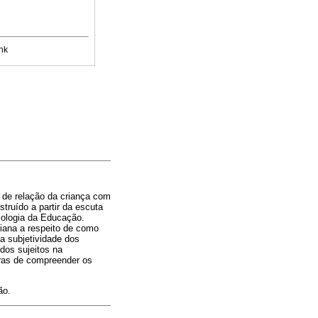
nk
 de relação da criança com
truído a partir da escuta
cologia da Educação.
niana a respeito de como
a subjetividade dos
dos sujeitos na
ras de compreender os
ão.