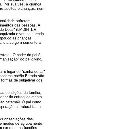
. Por sua vez, a criança
re adultos e crianças, nem
onalidade sofreram
timentos das pessoas. A
te de Deus" (BADINTER,
arquizada e vertical, sendo
ampouco as crianças
fância surgem somente a
estatal. O poder do pai é
manização" do pai divino,
 o lugar de "rainha do lar"
a moderna nação-Estado são
 formas de subjetivar dos
as condições da família,
Apesar do enfraquecimento
6
ção paterna
. O pai como
operação estrutural tanto
 As observações das
 de modos de agrupamento
em exercem as funções