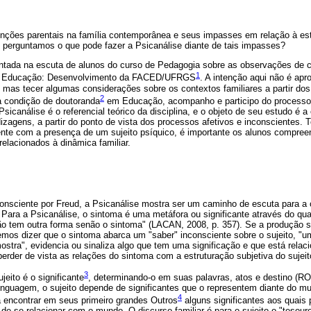
funções parentais na família contemporânea e seus impasses em relação à est
o, perguntamos o que pode fazer a Psicanálise diante de tais impasses?
tada na escuta de alunos do curso de Pedagogia sobre as observações de cr
1
 da Educação: Desenvolvimento da FACED/UFRGS
. A intenção aqui não é apr
 mas tecer algumas considerações sobre os contextos familiares a partir dos
2
a condição de doutoranda
em Educação, acompanho e participo do processo
sicanálise é o referencial teórico da disciplina, e o objeto de seu estudo é a
dizagens, a partir do ponto de vista dos processos afetivos e inconscientes. 
nte com a presença de um sujeito psíquico, é importante os alunos compre
relacionados à dinâmica familiar.
onsciente por Freud, a Psicanálise mostra ser um caminho de escuta para a
Para a Psicanálise, o sintoma é uma metáfora ou significante através do qua
não tem outra forma senão o sintoma" (LACAN, 2008, p. 357). Se a produção 
mos dizer que o sintoma abarca um "saber" inconsciente sobre o sujeito, "u
tra", evidencia ou sinaliza algo que tem uma significação e que está relaci
rder de vista as relações do sintoma com a estruturação subjetiva do sujeit
3
eito é o significante
, determinando-o em suas palavras, atos e destino (
inguagem, o sujeito depende de significantes que o representem diante do mu
4
a encontrar em seus primeiro grandes Outros
alguns significantes aos quais 
de se relacionar com o mundo. O discurso familiar é para o sujeito o "tesouro