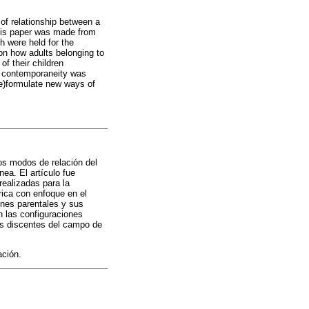
 of relationship between a
This paper was made from
h were held for the
on how adults belonging to
of their children
he contemporaneity was
re)formulate new ways of
los modos de relación del
ea. El artículo fue
realizadas para la
rica con enfoque en el
ones parentales y sus
n las configuraciones
los discentes del campo de
ación.