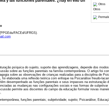
a y las funciones parentales: ¿hay en ello un
Otros
Otros
Permali
lo
 (PPGEdu/FACEd/UFRGS).
mail.com
uturação psíquica do sujeito, suporte das aprendizagens, depende dos modos
ssão sobre as funções parentais na família contemporânea. O artigo foi cons
agogia sobre as observações de crianças realizadas para a disciplina de Psi
, foi elaborada uma reflexão teórica com enfoque na Psicanálise freudo-laca
al têm desempenhado as funções parentais e seus impasses na estruturação d
denciadas as mudanças nas configurações sociais e nas formas de subjetivar 
iscussão permite aos discentes do campo da educação formular novas manei
.
ontemporânea; funções parentais; subjetividade; sujeito; Psicanálise; Educaç