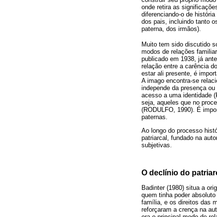
onde retira as significaçõe
diferenciando-o de históri
dos pais, incluindo tanto 
paterna, dos irmãos).
Muito tem sido discutido 
modos de relações familia
publicado em 1938, já ante
relação entre a carência 
estar ali presente, é impo
A imago encontra-se relaci
independe da presença ou 
acesso a uma identidade 
seja, aqueles que no proc
(RODULFO, 1990). É import
paternas.
Ao longo do processo histó
patriarcal, fundado na au
subjetivas.
O declínio do patria
Badinter (1980) situa a ori
quem tinha poder absoluto
família, e os direitos das
reforçaram a crença na au
era o principal modo de rel