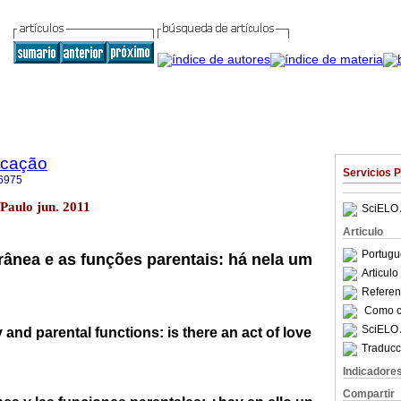
ucação
Servicios 
6975
 Paulo jun. 2011
SciELO 
Articulo
Portugu
ânea e as funções parentais: há nela um
Articul
Referenc
Como ci
SciELO 
and parental functions: is there an act of love
Traducc
Indicadore
Compartir