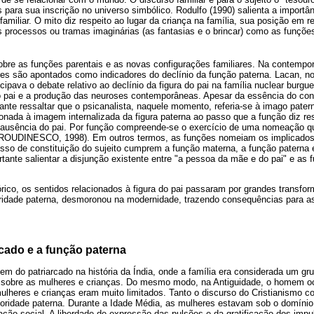
s para sua inscrição no universo simbólico. Rodulfo (1990) salienta a importânc
a familiar. O mito diz respeito ao lugar da criança na família, sua posição em
os processos ou tramas imaginárias (as fantasias e o brincar) como as funçõe
sobre as funções parentais e as novas configurações familiares. Na contempo
res são apontados como indicadores do declínio da função paterna. Lacan, no
cipava o debate relativo ao declínio da figura do pai na família nuclear burgu
do pai e a produção das neuroses contemporâneas. Apesar da essência do con
rtante ressaltar que o psicanalista, naquele momento, referia-se à imago pater
onada à imagem internalizada da figura paterna ao passo que a função diz re
ausência do pai. Por função compreende-se o exercício de uma nomeação que
(ROUDINESCO, 1998). Em outros termos, as funções nomeiam os implicados n
esso de constituição do sujeito cumprem a função materna, a função paterna 
ante salientar a disjunção existente entre "a pessoa da mãe e do pai" e as
rico, os sentidos relacionados à figura do pai passaram por grandes transf
toridade paterna, desmoronou na modernidade, trazendo consequências para as
rcado e a função paterna
gem do patriarcado na história da Índia, onde a família era considerada um grup
 sobre as mulheres e crianças. Do mesmo modo, na Antiguidade, o homem oc
 mulheres e crianças eram muito limitados. Tanto o discurso do Cristianismo co
toridade paterna. Durante a Idade Média, as mulheres estavam sob o domínio
ação social. A liberdade de expressão das pulsões e da gratificação dos impul