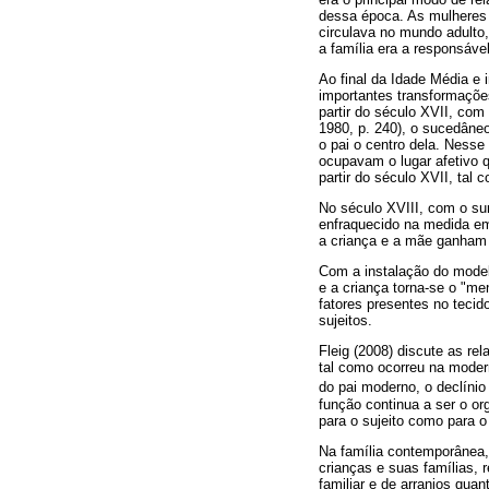
dessa época. As mulheres 
circulava no mundo adulto,
a família era a responsáv
Ao final da Idade Média e 
importantes transformaçõ
partir do século XVII, com
1980, p. 240), o sucedâneo 
o pai o centro dela. Nesse
ocupavam o lugar afetivo 
partir do século XVII, tal 
No século XVIII, com o sur
enfraquecido na medida em
a criança e a mãe ganham 
Com a instalação do modelo
e a criança torna-se o "m
fatores presentes no tecid
sujeitos.
Fleig (2008) discute as r
tal como ocorreu na moder
do pai moderno, o declínio
função continua a ser o or
para o sujeito como para o
Na família contemporânea,
crianças e suas famílias,
familiar e de arranjos qu