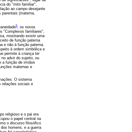
ia do "mito familiar",
 relação ao campo desejante
s parentais (materna,
5
raneidade
, os novos
s "Complexos familiares",
esa, mostrando existir uma
ceito de função paterna
na e não à função paterna.
speito à ordem simbólica e
 permite à criança ter
o advir do sujeito, ou
e a função de irmãos
 funções maternas e
ormações. O sistema
 relações sociais e
o religioso e o pai era
upou o papel central na
mo o discurso filosófico
 dos homens, e a guerra
sos foi característica