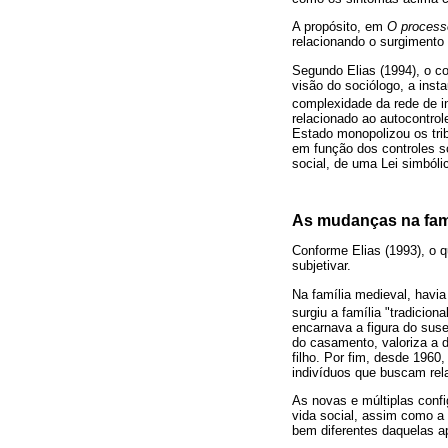
A propósito, em
O processo
relacionando o surgimento
Segundo Elias (1994), o c
visão do sociólogo, a inst
complexidade da rede de i
relacionado ao autocontro
Estado monopolizou os trib
em função dos controles s
social, de uma Lei simbólic
As mudanças na fam
Conforme Elias (1993), o q
subjetivar.
Na família medieval, havi
surgiu a família "tradiciona
encarnava a figura do sus
do casamento, valoriza a d
filho. Por fim, desde 1960
indivíduos que buscam re
As novas e múltiplas conf
vida social, assim como a
bem diferentes daquelas ap