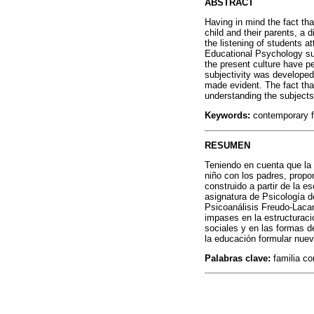
ABSTRACT
Having in mind the fact tha
child and their parents, a
the listening of students 
Educational Psychology sub
the present culture have pe
subjectivity was developed
made evident. The fact tha
understanding the subjects
Keywords:
contemporary fa
RESUMEN
Teniendo en cuenta que la 
niño con los padres, propo
construido a partir de la 
asignatura de Psicología d
Psicoanálisis Freudo-Lacan
impases en la estructuraci
sociales y en las formas d
la educación formular nue
Palabras clave:
familia co