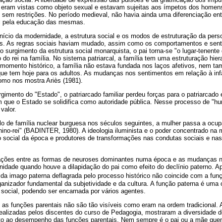
eram vistas como objeto sexual e estavam sujeitas aos ímpetos dos homens
 sem restrições. No período medieval, não havia ainda uma diferenciação ent
el pela educação das mesmas.
início da modernidade, a estrutura social e os modos de estruturação da pers
es. As regras sociais haviam mudado, assim como os comportamentos e sen
 o surgimento da estrutura social monarquista, o pai torna-se "o lugar-tenen
do rei na família. No sistema patriarcal, a família tem uma estruturação hier
 momento histórico, a família não estava fundada nos laços afetivos, nem t
que tem hoje para os adultos. As mudanças nos sentimentos em relação à in
como nos mostra Ariès (1981).
gimento do "Estado", o patriarcado familiar perdeu forças para o patriarcado 
 que o Estado se solidifica como autoridade pública. Nesse processo de "hu
valor.
 de família nuclear burguesa nos séculos seguintes, a mulher passa a ocupar
enino-rei" (BADINTER, 1980). A ideologia iluminista e o poder concentrado n
o social da época e produtores de transformações nas condutas sociais e nas
elações entre as formas de neuroses dominantes numa época e as mudanças n
nidade quando houve a dilapidação do pai como efeito do declínio paterno. 
 da imago paterna deflagrada pelo processo histórico não coincide com a fun
ganizador fundamental da subjetividade e da cultura. A função paterna é uma 
 social, podendo ser encarnada por vários agentes.
 as funções parentais não são tão visíveis como eram na ordem tradicional.
 realizadas pelos discentes do curso de Pedagogia, mostraram a diversidade
anto ao desempenho das funções parentais. Nem sempre é o pai ou a mãe qu