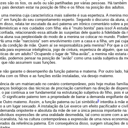
 vezes são os tios, os avôs ou são partilhadas por várias pessoas. Há també
s pais denotam estar na posição de filho e os filhos na posição dos adultos.
 uma menina cuja característica mais saliente é sua esperteza. A menina mo
o" em função do seu comportamento esperto. Segundo o discurso da aluna, a
m disso, relata ter escutado da avó paterna um irônico comentário sobre a p
domésticas e nos cuidados com filha: ela é "muito bonita" para isso! A estud
fiada, relacionando essa atitude às suspeitas dele quanto à fidelidade da m
 na aluna sua perplexidade do modo de a menina se colocar no mundo. Podem
 Há uma mãe "narcisista" sem envolvimento com a casa e a filha, um pai cuj
ra da condição de mãe. Quem aí se responsabiliza pela menina? Por que a cr
ada para expressar inteligência, jogo de cintura, esperteza de alguém, que sa
ticas de um adulto? Ocupando o lugar de "filha-avião", a menina não estaria 
ntão, podemos pensar na posição de "avião" como uma saída subjetiva da m
a, que não assumem suas funções.
e não garante o desempenho da função paterna e materna. Por outro lado, há
ha com os filhos e as funções estão instaladas, via desejo materno.
gência de um matriarcado no cenário contemporâneo, pois hoje muitas famíli
anços biológicos das técnicas de procriação caminham na direção de dispens
pai continua a ser fundamental na estruturação subjetiva do filho, pois é u
 O significante paterno tem a propriedade de barrar a demanda engolfante d
8
e Outro materno. Assim, a função paterna ou Lei simbólica
interdita à mãe 
o a um lugar sexuado. A instalação da Lei exerce um efeito pacificador e civil
 demanda onipotente e absoluta da mãe de ser a única pessoa importante na v
indivíduos expressões de uma oralidade desmedida, tal como ocorre com a ano
icanalista, há na cultura contemporânea a expressão de uma nova economia 
rados da referência paterna. Em consequência disso, surgem situações de so
itados.