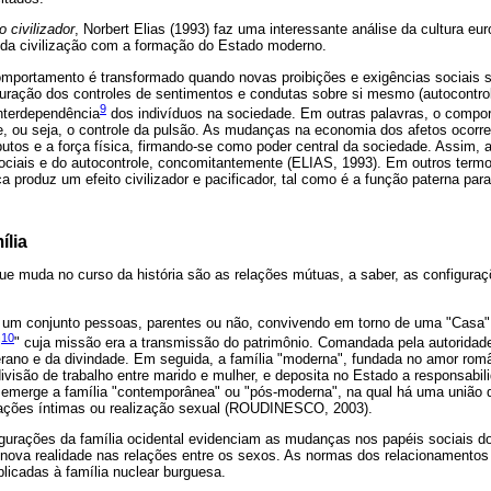
 civilizador
, Norbert Elias (1993) faz uma interessante análise da cultura eur
 da civilização com a formação do Estado moderno.
omportamento é transformado quando novas proibições e exigências sociais 
auração dos controles de sentimentos e condutas sobre si mesmo (autocontro
9
nterdependência
dos indivíduos na sociedade. Em outras palavras, o compor
le, ou seja, o controle da pulsão. As mudanças na economia dos afetos ocor
utos e a força física, firmando-se como poder central da sociedade. Assim, a 
ociais e do autocontrole, concomitantemente (ELIAS, 1993). Em outros termo
a produz um efeito civilizador e pacificador, tal como é a função paterna para
ília
ue muda no curso da história são as relações mútuas, a saber, as configuraç
a um conjunto pessoas, parentes ou não, convivendo em torno de uma "Casa"
10
l
" cuja missão era a transmissão do patrimônio. Comandada pela autoridade 
erano e da divindade. Em seguida, a família "moderna", fundada no amor româ
ivisão de trabalho entre marido e mulher, e deposita no Estado a responsabi
, emerge a família "contemporânea" ou "pós-moderna", na qual há uma união d
lações íntimas ou realização sexual (ROUDINESCO, 2003).
igurações da família ocidental evidenciam as mudanças nos papéis sociais 
 nova realidade nas relações entre os sexos. As normas dos relacionamentos
licadas à família nuclear burguesa.