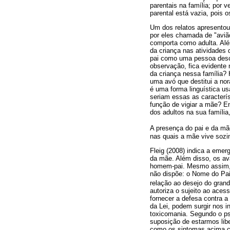
parentais na família; por
parental está vazia, pois o
Um dos relatos apresentou
por eles chamada de "aviã
comporta como adulta. Alé
da criança nas atividades 
pai como uma pessoa descon
observação, fica evidente
da criança nessa família?
uma avó que destitui a no
é uma forma linguística us
seriam essas as caracterís
função de vigiar a mãe? E
dos adultos na sua famíli
A presença do pai e da mã
nas quais a mãe vive sozin
Fleig (2008) indica a emer
da mãe. Além disso, os av
homem-pai. Mesmo assim, o 
não dispõe: o Nome do Pai.
relação ao desejo do grand
autoriza o sujeito ao acess
fornecer a defesa contra a
da Lei, podem surgir nos 
toxicomania. Segundo o ps
suposição de estarmos libe
como os sintomas acima c