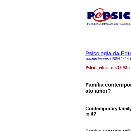
Psicologia da Ed
versión impresa
ISSN
1414-
Psicol. educ. no.32 São
Família contempor
ato amor?
Contemporary family 
in it?