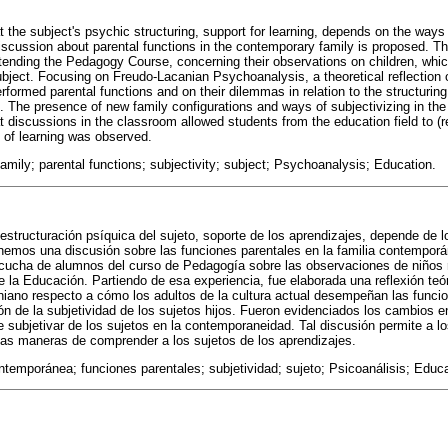
t the subject's psychic structuring, support for learning, depends on the ways
 discussion about parental functions in the contemporary family is proposed. 
attending the Pedagogy Course, concerning their observations on children, whic
ject. Focusing on Freudo-Lacanian Psychoanalysis, a theoretical reflection 
rformed parental functions and on their dilemmas in relation to the structuring 
. The presence of new family configurations and ways of subjectivizing in t
t discussions in the classroom allowed students from the education field to (
 of learning was observed.
mily; parental functions; subjectivity; subject; Psychoanalysis; Education.
estructuración psíquica del sujeto, soporte de los aprendizajes, depende de 
nemos una discusión sobre las funciones parentales en la familia contemporán
escucha de alumnos del curso de Pedagogía sobre las observaciones de niños 
e la Educación. Partiendo de esa experiencia, fue elaborada una reflexión teó
iano respecto a cómo los adultos de la cultura actual desempeñan las funci
ón de la subjetividad de los sujetos hijos. Fueron evidenciados los cambios e
e subjetivar de los sujetos en la contemporaneidad. Tal discusión permite a 
vas maneras de comprender a los sujetos de los aprendizajes.
ntemporánea; funciones parentales; subjetividad; sujeto; Psicoanálisis; Educ