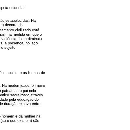
opeia ocidental
são estabelecidas. Na
le) decorre da
tamento civilizado está
reram na medida em que o
violência física diminuiu
s, a presença, no laço
 o sujeito.
ões sociais e as formas de
. Na modernidade, primeiro
patriarcal, o pai nela
ntico sacralizado através
lidade pela educação do
e duração relativa entre
do homem e da mulher na
 (se é que existem) são