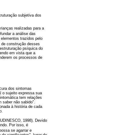
ruturação subjetiva dos
ianças realizadas para a
ofundar a análise das
 elementos trazidos pelo
 de construção desses
 estruturação psíquica do
Tendo em vista que a
enderem os processos de
 cura dos sintomas
l o sujeito expressa sua
sintomática tem relações
m saber não sabido".
onada à história de cada
o.
ROUDINESCO, 1998). Devido
ndo. Por isso, é
possa se agarrar e
 de significantes", lugar de