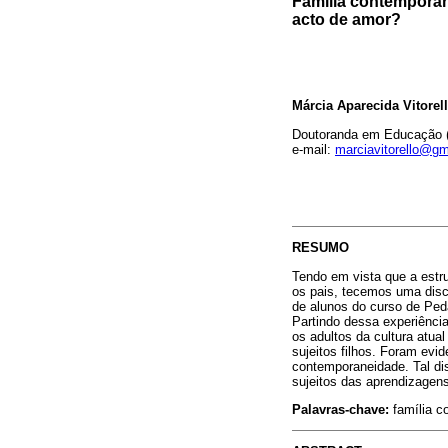
Familia contemporáne
acto de amor?
Márcia Aparecida Vitorel
Doutoranda em Educação
e-mail:
marciavitorello@g
RESUMO
Tendo em vista que a estr
os pais, tecemos uma discu
de alunos do curso de Ped
Partindo dessa experiência
os adultos da cultura atu
sujeitos filhos. Foram evi
contemporaneidade. Tal d
sujeitos das aprendizagens
Palavras-chave:
família c