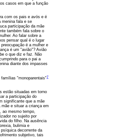
m os casos em que a função
ra com os pais e avós e é
 menina fala e se
ouca participação da mãe
ante também fala sobre o
ulher. Ao falar sobre a
os pensar qual é o lugar
a preocupação é a mulher e
iança é um "avião"? Avião
be o que diz e faz. Não
cumprindo para o pai a
enina diante dos impasses
7
 famílias "monoparentais"
as estão situadas em torno
ar a participação do
m significante que a mãe
a mãe e situar a criança em
e, ao mesmo tempo,
izador no sujeito por
ida do filho. Na ausência
rexia, bulimia e
psíquica decorrente da
frimento subjetivo, tais