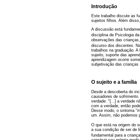
Introdução
Este trabalho discute as 
sujeitos filhos. Além diss
A discussão está fundamen
disciplina de Psicologia
observações das crianças,
discurso dos discentes. N
trabalhos na graduação. A P
sujeito, suporte das apren
aprendizagem ocorre some
subjetivação das crianças 
O sujeito e a família
Desde a descoberta do inc
causadores de sofrimento. 
verdade: "[...] a verdade 
com a verdade, então pode
Desse modo, o sintoma "mos
um. Assim, não podemos pe
O que está na origem do suj
a sua condição de ser de l
fundamental para a crianç
construir seu próprio modo 