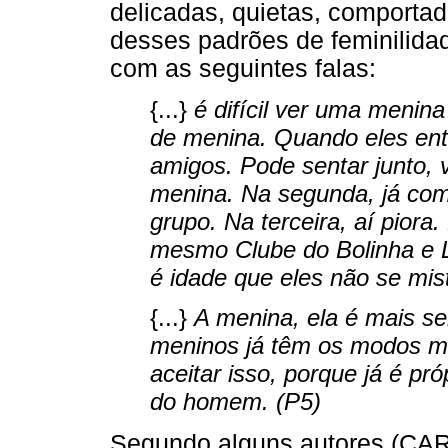
delicadas, quietas, comportad
desses padrões de feminilidad
com as seguintes falas:
{...}
é difícil ver uma menina
de menina. Quando eles entr
amigos. Pode sentar junto,
menina. Na segunda, já co
grupo. Na terceira, aí piora
mesmo Clube do Bolinha e L
é idade que eles não se mis
{...}
A menina, ela é mais se
meninos já têm os modos ma
aceitar isso, porque já é p
do homem. (P5)
Segundo alguns autores (C