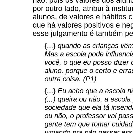
não, pois os valores dos alun
por outro lado, atribui à inst
alunos, de valores e hábitos cu
que há valores positivos e n
esse julgamento é também pe
{...}
quando as crianças vêm 
Mas a escola pode influencia
você, o que eu posso dizer 
aluno, porque o certo e err
outra coisa. (P1)
{...}
Eu acho que a escola não
(...) queira ou não, a escol
sociedade que ela tá inseri
ou não, o professor vai pass
gente tem que tomar cuidado
vigiando pra não passar ess