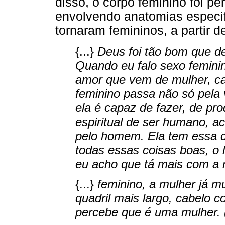
disso, o corpo feminino foi p
envolvendo anatomias especifi
tornaram femininos, a partir d
{...}
Deus foi tão bom que d
Quando eu falo sexo feminin
amor que vem de mulher, ca
feminino passa não só pela v
ela é capaz de fazer, de pro
espiritual de ser humano, a
pelo homem. Ela tem essa c
todas essas coisas boas, o
eu acho que tá mais com a
{...}
feminino, a mulher já m
quadril mais largo, cabelo 
percebe que é uma mulher. 