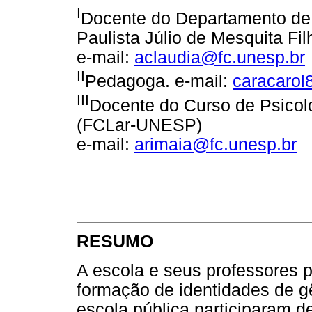
I
Docente do Departamento de 
Paulista Júlio de Mesquita F
e-mail:
aclaudia@fc.unesp.br
II
Pedagoga. e-mail:
caracaro
III
Docente do Curso de Psico
(FCLar-UNESP)
e-mail:
arimaia@fc.unesp.br
RESUMO
A escola e seus professores 
formação de identidades de g
escola pública participaram d