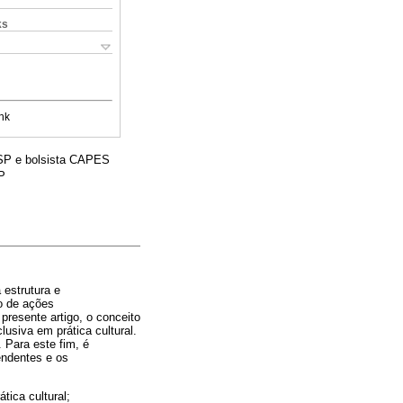
ks
nk
SP e bolsista CAPES
P
estrutura e
o de ações
presente artigo, o conceito
usiva em prática cultural.
 Para este fim, é
endentes e os
tica cultural;