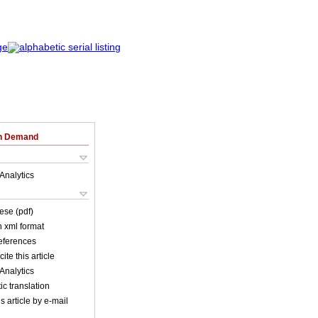
on Demand
Analytics
ese (pdf)
in xml format
references
ite this article
Analytics
c translation
s article by e-mail