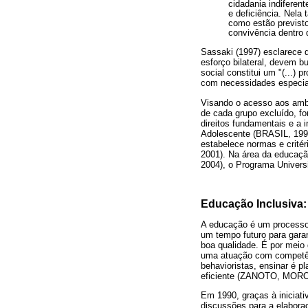
cidadania indiferen
e deficiência. Nela
como estão previsto
convivência dentro
Sassaki (1997) esclarece 
esforço bilateral, devem b
social constitui um "(...)
com necessidades especiai
Visando o acesso aos ambi
de cada grupo excluído, fo
direitos fundamentais e a 
Adolescente (BRASIL, 1990
estabelece normas e crit
2001). Na área da educaçã
2004), o Programa Univer
Educação Inclusiva: 
A educação é um processo 
um tempo futuro para gara
boa qualidade. É por meio
uma atuação com competênc
behavioristas, ensinar é p
eficiente (ZANOTO, MORO
Em 1990, graças à iniciat
discussões para a elabora