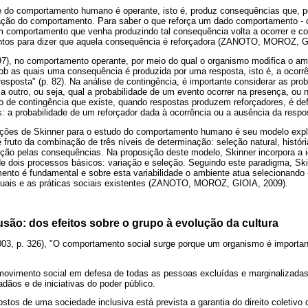
te do comportamento humano é operante, isto é, produz consequências que, p
ação do comportamento. Para saber o que reforça um dado comportamento - 
m comportamento que venha produzindo tal consequência volta a ocorrer e co
entos para dizer que aquela consequência é reforçadora (ZANOTO, MOROZ, G
), no comportamento operante, por meio do qual o organismo modifica o amb
 sob as quais uma consequência é produzida por uma resposta, isto é, a ocor
esposta" (p. 82). Na análise de contingência, é importante considerar as prob
 outro, ou seja, qual a probabilidade de um evento ocorrer na presença, ou 
o de contingência que existe, quando respostas produzem reforçadores, é def
s: a probabilidade de um reforçador dada à ocorrência ou a ausência da respo
ções de Skinner para o estudo do comportamento humano é seu modelo expli
fruto da combinação de três níveis de determinação: seleção natural, história
ão pelas consequências. Na proposição deste modelo, Skinner incorpora a i
r de dois processos básicos: variação e seleção. Seguindo este paradigma, Sk
ento é fundamental e sobre esta variabilidade o ambiente atua selecionando 
duais e as práticas sociais existentes (ZANOTO, MOROZ, GIOIA, 2009).
são: dos efeitos sobre o grupo à evolução da cultura
03, p. 326), "O comportamento social surge porque um organismo é importan
movimento social em defesa de todas as pessoas excluídas e marginalizada
dãos e de iniciativas do poder público.
stos de uma sociedade inclusiva está prevista a garantia do direito coletivo 