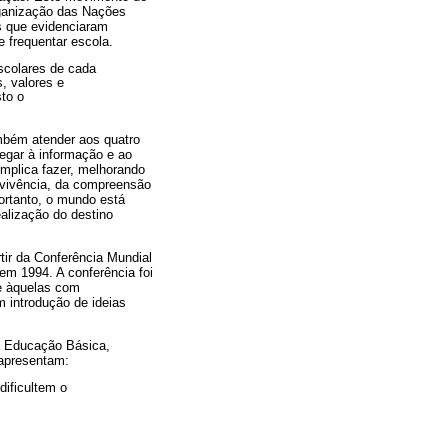
rganização das Nações
s que evidenciaram
 frequentar escola.
scolares de cada
, valores e
to o
mbém atender aos quatro
egar à informação e ao
implica fazer, melhorando
nvivência, da compreensão
Portanto, o mundo está
alização do destino
ir da Conferência Mundial
m 1994. A conferência foi
te àquelas com
 introdução de ideias
na Educação Básica,
 apresentam:
dificultem o