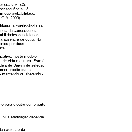
or sua vez, são
consequência - é
m que probabilidade;
IOIA, 2009).
iente, a contingência se
rência da consequência
abilidades condicionais
na ausência de outro. No
inida por duas
sta.
cativo; neste modelo
 de vida e cultura. Este é
deia de Darwin de seleção
inner propõe que a
- mantendo ou alterando -
te para o outro como parte
s. Sua efetivação depende
de exercício da