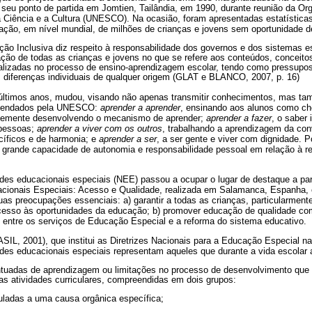
 seu ponto de partida em Jomtien, Tailândia, em 1990, durante reunião da O
 Ciência e a Cultura (UNESCO). Na ocasião, foram apresentadas estatística
ação, em nível mundial, de milhões de crianças e jovens sem oportunidade de
ção Inclusiva diz respeito à responsabilidade dos governos e dos sistemas e
ação de todas as crianças e jovens no que se refere aos conteúdos, conceitos
ializadas no processo de ensino-aprendizagem escolar, tendo como pressupos
 diferenças individuais de qualquer origem (GLAT e BLANCO, 2007, p. 16)
últimos anos, mudou, visando não apenas transmitir conhecimentos, mas ta
omendados pela UNESCO:
aprender a aprender
, ensinando aos alunos como ch
temente desenvolvendo o mecanismo de aprender;
aprender a fazer
, o saber 
 pessoas;
aprender a viver com os outros
, trabalhando a aprendizagem da co
cíficos e de harmonia; e
aprender a ser
, a ser gente e viver com dignidade. 
grande capacidade de autonomia e responsabilidade pessoal em relação à re
es educacionais especiais (NEE) passou a ocupar o lugar de destaque a part
ionais Especiais: Acesso e Qualidade, realizada em Salamanca, Espanha, e
uas preocupações essenciais: a) garantir a todas as crianças, particularmen
esso às oportunidades da educação; b) promover educação de qualidade com
o entre os serviços de Educação Especial e a reforma do sistema educativo.
SIL, 2001), que institui as Diretrizes Nacionais para a Educação Especial 
s educacionais especiais representam aqueles que durante a vida escolar
entuadas de aprendizagem ou limitações no processo de desenvolvimento que 
 atividades curriculares, compreendidas em dois grupos:
uladas a uma causa orgânica específica;