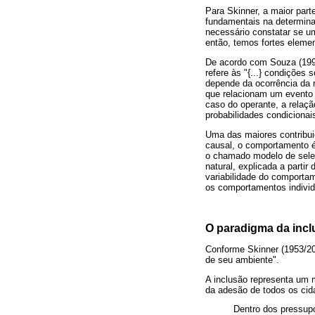
Para Skinner, a maior par
fundamentais na determin
necessário constatar se u
então, temos fortes elem
De acordo com Souza (1997
refere às "{...} condições
depende da ocorrência da r
que relacionam um evento a
caso do operante, a relaçã
probabilidades condicionai
Uma das maiores contribui
causal, o comportamento é 
o chamado modelo de seleç
natural, explicada a parti
variabilidade do comportam
os comportamentos indivi
O paradigma da inclu
Conforme Skinner (1953/20
de seu ambiente".
A inclusão representa um 
da adesão de todos os cida
Dentro dos pressupo