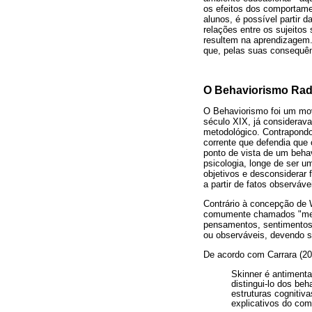
os efeitos dos comportame
alunos, é possível partir 
relações entre os sujeito
resultem na aprendizagem
que, pelas suas consequên
O Behaviorismo Radi
O Behaviorismo foi um mov
século XIX, já considerav
metodológico. Contrapondo
corrente que defendia que 
ponto de vista de um beha
psicologia, longe de ser u
objetivos e desconsiderar
a partir de fatos observá
Contrário à concepção de 
comumente chamados "ment
pensamentos, sentimentos
ou observáveis, devendo s
De acordo com Carrara (200
Skinner é antimental
distingui-lo dos be
estruturas cognitiva
explicativos do com