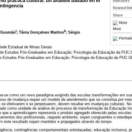
mo práctica cultural: un análisis basado en el
Indicators
ntingencia
Related lin
Share
More
More
I
II
a Gusmão
; Tânia Gonçalves Martins
; Sérgio
Permali
Rede Estadual de Minas Gerais
 de Estudos Pós-Graduados em Educação: Psicologia da Educação da PUC-
de Estudos Pós-Graduados em Educação: Psicologia da Educação da PUC-S
ma-se como um novo paradigma exigindo das escolas transformações em sua 
esso de mudança requer um modelo de atendimento que se constitua por mei
 se efetivarem e se perpetuarem, devem resultar em mudanças culturais. No 
sado como unidade de análise do processo de transformação da Educação Incl
e que a aprendizagem representa o produto agregado oferecido pelas escolas.
amentos dos profissionais, naquele ambiente, sejam congruentes e interdep
m este resultado sejam mantidos e propagados através do tempo.
gência; contingências comportamentais entrelaçadas; educação inclusiva; prá