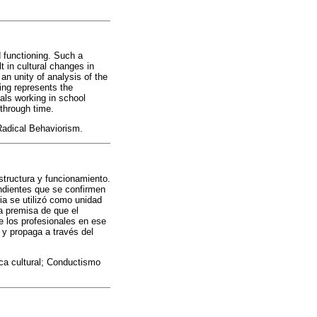
 functioning. Such a
 in cultural changes in
an unity of analysis of the
ing represents the
nals working in school
 through time.
 Radical Behaviorism.
tructura y funcionamiento.
ndientes que se confirmen
ia se utilizó como unidad
la premisa de que el
e los profesionales en ese
 y propaga a través del
ca cultural; Conductismo