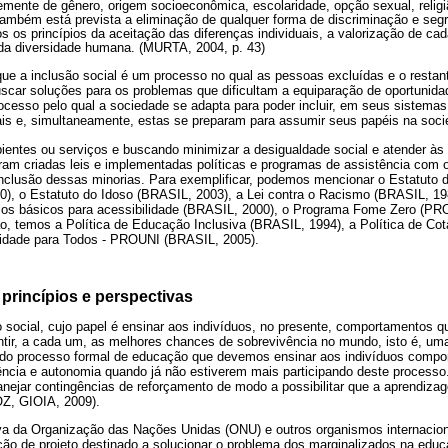
temente de gênero, origem socioeconômica, escolaridade, opção sexual, religiã
 também está prevista a eliminação de qualquer forma de discriminação e se
s os princípios da aceitação das diferenças individuais, a valorização de ca
 da diversidade humana. (MURTA, 2004, p. 43)
que a inclusão social é um processo no qual as pessoas excluídas e o resta
uscar soluções para os problemas que dificultam a equiparação de oportunidad
 processo pelo qual a sociedade se adapta para poder incluir, em seus sistema
s e, simultaneamente, estas se preparam para assumir seus papéis na socie
entes ou serviços e buscando minimizar a desigualdade social e atender às
ram criadas leis e implementadas políticas e programas de assistência com ob
inclusão dessas minorias. Para exemplificar, podemos mencionar o Estatuto 
), o Estatuto do Idoso (BRASIL, 2003), a Lei contra o Racismo (BRASIL, 198
érios básicos para acessibilidade (BRASIL, 2000), o Programa Fome Zer
o, temos a Política de Educação Inclusiva (BRASIL, 1994), a Política de Co
sidade para Todos - PROUNI (BRASIL, 2005).
princípios e perspectivas
social, cujo papel é ensinar aos indivíduos, no presente, comportamentos 
ntir, a cada um, as melhores chances de sobrevivência no mundo, isto é, uma
 do processo formal de educação que devemos ensinar aos indivíduos compo
ia e autonomia quando já não estiverem mais participando deste processo. 
lanejar contingências de reforçamento de modo a possibilitar que a aprendiz
Z, GIOIA, 2009).
iva da Organização das Nações Unidas (ONU) e outros organismos internaci
ção de projeto destinado a solucionar o problema dos marginalizados na ed