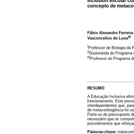
Inclusión escolar co
concepto de metaco
Fábio Alexandre Ferreir
III
Vasconcellos de Luna
I
Professor de Biologia da 
II
Doutoranda do Programa
III
Professor do Programa 
RESUMO
A Educação Inclusiva afir
funcionamento. Este proc
interdependentes que, para
de metacontingência foi u
Parte-se do pressuposto d
necessário que os comport
procedimentos que reforça
Palavras-chave:
metaconti