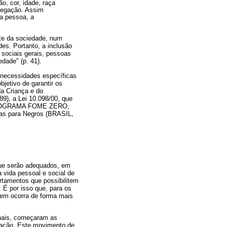
o, cor, idade, raça
gregação. Assim
da pessoa, a
nte da sociedade, num
es. Portanto, a inclusão
s sociais gerais, pessoas
dade" (p. 41).
 necessidades específicas
jetivo de garantir os
da Criança e do
9), a Lei 10.098/00, que
o (PROGRAMA FOME ZERO,
tas para Negros (BRASIL,
que serão adequados, em
 vida pessoal e social de
rtamentos que possibilitem
É por isso que, para os
agem ocorra de forma mais
onais, começaram as
ucação. Este movimento de