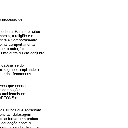
do processo de
ultura. Para isto, citou
omia, a religião e a
ncia e Comportamento
 olhar comportamental
com o autor, "o
 uma outra ou em conjunto
o da Análise do
re o grupo, ampliando a
álise dos fenômenos
menos que ocorrem
o de relações
s ambientais da
(MARTONE e
 aos alunos que enfrentam
etências, defasagem
e se tornar uma prática
à educação sobre o
sim, visando identificar