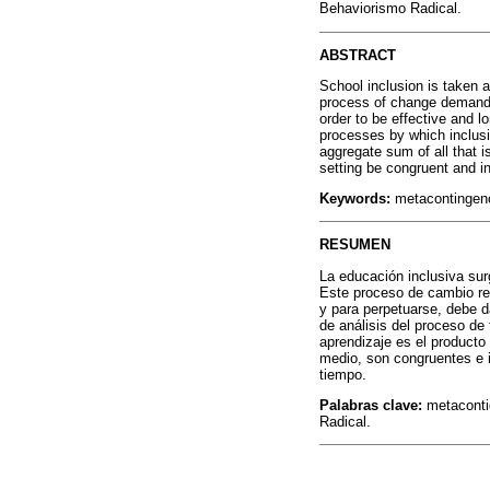
Behaviorismo Radical.
ABSTRACT
School inclusion is taken 
process of change demands 
order to be effective and l
processes by which inclusi
aggregate sum of all that i
setting be congruent and in
Keywords:
metacontingency
RESUMEN
La educación inclusiva su
Este proceso de cambio re
y para perpetuarse, debe d
de análisis del proceso de 
aprendizaje es el producto
medio, son congruentes e i
tiempo.
Palabras clave:
metacontig
Radical.