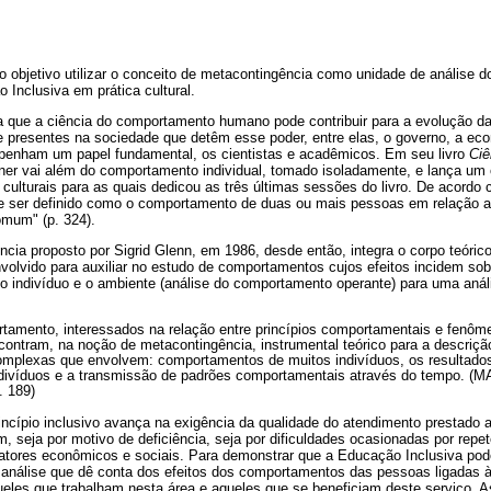
 objetivo utilizar o conceito de metacontingência como unidade de análise 
Inclusiva em prática cultural.
 que a ciência do comportamento humano pode contribuir para a evolução da c
e presentes na sociedade que detêm esse poder, entre elas, o governo, a econ
nham um papel fundamental, os cientistas e acadêmicos. Em seu livro
Ciê
ner vai além do comportamento individual, tomado isoladamente, e lança um
culturais para as quais dedicou as três últimas sessões do livro. De acordo 
e ser definido como o comportamento de duas ou mais pessoas em relação a
mum" (p. 324).
cia proposto por Sigrid Glenn, em 1986, desde então, integra o corpo teóric
olvido para auxiliar no estudo de comportamentos cujos efeitos incidem sob
e o indivíduo e o ambiente (análise do comportamento operante) para uma an
rtamento, interessados na relação entre princípios comportamentais e fenô
encontram, na noção de metacontingência, instrumental teórico para a descriçã
mplexas que envolvem: comportamentos de muitos indivíduos, os resultado
ndivíduos e a transmissão de padrões comportamentais através do tempo. 
 189)
incípio inclusivo avança na exigência da qualidade do atendimento prestado
 seja por motivo de deficiência, seja por dificuldades ocasionadas por rep
 fatores econômicos e sociais. Para demonstrar que a Educação Inclusiva pod
a análise que dê conta dos efeitos dos comportamentos das pessoas ligadas 
eles que trabalham nesta área e aqueles que se beneficiam deste serviço. As