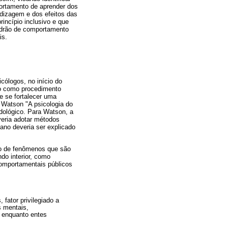
ortamento de aprender dos
ndizagem e dos efeitos das
incípio inclusivo e que
adrão de comportamento
is.
ólogos, no início do
ão como procedimento
e se fortalecer uma
e Watson "A psicologia do
dológico. Para Watson, a
veria adotar métodos
ano deveria ser explicado
do de fenômenos que são
o interior, como
omportamentais públicos
 fator privilegiado a
s mentais,
s, enquanto entes