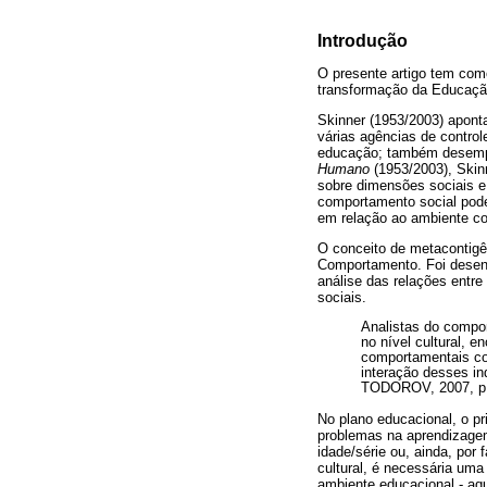
Introdução
O presente artigo tem como
transformação da Educação 
Skinner (1953/2003) aponta
várias agências de control
educação; também desempe
Humano
(1953/2003), Skin
sobre dimensões sociais e 
comportamento social pod
em relação ao ambiente co
O conceito de metacontigên
Comportamento. Foi desenv
análise das relações entr
sociais.
Analistas do compo
no nível cultural, 
comportamentais co
interação desses i
TODOROV, 2007, p.
No plano educacional, o pr
problemas na aprendizagem,
idade/série ou, ainda, por
cultural, é necessária um
ambiente educacional - aqu