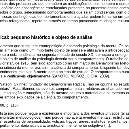
ntos dos profissionais que compõem as instituições de ensino sobre o comp
da análise das contingências entrelaçadas presentes no processo ensino-apre
s sobre o grupo, selecionando comportamentos que sejam condizentes com o pr
. Essas contingências comportamentais entrelaçadas podem tornar-se um p
cias reforçadoras, repete-se através do tempo provocando mudanças cultura
cal: pequeno histórico e objeto de análise
imento que surgiu em contraposição à chamada psicologia da mente. Os psic
am a mente como um importante objeto de análise e utilizavam a introspecç
-se a esta tendência, na segunda metade do século XX, começou a emergir 
o objeto de análise da psicologia deveria ser o comportamento. O trabalho d
viorista", de 1913, tem sido apontado como um marco do Behaviorismo Meto
ma ciência da mente, era, sim, a ciência do comportamento. Enquanto tal, de
 fenômenos relativos à mente como objetos de estudo. O comportamento hum
veis e verificáveis objetivamente (ZANOTO, MOROZ, GIOIA, 2009).
Watson, Skinner, fundador do Behaviorismo Radical, não se opunha ao estu
ais". Para Skinner, os eventos comportamentais relativos ao chamado mund
, imaginação e emoções, são da mesma natureza material que os eventos c
er ambos explicados pela ciência do comportamento.
8, p. 113):
ista não porque negue a existência e importância dos eventos privados (aliás,
havioristas metodológicos), mas porque não aceita eventos mentais, estrutura
s, estruturas de personalidade, volição, traços,
drives
, instintos, entre tanto
portamento, dada sua característica eminentemente subjetiva {...}.