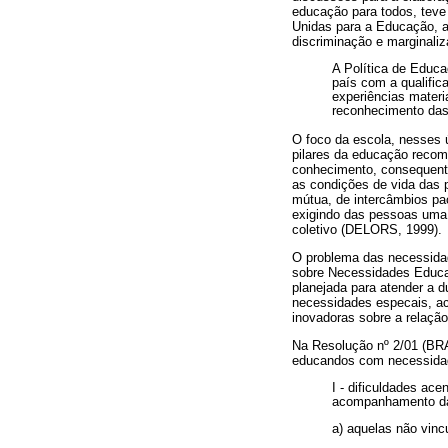
educação para todos, teve
Unidas para a Educação, a
discriminação e marginaliz
A Política de Educa
país com a qualific
experiências mater
reconhecimento das
O foco da escola, nesses 
pilares da educação rec
conhecimento, consequen
as condições de vida das
mútua, de intercâmbios pa
exigindo das pessoas uma 
coletivo (DELORS, 1999).
O problema das necessidad
sobre Necessidades Educac
planejada para atender a d
necessidades especais, ac
inovadoras sobre a relaçã
Na Resolução nº 2/01 (BRA
educandos com necessidade
I - dificuldades ac
acompanhamento das
a) aquelas não vinc