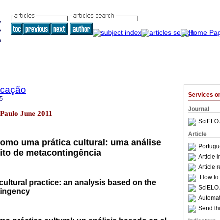
ucação
Services 
5
Journal
 Paulo June 2011
SciELO 
Article
como uma prática cultural: uma análise
Portugu
ito de metacontingência
Article 
Article 
How to c
cultural practice: an analysis based on the
SciELO 
tingency
Automati
Send thi