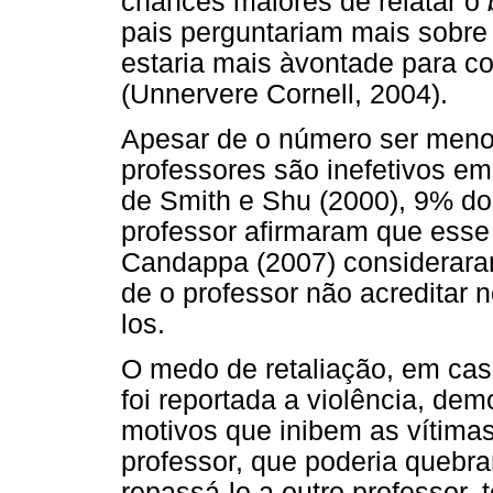
chances maiores de relatar o
pais perguntariam mais sobre
estaria mais àvontade para c
(Unnervere Cornell, 2004).
Apesar de o número ser menor
professores são inefetivos e
de Smith e Shu (2000), 9% d
professor afirmaram que esse 
Candappa (2007) consideraram
de o professor não acreditar
los.
O medo de retaliação, em cas
foi reportada a violência, de
motivos que inibem as vítimas
professor, que poderia quebrar
repassá-lo a outro professor,