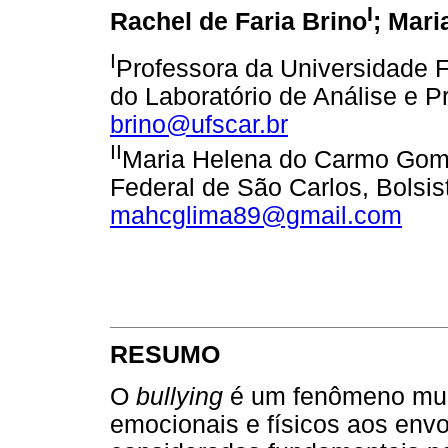
I
Rachel de Faria Brino
; Mar
I
Professora da Universidade 
do Laboratório de Análise e P
brino@ufscar.br
II
Maria Helena do Carmo Gom
Federal de São Carlos, Bolsi
mahcglima89@gmail.com
RESUMO
O
bullying
é um fenômeno mund
emocionais e físicos aos envo