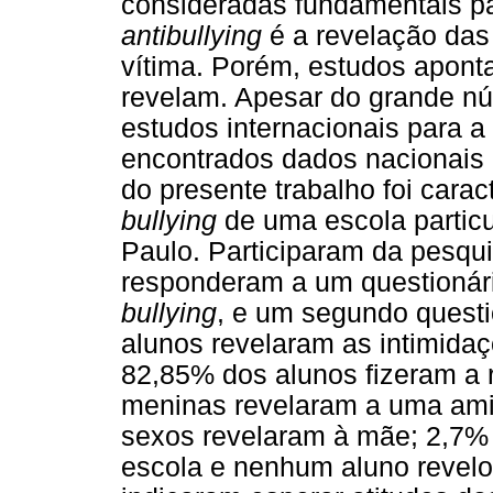
consideradas fundamentais p
antibullying
é a revelação das
vítima. Porém, estudos apont
revelam. Apesar do grande n
estudos internacionais para a
encontrados dados nacionais a
do presente trabalho foi carac
bullying
de uma escola particu
Paulo. Participaram da pesqu
responderam a um questionári
bullying
, e um segundo questio
alunos revelaram as intimidaçõ
82,85% dos alunos fizeram a
meninas revelaram a uma ami
sexos revelaram à mãe; 2,7%
escola e nenhum aluno revelo