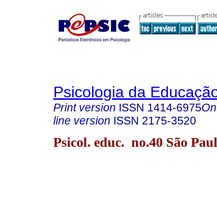
Psicologia da Educaçã
Print version
ISSN
1414-6975
On
line version
ISSN
2175-3520
Psicol. educ. no.40 São Pau