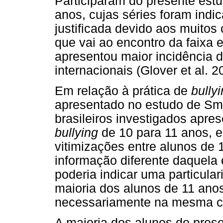
Participaram do presente est
anos, cujas séries foram indi
justificada devido aos muitos 
que vai ao encontro da faixa e
apresentou maior incidência 
internacionais (Glover et al. 
Em relação à prática de
bully
apresentado no estudo de Smi
brasileiros investigados apr
bullying
de 10 para 11 anos,
vitimizações entre alunos de 
informação diferente daquela 
poderia indicar uma particula
maioria dos alunos de 11 ano
necessariamente na mesma cl
A maioria dos alunos do pres