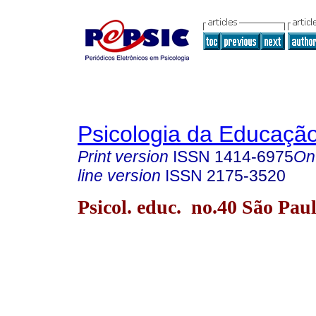
Psicologia da Educaçã
Print version
ISSN
1414-6975
On
line version
ISSN
2175-3520
Psicol. educ. no.40 São Pau