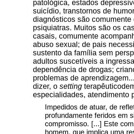
patológica, estados depressiv
suicídio, transtornos de humor
diagnósticos são comumente c
psiquiatras. Muitos são os cas
casais, comumente acompanha
abuso sexual; de pais neces
sustento da família sem persp
adultos suscetíveis a ingress
dependência de drogas; cria
problemas de aprendizagem..
dizer, o
setting
terapêuticode
especialidades, atendimento p
Impedidos de atuar, de refl
profundamente feridos em 
compromisso. [...] Este c
homem, que implica uma res