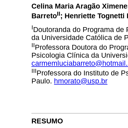
Celina Maria Aragão Ximene
II
Barreto
; Henriette Tognett
I
Doutoranda do Programa de 
da Universidade Católica de
II
Professora Doutora do Pro
Psicologia Clínica da Univer
carmemluciabarreto@hotmail
III
Professora do Instituto de 
Paulo.
hmorato@usp.br
RESUMO