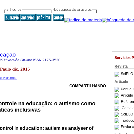
ucação
Servicios 
6975
versión On-line
ISSN
2175-3520
Revista
 Paulo dic. 2015
SciELO 
520.20150018
Articulo
COMPARTILHANDO
Portugu
Articul
Referenc
ontrole na educação: o autismo como
Como ci
ticas inclusivas
SciELO 
Traducc
Enviar a
ontrol in education: autism as analyser of