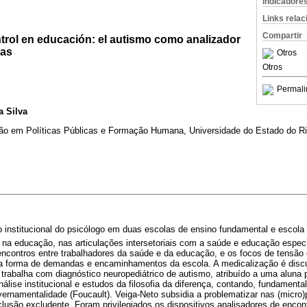
Indicadore
Links rela
Compartir
trol en educación: el autismo como analizador
vas
Otros
Otros
Permali
a Silva
o em Políticas Públicas e Formação Humana, Universidade do Estado do Rio
institucional do psicólogo em duas escolas de ensino fundamental e escola e
na educação, nas articulações intersetoriais com a saúde e educação especia
)encontros entre trabalhadores da saúde e da educação, e os focos de tensão 
na forma de demandas e encaminhamentos da escola. A medicalização é disc
trabalha com diagnóstico neuropediátrico de autismo, atribuído a uma aluna 
análise institucional e estudos da filosofia da diferença, contando, fundamen
vernamentalidade (Foucault). Veiga-Neto subsidia a problematizar nas (micro)p
lusão excludente. Foram privilegiados os dispositivos analisadores de encon