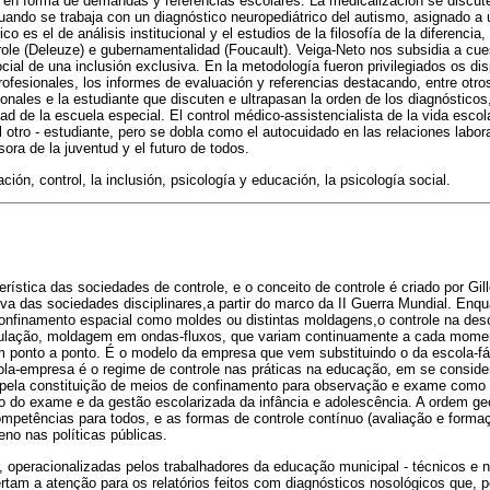
s en forma de demandas y referencias escolares. La medicalización se discute
uando se trabaja con un diagnóstico neuropediátrico del autismo, asignado a 
co es el de análisis institucional y el estudios de la filosofía de la diferenci
ole (Deleuze) e gubernamentalidad (Foucault). Veiga-Neto nos subsidia a cuest
cial de una inclusión exclusiva. En la metodología fueron privilegiados os di
rofesionales, los informes de evaluación y referencias destacando, entre otro
nales e la estudiante que discuten e ultrapasan la orden de los diagnósticos,
dad de la escuela especial. El control médico-assistencialista de la vida escol
otro - estudiante, pero se dobla como el autocuidado en las relaciones laboral
sora de la juventud y el futuro de todos.
ción, control, la inclusión, psicología y educación, la psicología social.
ística das sociedades de controle, e o conceito de controle é criado por Gi
va das sociedades disciplinares,a partir do marco da II Guerra Mundial. Enqu
confinamento espacial como moldes ou distintas moldagens,o controle na des
lação, moldagem em ondas-fluxos, que variam continuamente a cada mome
m ponto a ponto. É o modelo da empresa que vem substituindo o da escola-fá
la-empresa é o regime de controle nas práticas na educação, em se conside
e pela constituição de meios de confinamento para observação e exame como e
o do exame e da gestão escolarizada da infância e adolescência. A ordem geo
 competências para todos, e as formas de controle contínuo (avaliação e form
no nas políticas públicas.
, operacionalizadas pelos trabalhadores da educação municipal - técnicos e n
ertam a atenção para os relatórios feitos com diagnósticos nosológicos que, 