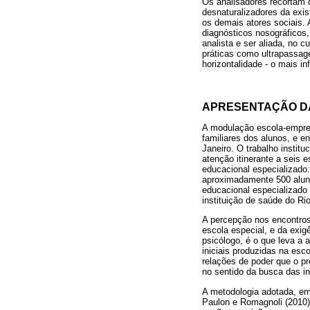
Os analisadores recortam o
desnaturalizadores da exi
os demais atores sociais. 
diagnósticos nosográficos,
analista e ser aliada, no c
práticas como ultrapassagem
horizontalidade - o mais in
APRESENTAÇÃO DA
A modulação escola-empres
familiares dos alunos, e e
Janeiro. O trabalho instit
atenção itinerante a seis 
educacional especializado.
aproximadamente 500 aluno
educacional especializado
instituição de saúde do Rio
A percepção nos encontro
escola especial, e da exig
psicólogo, é o que leva a
iniciais produzidas na esc
relações de poder que o p
no sentido da busca das in
A metodologia adotada, em
Paulon e Romagnoli (2010)