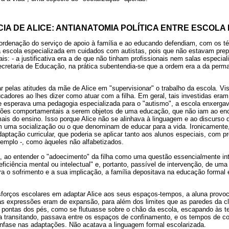
IA DE ALICE: ANTIANATOMIA POLÍTICA ENTRE ESCOLA 
oordenação do serviço de apoio à família e ao educando defendiam, com os t
 escola especializada em cuidados com autistas, pois que não estavam prep
s: - a justificativa era a de que não tinham profissionais nem salas especial
ecretaria de Educação, na prática subentendia-se que a ordem era a da perm
ar pelas atitudes da mãe de Alice em "supervisionar" o trabalho da escola. Vi
ucadores ao lhes dizer como atuar com a filha. Em geral, tais investidas eram
ce esperava uma pedagogia especializada para o "autismo", a escola enxerga
tões comportamentais a serem objetos de uma educação, que não iam ao en
ais do ensino. Isso porque Alice não se alinhava à linguagem e ao discurso d
m uma socialização ou o que denominam de educar para a vida. Ironicamente,
daptação curricular, que poderia se aplicar tanto aos alunos especiais, com 
exemplo -, como àqueles não alfabetizados.
a, ao entender o "adoecimento" da filha como uma questão essencialmente in
ficiência mental ou intelectual" e, portanto, passível de intervenção, de um
 o sofrimento e a sua implicação, a família depositava na educação formal 
orços escolares em adaptar Alice aos seus espaços-tempos, a aluna provoc
s expressões eram de expansão, para além dos limites que as paredes da cl
 pontas dos pés, como se flutuasse sobre o chão da escola, escapando às te
ava transitando, passava entre os espaços de confinamento, e os tempos de co
ênfase nas adaptações. Não acatava a linguagem formal escolarizada.