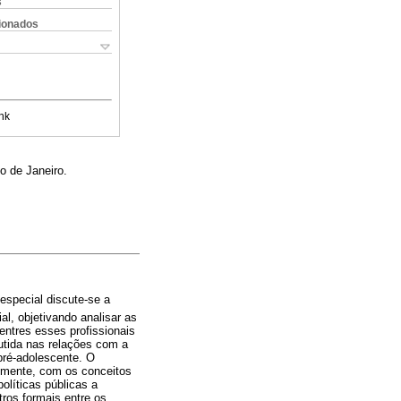
s
cionados
nk
 de Janeiro.
special discute-se a
l, objetivando analisar as
entres esses profissionais
utida nas relações com a
pré-adolescente. O
talmente, com os conceitos
olíticas públicas a
tros formais entre os