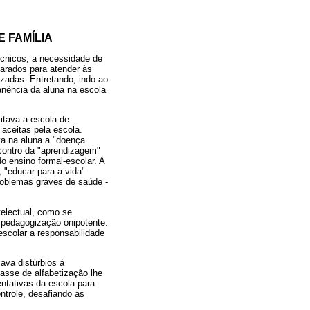
E FAMÍLIA
écnicos, a necessidade de
arados para atender às
izadas. Entretando, indo ao
anência da aluna na escola
sitava a escola de
 aceitas pela escola.
va na aluna a "doença
contro da "aprendizagem"
o ensino formal-escolar. A
 "educar para a vida"
problemas graves de saúde -
telectual, como se
a pedagogização onipotente.
escolar a responsabilidade
ava distúrbios à
asse de alfabetização lhe
ntativas da escola para
ntrole, desafiando as