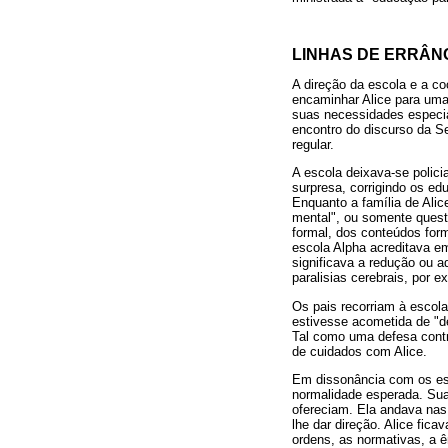
LINHAS DE ERRÂNC
A direção da escola e a c
encaminhar Alice para uma
suas necessidades especiai
encontro do discurso da S
regular.
A escola deixava-se polici
surpresa, corrigindo os ed
Enquanto a família de Ali
mental", ou somente ques
formal, dos conteúdos form
escola Alpha acreditava e
significava a redução ou a
paralisias cerebrais, por 
Os pais recorriam à escol
estivesse acometida de "de
Tal como uma defesa contra
de cuidados com Alice.
Em dissonância com os esf
normalidade esperada. Sua
ofereciam. Ela andava nas
lhe dar direção. Alice fic
ordens, as normativas, a 