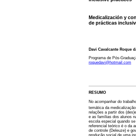
Medicalización y con
de prácticas inclusi
Davi Cavalcante Roque d
Programa de Pós-Graduaçã
roquedavi@hotmail.com
RESUMO
No acompanhar do trabalho 
temática da medicalização 
relações a partir dos (des
e as famílias dos alunos 
escola especial quando se 
referencial teórico é o da 
de controle (Deleuze) e go
produção social de uma inc