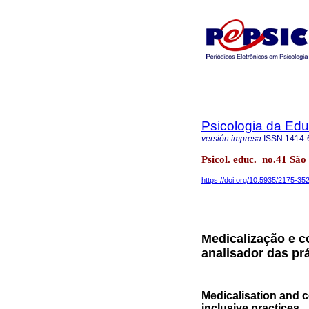
Psicologia da Ed
versión impresa
ISSN
1414-
Psicol. educ. no.41 São
https://doi.org/10.5935/2175-3
Medicalização e c
analisador das prá
Medicalisation and c
inclusive practices