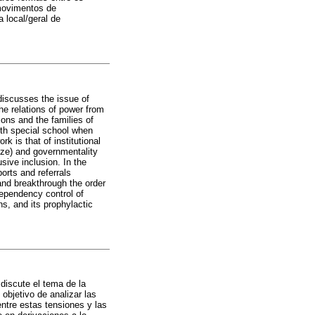
 movimentos de
 local/geral de
 discusses the issue of
he relations of power from
ons and the families of
ith special school when
k is that of institutional
euze) and governmentality
sive inclusion. In the
orts and referrals
and breakthrough the order
dependency control of
ons, and its prophylactic
 discute el tema de la
 objetivo de analizar las
entre estas tensiones y las