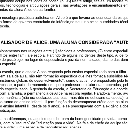
uisador ocupa nos jogos de poder" (p. 96).Neste artigo, faz-se um recorte m
os, tecnologias e articulações gerais: nas avaliações e encaminhamentos en
das da aluna Alice e sua família.
a nosologia psicótica-autística em Alice é o que levaria ao desnudar da psiqui
o forma de governo controlado da infância,no seu uso pelas autoridades técn
scola.
ALISADOR DE ALICE, UMA ALUNA CONSIDERADA "AUTI
ionamentos nas relações entre (1) técnicos e professores, (2) entre especiali
itos entre família e escola. Partindo de alguns incidentes deste tipo, Alice f
o do psicólogo, no lugar de especialista e juiz da normalidade, diante das de
 especial.
da escola, que a escola Alpha responda pelo ensino especializado para a filha
, em sala de aula, não têm formação específica que lhes forneça subsídios t
anstornos globais do desenvolvimento", como o autismo é enquadrado pela lóg
mpasse, a partir do momento em que o professor e o tutor eram cobrados, pel
ado especializado. A gerência da escola, a Secretaria de Educação e a coord
om a família, a permanência de Alice na escola regular. Paradoxalmente, ava
a permanência (não era declarado aos pais, mas dito no cotidiano da escola),
na turma do ensino infantil III (em função do descompasso etário com os alun
o ensino infantil III desde os 9 anos), e se preocupavam com a exigência dos
betização.
la, as diferenças, ou aqueles que destoam da homogeneidade prevista, como 
, com o "recurso" de "educação para a vida". Na fala da chefe da equipe técn
ra a vida", uma espécie de "socialização" apenas.