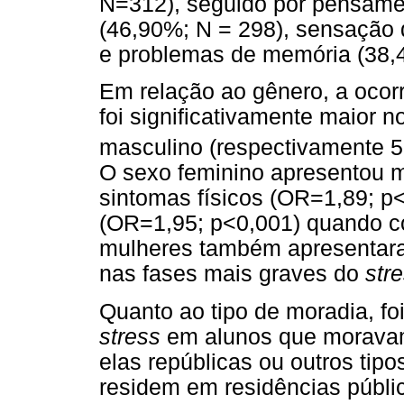
N=312), seguido por pensame
(46,90%; N = 298), sensação 
e problemas de memória (38,
Em relação ao gênero, a ocor
foi significativamente maior 
masculino (respectivamente 
O sexo feminino apresentou ma
sintomas físicos (OR=1,89; p
(OR=1,95; p<0,001) quando c
mulheres também apresentara
nas fases mais graves do
str
Quanto ao tipo de moradia, fo
stress
em alunos que moravam
elas repúblicas ou outros tip
residem em residências públi