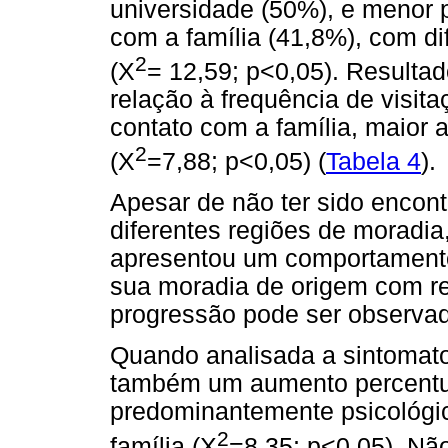
universidade (50%), e menor 
com a família (41,8%), com dif
2
(X
= 12,59; p<0,05). Resulta
relação à frequência de visit
contato com a família, maior
2
(X
=7,88; p<0,05) (
Tabela 4
).
Apesar de não ter sido encontr
diferentes regiões de moradi
apresentou um comportamento
sua moradia de origem com re
progressão pode ser observa
Quando analisada a sintomato
também um aumento percentu
predominantemente psicológi
2
família (X
=8,35; p<0,05). Não