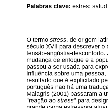
Palabras clave:
estrés; salud 
O termo
stress
, de origem lati
século XVII para descrever 
tensão-angústia-desconforto. 
mudança de enfoque e a popul
passou a ser usada para expr
influência sobre uma pessoa
resultado que é explicitado p
português não há uma traduçã
Malagris (2001) passaram a ut
"reação ao
stress
" para desig
grande carga estressora atua