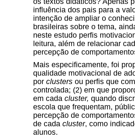
os textos didáticos? Apenas 
influência dos pais para a val
intenção de ampliar o conhe
brasileiras sobre o tema, aind
neste estudo perfis motivacio
leitura, além de relacionar ca
percepção de comportamentos 
Mais especificamente, foi prop
qualidade motivacional de adol
por
clusters
ou perfis que co
controlada; (2) em que propo
em cada
cluster,
quando discr
escola que frequentam, pública
percepção de comportamentos d
de cada
cluster
, como indicad
alunos.