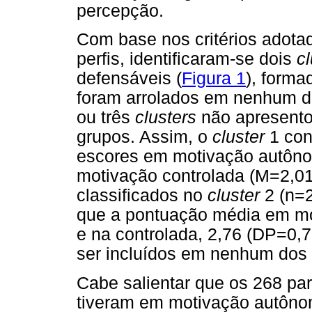
percepção.
Com base nos critérios adota
perfis, identificaram-se dois
c
defensáveis (
Figura 1
), forma
foram arrolados em nenhum do
ou três
clusters
não apresento
grupos. Assim, o
cluster
1 con
escores em motivação autôno
motivação controlada (M=2,01
classificados no
cluster
2 (n=2
que a pontuação média em mo
e na controlada, 2,76 (DP=0,
ser incluídos em nenhum dos
Cabe salientar que os 268 pa
tiveram em motivação autôno