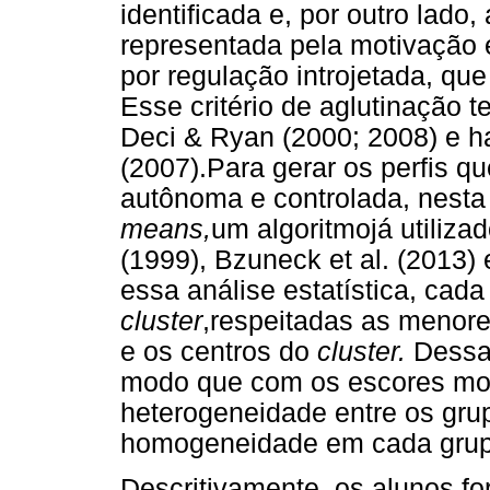
identificada e, por outro lado
representada pela motivação 
por regulação introjetada, que
Esse critério de aglutinação 
Deci & Ryan (2000; 2008) e ha
(2007).Para gerar os perfis 
autônoma e controlada, nesta 
means,
um algoritmojá utiliza
(1999), Bzuneck et al. (2013)
essa análise estatística, cada
cluster
,respeitadas as menore
e os centros do
cluster.
Dessa
modo que com os escores mot
heterogeneidade entre os gr
homogeneidade em cada grup
Descritivamente, os alunos f