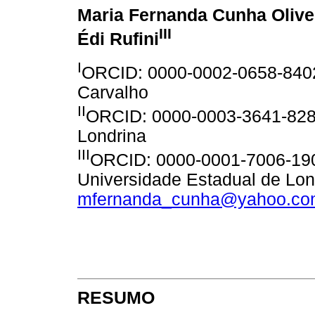
Maria Fernanda Cunha Olive
III
Édi Rufini
I
ORCID: 0000-0002-0658-8402
Carvalho
II
ORCID: 0000-0003-3641-8284
Londrina
III
ORCID: 0000-0001-7006-190
Universidade Estadual de Lon
mfernanda_cunha@yahoo.co
RESUMO