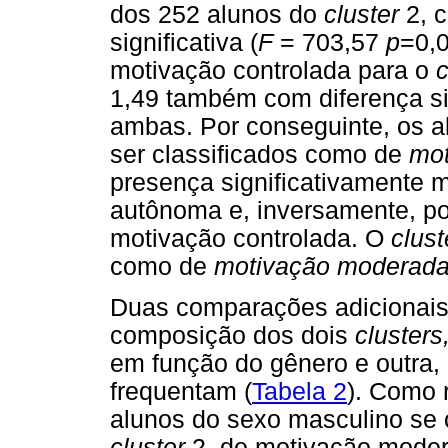
dos 252 alunos do
cluster
2, 
significativa (
F
= 703,57
p
=0,0
motivação controlada para o
c
1,49 também com diferença sig
ambas. Por conseguinte, os 
ser classificados como de
mot
presença significativamente 
autônoma e, inversamente, po
motivação controlada. O
clus
como de
motivação moderada
Duas comparações adicionais
composição dos dois
clusters
em função do gênero e outra,
frequentam (
Tabela 2
). Como r
alunos do sexo masculino se 
cluster
2, de motivação modera