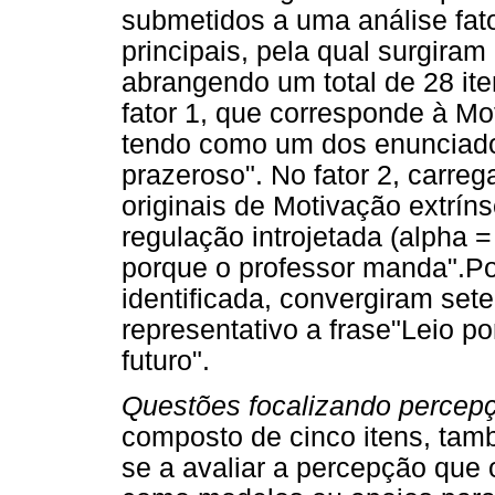
submetidos a uma análise fat
principais, pela qual surgira
abrangendo um total de 28 ite
fator 1, que corresponde à Mot
tendo como um dos enunciado
prazeroso". No fator 2, carreg
originais de Motivação extrín
regulação introjetada (alpha =
porque o professor manda".Por
identificada, convergiram set
representativo a frase"Leio p
futuro".
Questões focalizando percep
composto de cinco itens, tamb
se a avaliar a percepção que