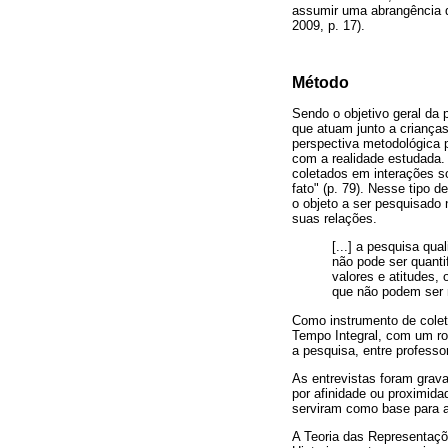
assumir uma abrangência q
2009, p. 17).
Método
Sendo o objetivo geral da 
que atuam junto a crianças
perspectiva metodológica 
com a realidade estudada.
coletados em interações so
fato" (p. 79). Nesse tipo 
o objeto a ser pesquisado 
suas relações.
[...] a pesquisa qu
não pode ser quanti
valores e atitudes
que não podem ser r
Como instrumento de colet
Tempo Integral, com um ro
a pesquisa, entre professor
As entrevistas foram gravad
por afinidade ou proximida
serviram como base para a
A Teoria das Representaçõe