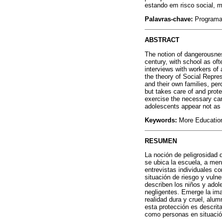
estando em risco social, m
Palavras-chave:
Programa 
ABSTRACT
The notion of dangerousnes
century, with school as oft
interviews with workers of 
the theory of Social Repre
and their own families, pe
but takes care of and prot
exercise the necessary car
adolescents appear not as b
Keywords:
More Education 
RESUMEN
La noción de peligrosidad d
se ubica la escuela, a menu
entrevistas individuales c
situación de riesgo y vulne
describen los niños y adol
negligentes. Emerge la ima
realidad dura y cruel, alu
esta protección es descrit
como personas en situación