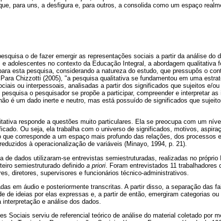
ue, para uns, a desfigura e, para outros, a consolida como um espaço realme
pesquisa o de fazer emergir as representações sociais a partir da análise do d
 e adolescentes no contexto da Educação Integral, a abordagem qualitativa 
para esta pesquisa, considerando a natureza do estudo, que pressupôs o cont
 Para Chizzotti (2005), "a pesquisa qualitativa se fundamentou em uma estr
ciais ou interpessoais, analisadas a partir dos significados que sujeitos e/o
de pesquisa o pesquisador se propõe a participar, compreender e interpretar 
não é um dado inerte e neutro, mas está possuído de significados que sujeit
alitativa responde a questões muito particulares. Ela se preocupa com um níve
ficado. Ou seja, ela trabalha com o universo de significados, motivos, aspira
, o que corresponde a um espaço mais profundo das relações, dos processos
eduzidos à operacionalização de variáveis (Minayo, 1994, p. 21).
a de dados utilizaram-se entrevistas semiestruturadas, realizadas no própri
teiro semiestruturado definido
a priori
. Foram entrevistados 11 trabalhadores
es, diretores, supervisores e funcionários técnico-administrativos.
as em áudio e posteriormente transcritas. A partir disso, a separação das fala
de de ideias por elas expressas e, a partir de então, emergiram categorias ou
 interpretação e análise dos dados.
s Sociais serviu de referencial teórico de análise do material coletado por m