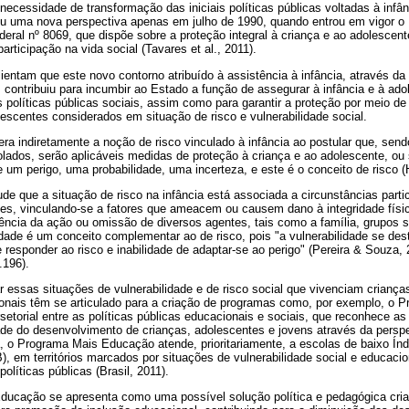
necessidade de transformação das iniciais políticas públicas voltadas à infân
riu uma nova perspectiva apenas em julho de 1990, quando entrou em vigor o 
deral nº 8069, que dispõe sobre a proteção integral à criança e ao adolesce
participação na vida social (Tavares et al., 2011).
alientam que este novo contorno atribuído à assistência à infância, através da
, contribuiu para incumbir ao Estado a função de assegurar à infância e à ado
 políticas públicas sociais, assim como para garantir a proteção por meio d
escentes considerados em situação de risco e vulnerabilidade social.
ra indiretamente a noção de risco vinculado à infância ao postular que, send
olados, serão aplicáveis medidas de proteção à criança e ao adolescente, o
 um perigo, uma probabilidade, uma incerteza, e este é o conceito de risco (
e que a situação de risco na infância está associada a circunstâncias partic
tes, vinculando-se a fatores que ameacem ou causem dano à integridade físic
ia da ação ou omissão de diversos agentes, tais como a família, grupos so
dade é um conceito complementar ao de risco, pois "a vulnerabilidade se des
e responder ao risco e inabilidade de adaptar-se ao perigo" (Pereira & Souza, 
.196).
r essas situações de vulnerabilidade e de risco social que vivenciam criança
cionais têm se articulado para a criação de programas como, por exemplo, o
setorial entre as políticas públicas educacionais e sociais, que reconhece a
ade do desenvolvimento de crianças, adolescentes e jovens através da pers
a, o Programa Mais Educação atende, prioritariamente, a escolas de baixo Í
 em territórios marcados por situações de vulnerabilidade social e educaci
políticas públicas (Brasil, 2011).
ucação se apresenta como uma possível solução política e pedagógica cria