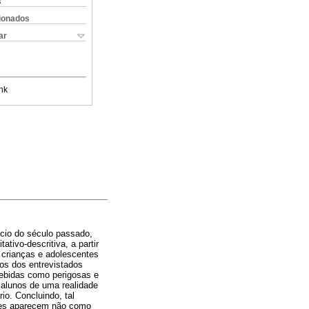
s
cionados
ar
nk
ício do século passado,
tivo-descritiva, a partir
 crianças e adolescentes
sos dos entrevistados
cebidas como perigosas e
 alunos de uma realidade
io. Concluindo, tal
bres aparecem não como