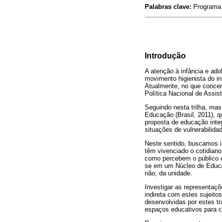
Palabras clave:
Programa M
Introdução
A atenção à infância e ado
movimento higienista do iní
Atualmente, no que concern
Política Nacional de Assis
Seguindo nesta trilha, m
Educação (Brasil, 2011), 
proposta de educação integ
situações de vulnerabilidad
Neste sentido, buscamos i
têm vivenciado o cotidiano
como percebem o público co
se em um Núcleo de Educaç
não, da unidade.
Investigar as representaçõ
indireta com estes sujeito
desenvolvidas por estes 
espaços educativos para c