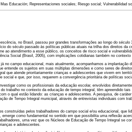
as Educación; Representaciones sociales; Riesgo social; Vulnerabilidad so
lescência, no Brasil, passou por grandes transformações ao longo do século
cio do século passado às políticas públicas atuais na trilha dos direitos da 
e ao atendimento a esse público, os conceitos de risco social e vulnerabilid
tência Social (Brasil, 2005), com implicações cotidianas também no contexto
as já no campo educacional, mais atualmente, acompanhamos a implantação 
que entende os sujeitos em suas múltiplas dimensões e como seres de direit
ral que atende prioritariamente crianças e adolescentes que vivem em territ
e social e que, por isso, requerem a convergência prioritária de políticas soc
nvestigar como os profissionais da educação escolar, envolvidos diretament
 do trabalho no contexto da educação de tempo integral, têm apreendido tai
m o qual estão lidando: as crianças e adolescentes. A pesquisa, de caráter 
ão de Tempo Integral municipal, através de entrevistas individuais com tra
es construídas pelos trabalhadores do campo social e/ou educacional, que li
s, emerge como fundamental no sentido em que possibilita uma reflexão acerc
trabalhadores, uma vez que os Núcleos de Educação de Tempo Integral se c
rianças e adolescentes.