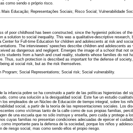
as como sendo o próprio risco.
Mais Educação; Representações Sociais; Risco Social; Vulnerabilidade Soci
s of poor childhood has been constructed, since the hygienist policies of the 
en a solution to social inequality. This was a qualitative-descriptive research,
a Center for Full-time Education for children and adolescents at risk and socia
sentations. The interviewees' speeches describe children and adolescents as v
rceived as dangerous and negligent. Emerges the image of a school that not o
ects students from a harsh and cruel reality, students whose families do not h
e. Thus, such protection is described as important for the defense of society,
eing at social risk, but as the risk themselves.
Program; Social Representations; Social risk; Social vulnerability.
e la infancia pobre se ha construido a partir de las políticas higienistas del s
do, como una solución a la desigualdad social. Este fue un estudio cualitativo
on los empleados de un Núcleo de Educación de tiempo integral, sobre los ni
rabilidad social, a partir de la teoría de las representaciones sociales. Los 
escentes como víctimas tanto de la calle como de sus propias familias, perc
gen de una escuela que no sólo instruye y enseña, pero cuida y protege a lo
mnos cuyas familias no presentan condiciones adecuadas de ejercer el cuidad
a como importante para la defensa de la sociedad, porque los niños y adoles
 de riesgo social, mas como sendo ellos el propio riesgo.