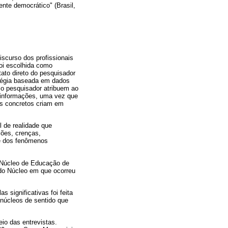
nte democrático" (Brasil,
iscurso dos profissionais
foi escolhida como
ato direto do pesquisador
atégia baseada em dados
u o pesquisador atribuem ao
as informações, uma vez que
os concretos criam em
l de realidade que
ções, crenças,
 e dos fenômenos
o Núcleo de Educação de
 do Núcleo em que ocorreu
s significativas foi feita
 núcleos de sentido que
eio das entrevistas.