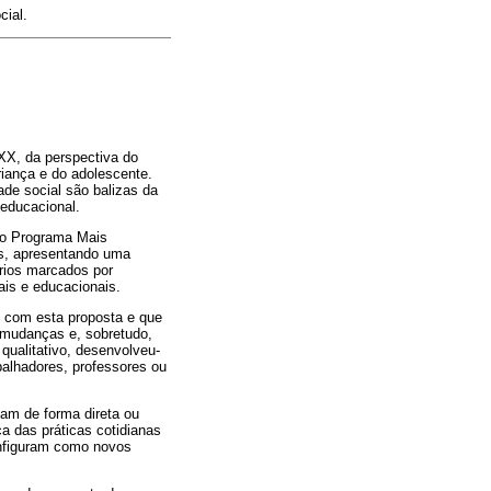
cial.
 XX, da perspectiva do
criança e do adolescente.
ade social são balizas da
 educacional.
do Programa Mais
os, apresentando uma
órios marcados por
iais e educacionais.
e com esta proposta e que
s mudanças e, sobretudo,
qualitativo, desenvolveu-
balhadores, professores ou
dam de forma direta ou
a das práticas cotidianas
onfiguram como novos