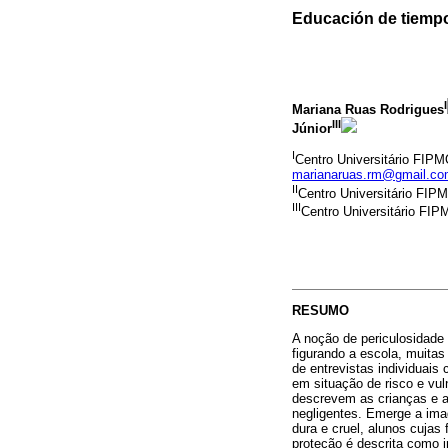
Educación de tiempo 
I
Mariana Ruas Rodrigues
III
Júnior
I
Centro Universitário FIP
marianaruas.rm@gmail.c
II
Centro Universitário FIP
III
Centro Universitário FI
RESUMO
A noção de periculosidade 
figurando a escola, muitas
de entrevistas individuai
em situação de risco e vul
descrevem as crianças e a
negligentes. Emerge a ima
dura e cruel, alunos cujas
proteção é descrita como 