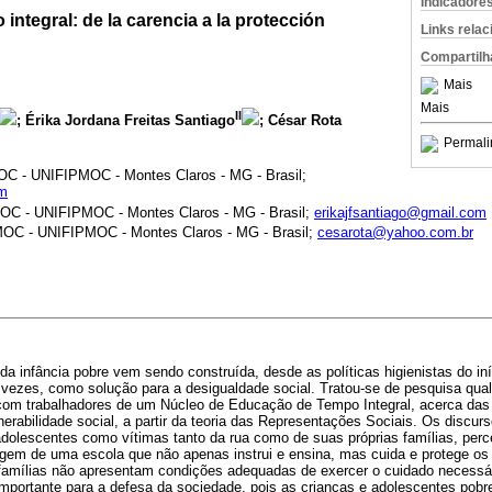
Indicadore
integral: de la carencia a la protección
Links rela
Compartilh
Mais
Mais
II
; Érika Jordana Freitas Santiago
; César Rota
Permali
MOC - UNIFIPMOC - Montes Claros - MG - Brasil;
om
MOC - UNIFIPMOC - Montes Claros - MG - Brasil;
erikajfsantiago@gmail.com
PMOC - UNIFIPMOC - Montes Claros - MG - Brasil;
cesarota@yahoo.com.br
da infância pobre vem sendo construída, desde as políticas higienistas do in
 vezes, como solução para a desigualdade social. Tratou-se de pesquisa qualita
s com trabalhadores de um Núcleo de Educação de Tempo Integral, acerca das
nerabilidade social, a partir da teoria das Representações Sociais. Os discur
dolescentes como vítimas tanto da rua como de suas próprias famílias, per
gem de uma escola que não apenas instrui e ensina, mas cuida e protege os
 famílias não apresentam condições adequadas de exercer o cuidado necessár
importante para a defesa da sociedade, pois as crianças e adolescentes po