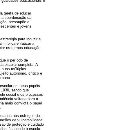
sigualdades educacionais e
a tarefa de educar
ob a coordenação da
ação, pressupõe a
lescentes e jovens
stratégia para induzir a
l implica enfatizar a
nciar os termos educação
 que o período de
a escolar completa. A
 suas múltiplas
jeito autônomo, crítico e
humano.
 escolar em seus papéis
e 1930, sendo que
role social e os processos
ndência voltada para a
rma mais convicta o papel
.
mporânea aos esforços do
tuações de vulnerabilidade
nsão de proteção e cuidado
adas, "cabendo à escola