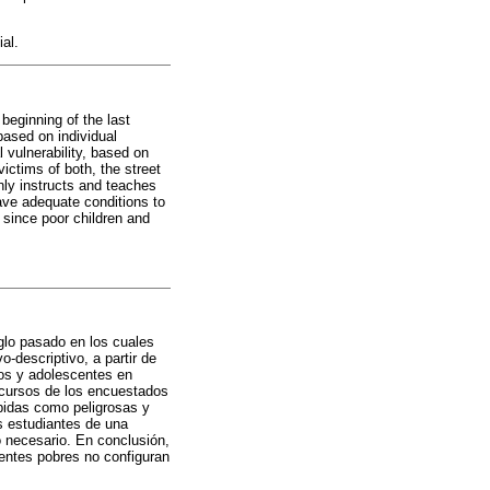
al.
beginning of the last
 based on individual
l vulnerability, based on
ictims of both, the street
nly instructs and teaches
ave adequate conditions to
 since poor children and
iglo pasado en los cuales
-descriptivo, a partir de
ños y adolescentes en
discursos de los encuestados
ibidas como peligrosas y
s estudiantes de una
o necesario. En conclusión,
centes pobres no configuran