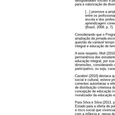
desigualdades sociais e p
para a valorização da divers
[...] promove a amp
entre os profission
escola e dos profes
aprendizagem conect
(Brasil, 2009, p. 7).
Considerando que o Program
ampliação da jornada escola
questão da variável tempo 
integral e educação de temp
A este respeito, Moll (201
permanência dos estudante
educação integral, por su
dimensões, considerando o 
participativo, ou seja, ca
Cavalieri (2010) destaca 
social e cultural, esteve 
correntes autoritárias e e
de distribuição criterios
concepção de educação inte
moralizador da educação e 
Para Silva e Silva (2013, 
Estado para a oferta de po
e risco social que vivenci
com a infância e, nesse d