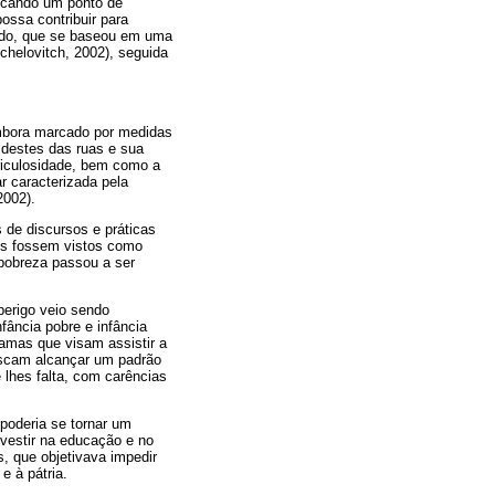
uscando um ponto de
ossa contribuir para
todo, que se baseou em uma
chelovitch, 2002), seguida
 embora marcado por medidas
 destes das ruas e sua
riculosidade, bem como a
r caracterizada pela
2002).
 de discursos e práticas
es fossem vistos como
pobreza passou a ser
perigo veio sendo
fância pobre e infância
ramas que visam assistir a
uscam alcançar um padrão
 lhes falta, com carências
poderia se tornar um
nvestir na educação e no
s, que objetivava impedir
 à pátria.