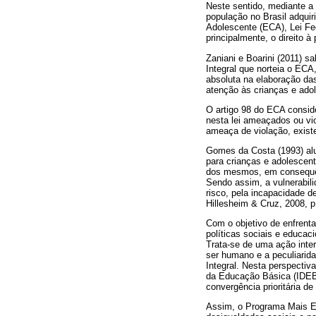
Neste sentido, mediante a 
população no Brasil adqui
Adolescente (ECA), Lei Fe
principalmente, o direito à 
Zaniani e Boarini (2011) s
Integral que norteia o ECA
absoluta na elaboração das
atenção às crianças e adol
O artigo 98 do ECA conside
nesta lei ameaçados ou vi
ameaça de violação, existe
Gomes da Costa (1993) alud
para crianças e adolescen
dos mesmos, em consequênc
Sendo assim, a vulnerabili
risco, pela incapacidade d
Hillesheim & Cruz, 2008, p
Com o objetivo de enfrenta
políticas sociais e educa
Trata-se de uma ação inter
ser humano e a peculiarid
Integral. Nesta perspectiv
da Educação Básica (IDEB),
convergência prioritária de 
Assim, o Programa Mais Ed