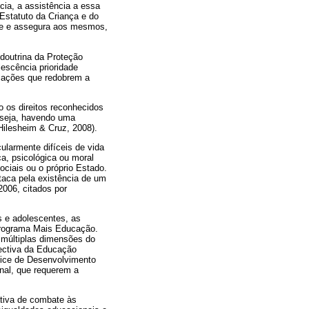
cia, a assistência a essa
Estatuto da Criança e do
nte e assegura aos mesmos,
 doutrina da Proteção
lescência prioridade
e ações que redobrem a
o os direitos reconhecidos
u seja, havendo uma
Hilesheim & Cruz, 2008).
ularmente difíceis de vida
a, psicológica ou moral
ciais ou o próprio Estado.
taca pela existência de um
2006, citados por
s e adolescentes, as
 Programa Mais Educação.
s múltiplas dimensões do
pectiva da Educação
ndice de Desenvolvimento
onal, que requerem a
tiva de combate às