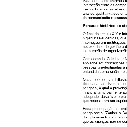
Para isso, apresentamos u
interseção entre os campos
melhor localizar as atuai
análise qualitativa susten
da apresentação e discuss
Percurso histórico do ate
O final do século XIX e in
higienistas-eugênicas, que
internação em instituiçõe
necessidade de gestão e de
instauração de organização
Corroborando, Coimbra e N
apoiados em concepções pr
pessoas pré-destinadas a 
entendida como sinônimo d
Nesta perspectiva, Hilles
delineada nas diversas pol
perigosa, à qual a prevenç
infância, principalmente
adequado, desejável e pré-
que necessitam ser suprid
Essa preocupação em proteg
perigo social (Zaniani & B
disciplinamento da infânci
que as crianças não se co