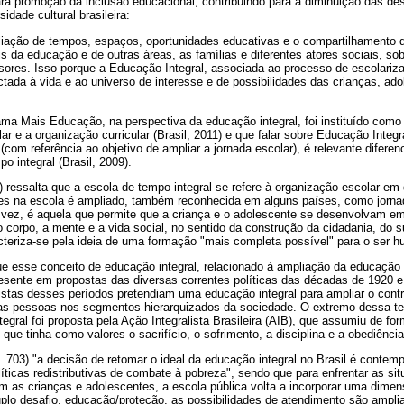
ara promoção da inclusão educacional, contribuindo para a diminuição das de
idade cultural brasileira:
liação de tempos, espaços, oportunidades educativas e o compartilhamento d
ais da educação e de outras áreas, as famílias e diferentes atores sociais, s
sores. Isso porque a Educação Integral, associada ao processo de escolariz
ada à vida e ao universo de interesse e de possibilidades das crianças, ado
a Mais Educação, na perspectiva da educação integral, foi instituído como e
r e a organização curricular (Brasil, 2011) e que falar sobre Educação Integra
(com referência ao objetivo de ampliar a jornada escolar), é relevante difere
o integral (Brasil, 2009).
0) ressalta que a escola de tempo integral se refere à organização escolar em
s na escola é ampliado, também reconhecida em alguns países, como jornad
a vez, é aquela que permite que a criança e o adolescente se desenvolvam em
corpo, a mente e a vida social, no sentido da construção da cidadania, do su
racteriza-se pela ideia de uma formação "mais completa possível" para o ser 
que esse conceito de educação integral, relacionado à ampliação da educação
presente em propostas das diversas correntes políticas das décadas de 1920 
litistas desses períodos pretendiam uma educação integral para ampliar o cont
a das pessoas nos segmentos hierarquizados da sociedade. O extremo dessa te
gral foi proposta pela Ação Integralista Brasileira (AIB), que assumiu de fo
que tinha como valores o sacrifício, o sofrimento, a disciplina e a obediência
p. 703) "a decisão de retomar o ideal da educação integral no Brasil é conte
líticas redistributivas de combate à pobreza", sendo que para enfrentar as si
am as crianças e adolescentes, a escola pública volta a incorporar uma dime
uplo desafio, educação/proteção, as possibilidades de atendimento são ampli