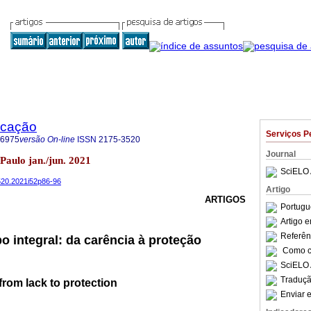
ucação
Serviços P
-6975
versão On-line
ISSN
2175-3520
Journal
 Paulo jan./jun. 2021
SciELO 
3520.2021i52p86-96
Artigo
ARTIGOS
Portugu
Artigo 
Referên
 integral: da carência à proteção
Como ci
SciELO 
Traduçã
from lack to protection
Enviar e