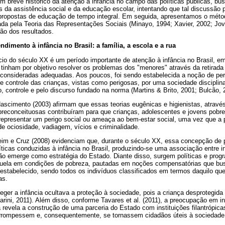
m breve histórico da atenção à infância no campo das políticas públicas, b
 da assistência social e da educação escolar, intentando que tal discussão p
s propostas de educação de tempo integral. Em seguida, apresentamos o mé
tada pela Teoria das Representações Sociais (Minayo, 1994; Xavier, 2002; Jov
ão dos resultados.
ndimento à infância no Brasil: a família, a escola e a rua
ício do século XX é um período importante de atenção à infância no Brasil,
 tinham por objetivo resolver os problemas dos "menores" através da retirada
s consideradas adequadas. Aos poucos, foi sendo estabelecida a noção de pe
 controle das crianças, vistas como perigosas, por uma sociedade disciplina
, controle e pelo discurso fundado na norma (Martins & Brito, 2001; Bulcão, 
ascimento (2003) afirmam que essas teorias eugênicas e higienistas, através
econceituosas contribuíram para que crianças, adolescentes e jovens pobr
representar um perigo social ou ameaça ao bem-estar social, uma vez que a 
e ociosidade, vadiagem, vícios e criminalidade.
heim e Cruz (2008) evidenciam que, durante o século XX, essa concepção de 
íticas conduzidas à infância no Brasil, produzindo-se uma associação entre in
ão emerge como estratégia do Estado. Diante disso, surgem políticas e prog
 aquela em condições de pobreza, pautadas em noções compensatórias que b
estabelecido, sendo todos os indivíduos classificados em termos daquilo que
as.
er a infância ocultava a proteção à sociedade, pois a criança desprotegida 
oarini, 2011). Além disso, conforme Tavares et al. (2011), a preocupação em i
a revela a construção de uma parceria do Estado com instituições filantrópica
rrompessem e, consequentemente, se tornassem cidadãos úteis à sociedade e