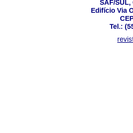
SAF/SUL, 
Edifício Via 
CEP
Tel.: (
revis