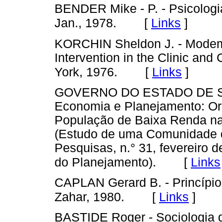
BENDER Mike - P. - Psicologi
[
Links
]
Jan., 1978.
KORCHIN Sheldon J. - Modem C
Intervention in the Clinic an
[
Links
]
York, 1976.
GOVERNO DO ESTADO DE SÃO
Economia e Planejamento: Or
População de Baixa Renda na
(Estudo de uma Comunidade d
Pesquisas, n.° 31, fevereiro 
[
Links
do Planejamento).
CAPLAN Gerard B. - Princípios
[
Links
]
Zahar, 1980.
BASTIDE Roger - Sociologia 