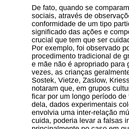
De fato, quando se comparam 
sociais, através de observaç
conformidade de um tipo part
significado das ações e compo
crucial que tem que ser cui
Por exemplo, foi observado p
procedimento tradicional de g
e mãe não é apropriado para g
vezes, as crianças geralment
Sostek, Vietze, Zaslow, Kries
notaram que, em grupos cultur
ficar por um longo período d
dela, dados experimentais co
envolvia uma inter-relação mú
cuida, poderia levar a falsas i
principalmente no caso em qu