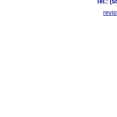
Tel.: (
revis