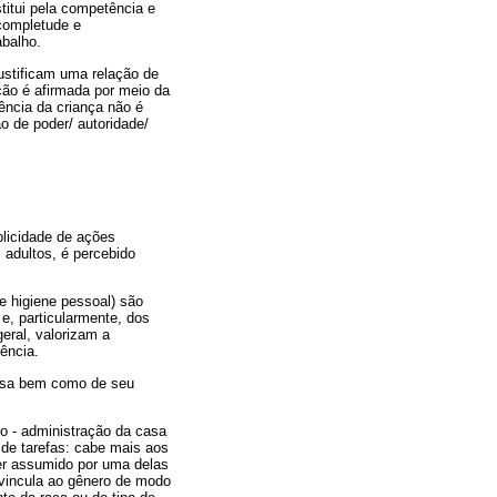
titui pela competência e
ncompletude e
abalho.
ustificam uma relação de
ação é afirmada por meio da
ência da criança não é
o de poder/ autoridade/
plicidade de ações
s adultos, é percebido
e higiene pessoal) são
e, particularmente, dos
eral, valorizam a
ência.
casa bem como de seu
co - administração da casa
 de tarefas: cabe mais aos
er assumido por uma delas
 vincula ao gênero de modo