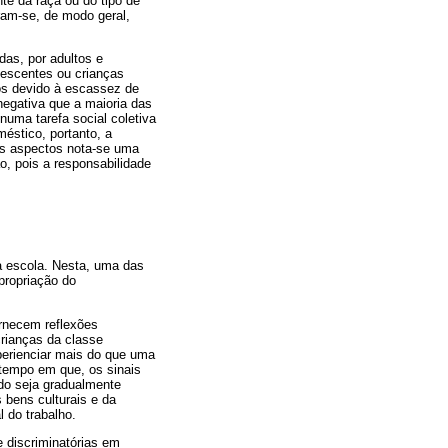
e da raça ou do tipo de
ram-se, de modo geral,
das, por adultos e
lescentes ou crianças
los devido à escassez de
negativa que a maioria das
numa tarefa social coletiva
éstico, portanto, a
ros aspectos nota-se uma
o, pois a responsabilidade
na escola. Nesta, uma das
propriação do
ornecem reflexões
crianças da classe
perienciar mais do que uma
tempo em que, os sinais
ado seja gradualmente
 bens culturais e da
 do trabalho.
 discriminatórias em