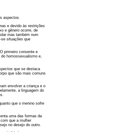
ns aspectos.
nas e devido às restrições
xo e gênero ocorre, de
escolar mas também num
-se situações que
 O primeiro consente e
ça do homossexualismo e,
aspectos que se destaca
 corpo que são mais comuns
mam envolver a criança e o
alelamente, a linguagem do
s.
quanto que o menino sofre
esenta uma das formas da
z com que a mulher
sejo no desejo do outro.