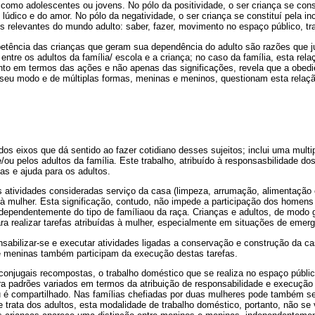
como adolescentes ou jovens. No pólo da positividade, o ser criança se cons
lúdico e do amor. No pólo da negatividade, o ser criança se constituí pela i
 relevantes do mundo adulto: saber, fazer, movimento no espaço público, tr
etência das crianças que geram sua dependência do adulto são razões que j
 entre os adultos da família/ escola e a criança; no caso da família, esta rel
onto em termos das ações e não apenas das significações, revela que a obedi
A seu modo e de múltiplas formas, meninas e meninos, questionam esta relaçã
os eixos que dá sentido ao fazer cotidiano desses sujeitos; inclui uma multi
/ou pelos adultos da família. Este trabalho, atribuído à responsasbilidade do
as e ajuda para os adultos.
s atividades consideradas serviço da casa (limpeza, arrumação, alimentação 
à mulher. Esta significação, contudo, não impede a participação dos homens 
dependentemente do tipo de famíliaou da raça. Crianças e adultos, de modo g
 realizar tarefas atribuídas à mulher, especialmente em situações de emerg
abilizar-se e executar atividades ligadas a conservação e construção da 
e meninas também participam da execução destas tarefas.
conjugais recompostas, o trabalho doméstico que se realiza no espaço públi
ra padrões variados em termos da atribuição de responsabilidade e execução
 é compartilhado. Nas famílias chefiadas por duas mulheres pode também s
 trata dos adultos, esta modalidade de trabalho doméstico, portanto, não se