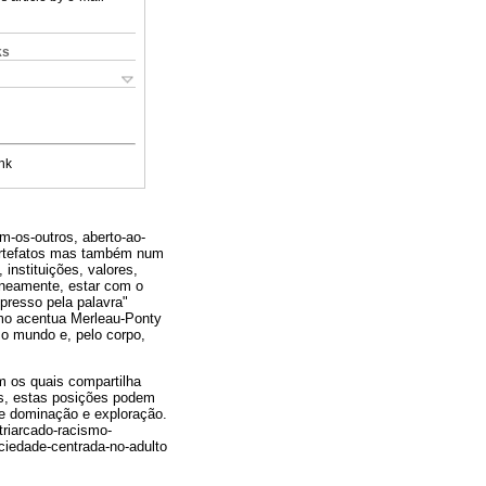
ks
nk
m-os-outros, aberto-ao-
artefatos mas também num
instituições, valores,
neamente, estar com o
presso pela palavra"
omo acentua Merleau-Ponty
 o mundo e, pelo corpo,
m os quais compartilha
ís, estas posições podem
e dominação e exploração.
riarcado-racismo-
ciedade-centrada-no-adulto