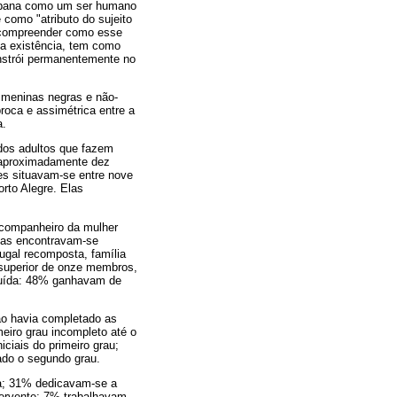
 urbana como um ser humano
 como "atributo do sujeito
r compreender como esse
ua existência, tem como
nstrói permanentemente no
e meninas negras e não-
roca e assimétrica entre a
a.
 dos adultos que fazem
e aproximadamente dez
es situavam-se entre nove
rto Alegre. Elas
 companheiro da mulher
nças encontravam-se
jugal recomposta, família
e superior de onze membros,
ibuída: 48% ganhavam de
não havia completado as
meiro grau incompleto até o
ciais do primeiro grau;
ado o segundo grau.
sa; 31% dedicavam-se a
servente; 7% trabalhavam