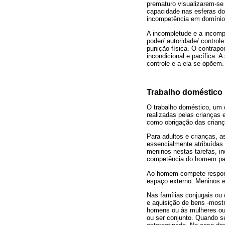
prematuro visualizarem-se 
capacidade nas esferas do 
incompetência em domínios
A incompletude e a incomp
poder/ autoridade/ controle
punição física. O contrap
incondicional e pacífica. 
controle e a ela se opõem.
Trabalho doméstico
O trabalho doméstico, um d
realizadas pelas crianças e
como obrigação das crianç
Para adultos e crianças, a
essencialmente atribuídas 
meninos nestas tarefas, in
competência do homem para
Ao homem compete respons
espaço externo. Meninos 
Nas famílias conjugais ou 
e aquisição de bens -most
homens ou às mulheres ou
ou ser conjunto. Quando se