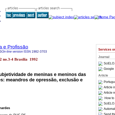
a e Profissão
Services 
3
On-line version
ISSN
1982-3703
Journal
.12 no.3-4 Brasília 1992
SciELO 
Google 
subjetividade de meninas e meninos das
Article
s: meandros de opressão, exclusão e
Portugu
Article 
Article 
How to c
SciELO 
nardes
Automati
Send thi