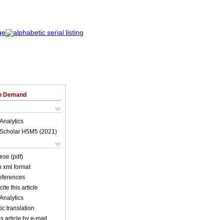
on Demand
Analytics
Scholar H5M5 (
2021
)
ese (pdf)
in xml format
references
ite this article
Analytics
c translation
s article by e-mail