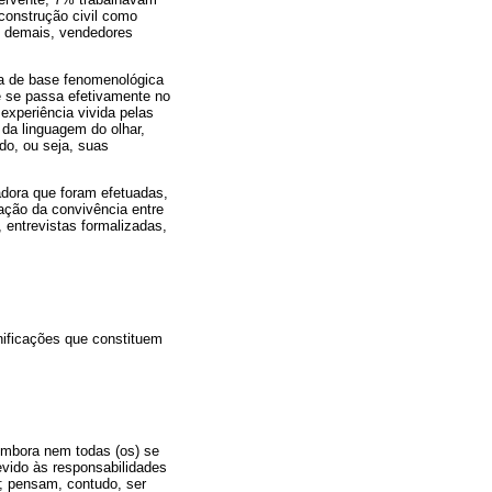
onstrução civil como
os demais, vendedores
a de base fenomenológica
e se passa efetivamente no
experiência vivida pelas
 da linguagem do olhar,
do, ou seja, suas
adora que foram efetuadas,
ação da convivência entre
 entrevistas formalizadas,
nificações que constituem
embora nem todas (os) se
vido às responsabilidades
; pensam, contudo, ser