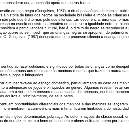
-se considerar que a opressão opera sob outras formas.
stão da raça negra (Gonçalves, 1987), o ritual pedagógico de escolas públic
los a história de lutas dos negros na sociedade brasileira e impõe às crianças
na não pelo que é dito mas pelo que silencia. Em decorrência, uma das formas
ressa na escola consiste na tentativa de construir a igualdade entre os aluno
nsidera a particularidade cultural, isto é, o direito do negro se reconhecer a 
ação ocorre ao se impedir que as crianças negras se apropriem do patrimônio 
erto O. Gonçalves (1987) denuncia que este processo silencia a criança negra 
á sentido ao fazer cotidiano, é significado por todas as crianças como desej
 que são comuns aos meninos e às meninas e outras que trazem a marca da d
efere a jogos e brinquedos.
ncar circunscreve-se ao espaço doméstico, particularmente no caso das men
o à adequação de jogos e brinquedos ao gênero. Algumas revelam estar cie
 nada tem a ver com interesses e capacidades das crianças; contudo, acaba
dos adultos e, principalmente, de seus pares.
acentuam oportunidades diferenciais dos meninos e das meninas se lançarem 
 incrementarem a convivência mais íntima, ficarem limitados à domesticidad
am distinções determinadas pela raça. As determinações de classe social, e
s do que diz respeito a bens de consumo e abens culturais, como por exemplo