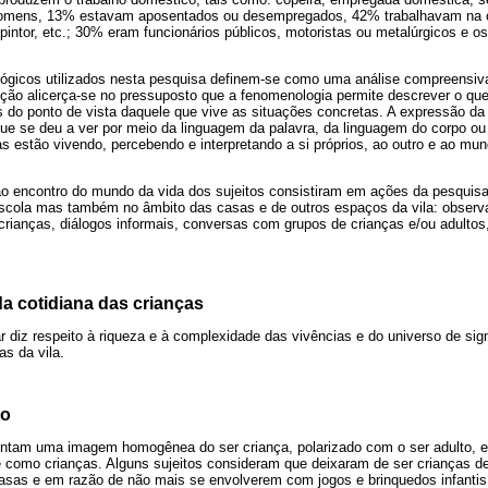
omens, 13% estavam aposentados ou desempregados, 42% trabalhavam na c
 pintor, etc.; 30% eram funcionários públicos, motoristas ou metalúrgicos e 
ógicos utilizados nesta pesquisa definem-se como uma análise compreensiv
pção alicerça-se no pressuposto que a fenomenologia permite descrever o qu
 do ponto de vista daquele que vive as situações concretas. A expressão da 
que se deu a ver por meio da linguagem da palavra, da linguagem do corpo ou
 estão vivendo, percebendo e interpretando a si próprios, ao outro e ao mun
ao encontro do mundo da vida dos sujeitos consistiram em ações da pesquis
scola mas também no âmbito das casas e de outros espaços da vila: observ
 crianças, diálogos informais, conversas com grupos de crianças e/ou adultos,
a cotidiana das crianças
r diz respeito à riqueza e à complexidade das vivências e do universo de sig
as da vila.
to
ntam uma imagem homogênea do ser criança, polarizado com o ser adulto, 
 como crianças. Alguns sujeitos consideram que deixaram de ser crianças de
sas e em razão de não mais se envolverem com jogos e brinquedos infantis