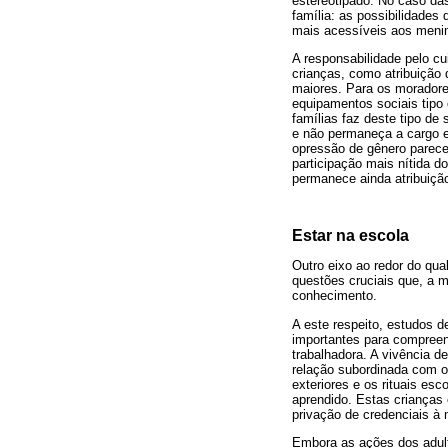
estereotipado. No caso da
família: as possibilidades
mais acessíveis aos meni
A responsabilidade pelo cu
crianças, como atribuição
maiores. Para os moradores
equipamentos sociais tipo 
famílias faz deste tipo de
e não permaneça a cargo ex
opressão de gênero parece
participação mais nítida d
permanece ainda atribuiçã
Estar na escola
Outro eixo ao redor do qua
questões cruciais que, a m
conhecimento.
A este respeito, estudos d
importantes para compreen
trabalhadora. A vivência 
relação subordinada com 
exteriores e os rituais e
aprendido. Estas crianças 
privação de credenciais à 
Embora as ações dos adult