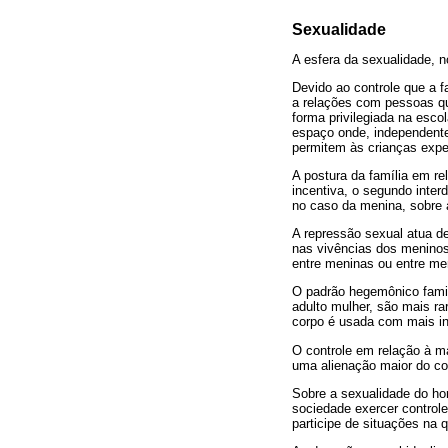
Sexualidade
A esfera da sexualidade, n
Devido ao controle que a f
a relações com pessoas qu
forma privilegiada na esc
espaço onde, independente
permitem às crianças exper
A postura da família em re
incentiva, o segundo inte
no caso da menina, sobre 
A repressão sexual atua d
nas vivências dos meninos
entre meninas ou entre me
O padrão hegemônico famil
adulto mulher, são mais ra
corpo é usada com mais in
O controle em relação à m
uma alienação maior do co
Sobre a sexualidade do ho
sociedade exercer control
participe de situações na 