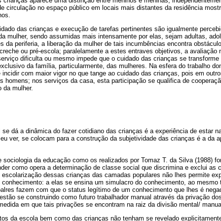
s crianças aparece uma distinção entre meninos e meninas, independentement
 de circulação no espaço público em locais mais distantes da residência most
nos.
idado das crianças e execução de tarefas pertinentes são igualmente percebi
 da mulher, sendo assumidas mais intensamente por elas, sejam adultas, ado
 da periferia, a liberação da mulher de tais incumbências encontra obstácu
creche ou pré-escola; paralelamente a estes entraves objetivos, a avaliação 
 serviço dificulta ou mesmo impede que o cuidado das crianças se transforme 
clusivo da família, particularmente, das mulheres. Na esfera do trabalho dom
 incidir com maior vigor no que tange ao cuidado das crianças, pois em out
os homens; nos serviços da casa, esta participação se qualifica de cooperaçã
o da mulher.
l se dá a dinâmica do fazer cotidiano das crianças é a experiência de estar 
eu ver, se colocam para a construção da subjetividade das crianças é a da a
e sociologia da educação como os realizados por Tomaz T. da Silva (1988) f
der como opera a determinação de classe social que discrimina e exclui as 
de escolarização dessas crianças das camadas populares não lhes permite ex
o conhecimento: a elas se ensina um simulacro do conhecimento, ao mesmo 
scoalres fazem com que o status legítimo de um conhecimento que lhes é neg
estão se construindo como futuro trabalhador manual através da privação dos
medida em que tais privações se encontram na raiz da divisão mental/ manual
os da escola bem como das crianças não tenham se revelado explicitamente