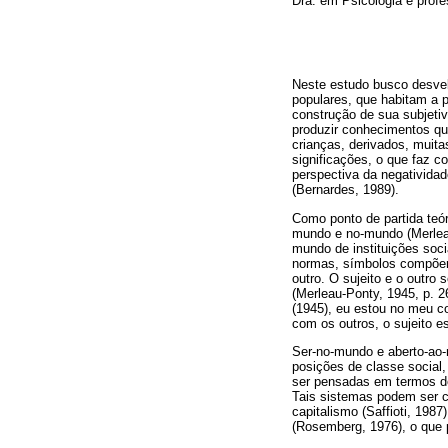
Dra. em Psicologia e pro
Neste estudo busco desve
populares, que habitam a p
construção de sua subjetiv
produzir conhecimentos qu
crianças, derivados, muita
significações, o que faz c
perspectiva da negativida
(Bernardes, 1989).
Como ponto de partida teór
mundo e no-mundo (Merlea
mundo de instituições soci
normas, símbolos compõem
outro. O sujeito e o outr
(Merleau-Ponty, 1945, p. 
(1945), eu estou no meu co
com os outros, o sujeito 
Ser-no-mundo e aberto-ao-
posições de classe social
ser pensadas em termos de
Tais sistemas podem ser 
capitalismo (Saffioti, 19
(Rosemberg, 1976), o que 