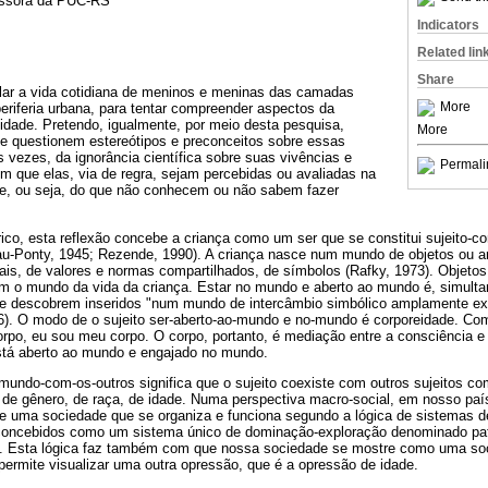
fessora da PUC-RS
Indicators
Related lin
Share
lar a vida cotidiana de meninos e meninas das camadas
More
eriferia urbana, para tentar compreender aspectos da
idade. Pretendo, igualmente, por meio desta pesquisa,
More
e questionem estereótipos e preconceitos sobre essas
s vezes, da ignorância científica sobre suas vivências e
Permali
om que elas, via de regra, sejam percebidas ou avaliadas na
de, ou seja, do que não conhecem ou não sabem fazer
ico, esta reflexão concebe a criança como um ser que se constitui sujeito-co
u-Ponty, 1945; Rezende, 1990). A criança nasce num mundo de objetos ou 
ais, de valores e normas compartilhados, de símbolos (Rafky, 1973). Objetos, 
 o mundo da vida da criança. Estar no mundo e aberto ao mundo é, simulta
o se descobrem inseridos "num mundo de intercâmbio simbólico amplamente ex
26). O modo de o sujeito ser-aberto-ao-mundo e no-mundo é corporeidade. C
rpo, eu sou meu corpo. O corpo, portanto, é mediação entre a consciência e
está aberto ao mundo e engajado no mundo.
mundo-com-os-outros significa que o sujeito coexiste com outros sujeitos co
, de gênero, de raça, de idade. Numa perspectiva macro-social, em nosso pa
 uma sociedade que se organiza e funciona segundo a lógica de sistemas d
concebidos como um sistema único de dominação-exploração denominado pat
87). Esta lógica faz também com que nossa sociedade se mostre como uma so
permite visualizar uma outra opressão, que é a opressão de idade.