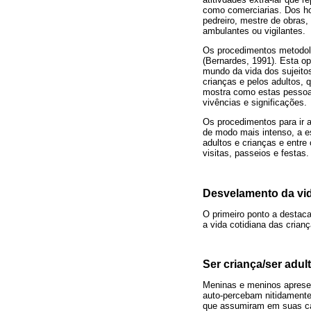
como comerciarias. Dos h
pedreiro, mestre de obras,
ambulantes ou vigilantes.
Os procedimentos metodol
(Bernardes, 1991). Esta o
mundo da vida dos sujeitos
crianças e pelos adultos, 
mostra como estas pessoas
vivências e significações.
Os procedimentos para ir 
de modo mais intenso, a e
adultos e crianças e entre
visitas, passeios e festas.
Desvelamento da vid
O primeiro ponto a destaca
a vida cotidiana das crianç
Ser criança/ser adul
Meninas e meninos aprese
auto-percebam nitidamente
que assumiram em suas ca