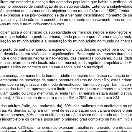
ilitam-me entender a criança das camadas populares que habita a periferia
ões no processo de construção de sua subjetividade. Entendo a subjetividade
o genérica de seu mundo de objetivar-se no mundo" (Arendt, 1989). Tenta
 se expressar e se pôr-no-mundo se dá a ver num determinado momento de s
e a subjetividade não está constituída no momento do nascimento mas se co
to-ao-mundo e no-mundo-comos-outros.
problematiza a construção da subjetividade de meninos negros e não-negros 
es que habitam a periferia urbana, tendo presente que há uma relação recíp
direção ao mundo adulto e a penetração do mundo adulto no mundo da crianç
o ponto de partida empírico, a experiência vivida desses sujeitos bem como
a, desdobrada em vivências e significações. Para captá-las, convivi durant
te e oito crianças negras e não-negras, das camadas populares, cujas idad
e habitavam uma vila localizada num município da região metropolitana de Po
quarta séries do primeiro grau numa escola pública municipal.
 a presença permanente do homem adulto no recinto doméstico na função de
ndentemente da presença de outros parentes adultos no domicílio, estas cria
ares que se organizavam de modo diversificado: família conjugal, família con
anho das famílias apresentava o limite inferior de quatro membros e o limit
iam quatro ou cinco membros. A renda familiar mensal estava assim distr
nimos), 32% recebiam de quatro a cinco SM e 20%, de seis a oito SM.
dos adultos (mãe, pai, padrasto, tia), 60% das mulheres era analfabeta ou 
o grau. As demais atingiram um nível de escolarização que variava desde o pri
tre os homens, 50% eram analfabetos ou não haviam completado as séries ini
u incompleto e os demais possuiam o primeiro grau completo ou haviam inici
 pesquisa, 62% das mulheres não exerciam trabalho remunerado fora de ca
 reproduzem o trabalho doméstico, tais como: copeira, empregada doméstica, 