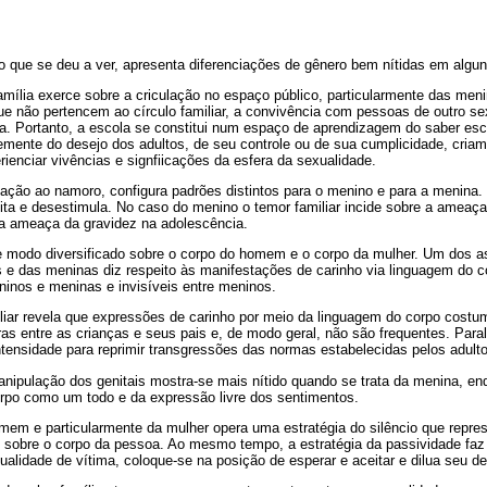
o que se deu a ver, apresenta diferenciações de gênero bem nítidas em algu
amília exerce sobre a criculação no espaço público, particularmente das meni
e não pertencem ao círculo familiar, a convivência com pessoas de outro se
ola. Portanto, a escola se constitui num espaço de aprendizagem do saber 
mente do desejo dos adultos, de seu controle ou de sua cumplicidade, criam
ienciar vivências e signfiicações da esfera da sexualidade.
lação ao namoro, configura padrões distintos para o menino e para a menina.
rdita e desestimula. No caso do menino o temor familiar incide sobre a amea
a ameaça da gravidez na adolescência.
e modo diversificado sobre o corpo do homem e o corpo da mulher. Um dos 
 e das meninas diz respeito às manifestações de carinho via linguagem do
ninos e meninas e invisíveis entre meninos.
iar revela que expressões de carinho por meio da linguagem do corpo costu
ras entre as crianças e seus pais e, de modo geral, não são frequentes. Par
tensidade para reprimir transgressões das normas estabelecidas pelos adulto
anipulação dos genitais mostra-se mais nítido quando se trata da menina, en
rpo como um todo e da expressão livre dos sentimentos.
mem e particularmente da mulher opera uma estratégia do silêncio que repr
e sobre o corpo da pessoa. Ao mesmo tempo, a estratégia da passividade fa
qualidade de vítima, coloque-se na posição de esperar e aceitar e dilua seu de