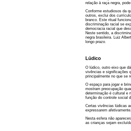
relação à raça negra, pode
Conforme estudiosos da que
outros, exclui dos currícu
branco. Este ritual funcio
discriminação racial se exp
democracia racial que desco
Neste sentido, a discrimin
negra brasileira. Luiz Alb
longo prazo.
Lúdico
O lúdico, outro eixo que d
vivências e significações
principalmente no que se r
O espaço para jogar e bri
mostram preocupação quant
determinação é cultural e
função do controle social 
Certas vivências lúdicas 
expressarem afetivamente,
Nesta esfera não aparecer
as crianças sejam excluída