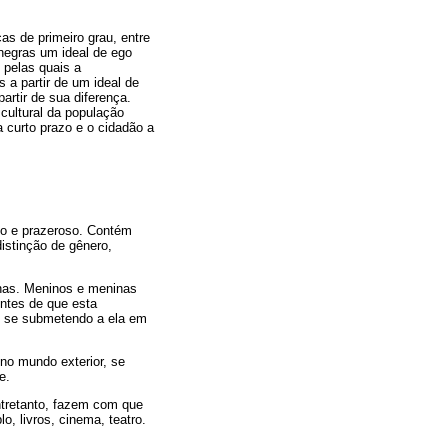
as de primeiro grau, entre
 negras um ideal de ego
 pelas quais a
s a partir de um ideal de
partir de sua diferença.
cultural da população
a curto prazo e o cidadão a
ado e prazeroso. Contém
istinção de gênero,
inas. Meninos e meninas
ntes de que esta
m se submetendo a ela em
no mundo exterior, se
e.
ntretanto, fazem com que
, livros, cinema, teatro.