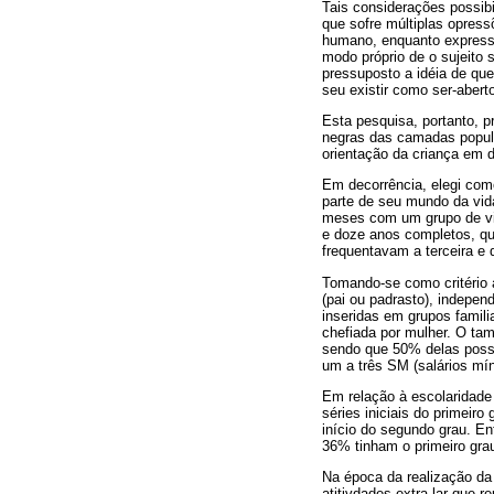
Tais considerações possib
que sofre múltiplas opress
humano, enquanto expressã
modo próprio de o sujeito
pressuposto a idéia de qu
seu existir como ser-aber
Esta pesquisa, portanto, 
negras das camadas popular
orientação da criança em 
Em decorrência, elegi com
parte de seu mundo da vid
meses com um grupo de vin
e doze anos completos, qu
frequentavam a terceira e 
Tomando-se como critério
(pai ou padrasto), indepe
inseridas em grupos famili
chefiada por mulher. O tam
sendo que 50% delas possu
um a três SM (salários mí
Em relação à escolaridade 
séries iniciais do primeir
início do segundo grau. En
36% tinham o primeiro gra
Na época da realização da
atitivdades extra-lar que