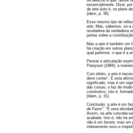
se dedicou e que, nesse s
essencialmente. Dizer, po
de arte (isto é, no plano 
(idem, p. 30).
Esse mesmo tipo de reflex
arte. Mas, sabemos, se a a
reveladora da verdadeira r
portas sobre a constituição 
Mas a arte é também um fa
há criação em outros plan
qual partimos: o que é a ar
Pensar a articulação expri
Pareyson (1984), a maneir
Com efeito, a arte é nece
deve conter". E esta afirm
significado, mas é um sign
das coisas, o faz de modo 
construtivo, isto é, formad
(Idem, p. 31).
Conclusão: a arte é um fa
de Fazer".
"É uma atividad
Assim, na arte concebe-se 
acabada. Isto é, não há ar
não é um
facere,
mas um
inteiramente novo e irrepet