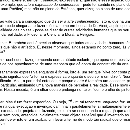
entido, a Arte é, também,
operação expressiva.
E que não é esse aspecto que
r exemplo, que
arte é expressão de sentimentos -
pode ter sentido no plano d
de uma Poética) mas não no plano da Estética, quer dizer, no plano de uma co
ão vale para a concepção que diz
ser a arte conhecimento,
isto é, que há u
rte pode chegar a se fazer ciência como em Leonardo Da Vinci, aquilo que se 
ealidade das coisas - pode-se dizer de outras atividades humanas que no seu
da realidade: a Filosofia, a Ciência, a Moral, a Religião...
zer. E também aqui é preciso observar que todas as atividades humanas tê
os que não o artístico. E, nesse momento, ainda estamos no ponto zero, às 
te?
mir -conhecer - fazer, rompendo com a atitude isolante, que opera com positiv
a de nos aproximarmos de uma resposta que dê conta da concretude da arte.
ssariamente expressiva enquanto é
forma,
isto é, um ser que "vive por conta 
ação signifca que "a forma é expressiva enquanto o seu ser é um dizer". Nes
ificado. Mas, a partir daí entende-se porque a arte é também um conhecer, po
particular, ensinando uma nova maneira de perceber a realidade. Esse novo o
or. Nessa medida, é um olhar que se prolonga no fazer, "como o olho do pintor
zer. Mas é um fazer específico. Ou seja,
"É um tal tazer que, enquanto faz, i
e na qual execução e invenção caminham paralelamente, simultaneamente e
executando; projeta-se, fazendo; executa-se encontrando a regra, já que a o
te sem obra, entendida inicialmente como objeto sensível que é inventado ao s
per-ficere-
isto é, um acabar, um levar a termo de modo tão radical que o resu
ível.