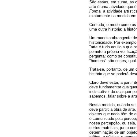
São essas, em suma, as car
arte é uma atividade que 
Forma,
a atividade artísti
exatamente na medida em
Contudo, o modo como os ho
uma outra história: a histór
Um maneira abrangente de s
historicidade. Por exemplo,
"arte é tudo aquilo a que
permite a própria verifica
pergunta: como se constitu
"homens" são esses, qual 
Trata-se, portanto, de um
história que se poderá des
Claro deve estar, a partir
deve fundamentar qualquer 
indiscutível de qualquer pe
sabemos, falar sobre a arte
Nessa medida, quando se d
deve partir: a obra de arte
objetos que nada têm de ar
é comunicado pela percepç
nossa percepção, ou seja, 
certos materiais, junto co
determinação de um objeto
crítica, o público, o merc