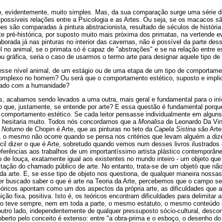
ão, evidentemente, muito simples. Mas, da sua comparação surge uma série 
s possíveis relações entre a Psicologia e as Artes. Ou seja, se os macacos s
s são comparadas à pintura abstracionista, resultado de séculos de história
 pré-histórica, por suposto muito mais próxima dos primatas, na vertende e
laborada já nas pinturas no interior das cavernas, não é possível da parte d
l no animal, se o primata só é capaz de "abstrações" e se na relação entre es
ou gráfica, seria o caso de usarmos o termo arte para designar aquele tipo 
esse nível animal, de um estágio ou de uma etapa de um tipo de comportamen
complexo no homem? Ou será que o comportamento estético, suposto e implica
rado com a humanidade?
 acabamos sendo levados a uma outra, mais geral e fundamental para o iníc
 o que, justamente, se entende por arte? E essa questão é fundamental porque
omportamento estético. Se cada leitor pensasse individualmente em algun
o hesitaria muito. Todos nós concordamos que a
Monalisa
de Leonardo Da Vin
m
Noturno
de Chopin é Arte, que as pinturas no teto da
Capela Sistina
são Arte.
, o mesmo não ocorre quando se pensa nos critérios que levam alguém a dize
ifícil dizer o que é Arte, sobretudo quando vemos num desses livros ilustrad
eferências aos trabalhos de um importantíssimo artista plástico contemporâ
o de louça, exatamente igual aos existentes no mundo inteiro - um objeto qu
tação do chamado público de arte. No entanto, trata-se de um objetò que n
da arte. E, se esse tipo de objeto nos questiona, de qualquer maneira noss
r buscado saber o que é arte na Teoria da Arte, percebemos que o campo se
teóricos apontam como um dos aspectos da própria arte, as dificuldades que 
o fixa, positiva. Isto é, os teóricos encontram dificuldades para delimitar as
não teve sempre, nem em toda a parte, o mesmo estatuto, o mesmo conteúd
 outro lado, independentemente de qualquer pressuposto sócio-cultural, descon
oberto pelo conceito é extenso: entre "a obra-prima e o esboço, o desenho d