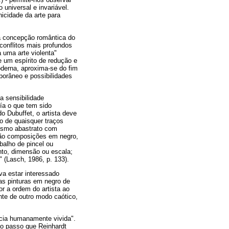
universal e invariável.
cidade da arte para
a concepção romântica do
onflitos mais profundos
 uma arte violenta"
e um espírito de redução e
derna, aproxima-se do fim
orâneo e possibilidades
a sensibilidade
ía o que tem sido
 Dubuffet, o artista deve
to de quaisquer traços
nismo abastrato com
enão composições em negro,
balho de pincel ou
nto, dimensão ou escala;
(Lasch, 1986, p. 133).
va estar interessado
s pinturas em negro de
r a ordem do artista ao
nte de outro modo caótico,
cia humanamente vivida".
ao passo que Reinhardt