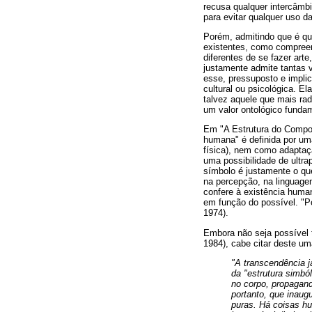
recusa qualquer intercâmbi
para evitar qualquer uso da
Porém, admitindo que é qu
existentes, como compreen
diferentes de se fazer art
justamente admite tantas 
esse, pressuposto e implic
cultural ou psicológica. E
talvez aquele que mais ra
um valor ontológico fundam
Em "A Estrutura do Comport
humana" é definida por um
física), nem como adaptaçã
uma possibilidade de ultra
símbolo é justamente o que
na percepção, na linguagem
confere à existência huma
em função do possível. "P
1974).
Embora não seja possível t
1984), cabe citar deste u
"A transcendência j
da "estrutura simbó
no corpo, propagand
portanto, que inaug
puras. Há coisas hu