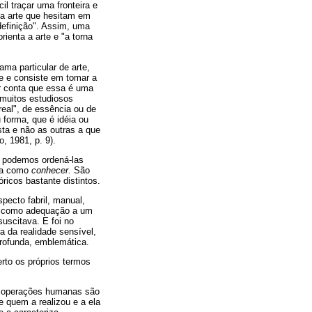
il traçar uma fronteira e
da arte que hesitam em
definição". Assim, uma
ienta a arte e "a torna
ama particular de arte,
te e consiste em tomar a
ar conta que essa é uma
 muitos estudiosos
eal", de essência ou de
 forma, que é idéia ou
sta e não as outras a que
, 1981, p. 9).
, podemos ordená-las
ida como
conhecer.
São
icos bastante distintos.
pecto fabril, manual,
a como adequação a um
suscitava. E foi no
a da realidade sensível,
profunda, emblemática.
erto os próprios termos
as operações humanas são
e quem a realizou e a ela