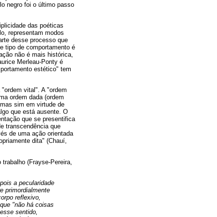
lo negro foi o último passo
plicidade das poéticas
plo, representam modos
parte desse processo que
e tipo de comportamento é
ação não é mais histórica,
aurice Merleau-Ponty é
mportamento estético" tem
 "ordem vital". A "ordem
 uma ordem dada (ordem
, mas sim em virtude de
algo que está ausente. O
entação que se presentifica
de transcendência que
vés de uma ação orientada
priamente dita" (Chauí,
 trabalho (Frayse-Pereira,
pois a pecularidade
re primordialmente
orpo reflexivo,
é que "não há coisas
esse sentido,