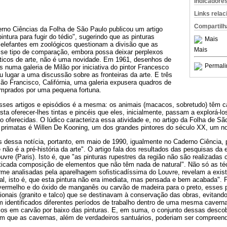
Indicadore
Links rela
Compartilh
no Ciências da Folha de São Paulo publicou um artigo
intura para fugir do tédio", sugerindo que as pinturas
Mais
elefantes em zoológicos questionam a divisão que as
Mais
se tipo de comparação, embora possa deixar perplexos
críticos de arte, não é uma novidade. Em 1961, desenhos de
Permali
numa galeria de Milão por iniciativa do pintor Francesco
 lugar a uma discussão sobre as fronteiras da arte. E três
o Francisco, Califórnia, uma galeria expusera quadros de
mprados por uma pequena fortuna.
esses artigos e episódios é a mesma: os animais (macacos, sobretudo) têm 
sta oferecer-lhes tintas e pincéis que eles, inicialmente, passam a explorá-l
 oferecidas. O lúdico caracteriza essa atividade e, no artigo da Folha de São
 primatas é Willen De Kooning, um dos grandes pintores do século XX, um no
 dessa notícia, portanto, em maio de 1990, igualmente no Caderno Ciência, p
re não é a pré-história da arte". O artigo fala dos resultados das pesquisas da
uvre (Paris). Isto é, que "as pinturas rupestres da região não são realizada
icada composição de elementos que não têm nada de natural". Não só as téc
rme analisadas pela aparelhagem sofisticadíssima do Louvre, revelam a exist
 final, isto é, que esta pintura não era imediata, mas pensada e bem acabada".
vermelho e do óxido de manganês ou carvão de madeira para o preto, esses p
onais (granito e talco) que se destinavam à conservação das obras, evitando
m identificados diferentes períodos de trabalho dentro de uma mesma caverna
os em carvão por baixo das pinturas. E, em suma, o conjunto dessas descob
em que as cavernas, além de verdadeiros santuários, poderiam ser compree