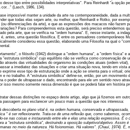
o desse tipo entre possibilidades interpretativas". Para Reinhardt "a opção pe
 cor..." (Lasch, 1986, 134).
ase impossível manter a unidade da arte na contemporaneidade, dada a multi
der que todas elas sejam arte, ou melhor, que Reinhardt e Rotko, por exem
e, (ou diferenciações da arte), e que as expressões dos macacos não fazem 
variações? Para compreendermos esta questão, será preciso entendermos qu
ado pela arte, que se verifica na "ordem humana". E, nesse instante, a indag
la é, antes, uma questão filosófica. E entre os pensadores contemporâneos M
dicalmente considerou essa questão, elaborando uma Filosofia na qual o "co
ental.
amento", o filósofo (1942) distingue a "ordem humana", a "ordem física" e a
a "estrutura simbólica" cujo equilíbrio não se verifica como conservação de
o através das virtualidades do organismo às condições atuais (ordem vital)
passar a imediatez das situações e criar uma situação nova, tendo em vista 
 exprime esse tipo de estruturação onde a ação se orienta para o virtual; ori
 e no trabalho. A "estrutura simbólica" define-se, então, por um movimento 
na o poder de ultrapassar o dado, encontrando para ele um sentido novo atra
or isso mesmo somente nessa dimensão é que se poderá falar em história pro
ratar dessas distinções no espaço deste artigo, algo que já fizemos em outro
ma passagem para esclarecer um pouco mais a questão que nos interessa:
á descoberta no plano vital é, na ordem humana, conservada e ultrapassada, 
lica " é ser reflexionante. Trata-se de uma reflexão que, como sabemos, ocor
o-se nas coisas e instaurando entre ele e elas uma relação expressiva. É o c
ura a "estrutura simbólica", destruindo a oposição subjetivo/objetivo. Assim 
manas no meio da natureza. Há fisionomias. Há valores". (Chauí, 1974). É, n