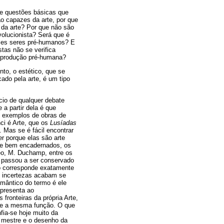
de questões básicas que
ão capazes da arte, por que
 da arte? Por que não são
volucionista? Será que é
esses seres pré-humanos? E
tas não se verifica
de produção pré-humana?
to, o estético, que se
do pela arte, é um tipo
io de qualquer debate
 a partir dela é que
s exemplos de obras de
ci é Arte, que os
Lusíadas
 Mas se é fácil encontrar
r porque elas são arte
os e bem encadernados, os
neo, M. Duchamp, entre os
e passou a ser conservado
ão corresponde exatamente
as incertezas acabam se
mântico do termo é ele
apresenta ao
 fronteiras da própria Arte,
o e a mesma função. O que
fia-se hoje muito da
o mestre e o desenho da