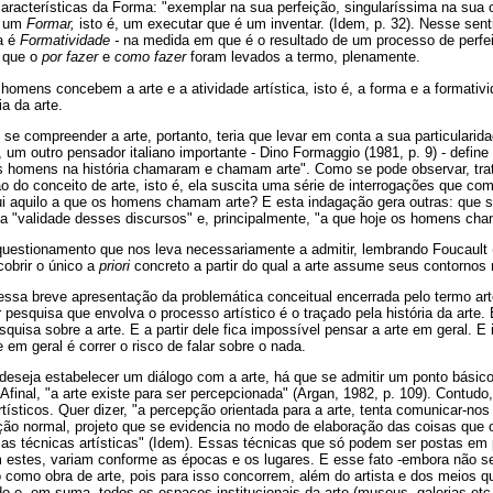
acterísticas da Forma: "exemplar na sua perfeição, singularíssima na sua or
é um
Formar,
isto é, um executar que é um inventar. (Idem, p. 32). Nesse senti
ca é
Formatividade -
na medida em que é o resultado de um processo de perfeiç
 que o
por fazer
e
como fazer
foram levados a termo, plenamente.
mens concebem a arte e a atividade artística, isto é, a forma e a formativ
ia da arte.
e compreender a arte, portanto, teria que levar em conta a sua particularida
 um outro pensador italiano importante - Dino Formaggio (1981, p. 9) - define
 os homens na história chamaram e chamam arte". Como se pode observar, tra
ção do conceito de arte, isto é, ela suscita uma série de interrogações que c
i aquilo a que os homens chamam arte? E esta indagação gera outras: que sig
a "validade desses discursos" e, principalmente, "a que hoje os homens ch
 questionamento que nos leva necessariamente a admitir, lembrando Foucault
cobrir o único a
priori
concreto a partir do qual a arte assume seus contornos
 dessa breve apresentação da problemática conceitual encerrada pelo termo art
pesquisa que envolva o processo artístico é o traçado pela história da arte. 
squisa sobre a arte. E a partir dele fica impossível pensar a arte em geral. E
 em geral é correr o risco de falar sobre o nada.
eseja estabelecer um diálogo com a arte, há que se admitir um ponto básico
. Afinal, "a arte existe para ser percepcionada" (Argan, 1982, p. 109). Contu
tísticos. Quer dizer, "a percepção orientada para a arte, tenta comunicar-nos
ão normal, projeto que se evidencia no modo de elaboração das coisas que o
as técnicas artísticas" (Idem). Essas técnicas que só podem ser postas em 
m estes, variam conforme as épocas e os lugares. E esse fato -embora não se
 como obra de arte, pois para isso concorrem, além do artista e dos meios
ado e, em suma, todos os espaços institucionais da arte (museus, galerias etc