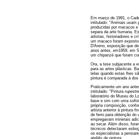
Em março de 1991, o Cader
intitulado: "Animais usam p
produzidas por macacos e 
separa da arte humana. Es
artistas, historiadores e 
um macaco foram expostos 
D'Areno, exposição que deu
anos antes, em1959, em Sã
um chipanzé que foram co
Ora, a tese subjacente a 
para as artes plásticas. Ba
telas quando estas lhes são
pintura é comparada à dos
Praticamente um ano antes
intitulado: "Pintura rupest
laboratório do Museu do Lo
base e sim com uma sofist
própria composição, confo
artista anterior à pintura
de ferro para obtenção do 
empregavam minerais adici
ao secar. Além disso, fora
técnicos detectaram esboç
os especialistas a pensar
ateliês de pintura.