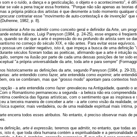
 o som e o ruído, a dança e a gesticulação, o objeto e o acontecimento", é difíc
ar se vale a pena traçar essa fronteira. "Porque não são apenas as teorias 
 mas a própria prática dos artistas é que desmente a todo momento qualquer 
 procurar contrariar esse "movimento de auto-contestaçã e de invenção" que or
 (Dufrenne, 1982, p. 8).
onsiderar a Arte ou admitir como conceito geral e definidor da Arte, um progr
nde esteta italiano, Luigi Pareyson (1984, p. 24-25), esse engano é freqüen
o, quando se diz que a arte é expressão do eu profundo do artista sem se d
antismo no começo do século XIX, e não antes. Para evitar esse equívoco,
 possua um caráter negativo, isto é, que impeça a busca de uma definição "r
durante séculos fizeram todas as poéticas, afirmando que a arte é intuição ou
quilo, sempre na ilusão por parte de cada uma dessas posições de ter sido e
eptual "a própria universalidade da arte, toda arte e para sempre" (Formaggio
mos historicamente as definições da arte, segundo Pareyson (1984, p. 29-33)
orias: arte entendido como
fazer,
arte entendida como
exprimir,
arte entend
em, ora se combinam, mas que "grosso modo" apontam para contextos histór
ncepção - a arte entendida como
fazer -
prevaleceu na Antiguidade, quando o as
. Com o Romantismo permaneceu a segunda - a beleza não era compreendid
íntima coerência das figuras artísticas, com o sentimento que as inspirava e 
u a terceira maneira de conceber a arte - a arte como visão da realidade, or
ísica superior, mais verdadeira, ou de uma realidade espiritual mais íntima, 
 arte encerra todos esses atributos. No entanto, é preciso observar mais de p
ões.
ra definição,
arte é expressão,
teremos que admitir, no entanto, que todas 
 isto é, que toda obra humana contém a espiritualidade e a personalidade d