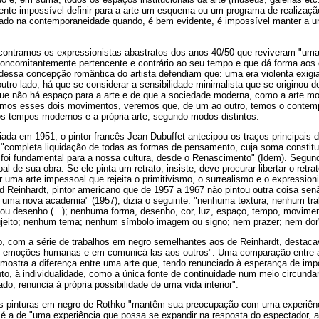
nte impossível definir para a arte um esquema ou um programa de realização 
o na contemporaneidade quando, é bem evidente, é impossível manter a uni
contramos os expressionistas abastratos dos anos 40/50 que reviveram "um
ncomitantemente pertencente e contrário ao seu tempo e que dá forma aos c
dessa concepção romântica do artista defendiam que: uma era violenta exigia
outro lado, há que se considerar a sensibilidade minimalista que se originou d
que não há espaço para a arte e de que a sociedade moderna, como a arte mo
rmos esses dois movimentos, veremos que, de um ao outro, temos o contemp
os tempos modernos e a própria arte, segundo modos distintos.
da em 1951, o pintor francês Jean Dubuffet antecipou os traços principais d
a "completa liquidação de todas as formas de pensamento, cuja soma constitu
i fundamental para a nossa cultura, desde o Renascimento" (Idem). Segundo
al de sua obra. Se ele pinta um retrato, insiste, deve procurar libertar o retra
r uma arte impessoal que rejeita o primitivismo, o surrealismo e o expressio
d Reinhardt, pintor americano que de 1957 a 1967 não pintou outra coisa s
 uma nova academia" (1957), dizia o seguinte: "nenhuma textura; nenhum tra
 ou desenho (...); nenhuma forma, desenho, cor, luz, espaço, tempo, movime
eito; nenhum tema; nenhum símbolo imagem ou signo; nem prazer; nem dor" 
o, com a série de trabalhos em negro semelhantes aos de Reinhardt, destaca
 emoções humanas e em comunicá-las aos outros". Uma comparação entre a
mostra a diferença entre uma arte que, tendo renunciado à esperança de impo
o, à individualidade, como a única fonte de continuidade num meio circunda
ado, renuncia à própria possibilidade de uma vida interior".
s pinturas em negro de Rothko "mantêm sua preocupação com uma experiên
a é a de "uma experiência que possa se expandir na resposta do espectador, 