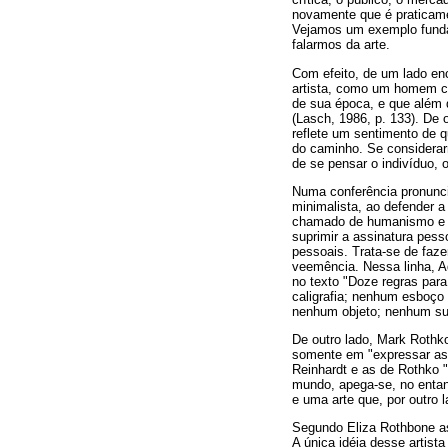
novamente que é praticame
Vejamos um exemplo fundad
falarmos da arte.
Com efeito, de um lado en
artista, como um homem co
de sua época, e que além 
(Lasch, 1986, p. 133). De 
reflete um sentimento de 
do caminho. Se considera
de se pensar o indivíduo, 
Numa conferência pronuncia
minimalista, ao defender 
chamado de humanismo e fo
suprimir a assinatura pesso
pessoais. Trata-se de faze
veemência. Nessa linha, A
no texto "Doze regras para
caligrafia; nenhum esboço
nenhum objeto; nenhum suj
De outro lado, Mark Rothk
somente em "expressar as
Reinhardt e as de Rothko "
mundo, apega-se, no entant
e uma arte que, por outro l
Segundo Eliza Rothbone a
A única idéia desse artist