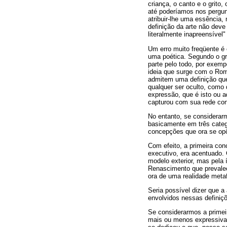
criança, o canto e o grito,
até poderíamos nos pergunt
atribuir-lhe uma essência,
definição da arte não deve
literalmente inapreensível"
Um erro muito freqüente é c
uma poética. Segundo o gra
parte pelo todo, por exemp
ideia que surge com o Rom
admitem uma definição que
qualquer ser oculto, como 
expressão, que é isto ou a
capturou com sua rede conc
No entanto, se considerar
basicamente em três categ
concepções que ora se opõ
Com efeito, a primeira co
executivo, era acentuado
modelo exterior, mas pela 
Renascimento que prevalece
ora de uma realidade metaf
Seria possível dizer que a
envolvidos nessas definiç
Se considerarmos a primei
mais ou menos expressivas,