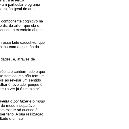
 a caracteriza
e um particular programa
ncepção geral de arte
m componente cognitivo na
diz da arte - que ela é
 concreto exercício abrem
m esse lado executivo, que
voltas com a questão da
idades, é, através de
própria e contém tudo o que
se sentido, ela não tem um
is ao revelar um sentido
lhar é revelador porque é
 cujo ver já é um pintar"
nventa o por fazer e o modo
 de modo inseparável.
bra existe só quando é
er feito. A sua realização
ltado é um ser