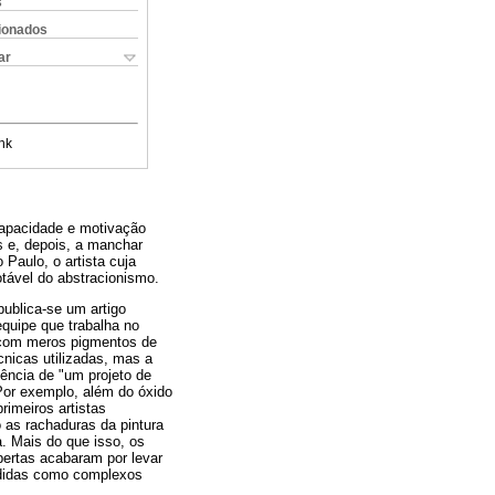
s
cionados
ar
nk
capacidade e motivação
os e, depois, a manchar
 Paulo, o artista cuja
tável do abstracionismo.
ublica-se um artigo
 equipe que trabalha no
s com meros pigmentos de
nicas utilizadas, mas a
ência de "um projeto de
 Por exemplo, além do óxido
rimeiros artistas
 as rachaduras da pintura
. Mais do que isso, os
ertas acabaram por levar
ndidas como complexos