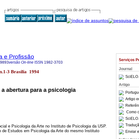
a e Profissão
Serviços P
-9893
versão On-line
ISSN
1982-3703
Journal
4 n.1-3 Brasília 1994
SciELO 
Artigo
: a abertura para a psicologia
Portugu
Artigo 
Referên
Como ci
SciELO 
Traduçã
cial e Psicologia da Arte no Instituto de Psicologia da USP.
o de Estudos em Psicologia da Arte do mesmo Instituto
Enviar e