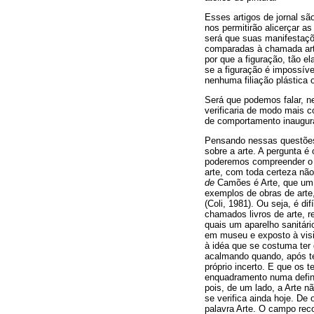
Esses artigos de jornal s
nos permitirão alicerçar a
será que suas manifestaçõe
comparadas à chamada arte
por que a figuração, tão e
se a figuração é impossíve
nenhuma filiação plástica 
Será que podemos falar, n
verificaria de modo mais 
de comportamento inaugu
Pensando nessas questões,
sobre a arte. A pergunta é
poderemos compreender o c
arte, com toda certeza nã
de
Camões é Arte, que u
exemplos de obras de arte
(Coli, 1981). Ou seja, é d
chamados livros de arte, r
quais um aparelho sanitári
em museu e exposto à visi
à idéa que se costuma ter 
acalmando quando, após te
próprio incerto. E que os 
enquadramento numa definiçã
pois, de um lado, a Arte 
se verifica ainda hoje. De
palavra Arte. O campo rec