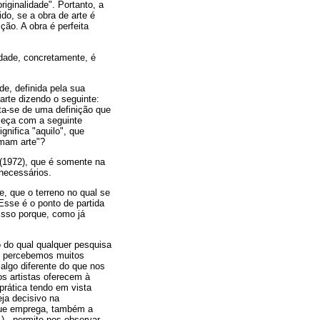
iginalidade". Portanto, a
do, se a obra de arte é
ão. A obra é perfeita
idade, concretamente, é
de, definida pela sua
 arte dizendo o seguinte:
ta-se de uma definição que
omeça com a seguinte
nifica "aquilo", que
amam arte"?
 (1972), que é somente na
 necessários.
e, que o terreno no qual se
Esse é o ponto de partida
 isso porque, como já
 do qual qualquer pesquisa
do, percebemos muitos
 algo diferente do que nos
s artistas oferecem à
prática tendo em vista
ja decisivo na
 que emprega, também a
.) - permite-nos observar