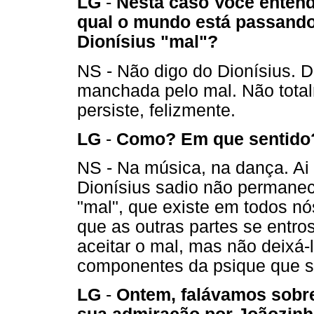
LG
-
Nesta caso Você entend
qual o mundo está passand
Dionísius "mal"?
NS - Não digo do Dionísius. D
manchada pelo mal. Não total
persiste, felizmente.
LG
-
Como? Em que sentido
NS - Na música, na dança. Ai
Dionísius sadio não permane
"mal", que existe em todos nó
que as outras partes se entr
aceitar o mal, mas não deixá-l
componentes da psique que s
LG
-
Ontem, falávamos sobre