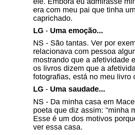
ele. Embora eu admirasse min
era com meu pai que tinha um
caprichado.
LG
-
Uma emoção...
NS - São tantas. Ver por exe
relacionava com pessoa algu
mostrando que a afetividade e
os livros dizem que a afetiv
fotografias, está no meu livr
LG
-
Uma saudade...
NS - Da minha casa em Macei
poeta que diz assim: "minha m
Esse é um dos motivos porque
ver essa casa.