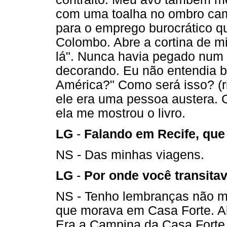
com uma toalha no ombro cami
para o emprego burocrático que
Colombo. Abre a cortina de mi
lá". Nunca havia pegado num l
decorando. Eu não entendia be
América?" Como será isso? (r
ele era uma pessoa austera. 
ela me mostrou o livro.
LG
-
Falando em Recife, qu
NS - Das minhas viagens.
LG
-
Por onde você transita
NS - Tenho lembranças não m
que morava em Casa Forte. A
Era a Campina da Casa Forte