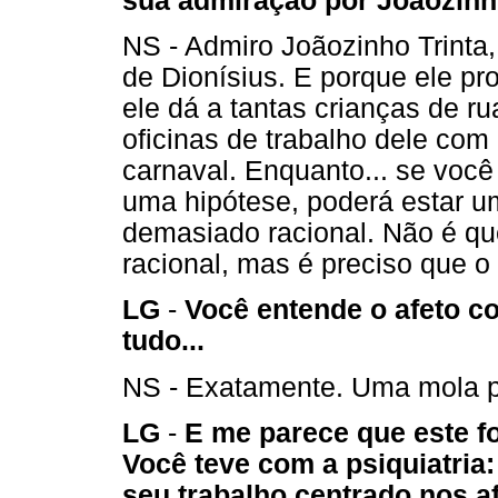
sua admiração por Joãozinho
NS - Admiro Joãozinho Trinta
de Dionísius. E porque ele p
ele dá a tantas crianças de rua
oficinas de trabalho dele com
carnaval. Enquanto... se você 
uma hipótese, poderá estar um
demasiado racional. Não é q
racional, mas é preciso que o
LG
-
Você entende o afeto 
tudo...
NS - Exatamente. Uma mola p
LG
-
E me parece que este f
Você teve com a psiquiatri
seu trabalho centrado nos a