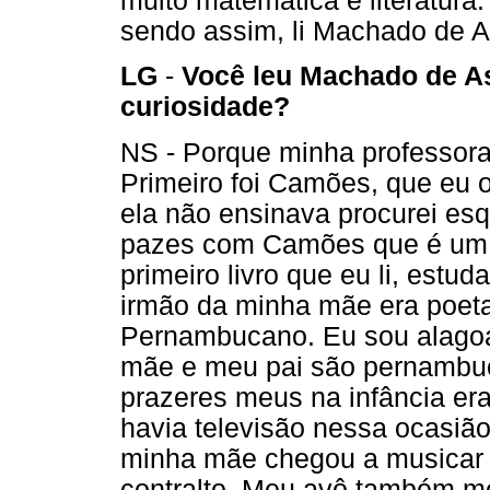
muito matemática e literatura.
sendo assim, li Machado de A
LG
-
Você leu Machado de Ass
curiosidade?
NS - Porque minha professora 
Primeiro foi Camões, que eu od
ela não ensinava procurei esq
pazes com Camões que é um 
primeiro livro que eu li, estu
irmão da minha mãe era poeta
Pernambucano. Eu sou alago
mãe e meu pai são pernambu
prazeres meus na infância er
havia televisão nessa ocasião
minha mãe chegou a musicar 
contralto. Meu avô também me