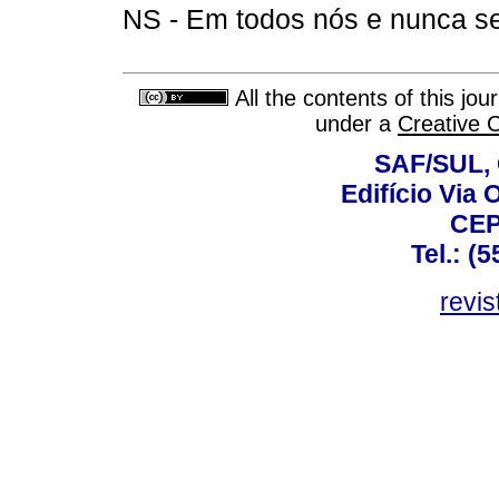
NS - Em todos nós e nu
All the contents of this jo
under a
Creative 
SAF/SUL, 
Edifício Via 
CEP
Tel.: (
revis