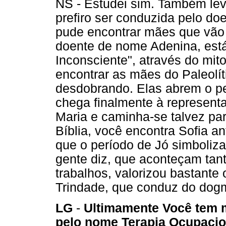
NS - Estudei sim. Também lev
prefiro ser conduzida pelo do
pude encontrar mães que vão 
doente de nome Adenina, está
Inconsciente", através do mit
encontrar as mães do Paleolít
desdobrando. Elas abrem o pe
chega finalmente à representa
Maria e caminha-se talvez pa
Bíblia, você encontra Sofia 
que o período de Jó simboliz
gente diz, que aconteçam tan
trabalhos, valorizou bastante 
Trindade, que conduz do dog
LG
-
Ultimamente Você tem m
pelo nome Terapia Ocupaciona