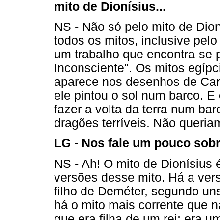
mito de Dionísius...
NS - Não só pelo mito de Dio
todos os mitos, inclusive pelo
um trabalho que encontra-se p
Inconsciente". Os mitos egípc
aparece nos desenhos de Carl
ele pintou o sol num barco. E 
fazer a volta da terra num bar
dragões terríveis. Não queria
LG
-
Nos fale um pouco sobr
NS - Ah! O mito de Dionísius
versões desse mito. Há a ver
filho de Deméter, segundo un
há o mito mais corrente que n
que era filha de um rei; era u