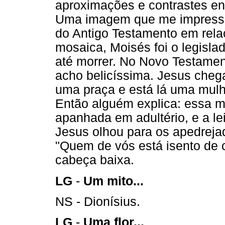
aproximações e contrastes en
Uma imagem que me impression
do Antigo Testamento em relaç
mosaica, Moisés foi o legisla
até morrer. No Novo Testame
acho belicíssima. Jesus cheg
uma praça e está lá uma mulh
Então alguém explica: essa mu
apanhada em adultério, e a le
Jesus olhou para os apedreja
"Quem de vós está isento de 
cabeça baixa.
LG
-
Um mito...
NS - Dionísius.
LG
-
Uma flor...