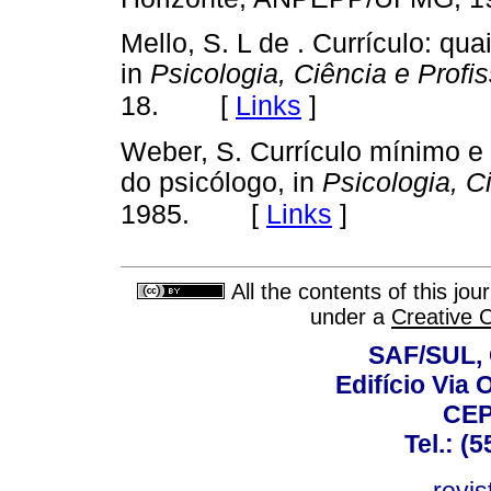
Mello, S. L de . Currículo: 
in
Psicologia, Ciência e Profi
[
Links
]
18.
Weber, S. Currículo mínimo e
do psicólogo, in
Psicologia, C
[
Links
]
1985.
All the contents of this jo
under a
Creative 
SAF/SUL, 
Edifício Via 
CEP
Tel.: (