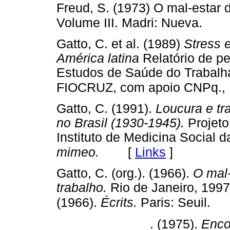
Freud, S. (1973) O mal-estar 
Volume III. Madri: Nueva.
Gatto, C. et al. (1989)
Stress e
América latina
Relatório de p
Estudos de Saúde do Trabalh
FIOCRUZ, com apoio CNPq., R
Gatto, C. (1991).
Loucura e tr
no Brasil (1930-1945).
Projeto
Instituto de Medicina Social 
[
Links
]
mimeo.
Gatto, C. (org.). (1966).
O mal-
trabalho.
Rio de Janeiro, 199
(1966).
Écrits.
Paris: Seuil.
_____________. (1975).
Enco