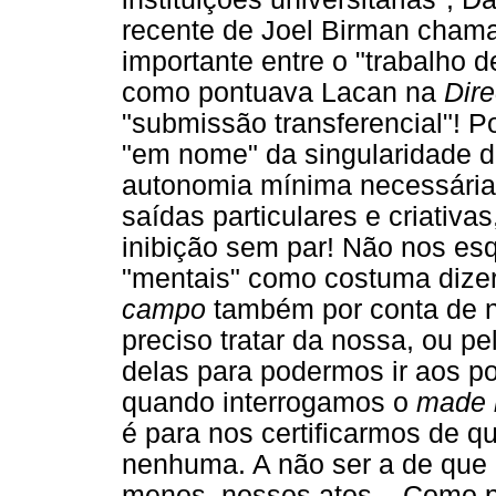
recente de Joel Birman chama
importante entre o "trabalho de
como pontuava Lacan na
Dir
"submissão transferencial"! P
"em nome" da singularidade d
autonomia mínima necessária 
saídas particulares e criativa
inibição sem par! Não nos es
"mentais" como costuma dizer
campo
também por conta de n
preciso tratar da nossa, ou 
delas para podermos ir aos p
quando interrogamos o
made 
é para nos certificarmos de q
nenhuma. A não ser a de que 
menos, nossos atos... Como 