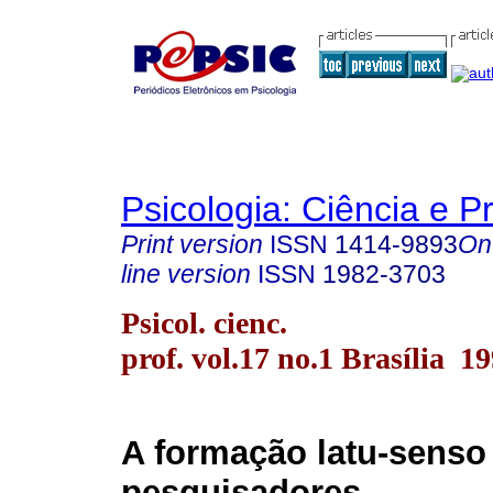
Psicologia: Ciência e P
Print version
ISSN
1414-9893
On
line version
ISSN
1982-3703
Psicol. cienc.
prof. vol.17 no.1 Brasília 1
A formação latu-senso
pesquisadores