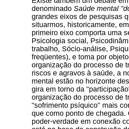
Existe também um debate em t
denominado
Saúde mental "do
grandes eixos de pesquisas 
situarmos, historicamente, em
primeiro eixo comporta uma sé
Psicologia social, Psicodinâm
trabalho, Sócio-análise, Psiqu
freqüentes), e toma por objeto
organização do processo de t
riscos e agravos à saúde, a 
mental estão no horizonte de
gira em torno da "participaçã
organização do processo de tr
"sofrimento psíquico" mais co
que como ponto de chegada. O
poder-verdade em conexão co