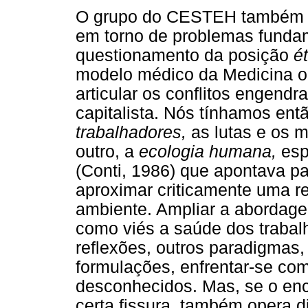
O grupo do CESTEH também se
em torno de problemas funda
questionamento da posição
é
modelo médico da Medicina o
articular os conflitos engend
capitalista. Nós tínhamos ent
trabalhadores,
as lutas e os m
outro, a
ecologia humana,
esp
(Conti, 1986) que apontava pa
aproximar criticamente uma ref
ambiente. Ampliar a abordag
como viés a saúde dos trabalh
reflexões, outros paradigmas,
formulações, enfrentar-se co
desconhecidos. Mas, se o en
certa fissura, também opera 