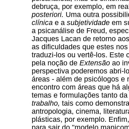
debruça, por exemplo, em re
posteriori.
Uma outra possibili
clínica
e a
subjetividade
em su
a psicanálise de Freud, espec
Jacques Lacan de retorno aos 
as dificuldades que estes nos
traduzi-los ou vertê-los. Este 
pela noção de
Extensão
ao in
perspectiva poderemos abri-lo
áreas - além de psicólogos e
encontro com áreas que há a
temas e formulações tanto d
trabalho,
tais como demonstram
antropologia, cinema, literatura
plásticas, por exemplo. Enfim
para sair do "modelo manicomi