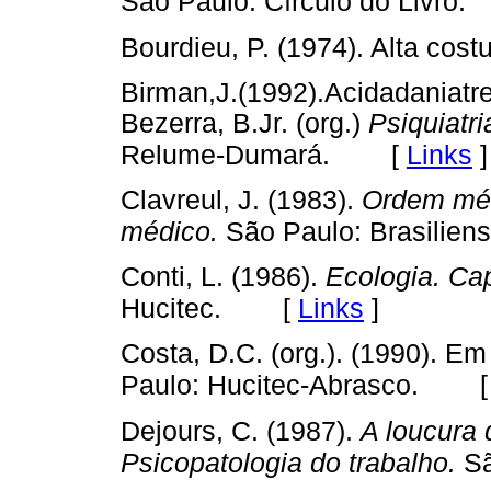
São Paulo: Círculo do Livro.
Bourdieu, P. (1974). Alta costu
Birman,J.(1992).Acidadaniatr
Bezerra, B.Jr. (org.)
Psiquiatr
[
Links
]
Relume-Dumará.
Clavreul, J. (1983).
Ordem méd
médico.
São Paulo: Brasiliens
Conti, L. (1986).
Ecologia. Cap
[
Links
]
Hucitec.
Costa, D.C. (org.). (1990). E
Paulo: Hucitec-Abrasco.
Dejours, C. (1987).
A loucura 
Psicopatologia do trabalho.
Sã