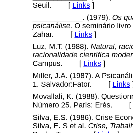
[
Links
]
Seuil.
____________. (1979).
Os qu
psicanálise.
O seminário livro 
[
Links
]
Zahar.
Luz, M.T. (1988).
Natural, raci
racionalidade científica mode
[
Links
]
Campus.
Miller, J.A. (1987). A Psicaná
[
Links
1. Salvador:Fator.
Movallali, K. (1988). Questio
Número 25. Paris: Erès.
Silva, E.S. (1986). Crise Ec
Silva, E. S et al.
Crise, Trabal