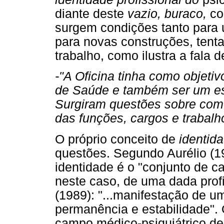
diante deste
vazio, buraco,
co
surgem condições tanto para
para novas construções, tenta
trabalho, como ilustra a fala 
-"A Oficina tinha como objetiv
de Saúde e também ser um esp
Surgiram questões sobre como
das funções, cargos e trabalh
O próprio conceito de
identid
questões. Segundo Aurélio (1
identidade é o "conjunto de ca
neste caso, de uma dada prof
(1989): "...manifestação de u
permanência e estabilidade". 
campo médico-psiquiátrico d