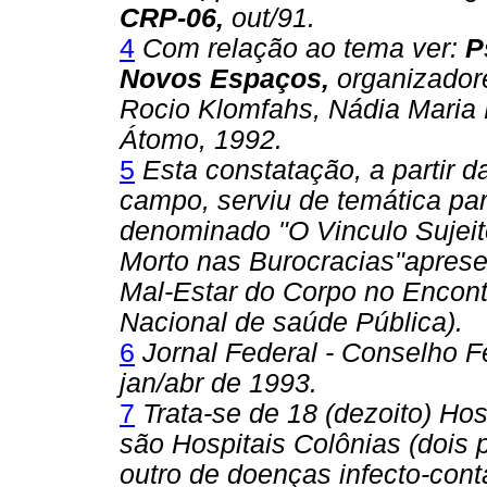
CRP-06,
out/91.
4
Com relação ao tema ver:
P
Novos Espaços,
organizadore
Rocio Klomfahs, Nádia Maria
Átomo, 1992.
5
Esta constatação, a partir d
campo, serviu de temática pa
denominado "O Vinculo Sujeit
Morto nas Burocracias"aprese
Mal-Estar do Corpo no Encon
Nacional de saúde Pública).
6
Jornal Federal - Conselho Fe
jan/abr de 1993.
7
Trata-se de 18 (dezoito) Hos
são Hospitais Colônias (dois 
outro de doenças infecto-con