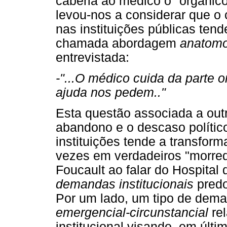
caberia ao médico o "orgânico"
levou-nos a considerar que 
nas instituições públicas tend
chamada abordagem
anatomo
entrevistada:
-"...O médico cuida da parte 
ajuda nos pedem.."
Esta questão associada a outr
abandono e o descaso polític
instituições tende a transfor
vezes em verdadeiros "morre
Foucault ao falar do Hospital
demandas institucionais
predo
Por um lado, um tipo de de
emergencial-circunstancial
rel
institucional visando, em últ