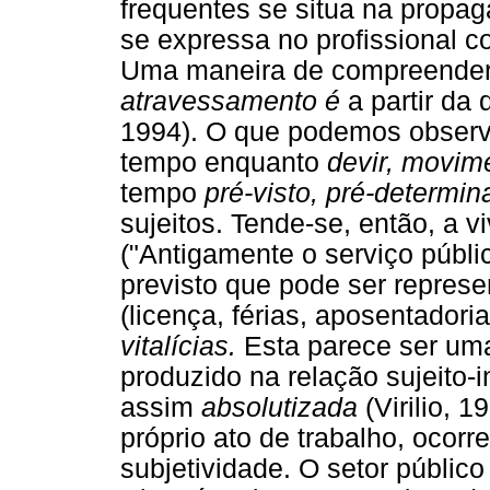
frequentes se situa na propa
se expressa no profissional 
Uma maneira de compreenderm
atravessamento é
a partir da 
1994). O que podemos observa
tempo enquanto
devir, movim
tempo
pré-visto, pré-determin
sujeitos. Tende-se, então, a 
("Antigamente o serviço públic
previsto que pode ser represe
(licença, férias, aposentadori
vitalícias.
Esta parece ser uma
produzido na relação sujeito-i
assim
absolutizada
(Virilio, 1
próprio ato de trabalho, ocor
subjetividade. O setor público