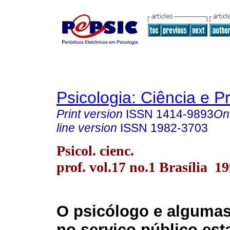
Psicologia: Ciência e P
Print version
ISSN
1414-9893
On
line version
ISSN
1982-3703
Psicol. cienc.
prof. vol.17 no.1 Brasília 1
O psicólogo e algumas
no serviço público est