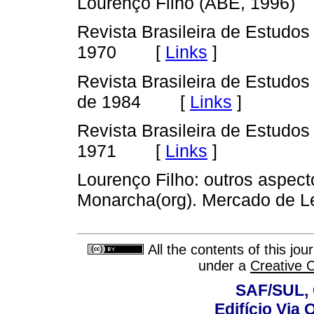
Lourenço Filho (ABE, 1996)
Revista Brasileira de Estudos 
[
Links
]
1970
Revista Brasileira de Estudos
[
Links
]
de 1984
Revista Brasileira de Estudos 
[
Links
]
1971
Lourenço Filho: outros aspec
Monarcha(org). Mercado de L
All the contents of this jo
under a
Creative 
SAF/SUL, 
Edifício Via 