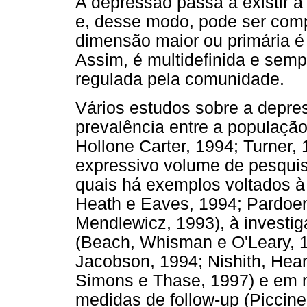
A depressão passa a existir a
e, desse modo, pode ser co
dimensão maior ou primária é
Assim, é multidefinida e sem
regulada pela comunidade.
Vários estudos sobre a depres
prevalência entre a populaçã
Hollone Carter, 1994; Turner,
expressivo volume de pesquisa
quais há exemplos voltados à 
Heath e Eaves, 1994; Pardoen
Mendlewicz, 1993), à investig
(Beach, Whisman e O'Leary, 19
Jacobson, 1994; Nishith, Hear
Simons e Thase, 1997) e em 
medidas de follow-up (Piccinel