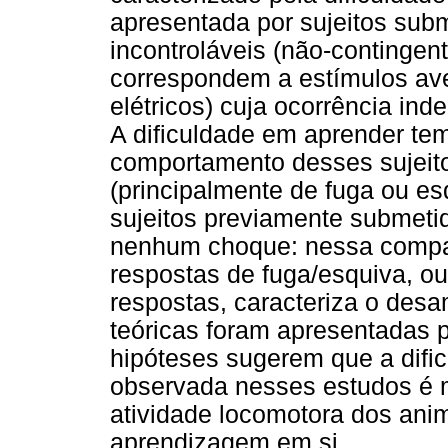
apresentada por sujeitos sub
incontroláveis (não-contingen
correspondem a estímulos av
elétricos) cuja ocorrência in
A dificuldade em aprender te
comportamento desses sujeito
(principalmente de fuga ou e
sujeitos previamente submeti
nenhum choque: nessa compar
respostas de fuga/esquiva, o
respostas, caracteriza o desa
teóricas foram apresentadas p
hipóteses sugerem que a difi
observada nesses estudos é 
atividade locomotora dos ani
aprendizagem em si.