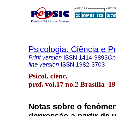
Psicologia: Ciência e P
Print version
ISSN
1414-9893
On
line version
ISSN
1982-3703
Psicol. cienc.
prof. vol.17 no.2 Brasília 1
Notas sobre o fenôme
depressão a partir de