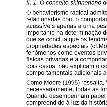
II
.
1. O conceito skinneriano d
O behaviorismo radical admite
relacionadas com o comport
acessíveis apenas a uma pe
importante na determinação d
que se conclua que os fenôm
propriedades especiais (cf.Mo
fenômenos como eventos priv
físicas privadas e a comport
dois casos, não explicam o 
comportamentais adicionais a
Como Moore (1995) ressalta,
necessariamente, todas as for
Quando desempenham papel fu
compreendido à luz da histór