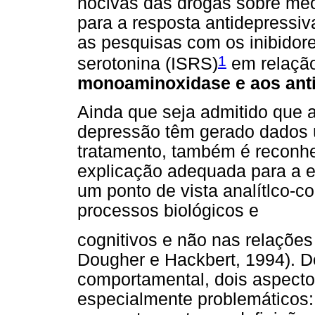
nocivas das drogas sobre me
para a resposta antidepressiva
as pesquisas com os inibidore
1
serotonina (ISRS)
em relaçã
monoaminoxidase e aos antid
Ainda que seja admitido que a
depressão têm gerado dados ú
tratamento, também é reconhe
explicação adequada para a e
um ponto de vista analítlco-c
processos biológicos e
cognitivos e não nas relaçõe
Dougher e Hackbert, 1994). De
comportamental, dois aspect
especialmente problemáticos: