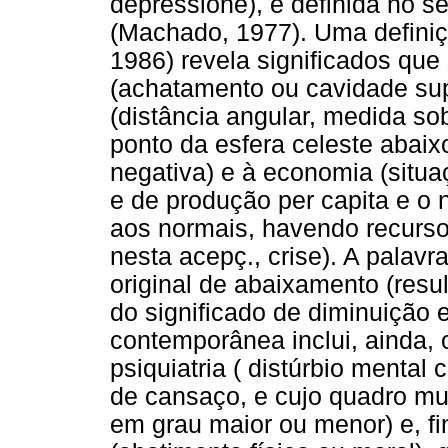
depressione), é definida no 
(Machado, 1977). Uma definiç
1986) revela significados que
(achatamento ou cavidade supe
(distância angular, medida sob
ponto da esfera celeste abaixo
negativa) e à economia (sit
e de produção per capita e o
aos normais, havendo recursos
nesta acepç., crise). A palavr
original de abaixamento (resu
do significado de diminuição e
contemporânea inclui, ainda, o
psiquiatria ( distúrbio menta
de cansaço, e cujo quadro mu
em grau maior ou menor) e, fin