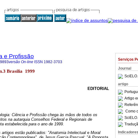
a e Profissão
Serviços P
-9893
versão On-line
ISSN
1982-3703
Journal
9 n.3 Brasília 1999
SciELO 
artigo
EDITORIAL
Portugu
Artigo 
Referên
Como ci
ologia: Ciência e Profissão chega às mãos de todos os
SciELO 
critos na autarquia Conselhos Federal e Regionais de
ta estabelecida para o ano de 1999.
Traduçã
Indicadore
 artigos estão publicados: "Anatomia Intelectual
e
Moral
ção Contemporânea", de Jesus Garcia Pascual; "A Proposta