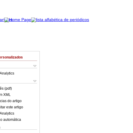
ersonalizados
Analytics
ês (pdf)
em XML
cias do artigo
tar este artigo
Analytics
o automática
s