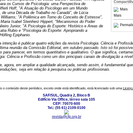
Compartilh
 para os Cursos de Psicologia: uma Perspectiva de
fferli Hoff; "A Atuação do Psicólogo em um Mundo
Mais
a, de uma Década de Trabalho no Canadá", de Lúcia
Mais
 Williams; "A Polêmica em Torno do Conceito de Estresse",
e
Maria Isabel Steinherz Hippert; "Mecanismos do Poder
Permali
lieiro Junior; "A Psicologia do Esporte: Histórico
e
Areas de
tia Rubio e "Psicologia do Esporte: Apropriando a
Höfling Epiphanio.
 intenção é publicar quatro edições da revista Psicologia: Ciência e Profissão
última reunião da Comissão Editorial, em outubro passado. Isto só foi possív
s para parecer, em termos quantitativo e qualitativo. O que significa, certame
gia: Ciência e Profissão como um dos principais canais de divulgação a nível
e, agora, em ampliar a qualidade alcançada, sendo assim, é fundamental que 
oduções, seja em relação à pesquisa ou práticas profissionais.
o o conteúdo deste periódico, exceto onde está identificado, está licenciado sob uma
Licenç
SAF/SUL, Quadra 2, Bloco B
Edifício Via Office, térreo sala 105
CEP: 70070-600
Tel.: (55 61) 2109-0100
revista@cfp.org.br