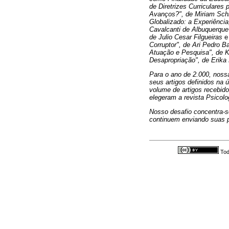
de Diretrizes Curriculares
Avanços?", de Miriam Schi
Globalizado: a Experiênci
Cavalcanti de Albuquerque
de Julio Cesar Filgueiras
Corruptor", de Ari Pedro Ba
Atuação e Pesquisa", de Ka
Desapropriação", de Erika 
Para o ano de 2.000, nossa
seus artigos definidos na 
volume de artigos recebido
elegeram a revista Psicolo
Nosso desafio concentra-s
continuem enviando suas pr
Tod