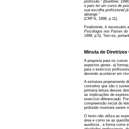
profissão." (Buettner, 1998
o país ter um curso de psic
sua escolha profissional j
abrange."
(CRP-6, 1998, p.11).
Finalmente, é necessário
Psicólogos nos Países do
1998, p.5). Tem-se, portan
Minuta de Diretrizes
A proposta para os cursos 
aspectos gerais: a) formaç
para o exercício profissio
devendo acontecer em nív
A estrutura propriamente d
conceitos que são o suste
primeira leitura desses do
as implicações de express
exercício diferenciado.
Por 
compreensão inicial do lei
profundo mostrará serem 
O texto não utiliza as ex
área e como se as questõe
ausência , a forma como é
atividades profissionais, 