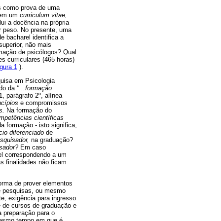
as como prova de uma
o em um
curriculum vitae,
ui a docência na própria
er peso. No presente, uma
e bacharel identifica a
superior, não mais
rmação de psicólogos? Qual
s curriculares (465 horas)
gura 1
).
quisa em Psicologia
ido da
"...formação
, parágrafo 2º, alínea
ncípios
e compromissos
s.
Na formação do
mpetências científicas
 formação - isto significa,
cio diferenciado
de
esquisador,
na graduação?
sador?
Em caso
ível correspondendo a um
s finalidades não ficam
forma de prover elementos
 de pesquisas, ou mesmo
e, exigência para ingresso
e de cursos de graduação e
a preparação para o
 mesmo tempo em que é