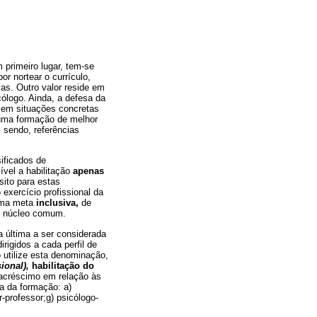
 primeiro lugar, tem-se
r nortear o currículo,
as. Outro valor reside em
ólogo. Ainda, a defesa da
o em situações concretas
a uma formação de melhor
 sendo, referências
ificados de
ível a habilitação
apenas
sito para estas
exercício profissional da
 uma meta
inclusiva,
de
no núcleo comum.
 última a ser considerada
irigidos a cada perfil de
utilize esta denominação,
ional),
habilitação do
 acréscimo em relação às
a da formação: a)
r-professor;g) psicólogo-