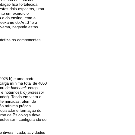
ação fica fortalecida
estes dois aspectos, uma
nto um exercício
a e do ensino, com a
reexame do Art.3º e a
iversa, negando estas
ntetiza os componentes
2025 h) e uma parte
arga mínima total de 4050
rau de
bacharel;
carga
 e noturnos); c)
professor
ador). Tendo em vista o
terminadas, além de
o mínima própria
squisador e formação do
rso de Psicologia deve,
professor - configurando-se
 diversificada, atividades