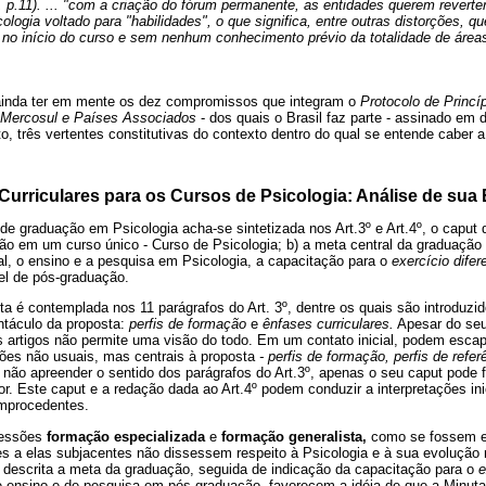
, p.11). ... "com a criação do fórum permanente, as entidades querem reverter 
ologia voltado para "habilidades", o que significa, entre outras distorções, qu
á no início do curso e sem nenhum conhecimento prévio da totalidade de área
 ainda ter em mente os dez compromissos que integram o
Protocolo de Princí
 Mercosul e Países Associados
- dos quais o Brasil faz parte - assinado em
to, três vertentes constitutivas do contexto dentro do qual se entende caber a
 Curriculares para os Cursos de Psicologia: Análise de sua 
de graduação em Psicologia acha-se sintetizada nos Art.3º e Art.4º, o caput
ão em um curso único - Curso de Psicologia; b) a meta central da graduação
nal, o ensino e a pesquisa em Psicologia, a capacitação para o
exercício difer
el de pós-graduação.
ita é contemplada nos 11 parágrafos do Art. 3º, dentre os quais são introduzid
ntáculo da proposta:
perfis de formação
e
ênfases curriculares.
Apesar do seu
is artigos não permite uma visão do todo. Em um contato inicial, podem escap
ões não usuais, mas centrais à proposta
- perfis de formação, perfis de refer
não apreender o sentido dos parágrafos do Art.3º, apenas o seu caput pode 
tor. Este caput e a redação dada ao Art.4º podem conduzir a interpretações i
improcedentes.
pressões
formação especializada
e
formação generalista,
como se fossem es
s a elas subjacentes não dissessem respeito à Psicologia e à sua evolução 
 descrita a meta da graduação, seguida de indicação da capacitação para o
e
de ensino e de pesquisa em pós-graduação, favorecem a idéia de que a Minut