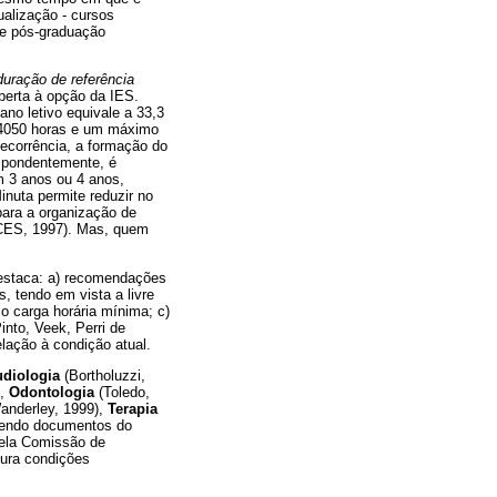
alização - cursos
de pós-graduação
duração de referência
aberta à opção da IES.
no letivo equivale a 33,3
e 4050 horas e um máximo
ecorrência, a formação do
spondentemente, é
m 3 anos ou 4 anos,
inuta permite reduzir no
ara a organização de
ES, 1997). Mas, quem
estaca: a) recomendações
 tendo em vista a livre
o carga horária mínima; c)
nto, Veek, Perri de
lação à condição atual.
diologia
(Bortholuzzi,
),
Odontologia
(Toledo,
anderley, 1999),
Terapia
dendo documentos do
pela Comissão de
gura condições