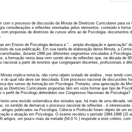
uir com o processo de discussão da Minuta de Diretrizes Curriculares para 
tegra considerações e reflexões orientadas pelos elementos: conteúdo e form
s, com propostas de diretrizes de cursos afins ao de Psicologia; document
.
tas em Ensino de Psicologia destaca a
"... ampla divulgação
e apreciação" da
ósito da sua publicação. Em sua tarefa de elaboração desta Minuta, a Comi
caminhadas, durante 1998 por diferentes segmentos vinculados à Psicologia.
s, a formação nesta área vem sendo alvo de reflexões que, na década de 9
 nacional a partir de eventos que congregaram docentes, profissionais e dif
 Minuta implica tomá-la, não como objeto isolado de análise , mas tendo com
e e do qual não deve ser descolada. Este processo nacional de discussões f
erca dos rumos da formação em Psicologia. Portanto, uma apreciação da Min
) as Diretrizes Curriculares propostas têm em vista formar que tipo de Psic
e o perfil de Psicólogo defendidos nos Congressos Nacionais de Psicologia?
 texto uma revisão sistemática dos estudos que, há mais de uma década, v
s, no sentido de demarcar o processo nacional de reflexões , é interessant
, artigos publicados na
Psicologia, Ciência e Profissão
foram objeto de um ex
rmação e atuação em Psicologia. O exame recobriu o período 1984-1998 (15 
185 artigos, um pouco mais da metade (54,0 % ) responde a este critério, com