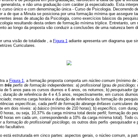
neralista, e não uma graduação com caráter já especializado. Esta interpret
m curso único e com denominação única - Curso de Psicologia. Decorrendo d
er a de que a Minuta se posiciona por uma formação mínima que assegure ta
ferentes áreas de atuação da Psicologia, como exercícios básicos da pesquis
cologia
resultando desta ordem de formação mínima tríplice. Entretanto, um 
nto ao longo da proposta vão conduzir a conclusões de uma natureza bem d
r uma visão de totalidade , a
Figura 1
adiante apresenta um diagrama que si
etrizes Curriculares.
tra a
Figura 1
, a formação proposta comporta um
núcleo comum
(mínimo de 
 em
três
perfis de formação
independentes: a)
profissional
(grau
de psicólogo;
c
ia
de 5 anos para os cursos diurnos e 6 anos, os noturnos; b)
pesquisador
(g
s;
duração de referência
de 4 e 4,5 anos, respectivamente, em cursos diurnos
nciado;
mesma carga horária e duração de referência da formação do pesquis
etências
específicas,
cada
perfil de formação
abrange
ênfases curriculares
de
e em dois níveis: a)
básico
(mínimo de 210 horas); b)
específico,
com duraçã
0 horas, ou seja, 10,37% da carga mínima total deste perfil; formação do pe
300 horas em cada um, correspondendo a 10% da carga mínima total). Todo cu
er a
formação do profissional/ psicólogo,
os outros dois perfis -pesquisador e 
to facultativo.
o está estruturada em cinco partes: aspectos gerais, o núcleo comum, a parte