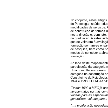
No conjunto, estes artigos
da Psicologia -saúde, edu
modalidades de serviços.
de construção de formas 
nesta direção e, com isto,
na graduação. A estes ind
que se voltaram à avaliaçã
formação somam-se ensaios
de pesquisa, bem como nov
modos de conceber a abran
formação.
Ao lado deste mapeamento 
participação da categoria 
Uma consulta aos jornais d
categoria na construção a
Constituinte da Psicologi
1994 e 1998. O CRP-6/ SP 
"Desde 1992 o MEC já nome
apresentados por tais comi
voltada para as especiali
generalista, voltada para 
"...a proliferação desorde