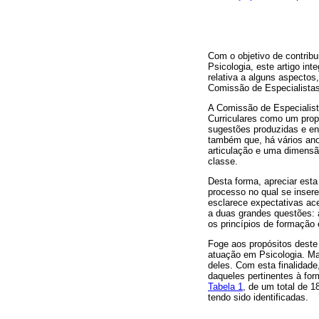
Com o objetivo de contrib
Psicologia, este artigo in
relativa a alguns aspecto
Comissão de Especialistas
A Comissão de Especialis
Curriculares como um prop
sugestões produzidas e en
também que, há vários ano
articulação e uma dimensão
classe.
Desta forma, apreciar esta
processo no qual se inser
esclarece expectativas ac
a duas grandes questões: a
os princípios de formação 
Foge aos propósitos deste
atuação em Psicologia. Ma
deles. Com esta finalidade
daqueles pertinentes à fo
Tabela 1
, de um total de 
tendo sido identificadas.