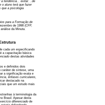
a tendência... evitar. ..de
e o aluno terá que fazer
s que a psicologia
pios para a Formação de
 dezembro de 1998 (CFP,
 análise da Minuta.
Estrutura
 de cada um especificando
 é a capacitação básica
enciado
destas atividades
os e definidos dois
 caráter de síntese, uma
ar a significação exata e
ência, ênfases curriculares,
ficar destacado na
niciais que um estudo mais
tranhas à terminologia da
no Brasil. Apesar desta
xercício diferenciado
de
a estaria defendendo