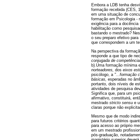
Embora a LDB tenha desvin
formação recebida (CES, 1
em uma situação de concurs
formação em Psicologia - n
exigência para a docência u
habilitação como pesquisad
bastando o mestrado? Nest
o seu preparo efetivo para
que correspondem a um terç
Na perspectiva da formaçã
responde a que tipo de ne
conjugada de competências 
b).Uma formação mínima e
norteadores,
dos
eixos est
psicólogo, a
"...formação 
básicas,
esperadas no âmb
portanto, dois níveis de e
atividades de pesquisa de
Significa que, para um psi
afirmativo, constituirá, en
mestrado
stricto sensu
e u
claras porque não explicit
Mesmo que de modo indiret
para futuros critérios qua
para acesso ao próprio m
em um mestrado profission
pós-graduação, notadament
magistério superior dever