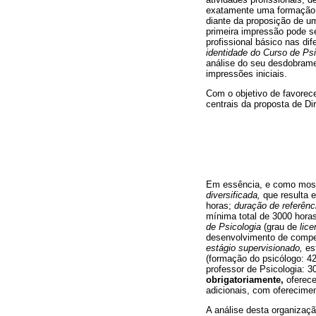
exatamente uma formação ge
diante da proposição de u
primeira impressão pode s
profissional básico nas di
identidade do Curso de Psi
análise do seu desdobrame
impressões iniciais.
Com o objetivo de favorece
centrais da proposta de Dir
Em essência, e como mos
diversificada,
que resulta
horas;
duração de referênc
mínima total de 3000 hora
de Psicologia
(grau de
lice
desenvolvimento de comp
estágio supervisionado,
est
(formação do psicólogo: 42
professor de Psicologia: 
obrigatoriamente,
oferec
adicionais, com oferecimen
A análise desta organizaçã