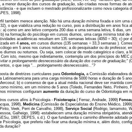
 a menor duração dos cursos de graduação, são criadas novas formas de atu
istância - e que incluem o mestrado profissionalizante como nova categoria 
PES, 1998).
erfil também merece atenção. Não há uma
duração mínima
fixada e sim uma
2), o que viabiliza uma redução no curso, pois a distribuição em anos fica 
: a) como um ano letivo comporta 200 dias e uma semana letiva, 6 dias, um a
; b) na formação do psicólogo em cursos diurnos, uma carga mínima total d
tividades acadêmicas resultam em 135 semanas letivas (4050 ÷ 30); c) por d
alizada em 4
anos,
em cursos diurnos (135 semanas ÷ 33,3 semanas ). Corre
icólogo em 5 anos nos cursos noturnos; a do pesquisador ou do professor, e
 diurnos ou noturnos. Ou seja, sem colocar de modo categórico e claro, a M
. Com isto, mesmo que indiretamente, contempla um dos princípios do MEC p
vitar o prolongamento desnecessário da duração dos curso de graduação;"
(C
entos, o que seja "...
prolongamento desnecessário..."?
sta de diretrizes curriculares para
Odontologia,
a Comissão elaboradora d
a Latinoamericana para uma carga mínima de 5000 horas e duração de 5 anos,
 Mercosul; b) o consenso de que a atual média nacional deve ser mantida com
como mínimo, em um mínimo de 5 anos (Toledo, Fernandes Neto, Pinheiro, Pi
 anos mínimos configuram
aumento
da duração do curso de Odontologia em re
utros cursos afins à Psicologia -
Fisioterapia
( Ferraz, Andrade, 1999)
Fonoau
acqua, 1998),
Medicina
(Comissão de Especialistas do Ensino Médico, 1999
Pinto, Veek, Perri de Carvalho, 1998),
Serviço Social
(Rodrigo, lamamoto, W
ssoa, Galheigo, 1998) -estabelecem uma duração mínima obrigatória, aten
SESu, 1997; DEPES, s.d.). O que fundamenta o caminho diferente adotado 
 Psicologia, que preferiu não fixar uma duração mínima e, além disto, confi
 da duração?