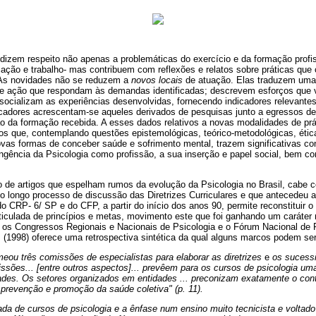
 dizem respeito não apenas a problemáticas do exercício e da formação profi
cação e trabalho- mas contribuem com reflexões e relatos sobre práticas que
 As novidades não se reduzem a
novos locais
de atuação. Elas traduzem uma
de ação que respondam às demandas identificadas; descrevem esforços que 
 socializam as experiências desenvolvidas, fornecendo indicadores relevantes
icadores acrescentam-se aqueles derivados de pesquisas junto a egressos de
o da formação recebida. A esses dados relativos a novas modalidades de prá
 que, contemplando questões epistemológicas, teórico-metodológicas, éticas
as formas de conceber saúde e sofrimento mental, trazem significativas con
gência da Psicologia como profissão, a sua inserção e papel social, bem c
de artigos que espelham rumos da evolução da Psicologia no Brasil, cabe 
no longo processo de discussão das Diretrizes Curriculares e que antecedeu 
o CRP- 6/ SP e do CFP, a partir do início dos anos 90, permite reconstituir 
rticulada de princípios e metas, movimento este que foi ganhando um caráte
a, os Congressos Regionais e Nacionais de Psicologia e o Fórum Nacional de 
(1998) oferece uma retrospectiva sintética da qual alguns marcos podem ser
ou três comissões de especialistas para elaborar as diretrizes
e
os sucess
ssões... [entre outros aspectos]... prevêem para os cursos de psicologia um
dades. Os setores organizados em entidades ... preconizam exatamente o con
a prevenção e promoção da saúde coletiva" (p. 11).
nada de cursos de psicologia e a ênfase num ensino muito tecnicista e voltado