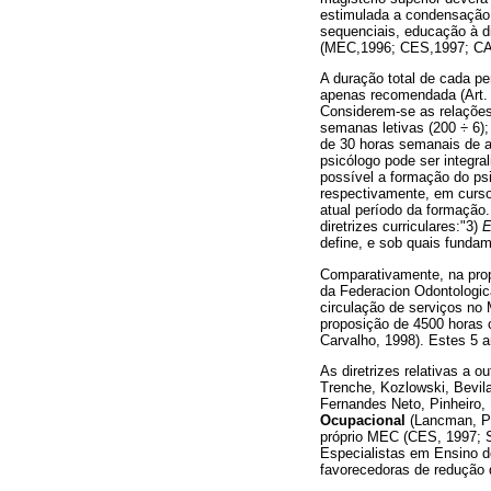
estimulada a condensação,
sequenciais, educação à d
(MEC,1996; CES,1997; CA
A duração total de cada p
apenas recomendada (Art. 3
Considerem-se as relações
semanas letivas (200 ÷ 6)
de 30 horas semanais de a
psicólogo pode ser integr
possível a formação do ps
respectivamente, em cursos
atual período da formação
diretrizes curriculares:"3)
E
define, e sob quais fundam
Comparativamente, na propo
da Federacion Odontologic
circulação de serviços no
proposição de 4500 horas 
Carvalho, 1998). Estes 5
As diretrizes relativas a o
Trenche, Kozlowski, Bevil
Fernandes Neto, Pinheiro, 
Ocupacional
(Lancman, Pe
próprio MEC (CES, 1997; 
Especialistas em Ensino de
favorecedoras de redução