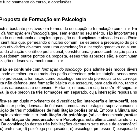
e funcionamento do curso, e conclusões.
 Proposta de Formação em Psicologia
ectos bastante positivos em termos de concepção e formulação curricular. Em
 da formação em Psicologia
que, sem entrar no seu mérito, são importantes po
ulado que extrapola a simples agregação de disciplinas e atividades acadêmic
científica que, permeando o núcleo comum, se estende à preparação do psic
, com atividades diversas para uma aproximação e inserção gradativa do alun
ivas da atuação científico-profissional, constitui uma grande contribuição par
uestionem outros pontos da proposta, esses três aspectos são, e continuam
zação e desenvolvimento curricular.
não se confunde
com
formação do psicólogo,
pois admite três modos divers
o pode escolher um ou mais dos perfis oferecidos pela instituição, sendo poss
o professor, a formação como psicólogo não sendo pré-requisito ou co-requi
uta
não
defende uma formação básica que assegure, para cada aluno, tanto o 
ícios da pesquisa e do ensino. Portanto, embora a redação do Art.4º sugira
va,
já que preconiza três formações em separado, cuja interseção repousa 
fica-se um duplo movimento de diversificação:
inter-perfis
e
intra-perfil,
esta
ção inter-perfis, derivada de ênfases curriculares e estágios supervisionados d
ituição de três modalidades de
habilitação profissional.
Embora a Minuta não 
empla exatamente isto:
habilitação do psicólogo
(só ele denominado
profiss
e
habilitação do pesquisador em Psicologia,
esta última constituindo um
. Da combinação destas três habilitações decorrem sete níveis de abrangênci
c) professor; d) psicólogo-pesquisador; e) psicólogo- professor; f) pesquisado