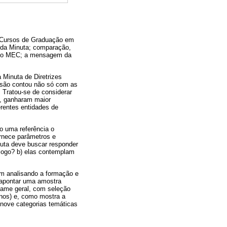
os Cursos de Graduação em
a da Minuta; comparação,
os do MEC; a mensagem da
 Minuta de Diretrizes
ssão contou não só com as
 Tratou-se de considerar
0, ganharam maior
erentes entidades de
o uma referência o
ornece parâmetros e
uta deve buscar responder
ólogo? b) elas contemplam
êm analisando a formação e
e apontar uma amostra
ame geral, com seleção
anos) e, como mostra a
 nove categorias temáticas