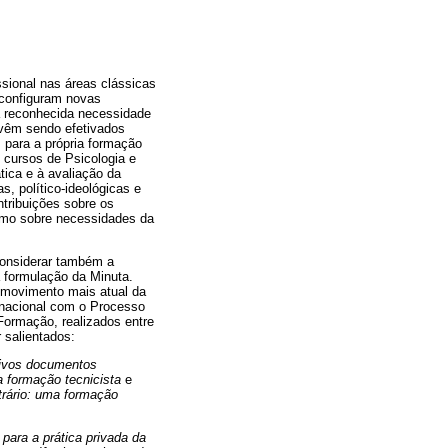
ssional nas áreas clássicas
 configuram novas
 reconhecida necessidade
vêm sendo efetivados
 para a própria formação
 cursos de Psicologia e
tica e à avaliação da
, político-ideológicas e
tribuições sobre os
omo sobre necessidades da
considerar também a
a formulação da Minuta.
o movimento mais atual da
r nacional com o Processo
Formação, realizados entre
 salientados:
ivos documentos
a formação tecnicista
e
trário: uma formação
 para a prática privada da