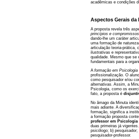
acadêmicas e condições d
Aspectos Gerais da
A proposta revela três asp
princípios e compromissos
dando-lhe um caráter artic
uma formação de natureza 
articulação teoria-prática
ilustrativas e representat
qualidade. Mesmo que se q
fundamentais para a organi
A
formação em Psicologia
profissionalização. O alun
como pesquisador e/ou com
alternativas. Assim, a Min
Psicologia, como os exerc
fato, a proposta é
disjunti
No âmago da Minuta identi
mais adiante. A diversifica
formação, significa a inst
a formação proposta cont
professor em Psicologia
duas primeiras já vigentes
psicólogo; b) pesquisador; 
pesquisador-professor.