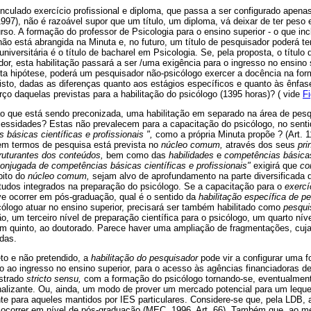
culado exercício profissional e diploma, que passa a ser configurado apen
997), não é razoável supor que um título, um diploma, vá deixar de ter pes
o. A formação do professor de Psicologia para o ensino superior - o que incl
ão está abrangida na Minuta e, no futuro, um título de pesquisador poderá t
niversitária é o título de bacharel em Psicologia. Se, pela proposta, o título d
or, esta habilitação passará a ser /uma exigência para o ingresso no ensino 
a hipótese, poderá um pesquisador não-psicólogo exercer a docência na fo
 isto, dadas as diferenças quanto aos estágios específicos e quanto às ênfase
o daquelas previstas para a habilitação do psicólogo (1395 horas)? ( vide
Fi
o que está sendo preconizada, uma habilitação em separado na área de pes
cessidades? Estas não prevalecem para a capacitação do psicólogo, no sent
básicas científicas e profissionais ",
como a própria Minuta propõe ? (Art. 11
m termos de pesquisa está prevista no
núcleo comum,
através dos seus
pri
ruturantes dos conteúdos,
bem como das
habilidades
e
competências básica
conjugada de competências básicas científicas e profissionais"
exigirá que
co
ito do
núcleo comum,
sejam alvo de aprofundamento na parte diversificada da
studos integrados na preparação do psicólogo. Se a capacitação para o
exercí
ve ocorrer em pós-graduação, qual é o sentido da
habilitação específica de p
cólogo atuar no ensino superior, precisará ser também habilitado como
pesqui
tão, um terceiro nível de preparação científica para o psicólogo, um quarto n
m quinto, ao doutorado. Parece haver uma ampliação de fragmentações, cuja
adas.
o e não pretendido, a
habilitação do pesquisador
pode vir a configurar uma 
nto ao ingresso no ensino superior, para o acesso às agências financiadoras
estrado
stricto sensu,
com a formação do psicólogo tornando-se, eventualment
alizante. Ou, ainda, um modo de prover um mercado potencial para um lequ
e para aqueles mantidos por IES particulares. Considere-se que, pela LDB, 
á ocorrer em nível de pós-graduação (MEC, 1996, Art. 66). Também que, ao