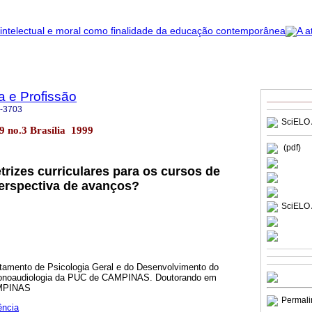
a e Profissão
-3703
SciELO 
.19 no.3 Brasília 1999
(pdf)
trizes curriculares para os cursos de
erspectiva de avanços?
SciELO 
artamento de Psicologia Geral e do Desenvolvimento do
e Fonoaudiologia da PUC de CAMPINAS. Doutorando em
AMPINAS
Permali
ência