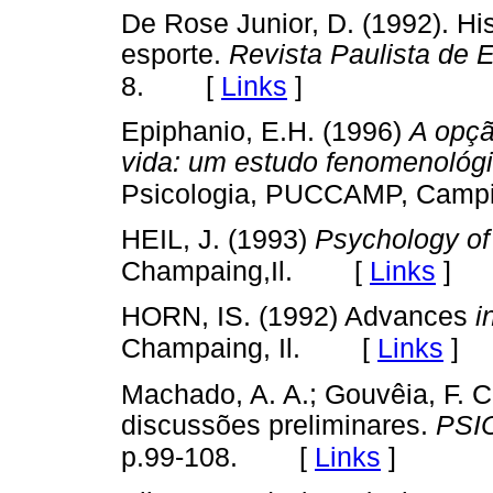
De Rose Junior, D. (1992). Hi
esporte.
Revista Paulista de 
[
Links
]
8.
Epiphanio, E.H. (1996)
A opçã
vida: um estudo fenomenológi
Psicologia, PUCCAMP, Campi
HEIL, J. (1993)
Psychology of 
[
Links
]
Champaing,Il.
HORN, IS. (1992) Advances
i
[
Links
]
Champaing, Il.
Machado, A. A.; Gouvêia, F. C
discussões preliminares.
PSI
[
Links
]
p.99-108.