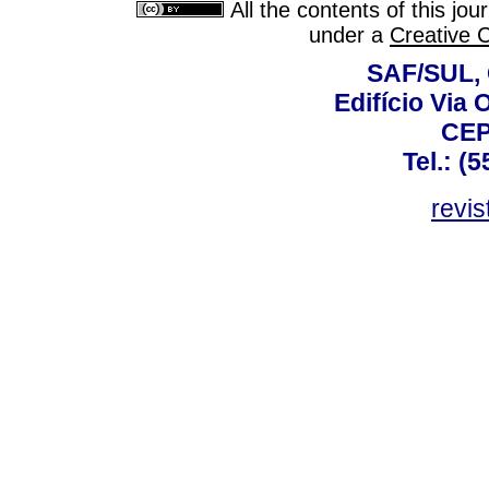
All the contents of this jo
under a
Creative 
SAF/SUL, 
Edifício Via 
CEP
Tel.: (
revis