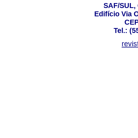
SAF/SUL, 
Edifício Via 
CEP
Tel.: (
revis