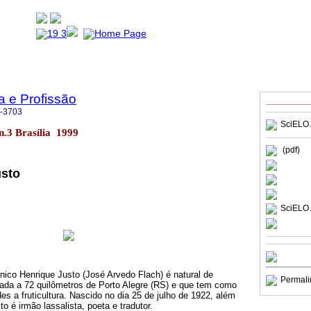
a e Profissão
-3703
SciELO 
9 n.3 Brasília 1999
(pdf)
usto
SciELO 
ínico Henrique Justo (José Arvedo Flach) é natural de
Permali
zada a 72 quilômetros de Porto Alegre (RS) e que tem como
es a fruticultura. Nascido no dia 25 de julho de 1922, além
o é irmão lassalista, poeta e tradutor.