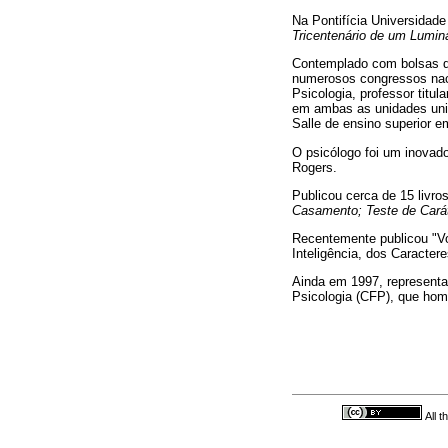
Na Pontifícia Universidad
Tricentenário de um Lumin
Contemplado com bolsas de
numerosos congressos naci
Psicologia, professor titu
em ambas as unidades univ
Salle de ensino superior 
O psicólogo foi um inovador
Rogers.
Publicou cerca de 15 livro
Casamento; Teste de Carát
Recentemente publicou "Vo
Inteligência, dos Caractere
Ainda em 1997, representan
Psicologia (CFP), que home
All 