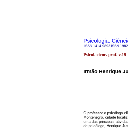
Psicologia: Ciênci
ISSN
1414-9893
ISSN
1982
Psicol. cienc. prof. v.1
Irmão Henrique J
O professor e psicólogo cl
Montenegro, cidade locali
uma das principais atividad
de psicólogo, Henrique Just