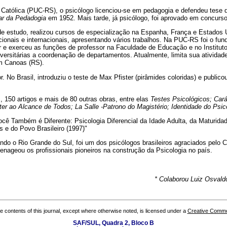
e Católica (PUC-RS), o psicólogo licenciou-se em pedagogia e defendeu tese 
ar da Pedadogia
em 1952. Mais tarde, já psicólogo, foi aprovado em concurso 
 estudo, realizou cursos de especialização na Espanha, França e Estados U
onais e internacionais, apresentando vários trabalhos. Na PUC-RS foi o fun
lar e exerceu as funções de professor na Faculdade de Educação e no Institut
ersitárias a coordenação de departamentos. Atualmente, limita sua atividad
em Canoas (RS).
. No Brasil, introduziu o teste de Max Pfister (pirâmides coloridas) e publicou
s, 150 artigos e mais de 80 outras obras, entre elas
Testes Psicológicos; Cará
er ao Alcance de Todos; La Salle -Patrono do Magistério; Identidade do Psic
cê Também é Diferente: Psicologia Diferencial da Idade Adulta, da Maturida
s e do Povo Brasileiro (1997)"
do o Rio Grande do Sul, foi um dos psicólogos brasileiros agraciados pelo 
nageou os profissionais pioneiros na construção da Psicologia no país.
* Colaborou Luiz Osvald
the contents of this journal, except where otherwise noted, is licensed under a
Creative Common
SAF/SUL, Quadra 2, Bloco B