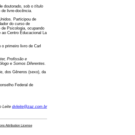
de doutorado, sob o
título
de livre-docência.
nidos. Participou de
dador do curso de
o de Psicologia, ocupando
e ao Centro Educacional La
 o primeiro livro de Carl
ter, Profissão e
ólogo
e
Somos Diferentes.
de, dos Gêneros (sexo), da
Conselho Federal de
o Leite
dvleite@zaz.com.br
s Attribution License