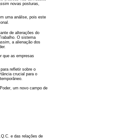
assim novas posturas,
em uma análise, pois este
nal.
ante de alterações do
 Trabalho. O sistema
assim, a alienação dos
der.
por que as empresas
ara refletir sobre o
ância crucial para o
ntemporâneo.
do Poder, um novo campo de
.Q.C. e das relações de