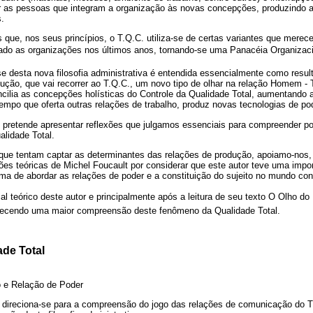
 as pessoas que integram a organização às novas concepções, produzindo 
.
que, nos seus princípios, o T.Q.C. utiliza-se de certas variantes que merec
do as organizações nos últimos anos, tornando-se uma Panacéia Organizacio
 desta nova filosofia administrativa é entendida essencialmente como result
dução, que vai recorrer ao T.Q.C., um novo tipo de olhar na relação Homem -
ncilia as concepções holísticas do Controle da Qualidade Total, aumentando 
empo que oferta outras relações de trabalho, produz novas tecnologias de po
go pretende apresentar reflexões que julgamos essenciais para compreender 
lidade Total.
que tentam captar as determinantes das relações de produção, apoiamo-nos, p
s teóricas de Michel Foucault por considerar que este autor teve uma import
a de abordar as relações de poder e a constituição do sujeito no mundo co
ial teórico deste autor e principalmente após a leitura de seu texto O Olho 
orecendo uma maior compreensão deste fenômeno da Qualidade Total.
de Total
 e Relação de Poder
e direciona-se para a compreensão do jogo das relações de comunicação do T