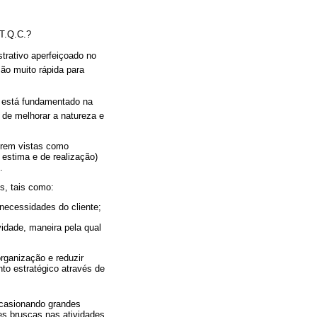
 T.Q.C.?
istrativo aperfeiçoado no
ão muito rápida para
 e está fundamentado na
 de melhorar a natureza e
erem vistas como
 estima e de realização)
.
s, tais como:
necessidades do cliente;
vidade, maneira pela qual
rganização e reduzir
to estratégico através de
ocasionando grandes
ões bruscas nas atividades