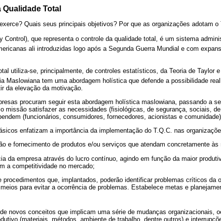
 Qualidade Total
xerce? Quais seus principais objetivos? Por que as organizações adotam o
ity Control), que representa o controle da qualidade total, é um sistema admin
americanas ali introduzidas logo após a Segunda Guerra Mundial e com expans
tal utiliza-se, principalmente, de controles estatísticos, da Teoria de Taylor
ria Maslowiana tem uma abordagem holística que defende a possibilidade real
ir da elevação da motivação.
presas procuram seguir esta abordagem holística maslowiana, passando a s
missão satisfazer as necessidades (fisiológicas, de segurança, sociais, de
endem (funcionários, consumidores, fornecedores, acionistas e comunidade)
básicos enfatizam a importância da implementação do T.Q.C. nas organizaçõe
ão e fornecimento de produtos e/ou serviços que atendam concretamente às 
cia da empresa através do lucro contínuo, agindo em função da maior produti
m a competitividade no mercado;
 procedimentos que, implantados, poderão identificar problemas críticos da o
meios para evitar a ocorrência de problemas. Estabelece metas e planejamen
 de novos conceitos que implicam uma série de mudanças organizacionais, 
dutivo (materiais, métodos, ambiente de trabalho, dentre outros) e interrupç