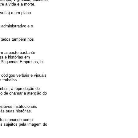
re a vida e a morte.
osofia) a um plano
administrativo e o
ustados também nos
um aspecto bastante
s e histórias em
e Pequenas Empresas, os
códigos verbais e visuais
 trabalho.
inhos, a reprodução de
é o de chamar a atenção do
itivos institucionais
às suas histórias.
 funcionando como
os sujeitos pela imagem do