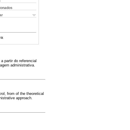
s
cionados
ar
nk
a partir do referencial
dagem administrativa.
ol, from of the theoretical
nistrative approach.