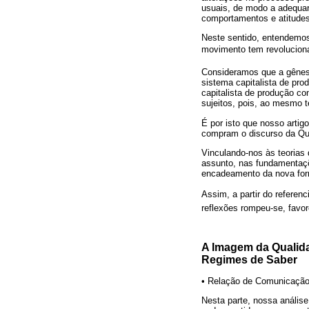
usuais, de modo a adequar
comportamentos e atitudes
Neste sentido, entendemos 
movimento tem revoluciona
Consideramos que a gênese
sistema capitalista de pro
capitalista de produção co
sujeitos, pois, ao mesmo t
É por isto que nosso arti
compram o discurso da Qua
Vinculando-nos às teorias 
assunto, nas fundamentaçõe
encadeamento da nova form
Assim, a partir do referenc
reflexões rompeu-se, fav
A Imagem da Qualida
Regimes de Saber
• Relação de Comunicação
Nesta parte, nossa anális