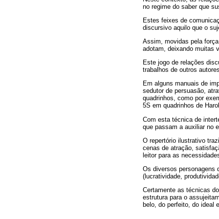
no regime do saber que sus
Estes feixes de comunicaçõ
discursivo aquilo que o suj
Assim, movidas pela força
adotam, deixando muitas ve
Este jogo de relações dis
trabalhos de outros autor
Em alguns manuais de imp
sedutor de persuasão, atr
quadrinhos, como por exe
5S em quadrinhos de Harold
Com esta técnica de inter
que passam a auxiliar no 
O repertório ilustrativo t
cenas de atração, satisfa
leitor para as necessidad
Os diversos personagens qu
(lucratividade, produtivid
Certamente as técnicas d
estrutura para o assujeit
belo, do perfeito, do ideal 