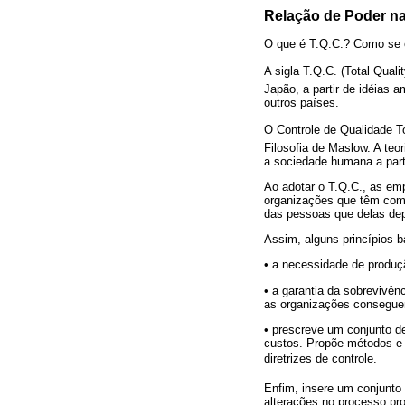
Relação de Poder na
O que é T.Q.C.? Como se e
A sigla T.Q.C. (Total Qual
Japão, a partir de idéias 
outros países.
O Controle de Qualidade To
Filosofia de Maslow. A teo
a sociedade humana a part
Ao adotar o T.Q.C., as em
organizações que têm como 
das pessoas que delas dep
Assim, alguns princípios 
• a necessidade de produç
• a garantia da sobrevivên
as organizações consegue
• prescreve um conjunto de
custos. Propõe métodos e 
diretrizes de controle.
Enfim, insere um conjunto
alterações no processo pro