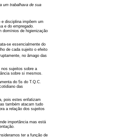
a um trabalhava de sua
o e disciplina impõem um
esa e do empregado.
m domínios de higienização
rata-se essencialmente do
ho de cada sujeito o efeito
erruptamente, no âmago das
 nos sujeitos sobre a
ilância sobre si mesmos.
amenta do 5s do T.Q.C.
cotidiano das
a, pois estes enfatizam
. Mas também atacam tudo
ra a relação dos sujeitos
ande importância mas está
entação.
nsideramos ter a função de