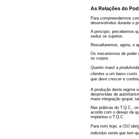
As Relações do Pod
Para compreendermos como
desenvolvidos durante o p
A princípio, percebemos 
seduz os sujeitos.
Ressaltaremos, agora, o ap
Os mecanismos de poder da
os corpos.
Quanto maior a produtivi
clientes a um baixo custo.
que deve crescer e continua
A produção deste regime e
desprovidas de autoritari
maior integração grupal, t
Nas práticas do T.Q.C., os
acordo com o desejo da qu
implantou o T.Q.C.
Para mim hoje, a ISO obr
indivíduo sente que tem qu