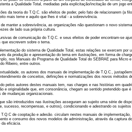
tenta a Qualidade Total, mediadas pela explicitação/incitação de um jogo ent
es da teoria do T.Q.C. são efeitos de poder, pelo fato de relacionarem (a fil
eito mais teme e aquilo que lhes é vital - a sobrevivência.
 de manter a sobrevivência, as organizações não questionam o novo sistema 
zes de lado sua própria cultura.
cursivas de comunicação do T.Q.C. e seus efeitos de poder encontram-se aj
es que escrevem sobre o tema.
lementação do sistema de Qualidade Total, estas relações se exercem por 
avés da produção e apresentação do tema em ilustrações, em forma de charge
mplo, nos Manuais do Programa de Qualidade Total do SEBRAE para Micro 
o Ribeiro, entre outros.
textualidade, os autores dos manuais de implementação de T.Q.C., justapõem 
entendimento de conceitos, definições e normatizações dos novos métodos de
razido pelos autores destes manuais tem, nas charges e nas histórias em quadr
ção e originalidade que, em consonância, chegam ao sentido pretendido que 
es de mudanças organizacionais.
e são introduzidos nas ilustrações asseguram ao sujeito uma série de dispos
ade, sucesso, recompensas, e outros), condicionando e adestrando os sujeitos 
o T.Q.C de cooptação e adesão. circulam nestes manuais de implementação,
amento e consumo dos novos modelos de administração, através da captura d
e da eficácia.