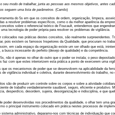
o seu modo de trabalhar, junta as pessoas aos mesmos objetivos, antes cad
ios seguem uma lista de parâmetros.
(Camilo)
rramenta do 5s em que os conceitos de ordem, organização, limpeza, assei
adas a resolver problemas específicos, como o da melhor aparência da empr
onceitos sobre o referencial teórico de Foucault, entendemos que engendra
ma tecnologia de poder própria para resolver os problemas de vigilância.
 colocados nas práticas destes conceitos, são realmente surpreendentes. T
har, pois existem os famosos Inspetores da Qualidade, que procuram no trabal
 assim, em cada espaço da organização existe um ser olhado que está, inint
 a busca incessante do perfeito (desejo de qualidade) e da competência.
5s, não é apenas no olhar do outro que o poder se instala; o peso depositado
os faz com que estes interiorizem esta prática a ponto de exercerem uma vig
 que os mecanismos de poder que se desenvolvem na aplicabilidade da ferr
de vigilância individual e coletiva, durante desenvolvimento do trabalho, no 
tos são de produzir um controle sobre os corpos e sobre a atividade cotidian
mbiente de trabalho verdadeiramente saudável, seguro, eficiente e produtivo
ia, desperdício, desordem, sujeira, desorganização e indisciplina, e que queb
de poder desenvolvidas nos procedimentos da qualidade, o olhar tem uma gr
smo o principal instrumento colocado em prática nestes processos de implem
 sistema administrativo, deparamo-nos com técnicas de individuação que co