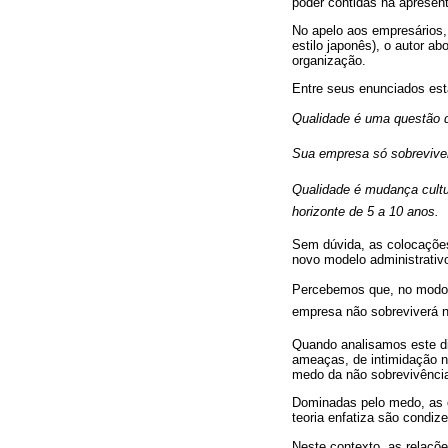
poder contidas na apresent
No apelo aos empresários, 
estilo japonês), o autor a
organização.
Entre seus enunciados est
Qualidade é uma questão d
Sua empresa só sobreviver
Qualidade é mudança cult
horizonte de 5 a 10 anos.
Sem dúvida, as colocações 
novo modelo administrativo
Percebemos que, no modo c
empresa não sobreviverá n
Quando analisamos este di
ameaças, de intimidação n
medo da não sobrevivência
Dominadas pelo medo, as o
teoria enfatiza são condi
Neste contexto, as relaçõe