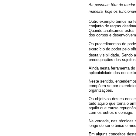
As pessoas têm de mudar 
maneira, hoje os funcionár
Outro exemplo temos na fe
conjunto de regras destin
Quando analisamos estes c
dos corpos e desenvolvem u
Os procedimentos de poder
exercício do poder pelo ol
desta visibilidade. Sendo
preocupações dos sujeitos,
Ainda nesta ferramenta do 
aplicabilidade dos conceit
Neste sentido, entendemos
compõem-se por exercícios 
organizações.
Os objetivos destes concei
tudo aquilo que torna o a
aquilo que causa repugnânc
com os outros e consigo.
Na verdade, nas técnicas 
longe de ser o único e me
Em alguns conceitos deste