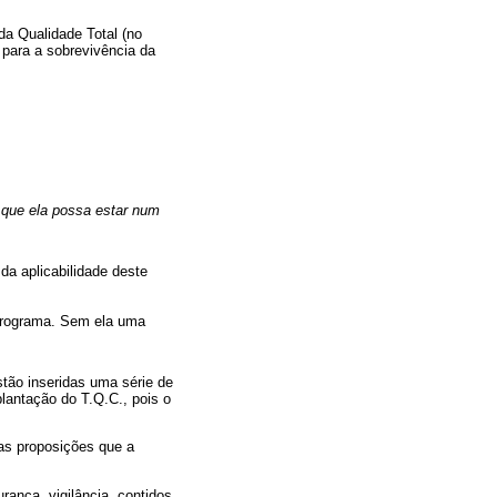
da Qualidade Total (no
 para a sobrevivência da
 que ela possa estar num
da aplicabilidade deste
programa. Sem ela uma
tão inseridas uma série de
antação do T.Q.C., pois o
as proposições que a
rança, vigilância, contidos