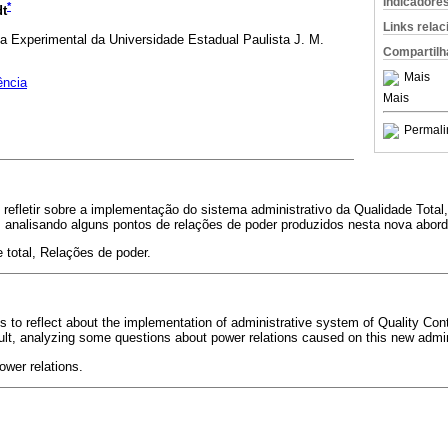
Indicadore
*
dt
Links rela
a Experimental da Universidade Estadual Paulista J. M.
Compartilh
Mais
ência
Mais
Permali
 refletir sobre a implementação do sistema administrativo da Qualidade Total, 
, analisando alguns pontos de relações de poder produzidos nesta nova abor
 total, Relações de poder.
is to reflect about the implementation of administrative system of Quality Contr
ault, analyzing some questions about power relations caused on this new admi
ower relations.