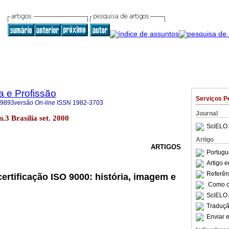
a e Profissão
Serviços P
-9893
versão On-line
ISSN
1982-3703
Journal
 n.3 Brasília set. 2000
SciELO 
Artigo
ARTIGOS
Portugu
Artigo 
Referên
certificação ISO 9000: história, imagem e
Como ci
SciELO 
Traduçã
Enviar e