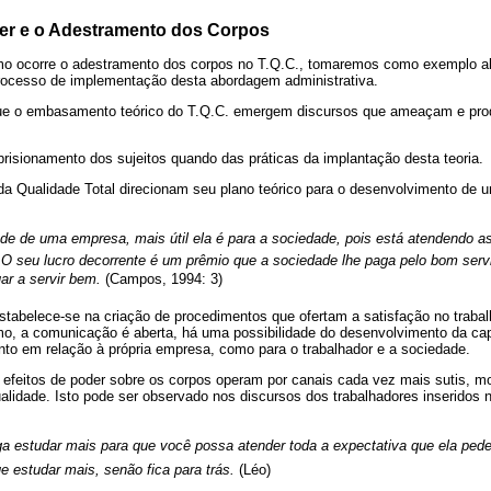
er e o Adestramento dos Corpos
 ocorre o adestramento dos corpos no T.Q.C., tomaremos como exemplo a
rocesso de implementação desta abordagem administrativa.
que o embasamento teórico do T.Q.C. emergem discursos que ameaçam e p
risionamento dos sujeitos quando das práticas da implantação desta teoria.
 Qualidade Total direcionam seu plano teórico para o desenvolvimento de 
dade de uma empresa, mais útil ela é para a sociedade, pois está atendendo 
 O seu lucro decorrente é um prêmio que a sociedade lhe paga pelo bom serv
r a servir bem.
(Campos, 1994: 3)
stabelece-se na criação de procedimentos que ofertam a satisfação no trabal
smo, a comunicação é aberta, há uma possibilidade do desenvolvimento da cap
anto em relação à própria empresa, como para o trabalhador e a sociedade.
 efeitos de poder sobre os corpos operam por canais cada vez mais sutis, m
alidade. Isto pode ser observado nos discursos dos trabalhadores inseridos
iga estudar mais para que você possa atender toda a expectativa que ela ped
e estudar mais, senão fica para trás.
(Léo)