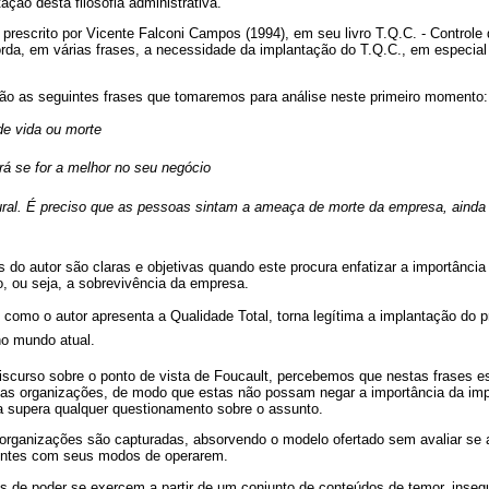
ação desta filosofia administrativa.
prescrito por Vicente Falconi Campos (1994), em seu livro T.Q.C. - Controle 
borda, em várias frases, a necessidade da implantação do T.Q.C., em especial
ão as seguintes frases que tomaremos para análise neste primeiro momento:
e vida ou morte
á se for a melhor no seu negócio
ural. É preciso que as pessoas sintam a ameaça de morte da empresa, ainda
do autor são claras e objetivas quando este procura enfatizar a importância 
, ou seja, a sobrevivência da empresa.
omo o autor apresenta a Qualidade Total, torna legítima a implantação do 
o mundo atual.
scurso sobre o ponto de vista de Foucault, percebemos que nestas frases es
as organizações, de modo que estas não possam negar a importância da impl
 supera qualquer questionamento sobre o assunto.
rganizações são capturadas, absorvendo o modelo ofertado sem avaliar se 
zentes com seus modos de operarem.
s de poder se exercem a partir de um conjunto de conteúdos de temor, insegu