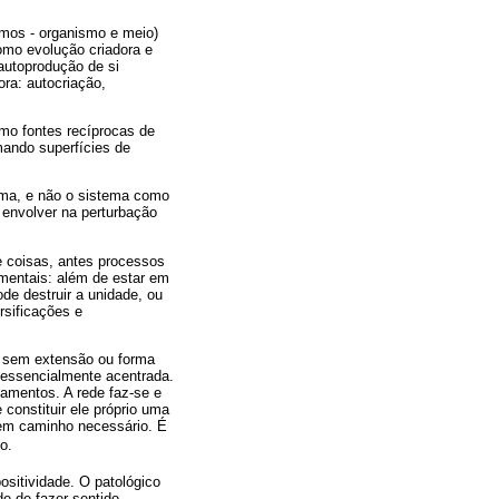
rmos - organismo e meio)
omo evolução criadora e
autoprodução de si
ra: autocriação,
mo fontes recíprocas de
mando superfícies de
ema, e não o sistema como
 envolver na perturbação
e coisas, antes processos
amentais: além de estar em
e destruir a unidade, ou
rsificações e
, sem extensão ou forma
 essencialmente acentrada.
amentos. A rede faz-se e
constituir ele próprio uma
nem caminho necessário. É
o.
ositividade. O patológico
e de fazer sentido.