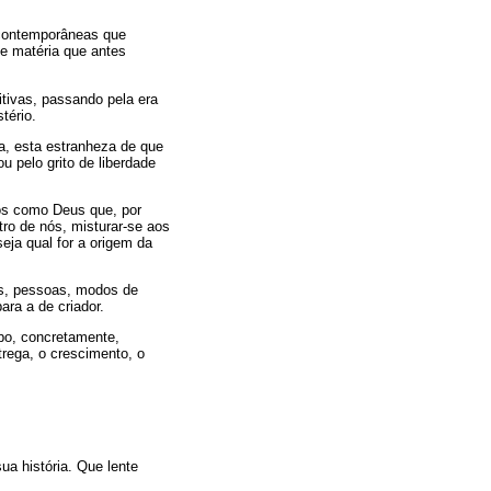
 contemporâneas que
 e matéria que antes
itivas, passando pela era
tério.
, esta estranheza de que
u pelo grito de liberdade
os como Deus que, por
ro de nós, misturar-se aos
eja qual for a origem da
cas, pessoas, modos de
ara a de criador.
rpo, concretamente,
trega, o crescimento, o
sua história. Que lente