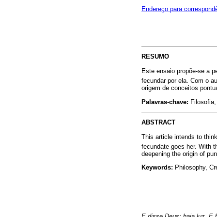
Endereço para correspond
RESUMO
Este ensaio propõe-se a pe
fecundar por ela. Com o aux
origem de conceitos pontua
Palavras-chave:
Filosofia,
ABSTRACT
This article intends to thin
fecundate goes her. With th
deepening the origin of pu
Keywords:
Philosophy, Cr
E disse Deus: haja luz. E 