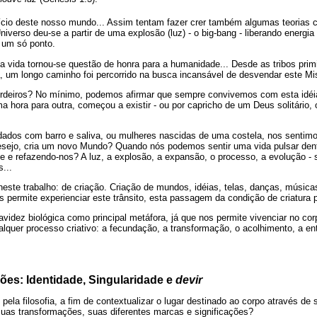
nício deste nosso mundo... Assim tentam fazer crer também algumas teorias
iverso deu-se a partir de uma explosão (luz) - o big-bang - liberando energia
um só ponto.
) da vida tornou-se questão de honra para a humanidade... Desde as tribos prim
ia, um longo caminho foi percorrido na busca incansável de desvendar este Mis
rdeiros? No mínimo, podemos afirmar que sempre convivemos com esta idéia
a hora para outra, começou a existir - ou por capricho de um Deus solitário, o
ados com barro e saliva, ou mulheres nascidas de uma costela, nos sentim
sejo, cria um novo Mundo? Quando nós podemos sentir uma vida pulsar dent
e e refazendo-nos? A luz, a explosão, a expansão, o processo, a evolução - s
s...
 neste trabalho: de criação. Criação de mundos, idéias, telas, danças, músi
s permite experienciar este trânsito, esta passagem da condição de criatura p
avidez biológica como principal metáfora, já que nos permite vivenciar no co
lquer processo criativo: a fecundação, a transformação, o acolhimento, a en
ões: Identidade, Singularidade e
devir
pela filosofia, a fim de contextualizar o lugar destinado ao corpo através de 
uas transformações, suas diferentes marcas e significações?