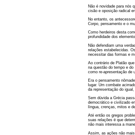
Não é novidade para nós qu
cisão e oposição radical e
No entanto, os antecessor
Corpo, pensamento e o mun
Como herdeiros desta corre
profundidade dos elementos
Não defendiam uma verdade
relações estabelecidas. O
necessitar das formas e mo
Ao contrário de Platão qu
na questão do tempo e do
como re-apresentação de 
Era o pensamento nômade 
lugar. Um combate acirrad
da representação do igual,
Sem dúvida a Grécia pass
democrático e civilizado 
língua, crenças, mitos e 
Até então os gregos probl
suas relações é que determ
não mais interessa a manei
Assim, as ações não mais s