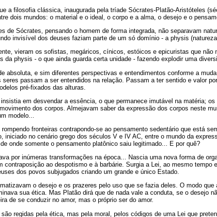
e a filosofia clássica, inaugurada pela tríade Sócrates-Platão-Aristóteles (s
ntre dois mundos: o material e o ideal, o corpo e a alma, o desejo e o pensam
es de Sócrates, pensando o homem de forma integrada, não separavam natur
do invisível dos deuses faziam parte de um só domínio - a physis (natureza
nte, vieram os sofistas, megáricos, cínicos, estóicos e epicuristas que não
 da physis - o que ainda guarda certa unidade - fazendo explodir uma divers
 absoluta, e sim diferentes perspectivas e entendimentos conforme a mudan
s seres passam a ser entendidos na relação. Passam a ter sentido e valor p
delos pré-fixados das alturas.
e insistia em desvendar a essência, o que permanece imutável na matéria; o
 movimento dos corpos. Almejavam saber da expressão dos corpos neste mun
um modelo...
rompendo fronteiras contrapondo-se ao pensamento sedentário que está se
o, iniciado no cenário grego dos séculos V e IV AC, entre o mundo da expres
 de onde somente o pensamento platônico saiu legitimado... E por quê?
ava por inúmeras transformações na época... Nascia uma nova forma de org
em contraposição ao despotismo e à barbárie. Surgia a Lei, ao mesmo tempo e
deuses dos povos subjugados criando um grande e único Estado.
ematizavam o desejo e os prazeres pelo uso que se fazia deles. O modo que
inava sua ética. Mas Platão dirá que de nada vale a conduta, se o desejo não
ra de se conduzir no amor, mas o próprio ser do amor.
ão regidas pela ética, mas pela moral, pelos códigos de uma Lei que pretend