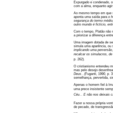
Expurgado e condenado, o 
com a alma, enquanto agir
Ao mesmo tempo em que ser
aponta uma saída para
o h
segurança do termo médio,
outro mundo é fictício, ent
Com o tempo, Platão não m
a priorizar a diferença ent
Uma imagem dotada de sem
simula uma aparência, ou 
implicando uma perversão, 
recalcar os simulacros, de 
p. 262).
O cristianismo entendeu m
mas pelo desejo desenfre
Deus
...(Fuganti, 1990, p
semelhança, pervertida, s
Apenas o homem fiel à Ima
uma prece insistente se
Céu... E não nos deixais c
Fazer a nossa própria von
de pecado, de transgressão.