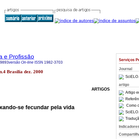
a e Profissão
Serviços P
-9893
versão On-line
ISSN
1982-3703
Journal
 n.4 Brasília dez. 2000
SciELO 
artigo
ARTIGOS
Artigo 
Referên
Como ci
xando-se fecundar pela vida
SciELO 
Traduçã
Indicadore
Compartilh