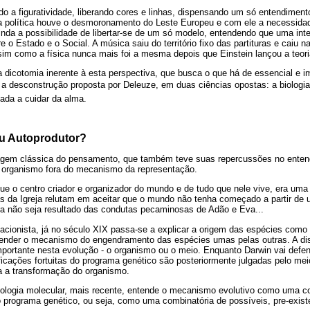
ado a figuratividade, liberando cores e linhas, dispensando um só entendiment
 política houve o desmoronamento do Leste Europeu e com ele a necessidad
 ainda a possibilidade de libertar-se de um só modelo, entendendo que uma inte
e o Estado e o Social. A música saiu do território fixo das partituras e caiu n
sim como a física nunca mais foi a mesma depois que Einstein lançou a teoria
dicotomia inerente à esta perspectiva, que busca o que há de essencial e i
 desconstrução proposta por Deleuze, em duas ciências opostas: a biologia,
ada a cuidar da alma.
u Autoprodutor?
gem clássica do pensamento, que também teve suas repercussões no entend
o organismo fora do mecanismo da representação.
que o centro criador e organizador do mundo e de tudo que nele vive, era um
s da Igreja relutam em aceitar que o mundo não tenha começado a partir de u
ra não seja resultado das condutas pecaminosas de Adão e Eva...
riacionista, já no século XIX passa-se a explicar a origem das espécies com
ender o mecanismo do engendramento das espécies umas pelas outras. A d
ortante nesta evolução - o organismo ou o meio. Enquanto Darwin vai defend
icações fortuitas do programa genético são posteriormente julgadas pelo mei
na a transformação do organismo.
ologia molecular, mais recente, entende o mecanismo evolutivo como uma co
rograma genético, ou seja, como uma combinatória de possíveis, pre-existe