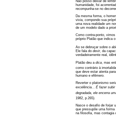
Não posso deixar de lembra
humanidade, foi acorrenta
recompunha-se no decorrer
Da mesma forma, o homem f
vivia, compondo sua própria
uma nova realidade um nov
de um modelo dado a priori
Como contra-ponto, vimos 
próprio Platão que indica o
Ao se debruçar sobre o ab
Ele fala do
devir
, da capac
verdadeiramente real, idê
Platão deu a
dica
, mas ent
como contrário à imortalid
que deve estar atenta par
humano e efêmero.
Reverter o platonismo ser
excelência...
É fazer subi
degradada, ele encerra uma
1982, p.265).
Nasce o desafio de forja
que pressupõe uma forma à
na filosofia, mas contagia 