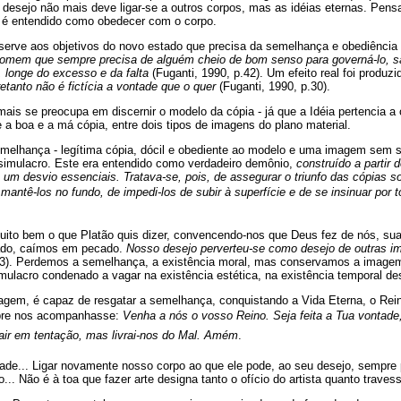
desejo não mais deve ligar-se a outros corpos, mas as idéias eternas. Pens
 é entendido como obedecer com o corpo.
ve aos objetivos do novo estado que precisa da semelhança e obediência d
omem que sempre precisa de alguém cheio de bom senso para governá-lo, sal
 longe do excesso e da falta
(Fuganti, 1990, p.42). Um efeito real foi produz
retanto não é fictícia a vontade que o quer
(Fuganti, 1990, p.30).
ais se preocupa em discernir o modelo da cópia - já que a Idéia pertencia a
re a boa e a má cópia, entre dois tipos de imagens do plano material.
elhança - legítima cópia, dócil e obediente ao modelo e uma imagem sem 
simulacro. Este era entendido como verdadeiro demônio,
construído a partir 
um desvio essenciais. Tratava-se, pois, de assegurar o triunfo das cópias s
mantê-los no fundo, de impedi-los de subir à superfície e de se insinuar por 
uito bem o que Platão quis dizer, convencendo-nos que Deus fez de nós, s
ado, caímos em pecado.
Nosso desejo perverteu-se como desejo de outras 
. 33). Perdemos a semelhança, a existência moral, mas conservamos a image
imulacro condenado a vagar na existência estética, na existência temporal d
gem, é capaz de resgatar a semelhança, conquistando a Vida Eterna, o Rei
mpre nos acompanhasse:
Venha a nós o vosso Reino. Seja feita a Tua vontad
air em tentação, mas livrai-nos do Mal. Amém
.
tade... Ligar novamente nosso corpo ao que ele pode, ao seu desejo, sempre
.. Não é à toa que fazer arte designa tanto o ofício do artista quanto traves