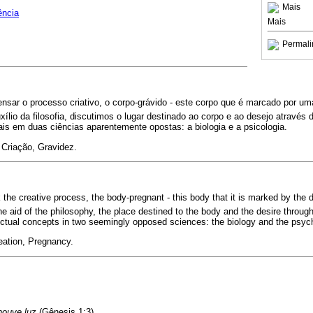
Mais
ência
Mais
Permali
nsar o processo criativo, o corpo-grávido - este corpo que é marcado por um
ílio da filosofia, discutimos o lugar destinado ao corpo e ao desejo através 
is em duas ciências aparentemente opostas: a biologia e a psicologia.
 Criação, Gravidez.
k the creative process, the body-pregnant - this body that it is marked by the d
e aid of the philosophy, the place destined to the body and the desire throug
nctual concepts in two seemingly opposed sciences: the biology and the psyc
eation, Pregnancy.
houve luz
(Gênesis 1:3).