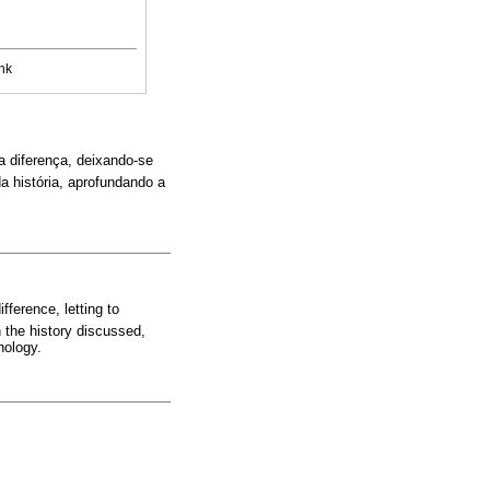
nk
a diferença, deixando-se
da história, aprofundando a
ifference, letting to
h the history discussed,
hology.