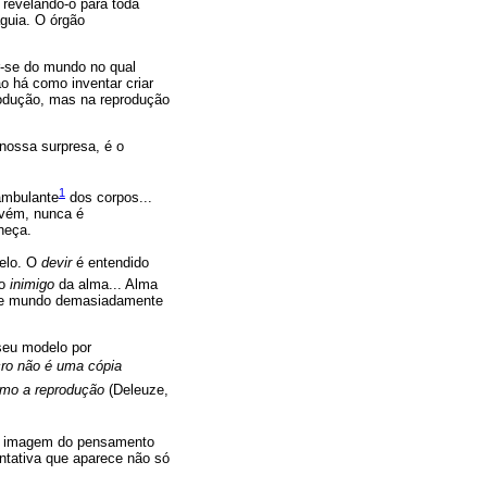
 revelando-o para toda
guia. O órgão
r-se do mundo no qual
ão há como inventar criar
rodução, mas na reprodução
nossa surpresa, é o
1
ambulante
dos corpos...
evém, nunca é
neça.
delo. O
devir
é entendido
ro
inimigo
da alma... Alma
este mundo demasiadamente
seu modelo por
acro não é uma cópia
omo a reprodução
(Deleuze,
a imagem do pensamento
ntativa que aparece não só