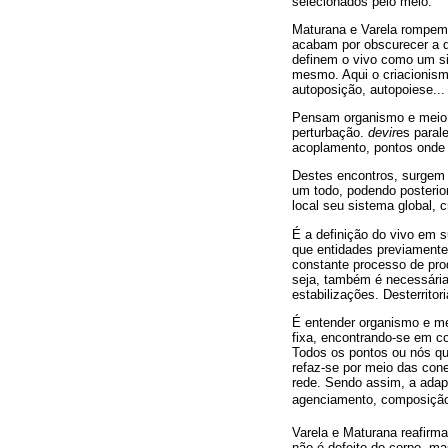
selecionados pelo meio.
Maturana e Varela rompem 
acabam por obscurecer a q
definem o vivo como um si
mesmo. Aqui o criacionismo
autoposição, autopoiese...
Pensam organismo e meio c
perturbação.
devir
es paral
acoplamento, pontos onde
Destes encontros, surgem
um todo, podendo posterio
local seu sistema global, 
É a definição do vivo em 
que entidades previamente 
constante processo de pro
seja, também é necessári
estabilizações. Desterritori
É entender organismo e me
fixa, encontrando-se em c
Todos os pontos ou nós qu
refaz-se por meio das cone
rede. Sendo assim, a adap
agenciamento, composição 
Varela e Maturana reafirma
não é defeito do corpo, m