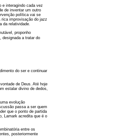
o e interagindo cada vez
e de inventar um outro
rvenção política vai se
a rica improvisação do jazz
 da relatividade.
mutável, proponho
 designada a tratar do
imento do ser e continuar
a vontade de Deus. Até hoje
m estalar divino de dedos,
o uma evolução
iscussão passa a ser quem
er que o ponto de partida
o, Lamark acredita que é o
mbinatória entre os
ntes, posteriormente