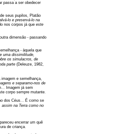
ar passa a ser obedecer
e seus pupilos, Platão
vá-lo e preservá-lo na
ido nos corpos já que
este
 outra dimensão - passando
semelhança - àquela que
de uma dissimilitude,
obre os simulacros, de
toda parte
(Deleuze, 1982,
ua imagem e semelhança,
imagens e separamo-nos de
m... Imagem já sem
este corpo sempre mutante.
no dos Céus... É como se
e, assim na Terra como no
 pareceu encerrar um quê
sura de criança.