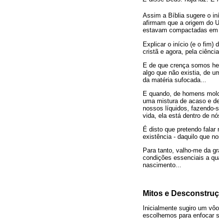
Assim a Bíblia sugere o i
afirmam que a origem do Un
estavam compactadas em 
Explicar o início (e o fim
cristã e agora, pela ciênc
E de que crença somos he
algo que não existia, de um
da matéria sufocada...
E quando, de homens mold
uma mistura de acaso e de
nossos líquidos, fazendo-s
vida, ela está dentro de nó
É disto que pretendo falar
existência - daquilo que no
Para tanto, valho-me da gr
condições essenciais a qua
nascimento...
Mitos e Desconstruç
Inicialmente sugiro um vôo 
escolhemos para enfocar s