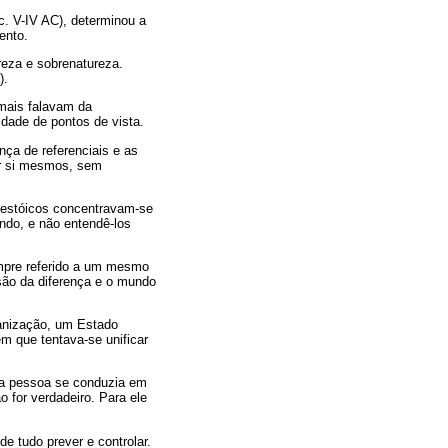
éc. V-IV AC), determinou a
ento.
eza e sobrenatureza.
).
 mais falavam da
idade de pontos de vista.
ça de referenciais e as
or si mesmos, sem
s estóicos concentravam-se
do, e não entendê-los
mpre referido a um mesmo
são da diferença e o mundo
anização, um Estado
m que tentava-se unificar
 a pessoa se conduzia em
 for verdadeiro. Para ele
e tudo prever e controlar.