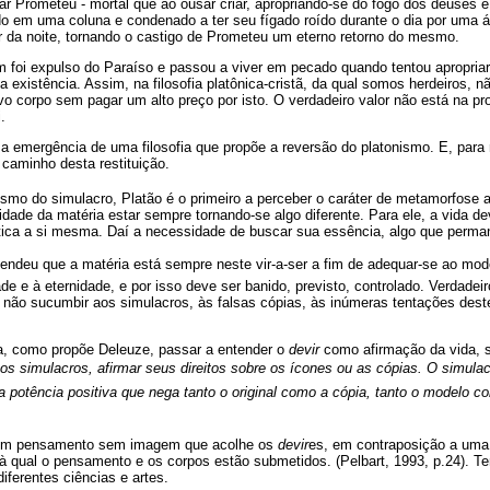
r Prometeu - mortal que ao ousar criar, apropriando-se do fogo dos deuses e
do em uma coluna e condenado a ter seu fígado roído durante o dia por uma á
 da noite, tornando o castigo de Prometeu um eterno retorno do mesmo.
oi expulso do Paraíso e passou a viver em pecado quando tentou apropria
 existência. Assim, na filosofia platônica-cristã, da qual somos herdeiros, n
o corpo sem pagar um alto preço por isto. O verdadeiro valor não está na p
.
a emergência de uma filosofia que propõe a reversão do platonismo. E, para 
 caminho desta restituição.
ismo do simulacro, Platão é o primeiro a perceber o caráter de metamorfose 
idade da matéria estar sempre tornando-se algo diferente. Para ele, a vida d
ntica a si mesma. Daí a necessidade de buscar sua essência, algo que perma
endeu que a matéria está sempre neste vir-a-ser a fim de adequar-se ao mo
ade e à eternidade, e por isso deve ser banido, previsto, controlado. Verdadei
a não sucumbir aos simulacros, às falsas cópias, às inúmeras tentações d
ia, como propõe Deleuze, passar a entender o
devir
como afirmação da vida, 
r os simulacros, afirmar seus direitos sobre os ícones ou as cópias. O simul
 potência positiva que nega tanto o original como a cópia, tanto o modelo c
r um pensamento sem imagem que acolhe os
devir
es, em contraposição a um
 qual o pensamento e os corpos estão submetidos. (Pelbart, 1993, p.24). Te
diferentes ciências e artes.