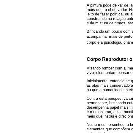
A pintura pôde deixar de l
mais com o observador. Na
jeito de fazer política, ou
construindo na relação entr
e da mistura de ritmos, as
Brincando um pouco com a 
acompanhar mais de perto a
corpo e a psicologia, cham
Corpo Reprodutor o
Visando romper com a ima
vivo, eles tentam pensar 
Inicialmente, entendia-se 
as alas mais conservadora
ou que a humanidade intei
Contra esta perspectiva c
permanente, buscando ent
desempenha papel mais imp
é o organismo, cujas modif
meio que instrui e direcio
Neste mesmo sentido, a bi
elementos que compõem o p