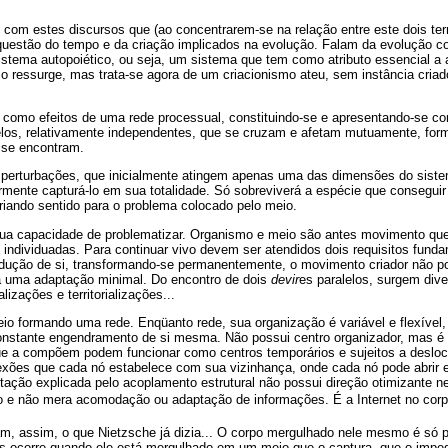
com estes discursos que (ao concentrarem-se na relação entre este dois te
uestão do tempo e da criação implicados na evolução. Falam da evolução c
stema autopoiético, ou seja, um sistema que tem como atributo essencial a 
 ressurge, mas trata-se agora de um criacionismo ateu, sem instância criado
omo efeitos de uma rede processual, constituindo-se e apresentando-se co
elos, relativamente independentes, que se cruzam e afetam mutuamente, for
 se encontram.
 perturbações, que inicialmente atingem apenas uma das dimensões do sist
rmente capturá-lo em sua totalidade. Só sobreviverá a espécie que conseguir
criando sentido para o problema colocado pelo meio.
sua capacidade de problematizar. Organismo e meio são antes movimento qu
individuadas. Para continuar vivo devem ser atendidos dois requisitos fund
dução de si, transformando-se permanentemente, o movimento criador não pod
a uma adaptação minimal. Do encontro de dois
devir
es paralelos, surgem dive
alizações e territorializações...
io formando uma rede. Enqüanto rede, sua organização é variável e flexível
onstante engendramento de si mesma. Não possui centro organizador, mas é
e a compõem podem funcionar como centros temporários e sujeitos a desloc
xões que cada nó estabelece com sua vizinhança, onde cada nó pode abrir e 
tação explicada pelo acoplamento estrutural não possui direção otimizante 
e não mera acomodação ou adaptação de informações. É a Internet no corp
m, assim, o que Nietzsche já dizia... O corpo mergulhado nele mesmo é só p
as ocorre quando ele está mergulhado em um meio que o captura, que o imped