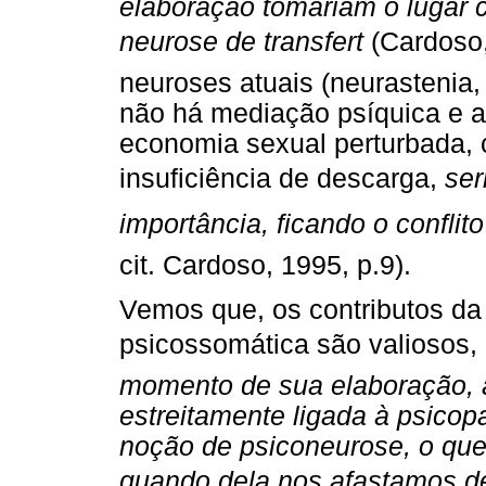
elaboração tomariam o lugar c
neurose de transfert
(Cardoso,
neuroses atuais (neurastenia,
não há mediação psíquica e a 
economia sexual perturbada,
insuficiência de descarga,
se
importância, ficando o conflito
cit. Cardoso, 1995, p.9).
Vemos que, os contributos da 
psicossomática são valiosos
momento de sua elaboração, 
estreitamente ligada à psicop
noção de psiconeurose, o qu
quando dela nos afastamos de