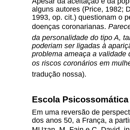
Apesar da aceitação e da popu
alguns autores (Price, 1982; D
1993, op. cit.) questionam o p
doenças coronarianas.
Parec
da personalidade do tipo A, t
poderiam ser ligadas à apari
problema ameaça a validade do
os riscos coronários em mulhe
tradução nossa).
Escola Psicossomática 
Em uma reversão de perspecti
dos anos 50, a França, a part
MUzan, M. Fain e C. David, i