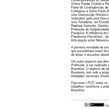
Contemporâneas do Desejo;
Vitoria Pardal Civiletti 
Parte de Contingências de
Cortegoso e Sílvio Paulo B
uma Intersecção Histórica"
Subsídios para uma Discus
uma Torradeira: um Estudo
Raphael Zaremba, Daniela 
Produção de Subjetividade
Pesquisa: A Influência do
Plataforma Petrolífera", 
Articulação entre Natureza
A primeira novidade da rev
que possibilitará maior fl
de áreas e assuntos aborda
Um outro aspecto que deve
Profissão, a ser realizad
Brasileira. O objetivo de 
Brasileira, tem sido a prop
entidades nacionais visand
Para este I PCP, todos os
trabalhos científicos e pr
Brasileira.
Tod