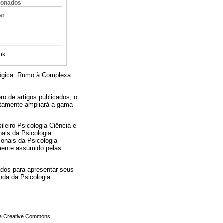
cionados
ar
nk
ológica: Rumo à Complexa
o de artigos publicados, o
ertamente ampliará a gama
leiro Psicologia Ciência e
nais da Psicologia
ionais da Psicologia
almente assumido pelas
ados para apresentar seus
enda da Psicologia
a Creative Commons