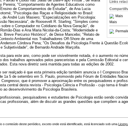
 Paixão e Libido nas Salas de Bate-Papo Virtual", de Maria
Links rela
e Ray Pereira; "Comportamento de Agentes Educativos como
 Ensino de Comportamentos de Estudar", de Ana Lucia
Compartilh
otomé; "Psicologia das Raças e Religiosidade no Brasil:
Mais
, de André Luis Masiero; "Especializações em Psicologia:
são Necessária", de Roosevelt R. Starling; "Simples como
Mais
 sobre o Computador no Cotidiano da Nova Geração", de
Romão-Dias e Ana Maria Nicolai-da-Costa; "Modernidade e
Permali
s: Breve Percurso Histórico", de Deise Mancebo; "Relato de
 Contexto Ambiental nos Trabalhadores Off-Shore de uma
de Anderson Córdova Pena; "Os Desafios da Psicologia Frente à Questão Ec
 e Subjetividade", de Bernardo Andrade Marçolla.
ista para este ano, como pode ser visivelmente notada, é o aumento no númer
uxo dos trabalhos aprovados pelos pareceristas e pela Comissão Editorial e c
dos. Esta nova diretriz será mantida para todas as edições de 2002.
 ser realçado é que esta primeira edição também anuncia o I Congresso Brasi
o de 1a 5 de setembro em S. Paulo, promovido pelo Fórum de Entidades Nacio
tal Congresso, que é promover a aproximação entre os pesquisadores e profiss
osta central desta revista - Psicologia Ciência e Profissão - cujo tema é fin
o ao desenvolvimento da Psicologia Brasileira.
 profissionais, pesquisadores e estudantes de Psicologia estão sendo convid
áticas profissionais, além de discutir as grandes questões que compõem a ag
o o conteúdo deste periódico, exceto onde está identificado, está licenciado sob uma
Licenç