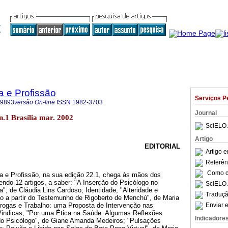
a e Profissão
Serviços P
-9893
versão On-line
ISSN
1982-3703
Journal
2 n.1 Brasília mar. 2002
SciELO 
Artigo
EDITORIAL
Artigo 
Referên
Como ci
ia e Profissão, na sua edição 22.1, chega às mãos dos
tendo 12 artigos, a saber: "A Inserção do Psicólogo no
SciELO 
, de Cláudia Lins Cardoso; Identidade, "Alteridade e
Traduçã
o a partir do Testemunho de Rigoberto de Menchú", de Maria
Enviar e
ogas e Trabalho: uma Proposta de Intervenção nas
Vindicas; "Por uma Ética na Saúde: Algumas Reflexões
Indicadore
do Psicólogo", de Giane Amanda Medeiros; "Pulsações