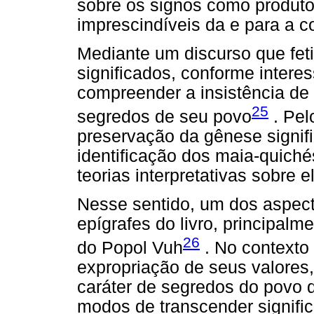
sobre os signos como produto
imprescindíveis da e para a c
Mediante um discurso que fet
significados, conforme interes
compreender a insistência de
25
segredos de seu povo
. Pel
preservação da gênese signific
identificação dos maia-quiché
teorias interpretativas sobre e
Nesse sentido, um dos aspec
epígrafes do livro, principalm
26
do Popol Vuh
. No contexto
expropriação de seus valores
caráter de segredos do povo
modos de transcender significa