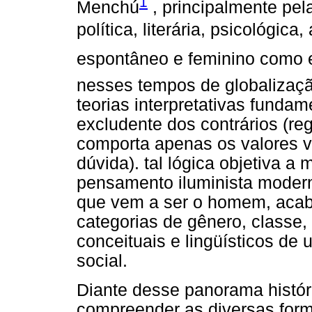
1
Menchú
, principalmente pel
política, literária, psicológica,
espontâneo e feminino como
nesses tempos de globalização
teorias interpretativas funda
excludente dos contrários (re
comporta apenas os valores v
dúvida). tal lógica objetiva 
pensamento iluminista modern
que vem a ser o homem, acaba
categorias de gênero, classe, r
conceituais e lingüísticos de
social.
Diante desse panorama histór
compreender as diversas forma