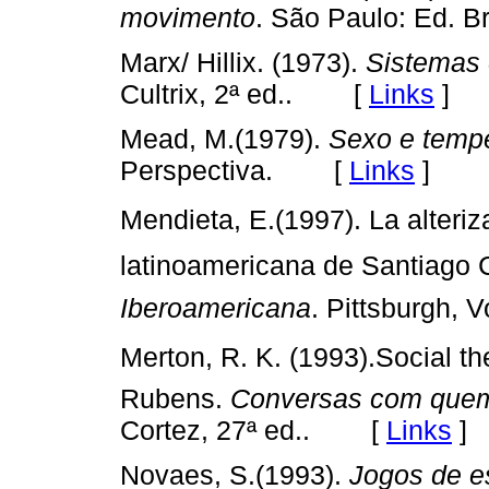
movimento
. São Paulo: Ed. Br
Marx/ Hillix. (1973).
Sistemas 
[
Links
]
Cultrix, 2ª ed..
Mead, M.(1979).
Sexo e temp
[
Links
]
Perspectiva.
Mendieta, E.(1997). La alteriz
latinoamericana de Santiago 
Iberoamericana
. Pittsburgh, V
Merton, R. K. (1993).Social th
Rubens.
Conversas com quem
[
Links
]
Cortez, 27ª ed..
Novaes, S.(1993).
Jogos de e