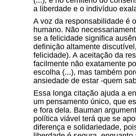
(...); é no cemitério do conse
a liberdade e o indivíduo exal
A voz da responsabilidade é o
humano. Não necessariamente,
se a felicidade significa ausê
definição altamente discutíve
felicidade). A aceitação da r
facilmente não exatamente por
escolha (...), mas também po
ansiedade de estar -quem sab
Essa longa citação ajuda a e
um pensamento único, que es
e fora dela. Bauman argumen
política viável terá que se apo
diferença e solidariedade, po
liberdade é segura, enquanto a