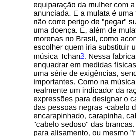
equiparação da mulher com a
anunciada. E a mulata é uma 
não corre perigo de "pegar" 
uma doença. E, além de mulat
morenas no Brasil, como acon
escolher quem iria substituir
3
música Tchan
. Nessa fabric
enquadrar em medidas físicas
uma série de exigências, sen
importantes. Como na música, 
realmente um indicador da ra
expressões para designar o c
das pessoas negras -cabelo d
encarapinhado, carapinha, ca
"cabelo sedoso" das brancas. 
para alisamento, ou mesmo "r