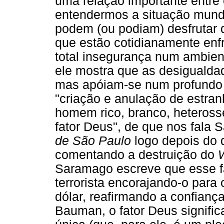
uma relação importante entre 
entendermos a situação mundi
podem (ou podiam) desfrutar
que estão cotidianamente enf
total insegurança num ambient
ele mostra que as desiguald
mas apóiam-se num profundo 
"criação e anulação de estranh
homem rico, branco, heterosse
fator Deus", de que nos fala
de São Paulo
logo depois do 
comentando a destruição do
Saramago escreve que esse fa
terrorista encorajando-o para
dólar, reafirmando a confian
Bauman, o fator Deus signifi