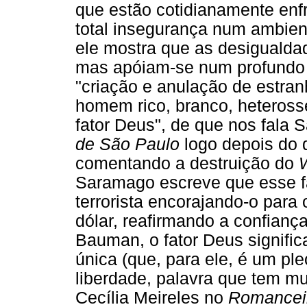
que estão cotidianamente enf
total insegurança num ambient
ele mostra que as desiguald
mas apóiam-se num profundo 
"criação e anulação de estranh
homem rico, branco, heterosse
fator Deus", de que nos fala
de São Paulo
logo depois do 
comentando a destruição do
Saramago escreve que esse fa
terrorista encorajando-o para
dólar, reafirmando a confian
Bauman, o fator Deus signifi
única (que, para ele, é um pl
liberdade, palavra que tem mu
Cecília Meireles no
Romanceir