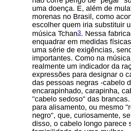
não corre perigo de "pegar" 
uma doença. E, além de mulat
morenas no Brasil, como acon
escolher quem iria substituir
3
música Tchan
. Nessa fabric
enquadrar em medidas físicas
uma série de exigências, sen
importantes. Como na música, 
realmente um indicador da ra
expressões para designar o c
das pessoas negras -cabelo d
encarapinhado, carapinha, ca
"cabelo sedoso" das brancas. 
para alisamento, ou mesmo "r
negro", que, curiosamente, s
disso, o cabelo longo parece 