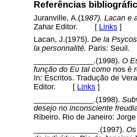
Referências bibliográfi
Juranville, A.(1
987). Lacan e a
[
Links
]
Zahar Editor.
Lacan, J.(1975).
De la Psycos
la personnalité.
Paris: Seuil.
______________.(1998).
O Es
função do Eu tal como
nos é
In: Escritos. Tradução de Vera
[
Links
]
Editor.
______________.(1998).
Subv
desejo no inconsciente freudi
Ribeiro. Rio de Janeiro: Jorge
_______________.(1997).
Os