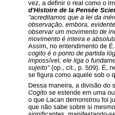
vez, a definir o real como o 
d'Histoire de Ia Pensée Scie
"acreditamos que a lei da inér
observação, embora, evident
observar um movimento de inér
movimento é inteira e absolu
Assim, no entendimento de É
cogito é o ponto de partida ló
impossível, ele liga o fundam
sujeito"
(op., cit., p. 509). É,
se figura como aquele sob o q
Dessa maneira, a divisão do s
Cogito
se estende em uma outr
o que Lacan demonstrou foi j
que não sabe sobre si mesmo
significantes, manifestando-se