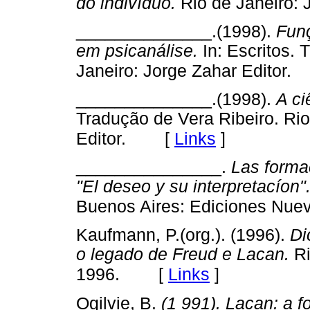
do indivíduo.
Rio de Janeiro: J
______________.(1998).
Fun
em psicanálise.
In: Escritos. 
Janeiro: Jorge Zahar Editor.
______________.(1998).
A ci
Tradução de Vera Ribeiro. Rio
[
Links
]
Editor.
_______________.
Las forma
"El deseo y su interpretacíon"
Buenos Aires: Ediciones Nuev
Kaufmann, P.(org.). (1996).
Di
o legado de Freud e Lacan.
Ri
[
Links
]
1996.
Ogilvie, B.
(1 991). Lacan: a f