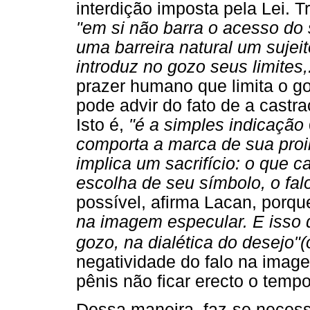
interdição imposta pela Lei. Tr
"em si não barra o acesso do 
uma barreira natural um sujeit
introduz no gozo seus limites,.
prazer humano que limita o g
pode advir do fato de a castra
Isto é,
"é a simples indicação
comporta a marca de sua proib
implica um sacrifício: o que
escolha de seu símbolo, o fal
possível, afirma Lacan, porqu
na imagem especular. E isso q
gozo, na dialética do desejo"(
negatividade do falo na image
pênis não ficar erecto o tempo
Dessa maneira, faz-se necessár