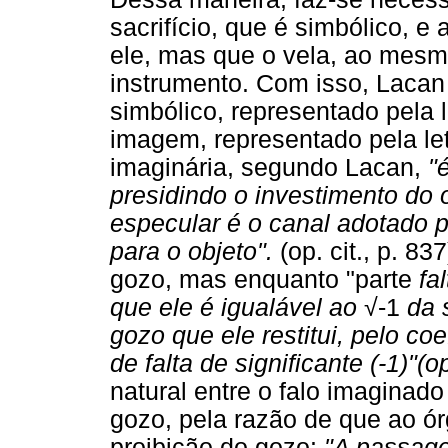
sacrifício, que é simbólico, e
ele, mas que o vela, ao mes
instrumento. Com isso, Lacan 
simbólico, representado pela l
imagem, representado pela let
imaginária, segundo Lacan,
"
presidindo o investimento do 
especular é o canal adotado p
para o objeto".
(op. cit., p. 83
gozo, mas enquanto "parte
fa
que ele é igualável ao
√
-1
da 
gozo que ele restitui, pelo co
de falta de significante (-1)"(o
natural entre o falo imaginado
gozo, pela razão de que ao órg
proibição do gozo:
"A passag