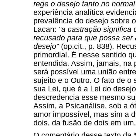
rege o desejo tanto no norma
experiência analítica evidenci
prevalência do desejo sobre o
Lacan:
"a castração significa
recusado para que possa ser a
desejo"
(op.cit., p. 838). Recu
primordial. É nesse sentido q
entendida. Assim, jamais, na 
será possível uma união entre
sujeito e o Outro. O fato de o 
sua Lei, que é a Lei do desej
descredencia esse mesmo suje
Assim, a Psicanálise, sob a ó
amor impossível, mas sim a da
dois, da fusão de dois em um.
O comentário desse texto da