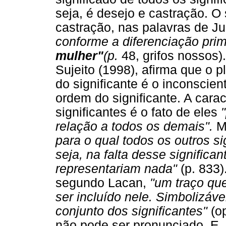
seja, é desejo e castração. O
castração, nas palavras de Ju
conforme a diferenciação pri
mulher"
(p.
48, grifos nossos)
Sujeito (1998), afirma que o 
do significante é o inconscien
ordem do significante. A carac
significantes é o fato de eles
relação a todos os demais".
Ma
para o qual todos os outros si
seja, na falta desse significa
representariam nada"
(p. 833)
segundo Lacan,
"um traço que
ser incluído nele. Simbolizáve
conjunto dos significantes"
(op
não pode ser pronunciado. E,