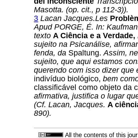
del inconsciente
Transcripció
Masotta. (op. cit., p 112-3)).
3
Lacan Jacques.Les
Problèm
Apud PORGE, É. In: Kaufmann, P
texto
A Ciência e a Verdade,
sujeito na Psicanálise, afirma
fenda, da
Spaltung.
Assim, ne
sujeito, que aqui estamos cons
querendo com isso dizer que e
indivíduo biológico,
bem como
classificável como objeto da
afirmativa, justifica o lugar 
(Cf. Lacan, Jacques.
A ciênci
890).
All the contents of this jo