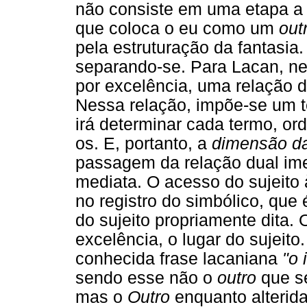
não consiste em uma etapa a
que coloca o eu como um
out
pela estruturação da fantasia. 
separando-se. Para Lacan, nes
por excelência, uma relação 
Nessa relação, impõe-se um t
irá determinar cada termo, o
os. E, portanto, a
dimensão da
passagem da relação dual imed
mediata. O acesso do sujeito
no registro do simbólico, que
do sujeito propriamente dita.
excelência, o lugar do sujei
conhecida frase lacaniana
"o 
sendo esse não o
outro
que se
mas o
Outro
enquanto alterida