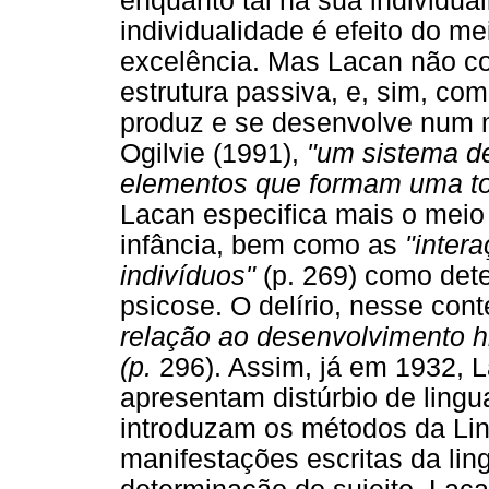
enquanto tal na sua individua
individualidade é efeito do m
excelência. Mas Lacan não co
estrutura passiva, e, sim, co
produz e se desenvolve num m
Ogilvie (1991),
"um sistema de
elementos que formam uma to
Lacan especifica mais o meio
infância, bem como as
"inter
indivíduos"
(p. 269) como det
psicose. O delírio, nesse con
relação ao desenvolvimento hi
(p.
296). Assim, já em 1932, La
apresentam distúrbio de ling
introduzam os métodos da Ling
manifestações escritas da li