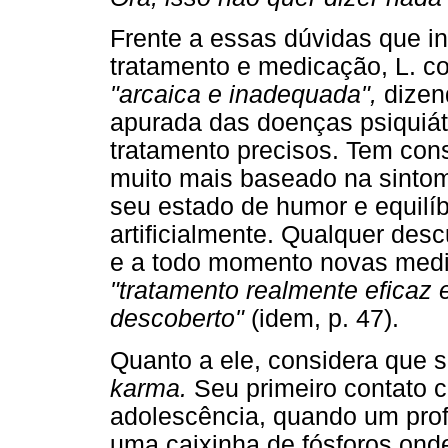
Frente a essas dúvidas que i
tratamento e medicação, L. con
"arcaica e inadequada",
dizen
apurada das doenças psiquiátr
tratamento precisos. Tem con
muito mais baseado na sintom
seu estado de humor e equilíb
artificialmente. Qualquer de
e a todo momento novas medi
"tratamento realmente eficaz
descoberto"
(idem, p. 47).
Quanto a ele, considera que 
karma.
Seu primeiro contato c
adolescência, quando um profe
uma caixinha de fósforos ond