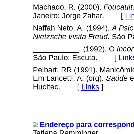
Machado, R. (2000).
Foucault,
[
Li
Janeiro: Jorge Zahar.
Naffah Neto, A. (1994).
A Psic
Nietzsche visita Freud.
São Pa
___________. (1992). O
Inco
[
Link
São Paulo: Escuta.
Pelbart, RR (1991). Manicômi
Em Lancetti, A. (org).
Saúde
[
Links
]
Hucitec.
Endereço para correspond
Tatiana Ramminger