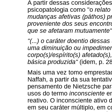
A partir dessas considerações
psicopatologia como "o
relato
mudanças afetivas (páthos) p
proveniente dos seus encontr
que se afetaram mutuamente"
"(...) o caráter doentio dessa
uma diminuição ou impedimen
corpo(s)/espírito(s) afetado(s
básica produzida"
(idem, p. 28
Mais uma vez tomo empresta
Naffah, a partir da sua tentati
pensamento de Nietzsche para 
usos do termo
inconsciente
em
reativo. O inconsciente ativo
em seu caráter múltiplo, em 