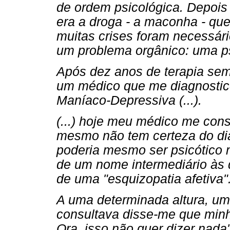
de ordem psicológica. Depois
era a droga - a maconha - que
muitas crises foram necessár
um problema orgânico: uma ps
Após dez anos de terapia sem
um médico que me diagnosti
Maníaco-Depressiva (...).
(...) hoje meu médico me con
mesmo não tem certeza do dia
poderia mesmo ser psicótico
de um nome intermediário às 
de uma "esquizopatia afetiva"
A uma determinada altura, u
consultava disse-me que minh
Ora, isso não quer dizer nada