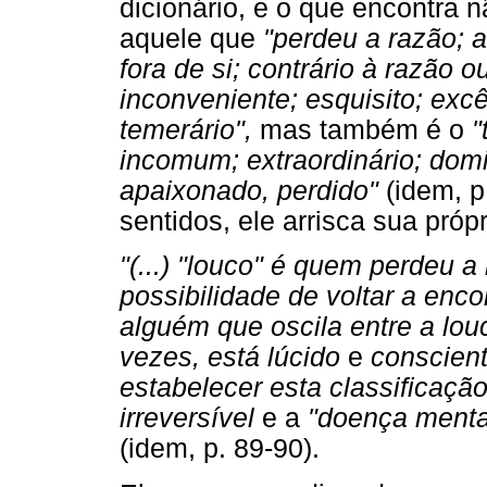
dicionário, e o que encontra 
aquele que
"perdeu a razão; 
fora de si; contrário à razão 
inconveniente; esquisito; exc
temerário",
mas também é o
"
incomum; extraordinário; domi
apaixonado, perdido"
(idem, p
sentidos, ele arrisca sua própr
"(...) "louco" é quem perdeu 
possibilidade de voltar a enco
alguém que oscila entre a lou
vezes, está lúcido
e
conscient
estabelecer esta classificação
irreversível
e a
"doença mental
(idem, p. 89-90).