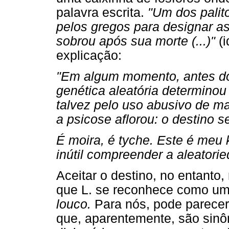
palavra escrita.
"Um dos palito
pelos gregos para designar as
sobrou após sua morte (...)"
(i
explicação:
"Em algum momento, antes d
genética aleatória determino
talvez pelo uso abusivo de m
a psicose aflorou: o destino s
É moira, é tyche. Este é meu 
inútil compreender a aleatori
Aceitar o destino, no entanto,
que L. se reconhece como u
louco.
Para nós, pode parecer 
que, aparentemente, são sinôn