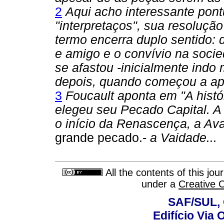
2
Aqui acho interessante pont
"interpretaços", sua resolução
termo encerra duplo sentido: 
e amigo e o convívio na soc
se afastou -inicialmente indo
depois, quando começou a ap
3
Foucault aponta em "A hist
elegeu seu Pecado Capital. 
o início da Renascença, a Av
grande pecado.-
a Vaidade...
All the contents of this jo
under a
Creative 
SAF/SUL, 
Edifício Via 