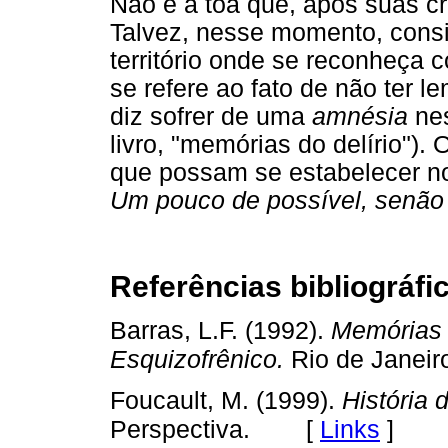
Não é à toa que, após suas cri
Talvez, nesse momento, consi
território onde se reconheça
se refere ao fato de não ter 
diz sofrer de uma
amnésia
nes
livro, "memórias do delírio").
que possam se estabelecer no
Um pouco de possível, senão 
Referências bibliográfi
Barras, L.F. (1992).
Memórias 
Esquizofrênico.
Rio de Janeir
Foucault, M. (1999).
História 
[
Links
]
Perspectiva.