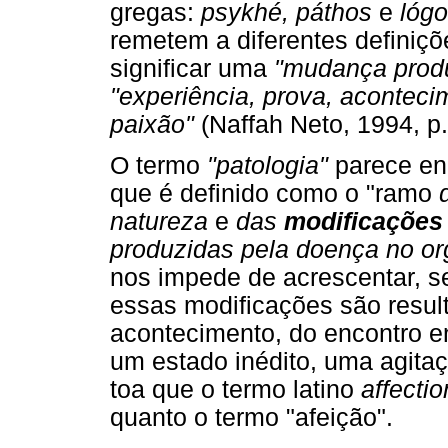
gregas:
psykhé, páthos
e
lóg
remetem a diferentes definiç
significar uma
"mudança produ
"experiência, prova, aconteci
paixão"
(Naffah Neto, 1994, p.
O termo
"patologia"
parece enc
que é definido como o "ramo
natureza
e
das
modificações
produzidas pela doença no o
nos impede de acrescentar, s
essas modificações são resul
acontecimento, do encontro e
um estado inédito, uma agita
toa que o termo latino
affecti
quanto o termo "afeição".