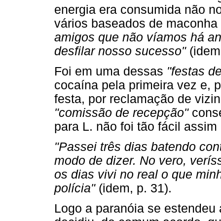
energia era consumida não n
vários baseados de maconha p
amigos que não víamos há anos
desfilar nosso sucesso"
(idem,
Foi em uma dessas
"festas d
cocaína pela primeira vez e, 
festa, por reclamação de vizi
"comissão de recepção"
conse
para L. não foi tão fácil assim 
"Passei três dias batendo con
modo de dizer. No vero, verís
os dias vivi no real o que min
polícia"
(idem, p. 31).
Logo a paranóia se estendeu 