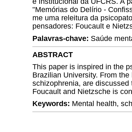
e Institucional da UFCRS. A pa
"Memórias do Delírio - Confis
me uma releitura da psicopatol
pensadores: Foucault e Nietz
Palavras-chave:
Saúde mental
ABSTRACT
This paper is inspired in the 
Brazilian University. From th
schizophrenia, are discussed 
Foucault and Nietzsche is cont
Keywords:
Mental health, sc