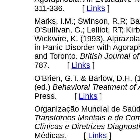
[
Links
]
311-336.
Marks, I.M.; Swinson, R.R; Bas
O'Sullivan, G.; Lelliot, RT; K
Wickwire, K. (1993). Alprazo
in Panic Disorder with Agorap
and Toronto.
British Journal of
[
Links
]
787.
O'Brien, G.T. & Barlow, D.H. 
(ed.)
Behavioral Treatment of 
[
Links
]
Press.
Organização Mundial de Saúd
Transtornos Mentais e de Co
Clínicas e Diretrizes Diagnost
[
Links
]
Médicas.