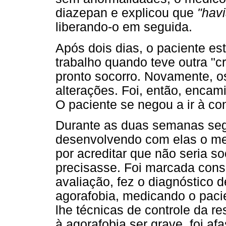
diazepan e explicou que
"hav
liberando-o em seguida.
Após dois dias, o paciente es
trabalho quando teve outra "c
pronto socorro. Novamente, o
alterações. Foi, então, encam
O paciente se negou a ir à con
Durante as duas semanas segui
desenvolvendo com elas o med
por acreditar que não seria 
precisasse. Foi marcada cons
avaliação, fez o diagnóstico 
agorafobia, medicando o paci
lhe técnicas de controle da r
à agorafobia ser grave, foi af