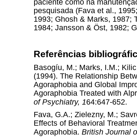
paciente como na manutenção 
pesquisada (Fava et al., 1995; 
1993; Ghosh & Marks, 1987; Te
1984; Jansson & Öst, 1982; Grei
Referências bibliográfi
Basogíu, M.; Marks, I.M.; Kilic
(1994). The Relationship Betw
Agoraphobia and Global Impro
Agoraphobia Treated with Alp
of Psychiatry, 1
64:647-652.
Fava, G.A.; Zielezny, M.; Savr
Effects of Behavioral Treatmen
Agoraphobia.
British Journal o