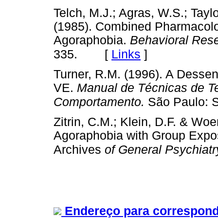
Telch, M.J.; Agras, W.S.; Tayl
(1985). Combined Pharmacolog
Agoraphobia.
Behavioral Rese
[
Links
]
335.
Turner, R.M. (1996). A Dessen
VE.
Manual de Técnicas de Te
Comportamento.
São Paulo: S
Zitrin, C.M.; Klein, D.F. & Wo
Agoraphobia with Group Expos
Archives
of General Psychiatr
Endereço para correspond