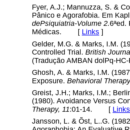
Fyer, A.J.; Mannuzza, S. & Co
Pânico e Agorafobia. Em Kapl
dePsiquiatria-Volume 2.
6ªed. 
[
Links
]
Médicas.
Gelder, M.G. & Marks, I.M. (1
Controlled Trial.
British Journa
(Tradução AMBAN dolPq-HC-
Ghosh, A. & Marks, I.M. (1987
Exposure.
Behavioral Therapy
Greist, J.H.; Marks, I.M.; Berl
(1980). Avoidance Versus Conf
[
Links
Therapy, 11
:01-14.
Jansson, L. & Õst, L..G. (1982
Agoraphobia: An Evaluative 