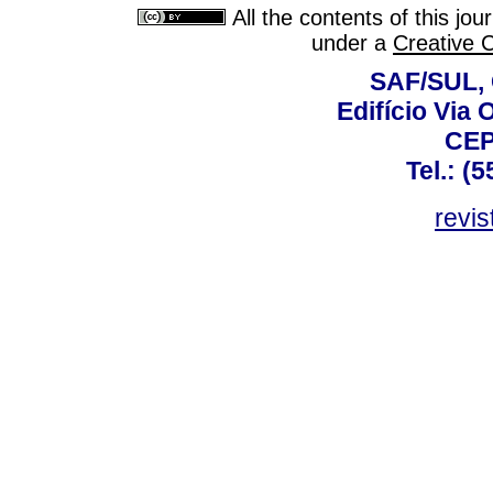
All the contents of this jo
under a
Creative 
SAF/SUL, 
Edifício Via 
CEP
Tel.: (
revis