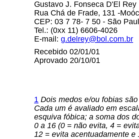
Gustavo J. Fonseca D'El Rey
Rua Chá de Frade, 131 -Moó
CEP: 03 7 78- 7 50 - São Pau
Tel.: (0xx 11) 6606-4026
E-mail:
g.delrey@bol.com.br
Recebido 02/01/01
Aprovado 20/10/01
1
Dois medos e/ou fobias são 
Cada um é avaliado em escala
esquiva fóbica; a soma dos d
0 a 16 (0 = não evita, 4
=
evit
12 = evita acentuadamente e 