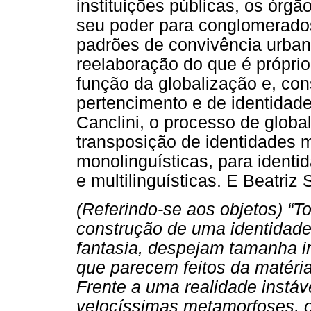
instituições públicas, os órg
seu poder para conglomerados
padrões de convivência urban
reelaboração do que é própr
função da globalização e, co
pertencimento e de identidad
Canclini, o processo de globa
transposição de identidades mo
monolinguísticas, para identid
e multilinguísticas. E Beatriz
(Referindo-se aos objetos) “T
construção de uma identidade,
fantasia, despejam tamanha i
que parecem feitos da matéria
Frente a uma realidade instáv
velocíssimas metamorfoses, o