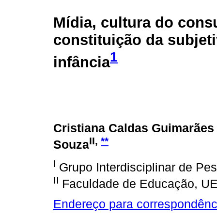
Mídia, cultura do con
constituição da subjet
1
infância
Cristiana Caldas Guimarãe
II,
**
Souza
I
Grupo Interdisciplinar de Pe
II
Faculdade de Educação, U
Endereço para correspondênc