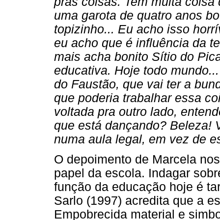
pras coisas. Tem muita coisa
uma garota de quatro anos bo
topizinho... Eu acho isso horr
eu acho que é influência da t
mais acha bonito Sítio do Pi
educativa. Hoje todo mundo..
do Faustão, que vai ter a bun
que poderia trabalhar essa co
voltada pra outro lado, enten
que está dançando? Beleza! 
numa aula legal, em vez de e
O depoimento de Marcela nos 
papel da escola. Indagar sobre
função da educação hoje é tar
Sarlo (1997) acredita que a es
Empobrecida material e simbo