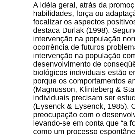
A idéia geral, atrás da promo
habilidades, força ou adaptaç
focalizar os aspectos positiv
destaca Durlak (1998). Segund
intervenção na população norm
ocorrência de futuros proble
intervenção na população com 
desenvolvimento de conseqüên
biológicos individuais estão 
porque os comportamentos ant
(Magnusson, Klinteberg & Stat
individuais precisam ser est
(Eysenck & Eysenck, 1985). 
preocupação com o desenvolv
levando-se em conta que “a f
como um processo espontâneo