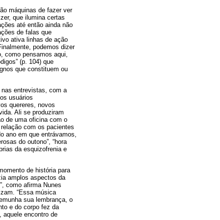
são máquinas de fazer ver
izer, que ilumina certas
ações até então ainda não
iações de falas que
ivo ativa linhas de ação
 Finalmente, podemos dizer
ivo, como pensamos aqui,
digos” (p. 104) que
ignos que constituem ou
 nas entrevistas, com a
 os usuários
vos quereres, novos
ida. Ali se produziram
ão de uma oficina com o
 relação com os pacientes
 do ano em que entrávamos,
rosas do outono”, “hora
prias da esquizofrenia e
momento de história para
azia amplos aspectos da
l”, como afirma Nunes
lizam. “Essa música
stemunha sua lembrança, o
to e do corpo fez da
, aquele encontro de