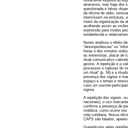
novamente expulsa do espaç
atravessa, mas foge dos l
questionada e talvez dispe
da oficina de rádio, reno
intervissem na estrutura,
maior da organização da a
acolhendo assim as visões
expressão para modos pecu
estabelecida e relativamen
Nunes analisou o efeito d
“desimportâncias” ou “info
horas e dos minutos orali
as entrevistas, placar de 
ritual comunicativo calend
gestos. A repetição e a va
processos e rupturas do i
um ritual” (p. 34) e a ritu
presença dos signos e mant
espaço e o tempo e renovar
caso um ouvinte-participa
signos.
A repetição dos signos, ou
nacionais), o uso marcante
confirma a presença de pod
mobiliza, como ocorre nos 
vida cotidiana. Nossa ofic
CAPS são falados, aparece
Guiando-nos pelas opiniõe