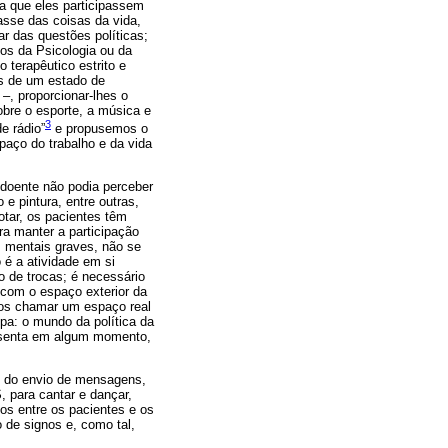
ma que eles participassem
asse das coisas da vida,
r das questões políticas;
os da Psicologia ou da
 terapêutico estrito e
os de um estado de
–, proporcionar-lhes o
obre o esporte, a música e
3
e rádio”
e propusemos o
paço do trabalho e da vida
o doente não podia perceber
e pintura, entre outras,
tar, os pacientes têm
ra manter a participação
s mentais graves, não se
 é a atividade em si
 de trocas; é necessário
com o espaço exterior da
emos chamar um espaço real
pa: o mundo da política da
presenta em algum momento,
, do envio de mensagens,
 para cantar e dançar,
gos entre os pacientes e os
 de signos e, como tal,