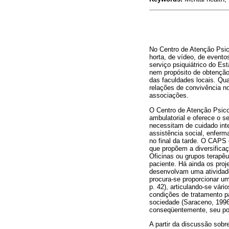
No Centro de Atenção Psico
horta, de vídeo, de evento
serviço psiquiátrico do Es
nem propósito de obtenção
das faculdades locais. Qua
relações de convivência no
associações.
O Centro de Atenção Psico
ambulatorial e oferece o s
necessitam de cuidado inte
assistência social, enferm
no final da tarde. O CAPS 
que propõem a diversificaç
Oficinas ou grupos terapêu
paciente. Há ainda os pro
desenvolvam uma atividade
procura-se proporcionar um
p. 42), articulando-se vár
condições de tratamento p
sociedade (Saraceno, 1996)
conseqüentemente, seu po
A partir da discussão sobr