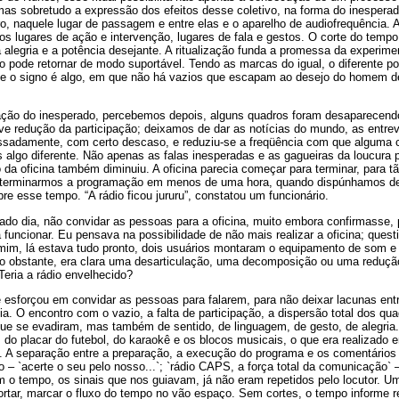
mas sobretudo a expressão dos efeitos desse coletivo, na forma do inespera
o, naquele lugar de passagem e entre elas e o aparelho de audiofrequência. A
os lugares de ação e intervenção, lugares de fala e gestos. O corte do temp
 a alegria e a potência desejante. A ritualização funda a promessa da experim
o pode retornar de modo suportável. Tendo as marcas do igual, o diferente pode
que o signo é algo, em que não há vazios que escapam ao desejo do homem d
ação do inesperado, percebemos depois, alguns quadros foram desaparecend
uve redução da participação; deixamos de dar as notícias do mundo, as entre
ressadamente, com certo descaso, e reduziu-se a freqüência com que alguma 
s algo diferente. Não apenas as falas inesperadas e as gagueiras da loucura
a oficina também diminuiu. A oficina parecia começar para terminar, para tã
e terminarmos a programação em menos de uma hora, quando dispúnhamos de
 esse tempo. “A rádio ficou jururu”, constatou um funcionário.
do dia, não convidar as pessoas para a oficina, muito embora confirmasse,
a funcionar. Eu pensava na possibilidade de não mais realizar a oficina; ques
 mim, lá estava tudo pronto, dois usuários montaram o equipamento de som e
Não obstante, era clara uma desarticulação, uma decomposição ou uma reduçã
Teria a rádio envelhecido?
e esforçou em convidar as pessoas para falarem, para não deixar lacunas ent
ia. O encontro com o vazio, a falta de participação, a dispersão total dos q
e se evadiram, mas também de sentido, de linguagem, de gesto, de alegria
do placar do futebol, do karaokê e os blocos musicais, o que era realizado
 A separação entre a preparação, a execução do programa e os comentários 
– `acerte o seu pelo nosso...`; `rádio CAPS, a força total da comunicação`
 o tempo, os sinais que nos guiavam, já não eram repetidos pelo locutor. U
cortar, marcar o fluxo do tempo no vão espaço. Sem cortes, o tempo informe 