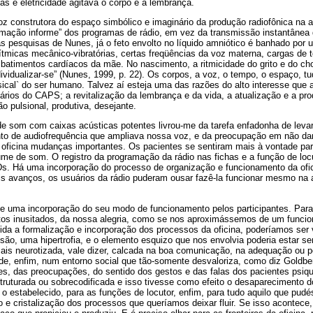
s e eletricidade agitava o corpo e a lembrança.
z construtora do espaço simbólico e imaginário da produção radiofônica na a
ormação informe” dos programas de rádio, em vez da transmissão instantânea
s pesquisas de Nunes, já o feto envolto no líquido amniótico é banhado por 
tmicas mecânico-vibratórias, certas freqüências da voz materna, cargas de 
batimentos cardíacos da mãe. No nascimento, a ritmicidade do grito e do chor
dividualizar-se” (Nunes, 1999, p. 22). Os corpos, a voz, o tempo, o espaço, t
sical` do ser humano. Talvez aí esteja uma das razões do alto interesse que a
ários do CAPS; a revitalização da lembrança e da vida, a atualização e a pr
 pulsional, produtiva, desejante.
e som com caixas acústicas potentes livrou-me da tarefa enfadonha de lev
to de audiofrequência que ampliava nossa voz, e da preocupação em não dan
 oficina mudanças importantes. Os pacientes se sentiram mais à vontade pa
olume de som. O registro da programação da rádio nas fichas e a função de lo
s. Há uma incorporação do processo de organização e funcionamento da ofici
eis avanços, os usuários da rádio puderam ousar fazê-la funcionar mesmo na
ve uma incorporação do seu modo de funcionamento pelos participantes. Pa
atos inusitados, da nossa alegria, como se nos aproximássemos de um funcio
ida a formalização e incorporação dos processos da oficina, poderíamos ser
ão, uma hipertrofia, e o elemento esquizo que nos envolvia poderia estar se
ais neurotizada, vale dizer, calcada na boa comunicação, na adequação ou pe
de, enfim, num entorno social que tão-somente desvaloriza, como diz Goldber
s, das preocupações, do sentido dos gestos e das falas dos pacientes psiqui
struturada ou sobrecodificada e isso tivesse como efeito o desaparecimento 
a o estabelecido, para as funções de locutor, enfim, para tudo aquilo que pu
 e cristalização dos processos que queríamos deixar fluir. Se isso acontece,