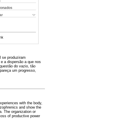
s
cionados
ar
nk
al se produziram
l e a dispersão a que nos
questão do vazio, tão
 pareça um progresso,
experiences with the body,
hizophrenics and show the
a. The organization or
 loss of productive power