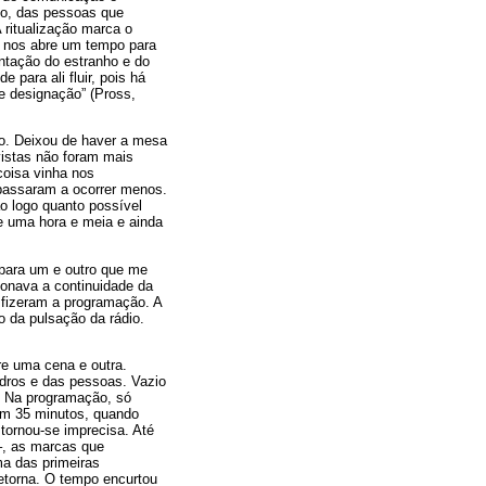
do, das pessoas que
 ritualização marca o
o nos abre um tempo para
entação do estranho e do
 para ali fluir, pois há
e designação” (Pross,
o. Deixou de haver a mesa
vistas não foram mais
coisa vinha nos
 passaram a ocorrer menos.
o logo quanto possível
 uma hora e meia e ainda
 para um e outro que me
tionava a continuidade da
 fizeram a programação. A
o da pulsação da rádio.
re uma cena e outra.
uadros e das pessoas. Vazio
. Na programação, só
 em 35 minutos, quando
tornou-se imprecisa. Até
 –, as marcas que
ma das primeiras
retorna. O tempo encurtou