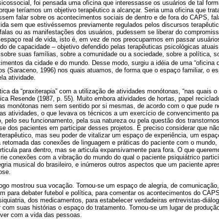
psicossocial, foi pensada uma oficina que interessasse os usuários de tal for
que teríamos um objetivo terapêutico a alcançar. Seria uma oficina que trat
sem falar sobre os acontecimentos sociais de dentro e de fora do CAPS, fala
vida sem que estivéssemos previamente regulados pelos discursos terapêutic
 falas ou as manifestações dos usuários, pudessem se liberar do compromisso
espaço real de vida, isto é, em vez de nos preocuparmos em passar usuári
o de capacidade – objetivo defendido pelas terapêuticas psicológicas atuais 
r sobre suas famílias, sobre a comunidade ou a sociedade, sobre a política, s
cimentos da cidade e do mundo. Desse modo, surgiu a idéia de uma “oficina d
os (Saraceno, 1996) nos quais atuamos, de forma que o espaço familiar, o es
la atividade.
tica da “praxiterapia” com a utilização de atividades monótonas, “nas quais 
ica Resende (1987, p. 55). Muito embora atividades de hortas, papel reciclado 
as monótonas nem sem sentido por si mesmas, de acordo com o que pude no
as atividades, o que levava os técnicos a um exercício de convencimento pa
o, pelo seu funcionamento, pela sua natureza ou pela questão dos transtorno
sse dos pacientes em participar desses projetos. É preciso considerar que não
erapêutico, mas seu poder de vitalizar um espaço de experiência, um espaço
 retomada das conexões de linguagem e práticas do paciente com o mundo, 
 articula para dentro, mas se articula expansivamente para fora. O que quer
ie conexões com a vibração do mundo do qual o paciente psiquiátrico partici
legria musical do brasileiro, e inúmeros outros aspectos que um paciente a
ose.
, logo mostrou sua vocação. Tornou-se um espaço de alegria, de comunicação
m para debater futebol e política, para comentar os acontecimentos do CAPS,
Psiquiatria, dos medicamentos, para estabelecer verdadeiras entrevistas-diálo
r com suas histórias o espaço do tratamento. Tornou-se um lugar de produção
 ver com a vida das pessoas.