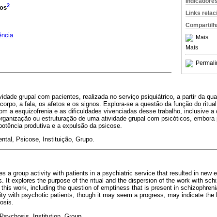
Indicadore
2
tos
Links rela
Compartilh
ência
Mais
Mais
Permali
idade grupal com pacientes, realizada no serviço psiquiátrico, a partir da qu
orpo, a fala, os afetos e os signos. Explora-se a questão da função do ritua
 a esquizofrenia e as dificuldades vivenciadas desse trabalho, inclusive a 
organização ou estruturação de uma atividade grupal com psicóticos, embora
 potência produtiva e a expulsão da psicose.
tal, Psicose, Instituição, Grupo.
 a group activity with patients in a psychiatric service that resulted in new 
. It explores the purpose of the ritual and the dispersion of the work with sc
n this work, including the question of emptiness that is present in schizophreni
vity with psychotic patients, though it may seem a progress, may indicate the
osis.
Psychosis, Institution, Group.