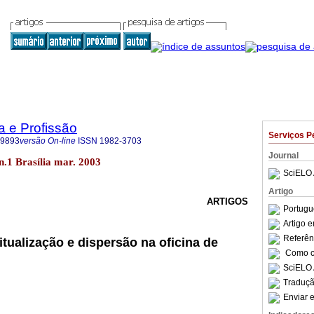
a e Profissão
Serviços P
-9893
versão On-line
ISSN
1982-3703
Journal
3 n.1 Brasília mar. 2003
SciELO 
Artigo
ARTIGOS
Portugu
Artigo 
Referên
itualização e dispersão na oficina de
Como ci
SciELO 
Traduçã
Enviar e