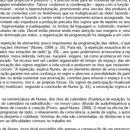
o que propiciou e produziu. E é preciso olhar para as fronteiras da oficina, 
ugares estabelecidos. Talvez coubesse à coordenação – agora com a função
nsável – evitar a hiperestruturação, promovendo uma `escuta` dos produtos d
vando as conexões com os fenômenos que se multiplicavam ao redor, fazendo 
 atravessando e furando o centro onde o funcionamento estava assegurado, f
tividade não impedisse a produção precária dos signos que de repente se a
 fragmentadas e inadequadas, os limites da linguagem e, sobretudo, mante
liares de vida. Decidi então prestar ainda mais atenção nas margens e, um
te dominada por todos, a organização da programação foi relegada a um cert
a repetição de elementos pouco importantes da programação das rádios, o qu
rmações informes” (Nunes, 1999, p. 16). Para ela, “a repetição exaustiva do
zados nas estações de rádio” (p. 29) – aos quais poderíamos acrescentar a r
futebol, mesa redonda, notícias, karaokê, slogans, tal como acontecia em n
arizado. Tal recurso tem um caráter organizador do tempo, do espaço, das ati
lorização dos signos regulam a vida social e produzem os ritos que instaura
ncomum. “A repetição, explica Nunes, de um elemento dentro de uma constel
alização garante-nos uma confiança no signo e abre-nos a possibilidade da part
er, ou ainda sustentar sua arrumação, contribui para renovar o espaço e o t
 a si mesmo, isto é, as próprias forças. Os signos da participação ritualizad
nte) mobilizam, seguindo a conclusão de Nunes (p. 41), a renovação sígnica
, na nomenclatura de Nunes, dos ritos de calendário (mudança de estação, ho
 do calendário na radiodifusão – no nosso caso, difusão de audiofrequência 
eres de coesão e coerção (Pross, apud Nunes, 1999). O ritual na oficina de r
programas de rádio, o relaxamento da consciência, a perda da vigília, o aut
ina desperta o cotidiano, histórias de vida são comentadas, as distâncias e os
m as dificuldades comuns no trabalho etc.
s de Nunes, esse ritual possibilita não apenas a consecução de um process