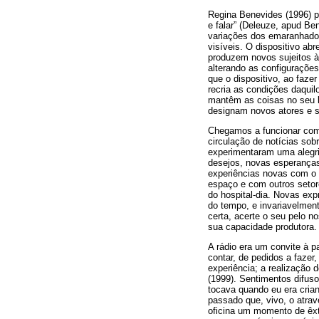
Regina Benevides (1996) pe
e falar” (Deleuze, apud Ben
variações dos emaranhados
visíveis. O dispositivo abre
produzem novos sujeitos à 
alterando as configurações
que o dispositivo, ao fazer
recria as condições daquil
mantêm as coisas no seu l
designam novos atores e s
Chegamos a funcionar com 
circulação de notícias sob
experimentaram uma alegri
desejos, novas esperanças
experiências novas com o 
espaço e com outros setor
do hospital-dia. Novas ex
do tempo, e invariavelmen
certa, acerte o seu pelo n
sua capacidade produtora.
A rádio era um convite à 
contar, de pedidos a fazer
experiência; a realização
(1999). Sentimentos difus
tocava quando eu era cria
passado que, vivo, o atra
oficina um momento de êxta