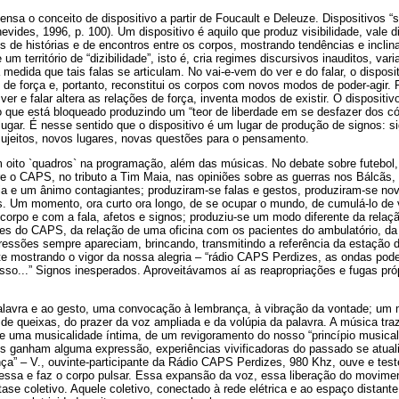
nsa o conceito de dispositivo a partir de Foucault e Deleuze. Dispositivos “
evides, 1996, p. 100). Um dispositivo é aquilo que produz visibilidade, vale d
 de histórias e de encontros entre os corpos, mostrando tendências e inclin
 um território de “dizibilidade”, isto é, cria regimes discursivos inauditos, var
medida que tais falas se articulam. No vai-e-vem do ver e do falar, o disposit
 de força e, portanto, reconstitui os corpos com novos modos de poder-agir.
 ver e falar altera as relações de força, inventa modos de existir. O disposit
o que está bloqueado produzindo um “teor de liberdade em se desfazer dos có
ugar. É nesse sentido que o dispositivo é um lugar de produção de signos: s
ujeitos, novos lugares, novas questões para o pensamento.
oito `quadros` na programação, além das músicas. No debate sobre futebol,
re o CAPS, no tributo a Tim Maia, nas opiniões sobre as guerras nos Bálcãs,
a e um ânimo contagiantes; produziram-se falas e gestos, produziram-se no
. Um momento, ora curto ora longo, de se ocupar o mundo, de cumulá-lo de v
corpo e com a fala, afetos e signos; produziu-se um modo diferente da relaç
es do CAPS, da relação de uma oficina com os pacientes do ambulatório, da
pressões sempre apareciam, brincando, transmitindo a referência da estação
te mostrando o vigor da nossa alegria – “rádio CAPS Perdizes, as ondas pode
osso...” Signos inesperados. Aproveitávamos aí as reapropriações e fugas pró
palavra e ao gesto, uma convocação à lembrança, à vibração da vontade; um 
, de queixas, do prazer da voz ampliada e da volúpia da palavra. A música tr
 de uma musicalidade íntima, de um revigoramento do nosso “princípio musica
os ganham alguma expressão, experiências vivificadoras do passado se atua
nça” – V., ouvinte-participante da Rádio CAPS Perdizes, 980 Khz, ouve e te
vessa e faz o corpo pulsar. Essa expansão da voz, essa liberação do movimen
se coletivo. Aquele coletivo, conectado à rede elétrica e ao espaço distante