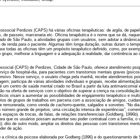
ssocial Perdizes (CAPS) há várias oficinas terapêuticas: de argila, de papel 
s, de passeio, marcenaria etc. Oficina terapêutica é o nome que se dá, naqu
tado de São Paulo, a atividades grupais com usuários, sem adotar a dinâmica 
 de renda para o paciente. Algumas têm longa duração, outras duram o temp
se todas as oficinas têm um propósito terapêutico definido, como, por exempl
 grupo, melhorar a linguagem e a adequação à realidade, dar continência ao d
ssocial (CAPS) de Perdizes, Cidade de São Paulo, oferece atendimento psiqu
erviço de hospital-dia, para pacientes com transtornos mentais graves (psico
nsivo. Nesse serviço, o usuário chega pela manhã, recebe atendimentos psiqu
agem; participa de várias atividades individuais e grupais, recebe alimentação
é um centro de saúde mental criado no Brasil a partir da luta antimanicomial e
ão na oferta de serviços com o objetivo de superar a crença na consolidação d
ticos visam a aumentar as possibilidades de engajamento terapêutico e multi
jetos de grupos de trabalhos em parceria com a associação de amigos, cuida
 remunerada, como venda de cachorro-quente, salgados e sorvetes. “No dia-a
 número grande de projetos, uma circulação intensa de experiências”, comen
ios espaços de trocas, de falas, de relações transferenciais (Goldberg, 1996b
ara que os usuários possam aumentar seu poder contratual com a família, o 
; dito de outro modo, ampliar os direitos das pessoas com transtornos menta
der de ação.
e a clínica da psicose elaborada por Godberg (1996) e do questionamento de