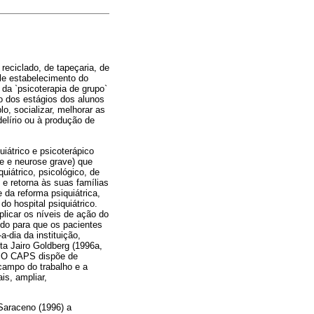
reciclado, de tapeçaria, de
ele estabelecimento do
da `psicoterapia de grupo`
o dos estágios dos alunos
o, socializar, melhorar as
elírio ou à produção de
iátrico e psicoterápico
se e neurose grave) que
iátrico, psicológico, de
 e retorna às suas famílias
 da reforma psiquiátrica,
o hospital psiquiátrico.
plicar os níveis de ação do
ndo para que os pacientes
-dia da instituição,
ta Jairo Goldberg (1996a,
). O CAPS dispõe de
campo do trabalho e a
is, ampliar,
 Saraceno (1996) a