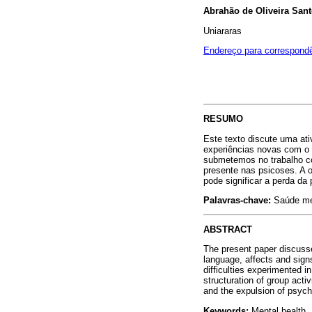
Abrahão de Oliveira San
Uniararas
Endereço para correspond
RESUMO
Este texto discute uma ativ
experiências novas com o c
submetemos no trabalho com
presente nas psicoses. A 
pode significar a perda da
Palavras-chave:
Saúde men
ABSTRACT
The present paper discusses
language, affects and signs
difficulties experimented i
structuration of group acti
and the expulsion of psych
Keywords:
Mental health, 