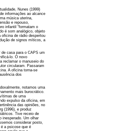
tualidade, Nunes (1999)
 de informações ao alcance
uma música uterina,
tensão e repouso,
o infantil “formatam o
udo é som analógico, objeto
 oficina de rádio despertou
odução de signos míticos, a
ar de casa para o CAPS um
ificá-lo. O novo
ra reclamar o manuseio do
cutor circularam. Passaram
na. A oficina torna-se
 ausência dos
radoxalmente, notamos uma
namento mais burocrático.
 vítimas de uma
ndo expulso da oficina, em
rtinência das opiniões, no
g (1996), e produz
átricos. Tive receio de
do inesperado. Um olhar
déssemos considerar posto,
 é a psicose que é