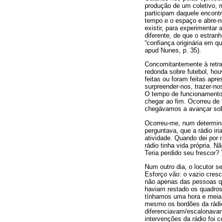
produção de um coletivo, 
participam daquele encontr
tempo e o espaço e abre-n
existir, para experimentar
diferente, de que o estranh
“confiança originária em 
apud Nunes, p. 35).
Concomitantemente à retr
redonda sobre futebol, ho
feitas ou foram feitas ap
surpreender-nos, trazer-no
O tempo de funcionamento d
chegar ao fim. Ocorreu d
chegávamos a avançar sobre
Ocorreu-me, num determina
perguntava, que a rádio iri
atividade. Quando dei por
rádio tinha vida própria. 
Teria perdido seu frescor? 
Num outro dia, o locutor s
Esforço vão: o vazio cresc
não apenas das pessoas qu
haviam restado os quadros 
tínhamos uma hora e meia.
mesmo os bordões da rádio 
diferenciavam/escalonavam
intervenções da rádio foi 