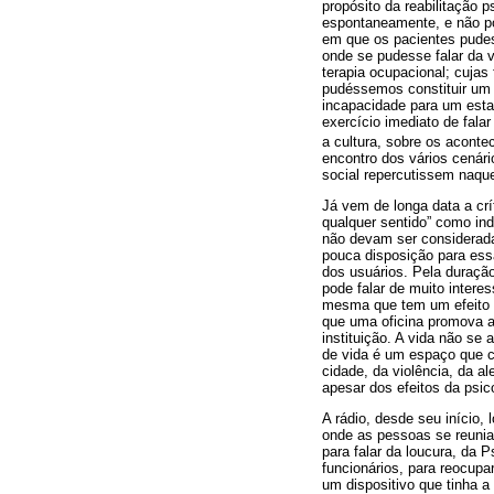
propósito da reabilitação 
espontaneamente, e não por
em que os pacientes pudes
onde se pudesse falar da 
terapia ocupacional; cujas
pudéssemos constituir um 
incapacidade para um estad
exercício imediato de fala
a cultura, sobre os aconte
encontro dos vários cenári
social repercutissem naque
Já vem de longa data a crí
qualquer sentido” como ind
não devam ser considerad
pouca disposição para ess
dos usuários. Pela duraçã
pode falar de muito intere
mesma que tem um efeito t
que uma oficina promova a
instituição. A vida não se
de vida é um espaço que cr
cidade, da violência, da a
apesar dos efeitos da psic
A rádio, desde seu início
onde as pessoas se reunia
para falar da loucura, da 
funcionários, para reocupa
um dispositivo que tinha a