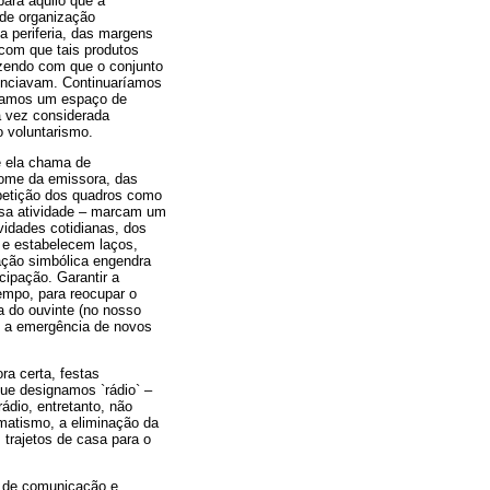
para aquilo que a
 de organização
a periferia, das margens
com que tais produtos
azendo com que o conjunto
nunciavam. Continuaríamos
ríamos um espaço de
a vez considerada
o voluntarismo.
e ela chama de
 nome da emissora, das
epetição dos quadros como
ossa atividade – marcam um
vidades cotidianas, dos
m e estabelecem laços,
ação simbólica engendra
icipação. Garantir a
empo, para reocupar o
a do ouvinte (no nosso
 e a emergência de novos
ra certa, festas
que designamos `rádio` –
ádio, entretanto, não
omatismo, a eliminação da
 trajetos de casa para o
o de comunicação e