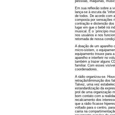
pessoas, máquinas, música
Em sua reflexão sobre a vo
lança-se à escuta da “inf
de todos. De acordo com a
composta por sensações rí
contração e distensão dos 
lugar em que o bebê irá in
musical. É o `princípio mu
nos usuários e nos funcion
retomada de nossa condição
A doação de um aparelho d
micro-sistem, o equipamen
equipamento trouxe para a
aparelho e interferir no v
também a trazer alguns CD
familiar. Com esses visív
coordenadores.
A rádio organizou-se. Hou
retração/diminuição dos f
Talvez, uma vez estabelec
estandardização da express
prol de uma organização m
bom contato com a realida
recalcamento dos interesse
que a rádio ficasse hipere
voltado para o centro, par
cairia na compartimentação