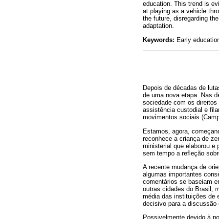
education. This trend is ev
at playing as a vehicle thr
the future, disregarding t
adaptation.
Keywords:
Early education
Depois de décadas de lutas
de uma nova etapa. Nas d
sociedade com os direitos 
assistência custodial e fil
movimentos sociais (Campos
Estamos, agora, começand
reconhece a criança de ze
ministerial que elaborou e
sem tempo a refleção sobr
A recente mudança de orien
algumas importantes cons
comentários se baseiam e
outras cidades do Brasil, 
média das instituições de 
decisivo para a discussão 
Possivelmente devido à no