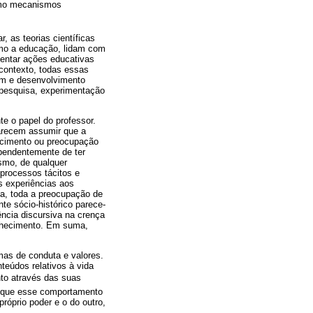
como mecanismos
, as teorias científicas
omo a educação, lidam com
ientar ações educativas
contexto, todas essas
em e desenvolvimento
m pesquisa, experimentação
e o papel do professor.
parecem assumir que a
hecimento ou preocupação
ependentemente de ter
ismo, de qualquer
processos tácitos e
s experiências aos
ja, toda a preocupação de
te sócio-histórico parece-
ência discursiva na crença
onhecimento. Em suma,
mas de conduta e valores.
eúdos relativos à vida
nto através das suas
de que esse comportamento
róprio poder e o do outro,