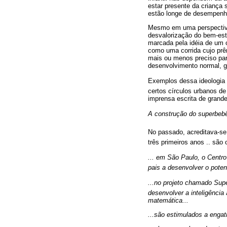
estar presente da criança 
estão longe de desempenha
Mesmo em uma perspectiva d
desvalorização do bem-est
marcada pela idéia de um 
como uma corrida cujo prê
mais ou menos preciso par
desenvolvimento normal, ge
Exemplos dessa ideologia 
certos círculos urbanos de
imprensa escrita de grande
A construção do superbebê
No passado, acreditava-se
três primeiros anos .. são
... em São Paulo, o Cent
pais a desenvolver o poten
...no projeto chamado Su
desenvolver a inteligência 
matemática...
...são estimulados a engati