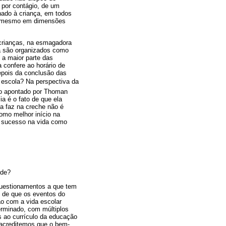
 por contágio, de um
nado à criança, em todos
até mesmo em dimensões
crianças, na esmagadora
ia são organizados como
 a maior parte das
a confere ao horário de
depois da conclusão das
o escola? Na perspectiva da
mo apontado por Thoman
ia é o fato de que ela
ça faz na creche não é
omo melhor início na
s sucesso na vida como
ade?
 questionamentos a que tem
s de que os eventos do
ão com a vida escolar
erminado, com múltiplos
as ao currículo da educação
 acreditemos que o bem-