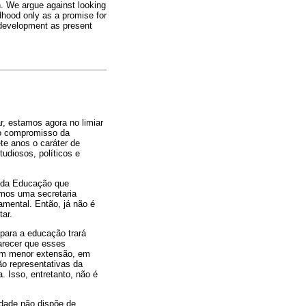
en. We argue against looking
ldhood only as a promise for
f development as present
r, estamos agora no limiar
no compromisso da
te anos o caráter de
tudiosos, políticos e
s da Educação que
emos uma secretaria
amental. Então, já não é
ar.
 para a educação trará
arecer que esses
em menor extensão, em
ão representativas da
. Isso, entretanto, não é
edade não dispõe de