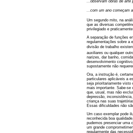
...observam obras de arte 
...com um ano começam a a
Um segundo mito, na anál
que as diversas competênc
privilegiado e praticament
A separação de funções en
regulamentações sobre a e
divisão de trabalho existe
auxiliares ou qualquer out
narizes, dar banho, comid
desenvolvimento cognitivo,
supostamente não requerem
Ora, a instrução é, certa
particulares aplicáveis a 
seja prioritariamente vist
mais importante. Sabe-se q
que, usual, mas não exclu
depressão, inconsistência
criança nas suas trajetóri
Essas dificuldades não sã
Um caso exemplar pode ilu
reconhecida boa qualidad
pudemos presenciar uma ce
um grande comprometiment
regularmente das necessid