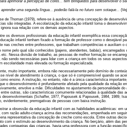
para aprimorar a percepção de cores... têm brinquedos para desenvolver o sens
prender uma segunda língua... poderão falá-la no futuro sem sotaque...
(Vej
ise de Thoman (1979), refere-se à ausência de uma concepção de desenvol
ias são integradas. A escolarização da educação infantil toma o desenvolvi
e ignora sua relação com os demais aspectos.
tre os diversos profissionais da educação infantil exemplifica essa concepç
ducação infantil tenham fixado a formação de professor como o desejável par
nte nas creches entre professores, que trabalham competências e auxiliam o
ro nome pelo qual são conhecidos (pajens, atendentes, babás), encarregados de
a etc. Nessa divisão de trabalho, as pessoas de melhor formação se encarre
 não sendo necessárias para lidar com a criança em todos os seus aspectos,
 escolaridade mais elevada ou formação especializada.
mente, muito importante, embora não necessariamente pelo domínio de conteú
esse nível de atendimento à criança, o que só é compreensível quando se acei
o como ensino. A instrução, no entanto, não é a única característica importan
ue o desenvolvimento é profundamente afetado pela qualidade da relação entr
sivamente, envolve a mãe. Dificuldades no ajustamento da personalidade do a
, entre outras, são características comumente relacionadas à qualidade das 
as desenvolvimentais (Schaffer, 1977, Papousek & Papousek, 1984, 1989, Isa
o, evidentemente, prerrogativas de pessoas com baixa instrução.
strar a obsessão da educação infantil com as habilidades acadêmicas: em u
e, com razão adulto-criança acima das recomendações, empenhada em seguir
na representativa da concepção de creche como escola. Entre outras decisõ
o com o estímulo ao desenvolvimento da criança. No berçário, além das p
ades corriqueiras das crianças, havia uma professora com a função específi