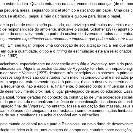
 a estimuladora. Quando entramos na sala, vimos duas crianças (de um a
a pequena mesa, segurando pincel atômico e riscando um papel. Uma das cria
dora se abaixou, pegou a mão da criança e guiou-a para riscar o papel.
eito pobre de estimulação praticado, que privilegia estímulos materiais e at
de responsividade do ambiente, inclusive o social. Schaffer (1977) aponta o
nte do desenvolvimento, a partir da análise de diversos estudos na literatura
iança
envolve experiências arbitrariamente impostas que podem não estar rela
 43). Em seu lugar, propõe uma concepção de socialização inicial em que tant
 em que a quantidade, o tipo e o
timing
da estimulação estejam relacionados 
77, 1992).
teracionismo, especialmente na concepção atribuída a Vygotsky, tem sido pr
educacionais. Alguns aspectos da obra de Vygotsky têm tido um impacto sign
 der Veer e Valsiner (1995) destacam três princípios ou hipóteses: a primeir
cessos cognitivos são construídos num meio histórico-cultural e mediados p
s; a segunda, estreitamente ligada à primeira, é que o desenvolvimento da cr
 freqüente ou não a escola, e, finalmente, o terceiro ponto a influenciar a ed
 de desenvolvimento proximal, o lugar privilegiado de ação do educador. Ess
ogia atual, foram geradas no contexto da construção de uma sociedade socia
 da premissa do materialismo histórico de subordinação das idéias às condi
cupação final de Vygotsky, no entanto, fosse a educação das massas, seus 
suas hipóteses não chegaram a ser testadas) como experimentações limitadas
e de seus resultados se acha disponível em publicações.
y pelo mundo ocidental trouxe para a Psicologia um novo ritmo de desenvolvi
logia histórico-cultural, nos avanços do campo dos estudos sobre cognição, 