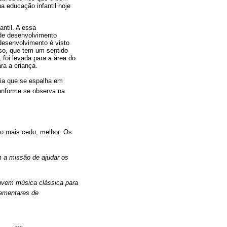
a educação infantil hoje
ntil. A essa
de desenvolvimento
desenvolvimento é visto
aso, que tem um sentido
foi levada para a área do
ra a criança.
ia que se espalha em
conforme se observa na
to mais cedo, melhor. Os
 a missão de ajudar os
ouvem música clássica para
elementares de