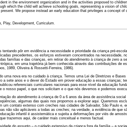
ident in the environment organization and in the activities proposed to childr
ough which the child will achieve schooling goals, representing a vision of chi
he present. We propose instead an early education that privileges a concept o
, Play, Development, Curriculum.
 tentando pôr em evidência a necessidade e prioridade da criança pré-escola
écadas precedentes, os esforços estiveram concentrados na necessidade, 
das famílias e das crianças, em retirar do atendimento à criança de zero a se
antrópica, em uma trajetória já bem conhecida através das contribuições de es
, 1989, Oliveira & Rossetti-Ferreira, 1986).
o uma nova era no cuidado à criança. Temos uma Lei de Diretrizes e Base
ro a sete anos e o dever do Estado em prover educação a essas crianças; t
 publicou referenciais curriculares nacionais para esse nível da educação fund
e o nosso papel, o que nos solicitam e o que nós devemos e podemos execut
tação do atendimento à criança de 0 a 6 anos da área de assistência social
eqüências, algumas das quais nos propomos a explorar aqui. Queremos escl
m um contato extenso com creches nas cidades de Salvador, São Paulo e, 
mas não são aplicáveis a todas as creches; na verdade, a evidência de que s
educação infantil é assistemática e sujeita a deformações por viés de amostra
que trazemos aqui, de caráter mais conceitual e menos factual.
vidade do assunto – o cuidado extensivo da criança fora da família – a soci