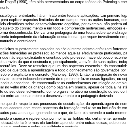
, de Rogoff (1990), têm sido acrescentados ao corpo teórico da Psicologia 
imento.
cológica, entretanto, há um hiato entre teoria e aplicações. Em primeiro lugar
, para explicar aspectos limitados de um campo, mas as ações humanas, c
 leis científicas sobre desenvolvimento cognitivo, por exemplo, não podem or
 o sujeito do conhecimento é um todo e compreende motivações, emoções e 
e forma desconhecida. Derivar uma pedagogia de uma teoria sobre aprendizag
 tarefa independente da elaboração dessa teoria, que requer investimento e
aturais e controlados.
asileiras supostamente apoiadas no sócio-interacionismo enfatizam fortement
ações fornecidas ao professor, ao menos aquelas efetivamente praticadas, 
r que não seja explicitado e orientado pelo professor, havendo pouco recon
de através do que é ensinado e, principalmente, através de suas ações, ind
xecutá-las. Deve-se ressaltar que um dos aspectos essenciais do construtiv
sição de que toda a aprendizagem e todo o conhecimento são governados por 
sobre o explícito e o concreto (Mahoney, 1998). Então, a integração de nova
níveis ocorre independentemente de o professor fazer essas ligações, ou se
ssoais a conceitos, de contextualizar os conhecimentos em relação ao ambien
ar no velho mito da criança como página em branco, apesar de toda a insist
ito do seu desenvolvimento, como organismo ativo na construção do seu c
iato entre as teorias sobre o desenvolvimento e a pedagogia derivada.
o que diz respeito aos processos de socialização, da aprendizagem de nor
os educadores com esses aspectos da formação traduz-se na inclusão de cont
sados para a criança, ignorando-se o que, de fato, ela aprende a cada mome
uando a criança é repreendida por molhar as fraldas ela, certamente, apren
 deixará de fazê-lo mas ela também aprende, entre outras coisas, sobre seu p
 e seus produtos e sobre causalidade e controle.