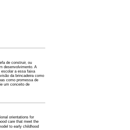
efa de construir, ou
em desenvolvimento. A
 escolar a essa faixa
 visão da brincadeira como
apenas como promessa de
gie um conceito de
onal orientations for
hood care that meet the
model to early childhood