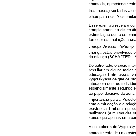
chamada, apropriadamente,
três meses) sentadas a um
olhou para nós. A estimula
Esse exemplo revela o conc
completamente a dimensão 
estimulação como determina
fornecer estimulação à cr
criança de assimilá-las
(p.
criança estão envolvidos e
da criança (SCHAFFER, 19
De outro lado, o sócio-in
peculiar em alguns meios 
educação. Entre esses, van
vygotskyana de que os pro
interagem com os indivíduo
essencialmente segundo ela
ao papel decisivo da zona
importância para a Psicol
com a educação e a adoção
existência. Embora a preo
realizados (e muitas das 
sendo que apenas uma part
A descoberta de Vygotsk
aparecimento de uma psico