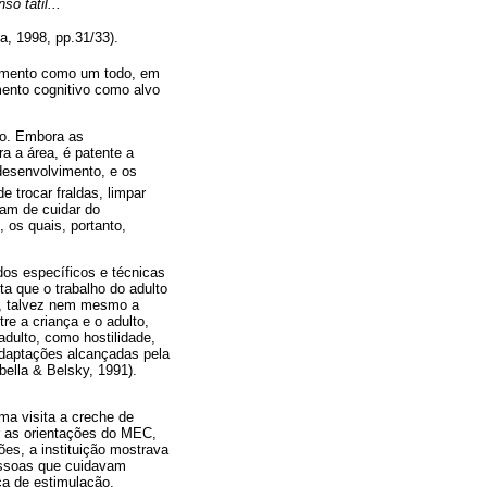
o tátil...
a, 1998, pp.31/33).
vimento como um todo, em
mento cognitivo como alvo
ão. Embora as
a a área, é patente a
 desenvolvimento, e os
 trocar fraldas, limpar
gam de cuidar do
 os quais, portanto,
dos específicos e técnicas
ta que o trabalho do adulto
te, talvez nem mesmo a
e a criança e o adulto,
dulto, como hostilidade,
adaptações alcançadas pela
bella & Belsky, 1991).
ma visita a creche de
 as orientações do MEC,
es, a instituição mostrava
essoas que cuidavam
ca de estimulação,