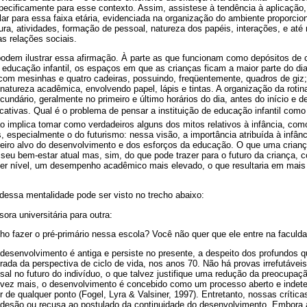
ecificamente para esse contexto. Assim, assistese à tendência à aplicação,
lar para essa faixa etária, evidenciada na organização do ambiente proporcio
tura, atividades, formação de pessoal, natureza dos papéis, interações, e 
s relações sociais.
dem ilustrar essa afirmação. À parte as que funcionam como depósitos de 
e educação infantil, os espaços em que as crianças ficam a maior parte do d
 com mesinhas e quatro cadeiras, possuindo, freqüentemente, quadros de giz;
 natureza acadêmica, envolvendo papel, lápis e tintas. A organização da rotin
ecundário, geralmente no primeiro e último horários do dia, antes do início e 
ducativas. Qual é o problema de pensar a instituição de educação infantil com
o implica tomar como verdadeiros alguns dos mitos relativos à infância, co
, especialmente o do futurismo: nessa visão, a importância atribuída à infânc
adeiro alvo do desenvolvimento e dos esforços da educação. O que uma crian
eu bem-estar atual mas, sim, do que pode trazer para o futuro da criança, c
uer nível, um desempenho acadêmico mais elevado, o que resultaria em mai
ssa mentalidade pode ser visto no trecho abaixo:
ora universitária para outra:
lho fazer o pré-primário nessa escola? Você não quer que ele entre na faculd
 desenvolvimento é antiga e persiste no presente, a despeito dos profundos
rada da perspectiva de ciclo de vida, nos anos 70. Não há provas irrefutávei
l no futuro do indivíduo, o que talvez justifique uma redução da preocupaç
a vez mais, o desenvolvimento é concebido como um processo aberto e indet
r de qualquer ponto (Fogel, Lyra & Valsiner, 1997). Entretanto, nossas crític
adesão ou recusa ao postulado da continuidade do desenvolvimento. Embora