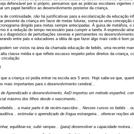
seja defensável por si próprio, pensamos que as práticas escolares vigentes n
r um papel benéfico ao desenvolvimento posterior da criança.
e continuidade, não há justificativas para a escolarização da educação infa
ar presente da criança em favor de metas futuras, soma-se uma concepção 
cronograma dirigido para metas sempre antecipadas. À guisa de metáfora, o 
mio é a redução do tempo necessário para cumprir a tarefa. A expressão atr
a o diagnóstico de perturbações severas e permanentes no desenvolvimento, 
rando entre pais e educadores a idéia de que fazer algo mais cedo é bom pa
podem ser vistos na área da chamada educação de bebês, uma recente man
 alta classe média e que reflete escasso respeito pelos direitos da criança, 
 circulação:

 que a criança só podia entrar na escola aos 5 anos. Hoje sabe-se que, quan
 os mais importantes para o desenvolvimento cerebral...
ro de Aprendizado e desenvolvimento, AeD importou um método espanhol, com
cial máximo dos filhos desde o nascimento...
perbebês... a maior parte é de recém-nascidos... Nesses cursos os bebês ...
auditiva... estimular o aprendizado de língua estrangeira... oferecer noções 
nhar, equilibrar-se, subir rampas... (para) desenvolver a capacidade motora...