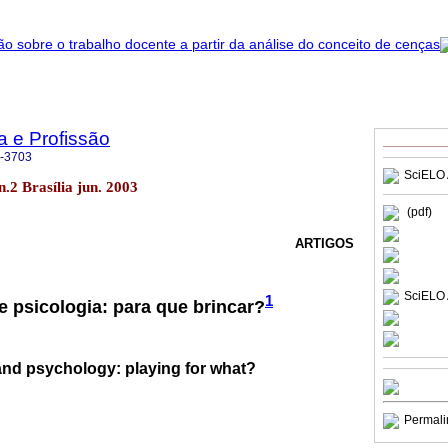
a e Profissão
-3703
SciELO 
 n.2 Brasília jun. 2003
(pdf)
ARTIGOS
SciELO 
1
e psicologia: para que brincar?
and psychology: playing for what?
Permali