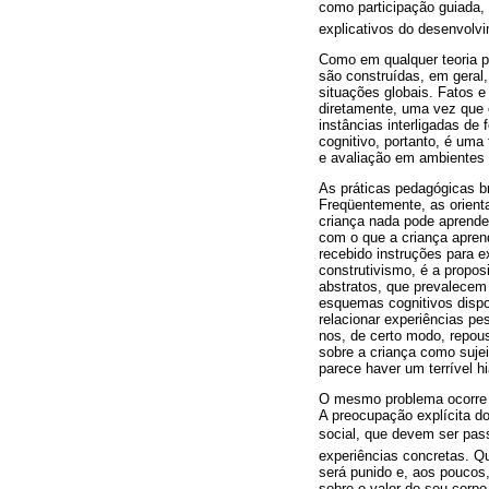
como participação guiada
explicativos do desenvolv
Como em qualquer teoria psi
são construídas, em geral
situações globais. Fatos e
diretamente, uma vez que
instâncias interligadas d
cognitivo, portanto, é uma
e avaliação em ambientes n
As práticas pedagógicas br
Freqüentemente, as orient
criança nada pode aprende
com o que a criança apren
recebido instruções para e
construtivismo, é a propo
abstratos, que prevalecem 
esquemas cognitivos dispo
relacionar experiências pe
nos, de certo modo, repous
sobre a criança como suje
parece haver um terrível h
O mesmo problema ocorre n
A preocupação explícita d
social, que devem ser pas
experiências concretas. Q
será punido e, aos poucos,
sobre o valor do seu corpo