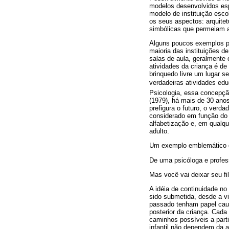
modelos desenvolvidos esp
modelo de instituição esco
os seus aspectos: arquite
simbólicas que permeiam a
Alguns poucos exemplos po
maioria das instituições d
salas de aula, geralmente
atividades da criança é de
brinquedo livre um lugar s
verdadeiras atividades e
Psicologia, essa concepçã
(1979), há mais de 30 anos
prefigura o futuro, o verd
considerado em função do s
alfabetização e, em qualq
adulto.
Um exemplo emblemático de
De uma psicóloga e profess
Mas você vai deixar seu fi
A idéia de continuidade no
sido submetida, desde a vi
passado tenham papel causa
posterior da criança. Cad
caminhos possíveis a parti
infantil não dependem da 