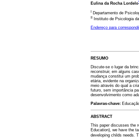
Eulina da Rocha Lordelo
I
Departamento de Psicolog
II
Instituto de Psicologia d
Endereço para correspond
RESUMO
Discute-se o lugar da brinc
reconstruir, em alguns ca
mudança constitui um probl
etária, evidente na organi
meio através do qual a cri
futuro, sem importância pa
desenvolvimento como ada
Palavras-chave:
Educação i
ABSTRACT
This paper discusses the ro
Education), we have the ta
developing childs needs. T