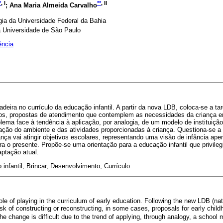
*
, I
**
, II
; Ana Maria Almeida Carvalho
ia da Universidade Federal da Bahia
a Universidade de São Paulo
ência
adeira no currículo da educação infantil. A partir da nova LDB, coloca-se a tar
sos, propostas de atendimento que contemplem as necessidades da criança 
ema face à tendência à aplicação, por analogia, de um modelo de instituição
zação do ambiente e das atividades proporcionadas à criança. Questiona-se a
ança vai atingir objetivos escolares, representando uma visão de infância 
ra o presente. Propõe-se uma orientação para a educação infantil que privile
ptação atual.
nfantil, Brincar, Desenvolvimento, Currículo.
le of playing in the curriculum of early education. Following the new LDB (nati
sk of constructing or reconstructing, in some cases, proposals for early child
he change is difficult due to the trend of applying, through analogy, a school 