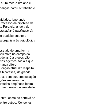
no e um mês e um ano e
nças parou o trabalho e
ividades, ignorando
 fracasso da hipótese de
. Para ele, a idéia de
cionadas à habilidade da
o o adulto quanto a
à organização psicológica
ocessado de uma forma
ificativo no campo da
a delas é a proposição
elos agentes sociais que
iança difere
ucação atual diz respeito
as hipóteses, de grande
lista, com sua preocupação
ções materiais de
estudos empíricos foram
, sem maior generalidade,
mento, como se entrevê no
entre outros. Conceitos