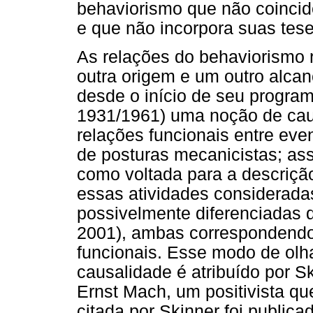
behaviorismo que não coinci
e que não incorpora suas teses
As relações do behaviorismo 
outra origem e um outro alca
desde o início de seu program
1931/1961) uma noção de cau
relações funcionais entre eve
de posturas mecanicistas; asso
como voltada para a descriçã
essas atividades considerada
possivelmente diferenciadas q
2001), ambas correspondendo
funcionais. Esse modo de olha
causalidade é atribuído por Sk
Ernst Mach, um positivista qu
citada por Skinner foi public