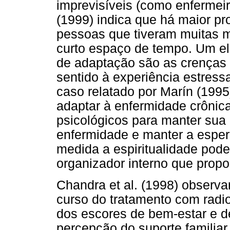
imprevisíveis (como enfermei
(1999) indica que há maior p
pessoas que tiveram muitas m
curto espaço de tempo. Um e
de adaptação são as crenças r
sentido à experiência estress
caso relatado por Marín (199
adaptar à enfermidade crônic
psicológicos para manter sua 
enfermidade e manter a espe
medida a espiritualidade pod
organizador interno que propo
Chandra et al. (1998) observ
curso do tratamento com radi
dos escores de bem-estar e 
percepção do suporte familia