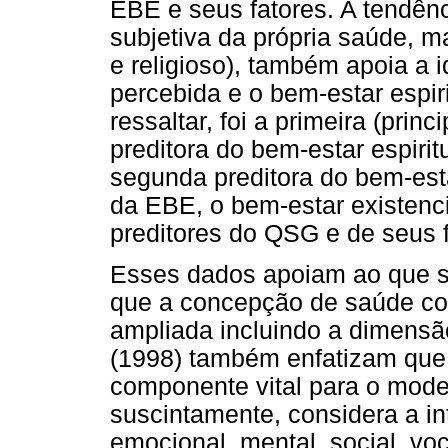
EBE e seus fatores. A tendên
subjetiva da própria saúde, ma
e religioso), também apoia a 
percebida e o bem-estar espir
ressaltar, foi a primeira (princ
preditora do bem-estar espiritu
segunda preditora do bem-esta
da EBE, o bem-estar existenc
preditores do QSG e de seus f
Esses dados apoiam ao que se 
que a concepção de saúde co
ampliada incluindo a dimensão
(1998) também enfatizam que 
componente vital para o model
suscintamente, considera a int
emocional, mental, social, voc