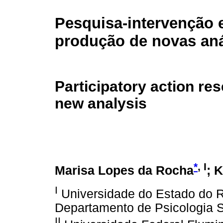
Pesquisa-intervenção 
produção de novas aná
Participatory action re
new analysis
*
, I
Marisa Lopes da Rocha
; 
I
Universidade do Estado do Rio
Departamento de Psicologia So
II